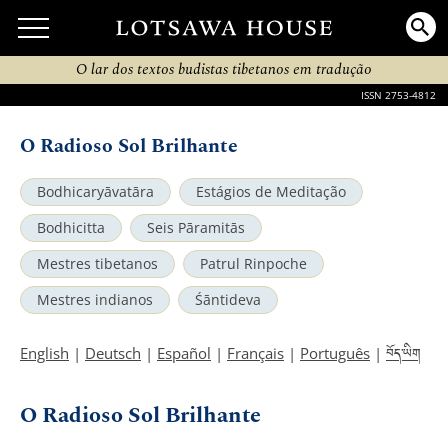
O lar dos textos budistas tibetanos em tradução
ISSN 2753-4812
O Radioso Sol Brilhante
Bodhicaryāvatāra
Estágios de Meditação
Bodhicitta
Seis Pāramitās
Mestres tibetanos
Patrul Rinpoche
Mestres indianos
Śāntideva
བོད་ཡིག
English
|
Deutsch
|
Español
|
Français
|
Português
|
O Radioso Sol Brilhante