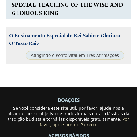
SPECIAL TEACHING OF THE WISE AND
GLORIOUS KING
O Ensinamento Especial do Rei Sábio e Glorioso –
O Texto Raiz
Atingindo o Ponto Vital em Três Afirmações
DOAÇÕES
Se você considera este site útil, por favor, ajude-nos a
alcançar nosso objetivo de traduzir mais obras clássicas da
tradição budista e torná-las disponíveis gratuitamente.
Por
favor, apoie-nos no Patreon.
ACESSOS RÁPIDOS