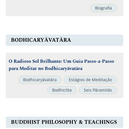
Biografia
BODHICARYĀVATĀRA
O Radioso Sol Brilhante: Um Guia Passo-a-Passo
para Meditar no Bodhicaryāvatāra
Bodhicaryāvatāra
Estágios de Meditação
Bodhicitta
Seis Pāramitās
BUDDHIST PHILOSOPHY & TEACHINGS