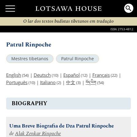
O lar dos textos budistas tibetanos em tradução
ISSN 2753-4812
Patrul Rinpoche
Mestres tibetanos
Patrul Rinpoche
English
|
Deutsch
|
Español
|
Français
|
(54)
(10)
(12)
(22)
བོད་ཡིག
Português
|
Italiano
|
中文
|
(10)
(2)
(3)
(54)
BIOGRAPHY
Uma Breve Biografia de Dza Patrul Rinpoche
de
Alak Zenkar Rinpoche