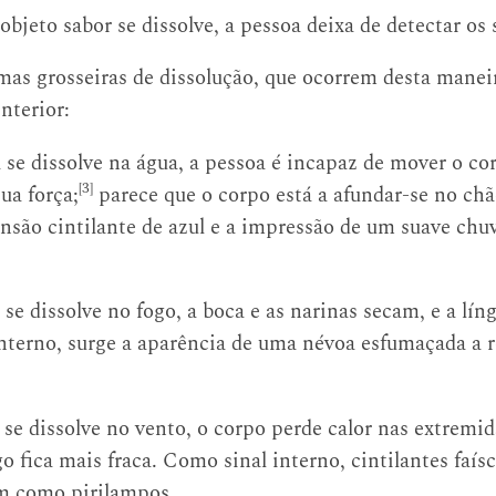
bjeto sabor se dissolve, a pessoa deixa de detectar os s
mas grosseiras de dissolução, que ocorrem desta manei
interior:
 se dissolve na água, a pessoa é incapaz de mover o co
[3]
ua força;
parece que o corpo está a afundar-se no ch
nsão cintilante de azul e a impressão de um suave chu
se dissolve no fogo, a boca e as narinas secam, e a lín
interno, surge a aparência de uma névoa esfumaçada a
se dissolve no vento, o corpo perde calor nas extremid
o fica mais fraca. Como sinal interno, cintilantes faís
m como pirilampos.