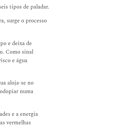
eis tipos de paladar.
ra, surge o processo
rpo e deixa de
ão. Como sinal
visco e água
gua aloja-se no
 rodopiar numa
ades e a energia
cas vermelhas