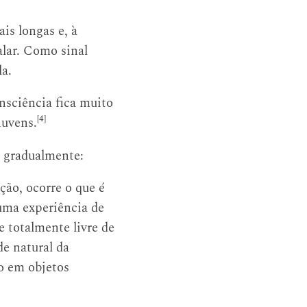
is longas e, à
alar. Como sinal
la.
nsciência fica muito
[4]
nuvens.
m gradualmente:
ção, ocorre o que é
uma experiência de
 totalmente livre de
de natural da
do em objetos