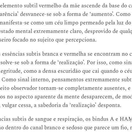
elemento subtil vermelho da mãe ascende da base do ca
parência’ desvanece-se sob a forma de ‘aumento’. Como 
manifesta-se como um céu limpo permeado pela luz do 
estado mental extremamente claro, desprovido de qual
seiro focado no sujeito que percepciona.
 essências subtis branca e vermelha se encontram no c
solve-se sob a forma de ‘realização’. Por isso, como si
negritude, como a densa escuridão que cai quando o cé
Como sinal interno, pensamentos extremamente subtis
jeito observador tornam-se completamente ausentes, e 
dos no aspecto aparente da mente desaparecem, de mo
 vulgar cessa, a sabedoria da ‘realização’ desponta.
cias subtis de sangue e respiração, os bindus A e HA
ão dentro do canal branco e sedoso que parece um fio, n