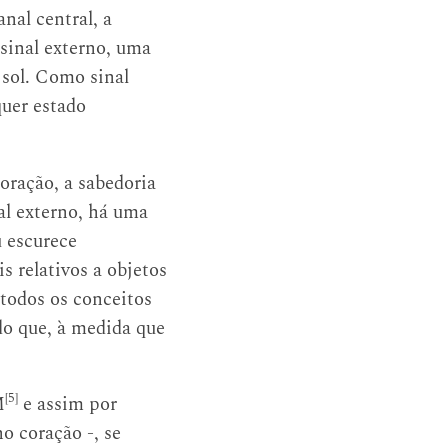
nal central, a
sinal externo, uma
sol. Como sinal
quer estado
oração, a sabedoria
nal externo, há uma
u escurece
 relativos a objetos
todos os conceitos
do que, à medida que
[5]
Ṃ
e assim por
o coração -, se