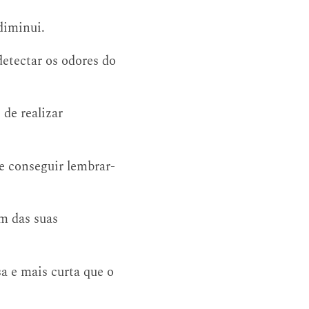
iminui.
detectar os odores do
de realizar
de conseguir lembrar-
em das suas
sa e mais curta que o