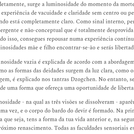
letamente, surge a luminosidade do momento da morte
 experiência de vacuidade e claridade sem centro ou p
do está completamente claro. Como sinal interno, p
ergente e não-conceptual que é totalmente desprovida 
do isso, consegues repousar numa experiência contí
inosidades mãe e filho encontrar-se-ão e serás liberta
nosidade vazia é explicada de acordo com a abordagem 
 as formas das deidades surgem da luz clara, como os 
rgem, é explicado nos tantras Dzogchen. No entanto, s
 de uma forma que ofereça uma oportunidade de liberta
osidade - na qual as três visões se dissolveram - apar
ma vez, e o corpo do bardo do devir é formado. Na pri
a que seja, tens a forma da tua vida anterior e, na se
róximo renascimento. Todas as faculdades sensoriais es