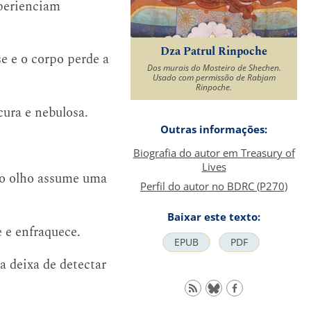
perienciam
Dza Patrul Rinpoche
e e o corpo perde a
Dos murais do Mosteiro de Shechen.
Usado com permissão de Rabjam
Rinpoche.
cura e nebulosa.
Outras informações:
Biografia do autor em Treasury of
Lives
e o olho assume uma
Perfil do autor no BDRC (P270)
Baixar este texto:
e e enfraquece.
EPUB
PDF
a deixa de detectar