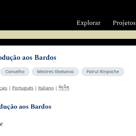
Explorar
Projetos
odução aos Bardos
Conselho
Mestres tibetanos
Patrul Rinpoche
བོད་ཡིག
çais
|
Português
|
Italiano
|
dução aos Bardos
e