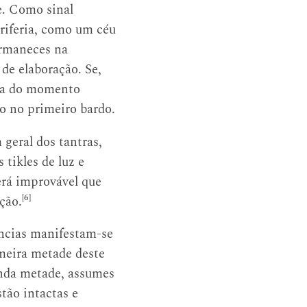
. Como sinal
eriferia, como um céu
ermaneces na
de elaboração. Se,
nua do momento
do no primeiro bardo.
geral dos tantras,
tikles de luz e
erá improvável que
[6]
ção.
ências manifestam-se
meira metade deste
gunda metade, assumes
tão intactas e