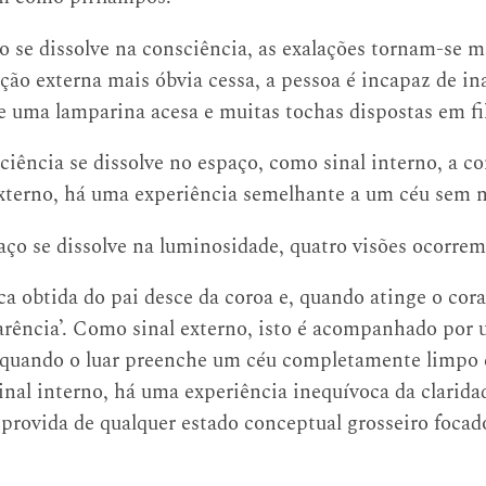
 se dissolve na consciência, as exalações tornam-se ma
ção externa mais óbvia cessa, a pessoa é incapaz de in
de uma lamparina acesa e muitas tochas dispostas em fi
iência se dissolve no espaço, como sinal interno, a co
 externo, há uma experiência semelhante a um céu sem 
aço se dissolve na luminosidade, quatro visões ocorre
a obtida do pai desce da coroa e, quando atinge o cora
rência’. Como sinal externo, isto é acompanhado por 
quando o luar preenche um céu completamente limpo e
nal interno, há uma experiência inequívoca da clarida
sprovida de qualquer estado conceptual grosseiro foca
.