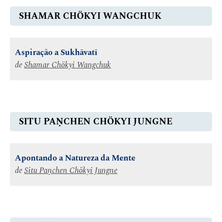
SHAMAR CHÖKYI WANGCHUK
Aspiração a Sukhāvatī
de
Shamar Chökyi Wangchuk
SITU PAṆCHEN CHÖKYI JUNGNE
Apontando a Natureza da Mente
de
Situ Paṇchen Chökyi Jungne