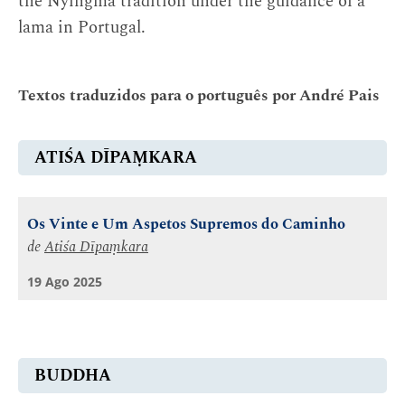
the Nyingma tradition under the guidance of a
lama in Portugal.
Textos traduzidos para o português por André Pais
ATIŚA DĪPAṂKARA
Os Vinte e Um Aspetos Supremos do Caminho
de
Atiśa Dīpaṃkara
19 Ago 2025
BUDDHA