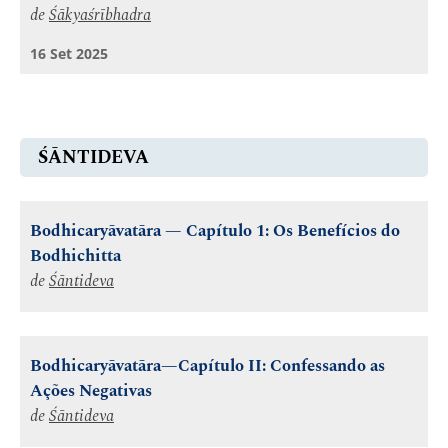
de
Śākyaśrībhadra
16 Set 2025
ŚĀNTIDEVA
Bodhicaryāvatāra — Capítulo 1: Os Benefícios do
Bodhichitta
de
Śāntideva
Bodhicaryāvatāra—Capítulo II: Confessando as
Ações Negativas
de
Śāntideva