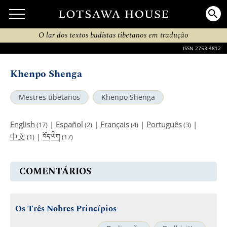
O lar dos textos budistas tibetanos em tradução
ISSN 2753-4812
Khenpo Shenga
Mestres tibetanos
Khenpo Shenga
English
|
Español
|
Français
|
Português
|
(17)
(2)
(4)
(3)
བོད་ཡིག
中文
|
(1)
(17)
COMENTÁRIOS
Os Três Nobres Princípios