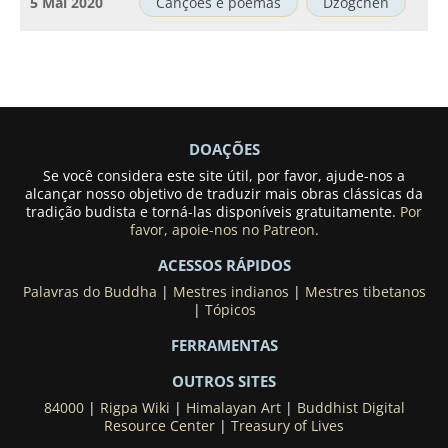
5 Mai 2020
Canções e poemas
Dzogchen
DOAÇÕES
Se você considera este site útil, por favor, ajude-nos a
alcançar nosso objetivo de traduzir mais obras clássicas da
tradição budista e torná-las disponíveis gratuitamente.
Por
favor, apoie-nos no Patreon.
ACESSOS RÁPIDOS
Palavras do Buddha
|
Mestres indianos
|
Mestres tibetanos
|
Tópicos
FERRAMENTAS
OUTROS SITES
84000
|
Rigpa Wiki
|
Himalayan Art
|
Buddhist Digital
Resource Center
|
Treasury of Lives