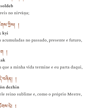
 soldeb
eis no nirvāṇa;
ོགས་ཀྱིས། །
k kyi
es acumuladas no passado, presente e futuro,
་ཐག །
tak
 que a minha vida termine e eu parta daqui,
དེ་བཞིན། །
gön dezhin
le reino sublime e, como o próprio Mestre,
ོགས་ཏེ། །