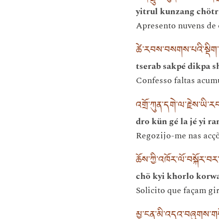
yitrul kunzang chötr
Apresento nuvens de 
ཚེ་རབས་བསགས་པའི་སྡི
tserab sakpé dikpa s
Confesso faltas acumu
འགྲོ་ཀུན་དགེ་ལ་རྗེས་ཡི་རང
dro kün gé la jé yi ra
Regozijo-me nas acçõe
ཆོས་ཀྱི་འཁོར་ལོ་བསྐོར་བར
chö kyi khorlo korw
Solicito que façam g
མྱ་ངན་མི་འདའ་བཞུགས་ག