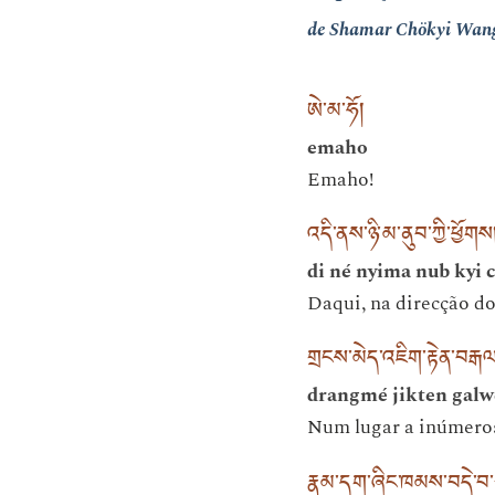
de Shamar Chökyi Wan
ཨེ་མ་ཧོ།
emaho
Emaho!
འདི་ནས་ཉི་མ་ནུབ་ཀྱི་ཕྱོགས
di né nyima nub kyi 
Daqui, na direcção do
གྲངས་མེད་འཇིག་རྟེན་བརྒ
drangmé jikten galw
Num lugar a inúmeros
རྣམ་དག་ཞིང་ཁམས་བདེ་བ