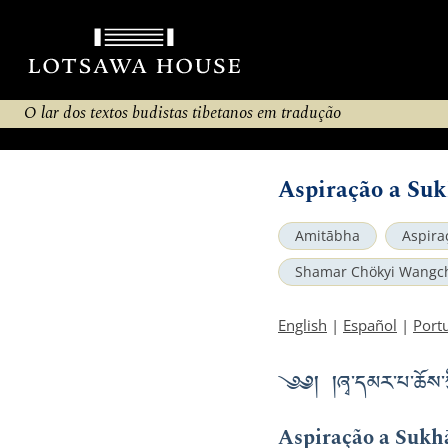
O lar dos textos budistas tibetanos em tradução
Aspiração a Suk
Amitābha
Aspira
Shamar Chökyi Wangc
English
|
Español
|
Port
༄༅། །ཞྭ་དམར་པ་ཆོས་ཀྱི
Aspiração a Sukh