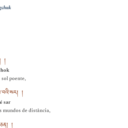
gchuk
། །
chok
 sol poente,
ལ་བའི་སར། །
é sar
 mundos de distância,
་ཅན། །