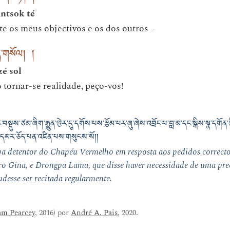
ntsok té
e os meus objectivos e os dos outros –
ད་གསོལ། །
zé sol
 tornar-se realidade, peço-vos!
བསྡུས་ཙམ་ཞིག་རྒྱུན་ཁྱེར་དུ་དགོས་པས་རྩོམ་པར་ཞུ་ཞེས་འབྲོང་པ་བླ་མ་དང་སྒིས་སྣ་དགོན་གྱི་
ྭ་དམར་ཅོད་པན་འཛིན་པས་གསུངས་སོ།།
apa detentor do Chapéu Vermelho em resposta aos pedidos correct
o Gina, e Drongpa Lama, que disse haver necessidade de uma prec
udesse ser recitada regularmente.
m Pearcey
, 2016) por
André A. Pais
, 2020.