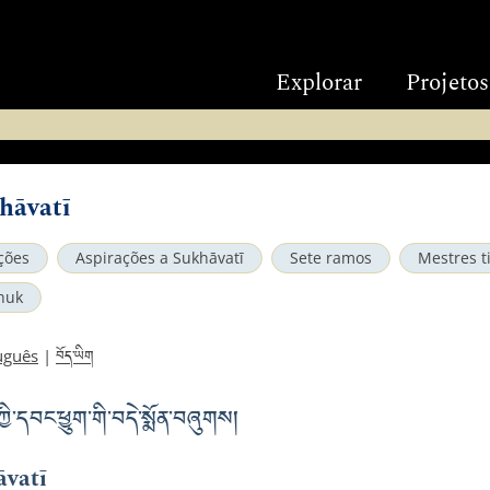
Explorar
Projetos
hāvatī
ções
Aspirações a Sukhāvatī
Sete ramos
Mestres t
huk
བོད་ཡིག
uguês
|
་དབང་ཕྱུག་གི་བདེ་སྨོན་བཞུགས།
āvatī