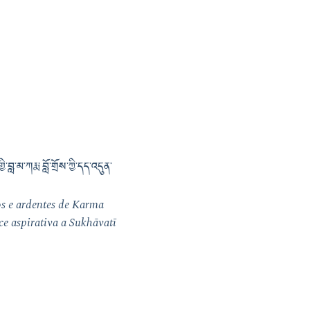
བླ་མ་ཀརྨ་བློ་གྲོས་ཀྱི་དད་འདུན་
os e ardentes de Karma
e aspirativa a Sukhāvatī