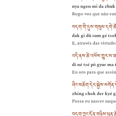
nya ngen mi da zhuk
Rogo-vos que não entr
བདག་གི་དུས་གསུམ་དགེ་ཚ
dak gi dü sum gé tso
E, através das virtud
འདི་ནས་ཚེ་འཕོས་གྱུར་མ
di né tsé pö gyur ma 
Eu oro para que assim
ཞིང་མཆོག་དེར་སྐྱེས་མགོན་
zhing chok der kyé 
Possa eu nascer naque
བདག་ཀྱང་དོན་གཉིས་ཕུན་ཚ