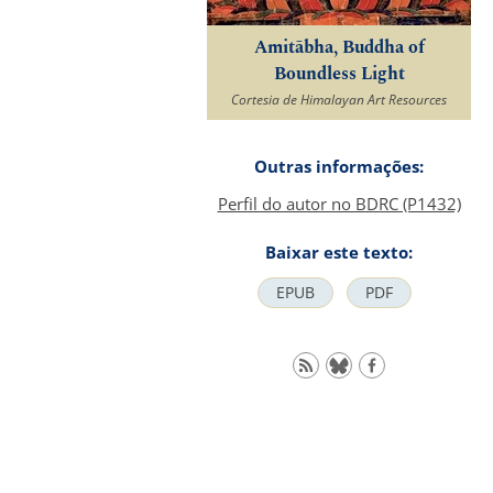
Amitābha, Buddha of
Boundless Light
Cortesia de Himalayan Art Resources
Outras informações:
Perfil do autor no BDRC (P1432)
Baixar este texto:
EPUB
PDF