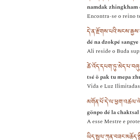
namdak zhingkham 
Encontra-se o reino t
དེ་ན་རྫོགས་པའི་སངས་རྒྱ
dé na dzokpé sangye
Ali reside o Buda sup
ཚེ་འོད་དཔག་ཏུ་མེད་པ་བཞ
tsé ö pak tu mepa zh
Vida e Luz Ilimitadas
མགོན་པོ་དེ་ལ་ཕྱག་འཚལ་ལ
gönpo dé la chaktsal
A esse Mestre e prot
ཡིད་སྤྲུལ་ཀུན་བཟང་མཆོད་ས