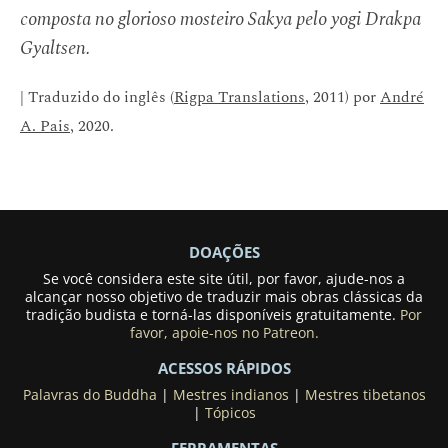
composta no glorioso mosteiro Sakya pelo yogi Drakpa
Gyaltsen.
| Traduzido do inglês (
Rigpa Translations
, 2011) por
André
A. Pais
, 2020.
DOAÇÕES
Se você considera este site útil, por favor, ajude-nos a
alcançar nosso objetivo de traduzir mais obras clássicas da
tradição budista e torná-las disponíveis gratuitamente.
Por
favor, apoie-nos no Patreon.
ACESSOS RÁPIDOS
Palavras do Buddha
|
Mestres indianos
|
Mestres tibetanos
|
Tópicos