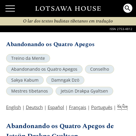
O lar dos textos budistas tibetanos em tradução
ISSN 2753-4812
Abandonando os Quatro Apegos
Treino da Mente
Abandonando os Quatro Apegos
Conselho
Sakya Kabum
Damngak Dzö
Mestres tibetanos
Jetsün Drakpa Gyaltsen
བོད་ཡིག
English
|
Deutsch
|
Español
|
Français
|
Português
|
Abandonando os Quatro Apegos de