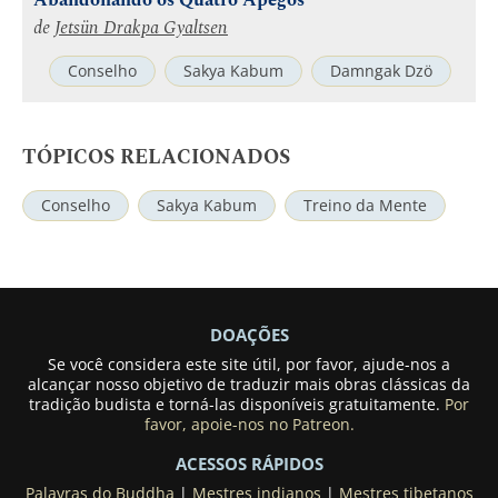
Abandonando os Quatro Apegos
de
Jetsün Drakpa Gyaltsen
Conselho
Sakya Kabum
Damngak Dzö
TÓPICOS RELACIONADOS
Conselho
Sakya Kabum
Treino da Mente
DOAÇÕES
Se você considera este site útil, por favor, ajude-nos a
alcançar nosso objetivo de traduzir mais obras clássicas da
tradição budista e torná-las disponíveis gratuitamente.
Por
favor, apoie-nos no Patreon.
ACESSOS RÁPIDOS
Palavras do Buddha
|
Mestres indianos
|
Mestres tibetanos