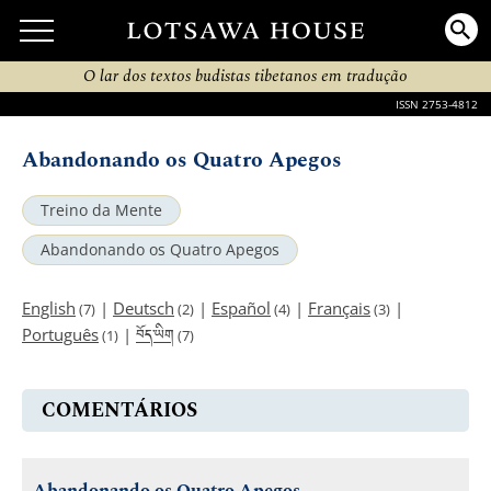
O lar dos textos budistas tibetanos em tradução
ISSN 2753-4812
Abandonando os Quatro Apegos
Treino da Mente
Abandonando os Quatro Apegos
English
|
Deutsch
|
Español
|
Français
|
(7)
(2)
(4)
(3)
བོད་ཡིག
Português
|
(1)
(7)
COMENTÁRIOS