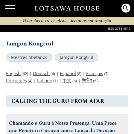
O lar dos textos budistas tibetanos em tradução
ISSN 2753-4812
Jamgön Kongtrul
Mestres tibetanos
Jamgön Kongtrul
English
|
Deutsch
|
Español
|
Français
|
(62)
(4)
(8)
(7)
བོད་ཡིག
Português
|
Italiano
|
中文
|
(4)
(1)
(6)
(62)
CALLING THE GURU FROM AFAR
Chamando o Guru à Nossa Presença: Uma Prece
que Penetra o Coração com a Lança da Devoção