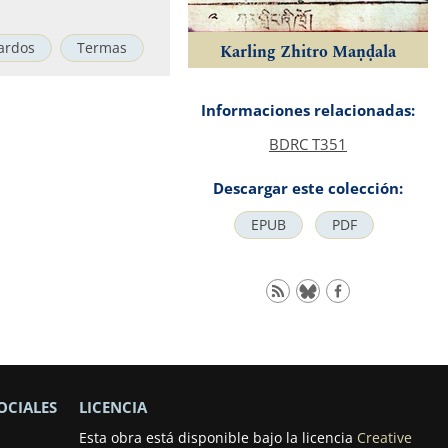
ardos
Termas
Karling Zhitro Maṇḍala
Informaciones relacionadas:
BDRC T351
Descargar este colección:
EPUB
PDF
OCIALES
LICENCIA
Esta obra está disponible bajo la licencia
Creative