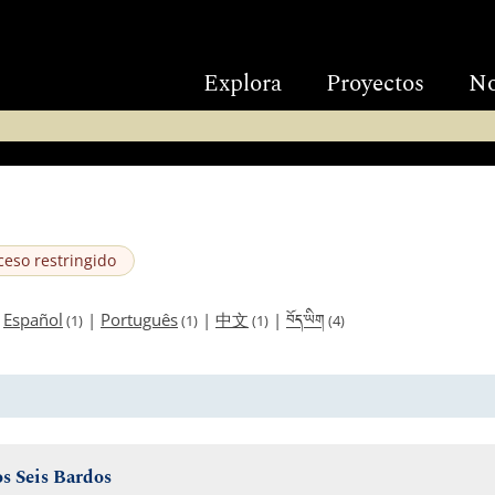
Explora
Proyectos
No
ceso restringido
བོད་ཡིག
|
Español
|
Português
|
中文
|
(1)
(1)
(1)
(4)
os Seis Bardos