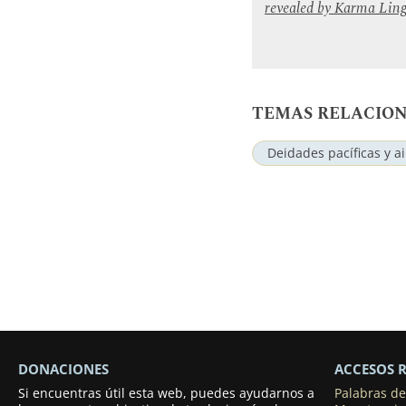
revealed by
Karma Lin
TEMAS RELACIO
Deidades pacíficas y a
DONACIONES
ACCESOS 
Si encuentras útil esta web, puedes ayudarnos a
Palabras d