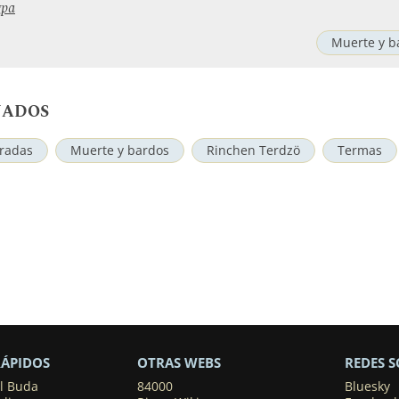
gpa
Muerte y b
NADOS
iradas
Muerte y bardos
Rinchen Terdzö
Termas
RÁPIDOS
OTRAS WEBS
REDES S
el Buda
84000
Bluesky