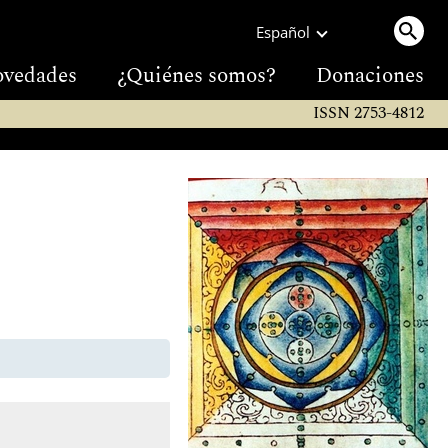
Español
vedades
¿Quiénes somos?
Donaciones
ISSN 2753-4812