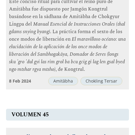
Este conciso ritual para cultivar el reino puro de
Amitābha fue dispuesto por Jamgön Kongtrul
basándose en la sādhana de Amitābha de Chokgyur
Lingpa del
Manual Esencial de Instrucciones Orales (zhal
gdams snying byang)
. La práctica forma el sexto de los
once modos de liberación en
El maravilloso océano: una
elucidación de la aplicación de los once modos de
liberación del Sambhogakāya, Domador de Seres (longs
sku 'gro 'dul gyi las rim grol ba bcu gcig gi lag len gsal byed
ngo mtshar rgya mtsho)
, de Kongtrul.
8 Feb 2024
Amitābha
Chokling Tersar
VOLUMEN 45