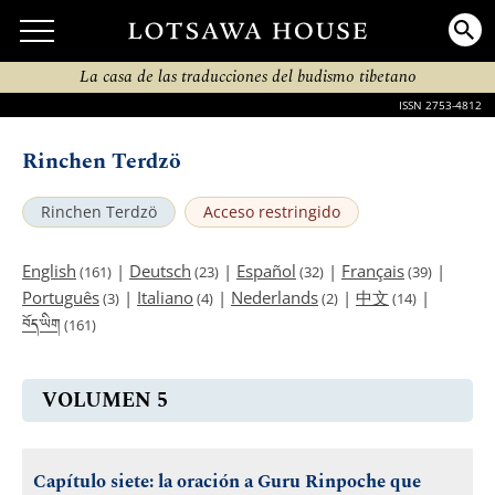
La casa de las traducciones del budismo tibetano
ISSN 2753-4812
Rinchen Terdzö
Rinchen Terdzö
Acceso restringido
English
|
Deutsch
|
Español
|
Français
|
(161)
(23)
(32)
(39)
Português
|
Italiano
|
Nederlands
|
中文
|
(3)
(4)
(2)
(14)
བོད་ཡིག
(161)
VOLUMEN 5
Capítulo siete: la oración a Guru Rinpoche que