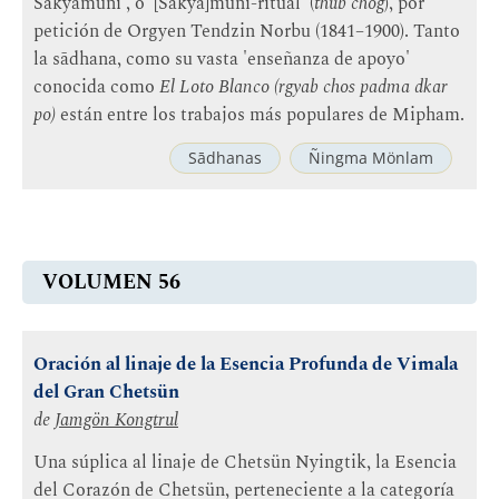
Śākyamuni , o '[Śākya]muni-ritual' (
thub chog
), por
petición de Orgyen Tendzin Norbu (1841–1900). Tanto
la sādhana, como su vasta 'enseñanza de apoyo'
conocida como
El Loto Blanco (rgyab chos padma dkar
po)
están entre los trabajos más populares de Mipham.
Sādhanas
Ñingma Mönlam
VOLUMEN 56
Oración al linaje de la Esencia Profunda de Vimala
del Gran Chetsün
de
Jamgön Kongtrul
Una súplica al linaje de Chetsün Nyingtik, la Esencia
del Corazón de Chetsün, perteneciente a la categoría