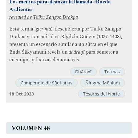
Los medios para alcanzar la llamada «Rueda
Ardiente»
revealed by
Tulku Zangpo Drakpa
Esta terma (
gter ma
), descubierta por Tulku Zangpo
Drakpa y transmitida a Rigdzin Gödem (1337-1408),
presenta un escenario similar a un sūtra en el que
Buda Śākyamuni revela un
dhāraṇī
para someter a
enemigos y fuerzas demoníacas.
Dhāraṇī
Termas
Compendio de Sādhanas
Ñingma Mönlam
18 Oct 2023
Tesoros del Norte
VOLUMEN 48