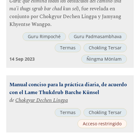
Guru: que elimina todos los obstáculos del camino (bla
ma'i thugs sgrub bar chad kun sel)
, fue revelada en
conjunto por Chokgyur Dechen Lingpa y Jamyang
Khyentse Wangpo.
Guru Rimpoché
Guru Padmasambhava
Termas
Chokling Tersar
14 Sep 2023
Ñingma Mönlam
Manual conciso para la práctica diaria, de acuerdo
con el Lame Thukdrub Barche Künsel
de
Chokgyur Dechen Lingpa
Termas
Chokling Tersar
Acceso restringido