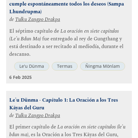
cumple espontáneamente todos los deseos (Sampa
Lhundrupma)
de
Tulku Zangpo Drakpa
El séptimo capítulo de
La oración en siete capítulos
(Le'u Bdun Ma)
fue entregado al rey de Gungthang y
está destinado a ser recitado al mediodía, durante el
descanso.
Le'u Dünma
Termas
Ñingma Mönlam
6 Feb 2025
Le'u Dünma - Capítulo 1: La Oración a los Tres
Kāyas del Guru
de
Tulku Zangpo Drakpa
El primer capítulo de
La oración en siete capítulos (le'u
bdun ma)
, es la Oración a los Tres Kāyas del Guru,