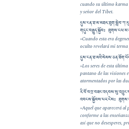
cuando su último karma n
y señor del Tíbet.
དུས་ངན་ཐ་མ་མཐར་ཐུག་སླེབ་ཀ་རུ
གདུང་བརྒྱུད་སྐྱོབ༔ ཐུགས་ངལ་མ་མ
»Cuando esta era degenera
oculto revelará mi terma 
དུས་ངན་ཐ་མའི་སེམས་ཅན་ཟོག་པོས་
»Los seres de esta última
pantano de las visiones e
atormentados por las du
རི་བོ་བཀྲ་བཟང་འདབས་སུ་འབྱུང་
འབངས་སྐྱོབས་པར་ངེས༔ ཐུགས་ངལ
»Aquel que aparecerá al 
conforme a las enseñanza
así que no desesperes, pr