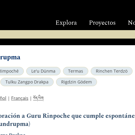
Explora
Proyectos
No
drupma
Rimpoché
Le'u Dünma
Termas
Rinchen Terdzö
Tulku Zangpo Drakpa
Rigdzin Gödem
བོད་ཡིག
ñol
|
Français
|
a oración a Guru Rinpoche que cumple espontán
hundrupma)