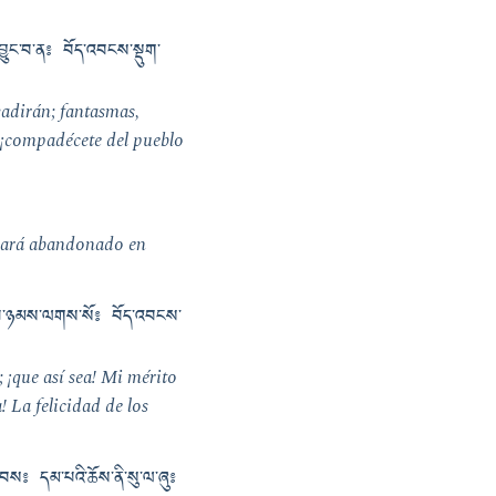
བྱུང་བ་ན༔ བོད་འབངས་སྡུག་
vadirán; fantasmas,
 ¡compadécete del pueblo
uedará abandonado en
ྟན་པ་ཉམས་ལགས་སོ༔ བོད་འབངས་
; ¡que así sea! Mi mérito
! La felicidad de los
དེབས༔ དམ་པའི་ཆོས་ནི་སུ་ལ་ཞུ༔