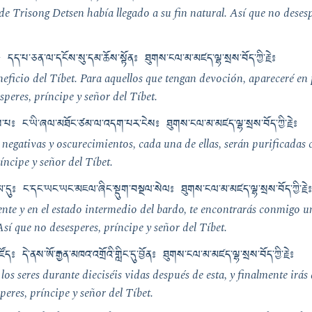
de Trisong Detsen había llegado a su fin natural. Así que no desesp
ཆི༔ དད་པ་ཅན་ལ་དངོས་སུ་དམ་ཆོས་སྟོན༔ ཐུགས་ངལ་མ་མཛད་ལྷ་སྲས་བོད་ཀྱི་རྗེ༔
neficio del Tíbet. Para aquellos que tengan devoción, apareceré en
peres, príncipe y señor del Tíbet.
་ལུས་པ༔ ང་ཡི་ཞལ་མཐོང་ཙམ་ལ་འདག་པར་ངེས༔ ཐུགས་ངལ་མ་མཛད་ལྷ་སྲས་བོད་ཀྱི་རྗེ༔
negativas y oscurecimientos, cada una de ellas, serán purificadas 
íncipe y señor del Tíbet.
ུམ་དུ༔ ང་དང་ཡང་ཡང་མཇལ་ཞིང་སྡུག་བསྔལ་སེལ༔ ཐུགས་ངལ་མ་མཛད་ལྷ་སྲས་བོད་ཀྱི་རྗེ༔
iente y en el estado intermedio del bardo, te encontrarás conmigo un
Así que no desesperes, príncipe y señor del Tíbet.
་མཛོད༔ དེ་ནས་ཨོ་རྒྱན་མཁའ་འགྲོའི་གླིང་དུ་བྱོན༔ ཐུགས་ངལ་མ་མཛད་ལྷ་སྲས་བོད་ཀྱི་རྗེ༔
los seres durante dieciséis vidas después de esta, y finalmente irás 
peres, príncipe y señor del Tíbet.