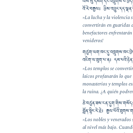
ལས་སུ་དམག་དང་འཁྲུགས་པ་བྱེད༔ 
འོ་རེ་བརྒྱལ༔ ཕྱིས་འབྱུང་དད་ལྡན་སྙ
»La lucha y la violencia 
convertirán en guaridas 
benefactores enfrentarán
venideros!
གཙུག་ལག་ཁང་དུ་འཁྲུགས་ཁང་བྱེད༔
འཇིག་ལ་ཐུག་པ་ན༔ དམ་པའི་རྟེན་
»Los templos se convertir
laicos profanarán lo que
monasterios y templos es
la ruina. ¿A quién podre
ཆེ་བཙུན་ཟས་ངན་དུག་གིས་གསོད༔ 
བློན་སྙིང་རེ་རྗེ༔ རྒྱལ་པོའི་ཐུགས
»Los nobles y venerados 
al nivel más bajo. Cuand