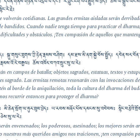
དབེན་གནས་གཉན་པོ་འདྲལ་བ་དང་༔ རི་ཀླུང་ཇག་པའི་རྒྱུག་ས་བྱེད༔ ཆོས་ལ་སྒྲུབ་ལོང་
ིང་རེ་རྗེ༔
se volverán cotidianas. Las grandes ermitas aisladas serán derribad
de bandidos. Cuando nadie tenga tiempo para practicar el dharma,
 dificultades y obstáculos. ¡Ten compasión de aquellos que manteng
 སྐུ་གསུང་ཐུགས་ཀྱི་རྟེན་རྣམས་བཤིག༔ དམ་རྫས་མི་ནག་སྐྱེ་བོས་སྤྱོད༔ དབེན་སར་བོན་གྱ
རྣམས་འོ་རེ་བརྒྱལ༔ ཆོས་འཁོར་བཀའ་སྲུང་སུ་ལ་རེ༔
án en campos de batalla; objetos sagrados, estatuas, textos y estupa
 es sagrado. Las ermitas remotas resonarán con las invocaciones 
tén al borde de la aniquilación, toda la cultura del dharma del b
mos recurrir entonces para proteger el dharma?
མི་ཆེན་སྲོག་ལ་ཧུར་ཐུམ་བྱེད༔ ཡ་རབས་མནོང་པོས་དམངས་སུ་འབེབས༔ སྙིང་བརྩེའི་གྲོགས་
་གཅེས་སུ་ལ་རེ༔
serán envenenados; los poderosos, asesinados; los mejores serán a
o nuestros más queridos amigos nos traicionen, ¡ten compasión por