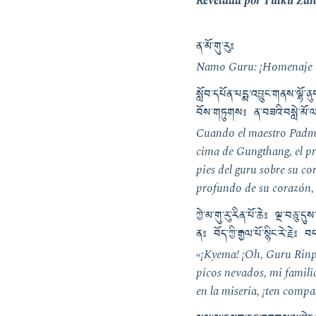
Revelada por Tulku Za
ན་མོ་གུ་རུ༔
Namo Guru: ¡Homenaje 
སློབ་དཔོན་པདྨ་འབྱུང་གནས་ལྷོ་ན
བོས་གཏུགས༔ ན་བཟའི་བསླེ་མོ་ལ་འ
Cuando el maestro Padmasa
cima de Gungthang, el pr
pies del guru sobre su cor
profundo de su corazón, 
ཀྱེ་མ་གུ་རུ་རིན་པོ་ཆེ༔ ལྔ་བཅ
ན༔ བོད་ཀྱི་རྒྱལ་པོ་སྙིང་རེ་རྗེ༔ བ
«¡Kyema! ¡Oh, Guru Rinpo
picos nevados, mi famili
en la miseria, ¡ten compa