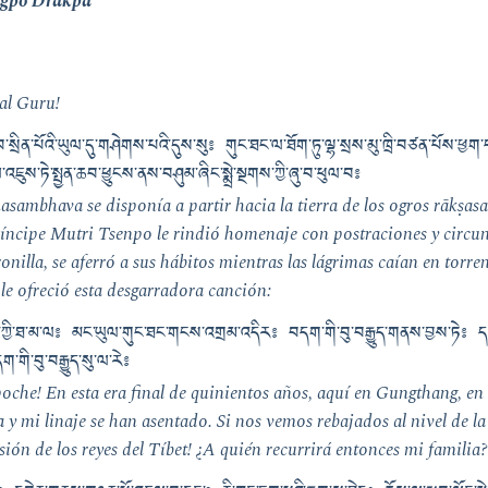
ngpo Drakpa
al Guru!
ུབ་སྲིན་པོའི་ཡུལ་དུ་གཤེགས་པའི་དུས་སུ༔ གུང་ཐང་ལ་ཐོག་ཏུ་ལྷ་སྲས་མུ་ཁྲི་བཙན་པོས་ཕྱག
ཇུས་ཏེ་སྤྱན་ཆབ་ཕྱུངས་ནས་བཤུམ་ཞིང་སྨྲེ་སྔགས་ཀྱི་ཞུ་བ་ཕུལ་བ༔
mbhava se disponía a partir hacia la tierra de los ogros rākṣasa e
íncipe Mutri Tsenpo le rindió homenaje con postraciones y circun
onilla, se aferró a sus hábitos mientras las lágrimas caían en torre
le ofreció esta desgarradora canción:
ུ་དུས་ཀྱི་ཐ་མ་ལ༔ མང་ཡུལ་གུང་ཐང་གངས་འགྲམ་འདིར༔ བདག་གི་བུ་བརྒྱུད་གནས་བྱས་ཏེ༔
དག་གི་བུ་བརྒྱུད་སུ་ལ་རེ༔
che! En esta era final de quinientos años, aquí en Gungthang, en
a y mi linaje se han asentado. Si nos vemos rebajados al nivel de 
sión de los reyes del Tíbet! ¿A quién recurrirá entonces mi familia?