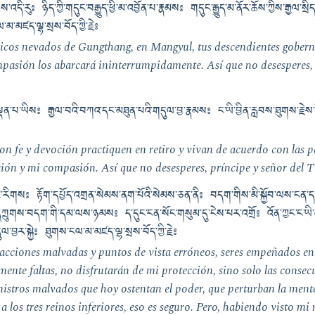
་རུ༔ ཉིད་ཀྱི་གདུང་བརྒྱུད་ཕྱི་མ་འབྱོན་པ་རྣམས༔ གདུང་རྒྱུད་མ་ནོར་ཆོས་ཀྱིས་རྒྱལ་སྲིད་སྐ
མཛད་ལྷ་སྲས་བོད་ཀྱི་རྗེ༔
 picos nevados de Gungthang, en Mangyul, tus descendientes gobern
asión los abarcará ininterrumpidamente. Así que no desesperes, 
་པ་ཡིས༔ རྒྱལ་བའི་བཀའ་དང་མཐུན་པའི་གདུལ་བྱ་རྣམས༔ ང་ཡི་བྱིན་རླབས་ཐུགས་རྗེས་
on fe y devoción practiquen en retiro y vivan de acuerdo con las p
ión y mi compasión. Así que no desesperes, príncipe y señor del T
ད་ཀྱི་རིགས༔ རྟོག་དཔྱོད་འགྲན་སེམས་ནག་པོའི་སེམས་ཅན་ནི༔ བདག་གིས་མི་སྐྱོབ་ལས་ངན་དག
གས་དཀྲུགས་བདག་གི་དམ་ལས་ཉམས༔ ད་དུང་ངན་སོང་གསུམ་དུ་ངེས་པར་འགྲོ༔ འོན་ཀྱང་ང་
ྱར་སྐྱེ༔ ཐུགས་ངལ་མ་མཛད་ལྷ་སྲས་བོད་ཀྱི་རྗེ༔
acciones malvadas y puntos de vista erróneos, seres empeñados en
ente faltas, no disfrutarán de mi protección, sino solo las consec
istros malvados que hoy ostentan el poder, que perturban la mente
 los tres reinos inferiores, eso es seguro. Pero, habiendo visto mi 