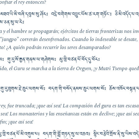
nfiar el rey entonces?
མཐའ་ཡི་མི་བཞི་དབུས་སུ་ཤོར༔ འདྲེ་བགེགས་འབྱུང་པོས་ཚ་རག་གཏོང་༔ ཅི་མི་འདོད་པ་འ
མས་ཅན་སུ་ལ་རེ༔
 y el hambre se propagarán; ejércitos de tierras fronterizas nos in
“jungpo” correrán desenfrenados. Cuando lo indeseable se desate,
nto! ¿A quién podrán recurrir los seres desamparados?
གས༔ གུ་རུ་ཨོ་རྒྱན་གནས་ལ་གཤེགས༔ མུ་ཁྲི་བཙན་པོ་བོད་དུ་བོར༔
cido, el Guru se marcha a la tierra de Orgyen, ¡y Mutri Tsenpo q
སོ༔ གུ་རུ་ཐུགས་རྗེ་ཆུང་ལགས་སོ༔ བདག་གི་བསོད་ནམས་ཆུང་ལགས་སོ༔ ཆོས་འཁོར་བས
rey, fue truncada; ¡que así sea! La compasión del guru es tan escasa
í sea! Los monasterios y las enseñanzas están en declive; ¡que así sea
in; ¡que así sea!
་ཁྲི་བཙན་པོ་མི་འགུམ་པ༔ བདག་གི་བློ་གཏད་སུ་ལ་འཆའ༔ སྙིང་བརྩེའི་གྲོས་ནི་སུ་ཡིས་འ