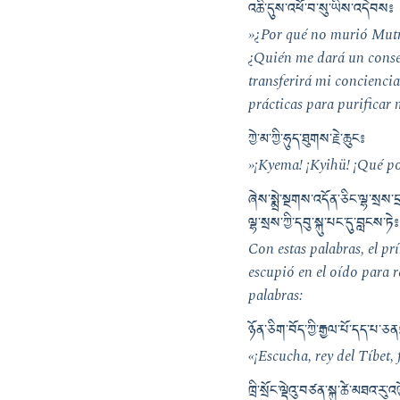
འཆི་དུས་འཕོ་བ་སུ་ཡིས་འདེབས༔ བ
»¿Por qué no murió Mutr
¿Quién me dará un conse
transferirá mi concienci
prácticas para purificar
ཀྱེ་མ་ཀྱི་ཧུད་ཐུགས་རྗེ་ཆུང༔
»¡Kyema! ¡Kyihü! ¡Qué p
ཞེས་སྨྲེ་སྔགས་འདོན་ཅིང་ལྷ་སྲས་
ལྷ་སྲས་ཀྱི་དབུ་སྐུ་པང་དུ་བླངས་
Con estas palabras, el p
escupió en el oído para 
palabras:
ཉོན་ཅིག་བོད་ཀྱི་རྒྱལ་པོ་དད་པ་
«¡Escucha, rey del Tíbet,
ཁྲི་སྲོང་ལྡེའུ་བཙན་སྐུ་ཚེ་མཐའ་ར