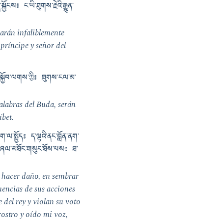
ྱོངས༔ ང་ཡི་ཐུགས་རྗེའི་རྒྱུན་
arán infaliblemente
príncipe y señor del
སྐྱོབ་ལགས་ཀྱི༔ ཐུགས་ངལ་མ་
alabras del Buda, serán
íbet.
་ལ་སྤྱོད༔ ད་ལྟའི་ནང་བློན་ནག་
ཡི་ཞལ་མཐོང་གསུང་ཐོས་པས༔ ཐ་
 hacer daño, en sembrar
uencias de sus acciones
 del rey y violan su voto
rostro y oído mi voz,