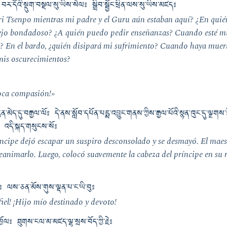
ར་དོའི་སྡུག་བསྔལ་སུ་ཡིས་སེལ༔ སྒྲིབ་སྦྱོང་ཕྲིན་ལས་སུ་ཡིས་མཛད༔
i Tsenpo mientras mi padre y el Guru aún estaban aquí? ¿En quié
jo bondadoso? ¿A quién puedo pedir enseñanzas? Cuando esté mu
a? En el bardo, ¿quién disipará mi sufrimiento? Cuando haya muerto
 mis oscurecimientos?
oca compasión!»
དྲན་མེད་དུ་བརྒྱལ་ལོ༔ དེ་ནས་སློབ་དཔོན་པདྨ་འབྱུང་གནས་ཀྱིས་རྒྱལ་པོའི་སྙན་ཁུང་དུ་ལྗ
ཏེ༔ འདི་སྐད་གསུངས་སོ༔
ríncipe dejó escapar un suspiro desconsolado y se desmayó. El mae
reanimarlo. Luego, colocó suavemente la cabeza del príncipe en su 
ཅན༔ ལས་ཅན་མོས་གུས་ལྡན་པ་ང་ཡི་བུ༔
 fiel! ¡Hijo mío destinado y devoto!
ུ་འཁྱོལ༔ ཐུགས་ངལ་མ་མཛད་ལྷ་སྲས་བོད་ཀྱི་རྗེ༔