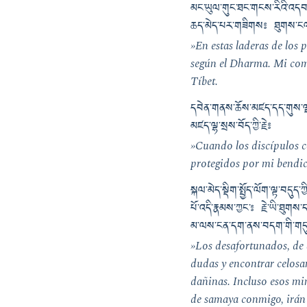
མང་ཡུལ་གུང་ཐང་གངས་རིའི་འདབས་འདི
ཆད་མེད་པར་གཟིགས༔ ཐུགས་ངལ་མ་
»En estas laderas de los
según el Dharma. Mi comp
Tíbet.
དབེན་གནས་ཆོས་མཛད་དད་གུས་ལྡན
མཛད་ལྷ་སྲས་བོད་ཀྱི་རྗེ༔
»Cuando los discípulos c
protegidos por mi bendic
སྐལ་མེད་སྡིག་སྤྱོད་ལོག་ལྟ་བདུ
པོ་འདི་རྣམས་ཀྱང་༔ རྗེ་ཡི་ཐུ
མ་ལས་ངན་དག་ནས་བདག་གི་གདུལ་བ
»Los desafortunados, de 
dudas y encontrar celosam
dañinas. Incluso esos min
de samaya conmigo, irán a