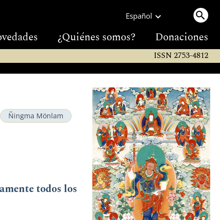
Español
vedades
¿Quiénes somos?
Donaciones
ISSN 2753-4812
Ñingma Mönlam
eamente todos los