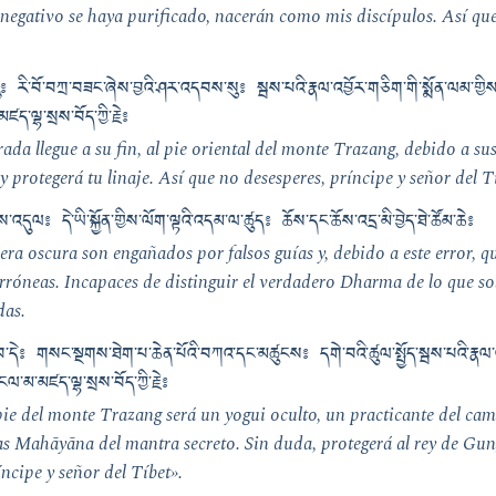
egativo se haya purificado, nacerán como mis discípulos. Así que
༔ རི་བོ་བཀྲ་བཟང་ཞེས་བྱའི་ཤར་འདབས་སུ༔ སྦས་པའི་རྣལ་འབྱོར་གཅིག་གི་སྨོན་ལམ་གྱིས
ཛད་ལྷ་སྲས་བོད་ཀྱི་རྗེ༔
da llegue a su fin, al pie oriental del monte Trazang, debido a su
y protegerá tu linaje. Así que no desesperes, príncipe y señor del T
འདུལ༔ དེ་ཡི་སྐྱོན་གྱིས་ལོག་ལྟའི་འདམ་ལ་ཚུད༔ ཆོས་དང་ཆོས་འདྲ་མི་བྱེད་ཐེ་ཚོམ་ཆེ༔
 era oscura son engañados por falsos guías y, debido a este error, 
rróneas. Incapaces de distinguir el verdadero Dharma de lo que sol
das.
བ་དེ༔ གསང་སྔགས་ཐེག་པ་ཆེན་པོའི་བཀའ་དང་མཚུངས༔ དགེ་བའི་ཚུལ་སྤྱོད་སྦས་པའི་རྣལ་འབ
་མ་མཛད་ལྷ་སྲས་བོད་ཀྱི་རྗེ༔
pie del monte Trazang será un yogui oculto, un practicante del cam
s Mahāyāna del mantra secreto. Sin duda, protegerá al rey de Gung
íncipe y señor del Tíbet».