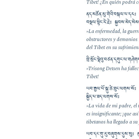
Tíbet! ¿En quién podrá co
ནད་མཚོན་མུ་གེའི་བསྐལ་པ་དར༔ 
བསྔལ་སྙིང་རེ་རྗེ༔ སྐྱབས་མེད་སེ
»La enfermedad, la guerra
obstructores y demonios 
del Tíbet en su sufrimie
ཁྲི་སྲོང་ལྡེའུ་བཙན་དགུང་ལ་གཤེ
»Trisong Detsen ha falle
Tíbet!
ཡབ་རྒྱལ་པོ་སྐུ་ཚེ་ཐུང་ལགས་
སྐྱིད་པ་ཟད་ལགས་སོ༔
»La vida de mi padre, el 
es insignificante; ¡que as
tibetanos ha llegado a su f
ཡབ་དང་གུ་རུ་བཞུགས་དུས་སུ༔ མུ