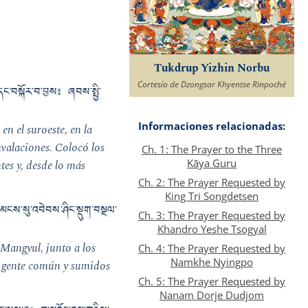
Tukdrup Yizhin Norbu
Cortesía de Dzongsar Khyentse Rinpoché
་དང་བསྐོར་བ་བྱས༔ ཞབས་སྤྱི་
Informaciones relacionadas:
n el suroeste, en la
valaciones. Colocó los
Ch. 1: The Prayer to the Three
Kāya Guru
ntes y, desde lo más
Ch. 2: The Prayer Requested by
King Tri Songdetsen
 དམངས་སུ་འབེབས་ཤིང་སྡུག་བསྔལ་
Ch. 3: The Prayer Requested by
Khandro Yeshe Tsogyal
 Mangyul, junto a los
Ch. 4: The Prayer Requested by
Namkhe Nyingpo
la gente común y sumidos
Ch. 5: The Prayer Requested by
Nanam Dorje Dudjom