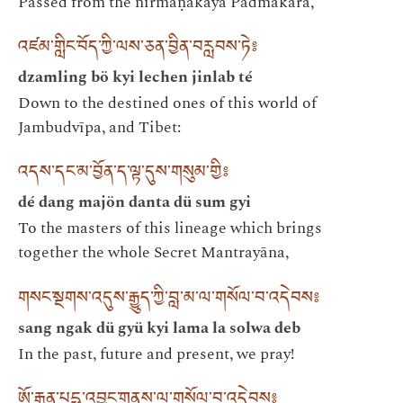
Passed from the nirmāṇakāya Padmākara,
འཛམ་གླིང་བོད་ཀྱི་ལས་ཅན་བྱིན་བརླབས་ཏེ༔
dzamling bö kyi lechen jinlab té
Down to the destined ones of this world of
Jambudvīpa, and Tibet:
འདས་དང་མ་བྱོན་ད་ལྟ་དུས་གསུམ་གྱི༔
dé dang majön danta dü sum gyi
To the masters of this lineage which brings
together the whole Secret Mantrayāna,
གསང་སྔགས་འདུས་རྒྱུད་ཀྱི་བླ་མ་ལ་གསོལ་བ་འདེབས༔
sang ngak dü gyü kyi lama la solwa deb
In the past, future and present, we pray!
ཨོ་རྒྱན་པདྨ་འབྱུང་གནས་ལ་གསོལ་བ་འདེབས༔