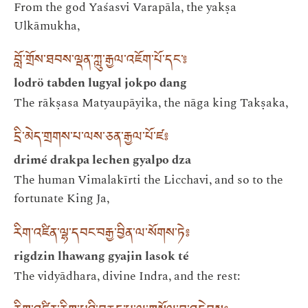
From the god Yaśasvi Varapāla, the yakṣa
Ulkāmukha,
བློ་གྲོས་ཐབས་ལྡན་ཀླུ་རྒྱལ་འཇོག་པོ་དང་༔
lodrö tabden lugyal jokpo dang
The rākṣasa Matyaupāyika, the nāga king Takṣaka,
དྲི་མེད་གྲགས་པ་ལས་ཅན་རྒྱལ་པོ་ཛ༔
drimé drakpa lechen gyalpo dza
The human Vimalakīrti the Licchavi, and so to the
fortunate King Ja,
རིག་འཛིན་ལྷ་དབང་བརྒྱ་བྱིན་ལ་སོགས་ཏེ༔
rigdzin lhawang gyajin lasok té
The vidyādhara, divine Indra, and the rest: