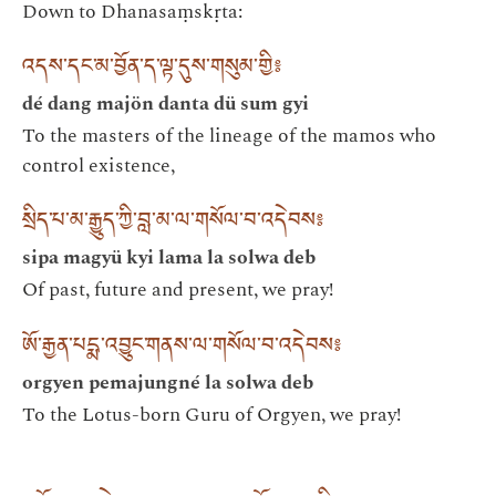
Down to Dhanasaṃskṛta:
འདས་དང་མ་བྱོན་ད་ལྟ་དུས་གསུམ་གྱི༔
dé dang majön danta dü sum gyi
To the masters of the lineage of the mamos who
control existence,
སྲིད་པ་མ་རྒྱུད་ཀྱི་བླ་མ་ལ་གསོལ་བ་འདེབས༔
sipa magyü kyi lama la solwa deb
Of past, future and present, we pray!
ཨོ་རྒྱན་པདྨ་འབྱུང་གནས་ལ་གསོལ་བ་འདེབས༔
orgyen pemajungné la solwa deb
To the Lotus-born Guru of Orgyen, we pray!