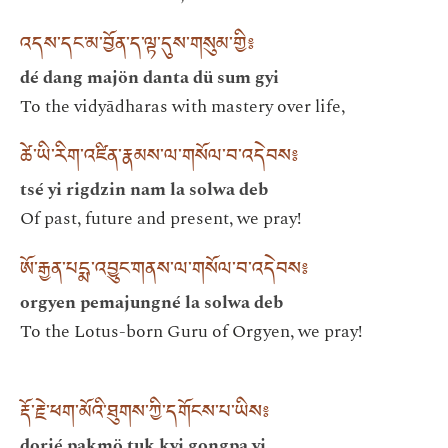
འདས་དང་མ་བྱོན་ད་ལྟ་དུས་གསུམ་གྱི༔
dé dang majön danta dü sum gyi
To the vidyādharas with mastery over life,
ཚེ་ཡི་རིག་འཛིན་རྣམས་ལ་གསོལ་བ་འདེབས༔
tsé yi rigdzin nam la solwa deb
Of past, future and present, we pray!
ཨོ་རྒྱན་པདྨ་འབྱུང་གནས་ལ་གསོལ་བ་འདེབས༔
orgyen pemajungné la solwa deb
To the Lotus-born Guru of Orgyen, we pray!
རྡོ་རྗེ་ཕག་མོའི་ཐུགས་ཀྱི་དགོངས་པ་ཡིས༔
dorjé pakmö tuk kyi gongpa yi