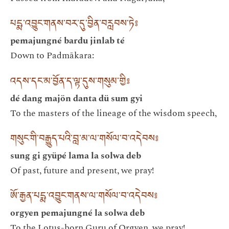
པདྨ་འབྱུང་གནས་བར་དུ་བྱིན་བརླབས་ཏེ༔
pemajungné bardu jinlab té
Down to Padmākara:
འདས་དང་མ་བྱོན་ད་ལྟ་དུས་གསུམ་གྱི༔
dé dang majön danta dü sum gyi
To the masters of the lineage of the wisdom speech,
གསུང་གི་བརྒྱུད་པའི་བླ་མ་ལ་གསོལ་བ་འདེབས༔
sung gi gyüpé lama la solwa deb
Of past, future and present, we pray!
ཨོ་རྒྱན་པདྨ་འབྱུང་གནས་ལ་གསོལ་བ་འདེབས༔
orgyen pemajungné la solwa deb
To the Lotus-born Guru of Orgyen, we pray!