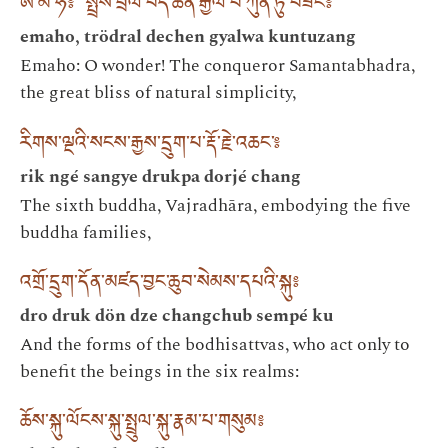
ཨེ་མ་ཧོ༔ སྤྲོས་བྲལ་བདེ་ཆེན་རྒྱལ་བ་ཀུན་ཏུ་བཟང༔
emaho, trödral dechen gyalwa kuntuzang
Emaho: O wonder! The conqueror Samantabhadra,
the great bliss of natural simplicity,
རིགས་ལྔའི་སངས་རྒྱས་དྲུག་པ་རྡོ་རྗེ་འཆང་༔
rik ngé sangye drukpa dorjé chang
The sixth buddha, Vajradhāra, embodying the five
buddha families,
འགྲོ་དྲུག་དོན་མཛད་བྱང་ཆུབ་སེམས་དཔའི་སྐུ༔
dro druk dön dze changchub sempé ku
And the forms of the bodhisattvas, who act only to
benefit the beings in the six realms:
ཆོས་སྐུ་ལོངས་སྐུ་སྤྲུལ་སྐུ་རྣམ་པ་གསུམ༔