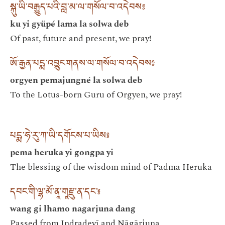
སྐུ་ཡི་བརྒྱུད་པའི་བླ་མ་ལ་གསོལ་བ་འདེབས༔
ku yi gyüpé lama la solwa deb
Of past, future and present, we pray!
ཨོ་རྒྱན་པདྨ་འབྱུང་གནས་ལ་གསོལ་བ་འདེབས༔
orgyen pemajungné la solwa deb
To the Lotus-born Guru of Orgyen, we pray!
པདྨ་ཧེ་རུ་ཀ་ཡི་དགོངས་པ་ཡིས༔
pema heruka yi gongpa yi
The blessing of the wisdom mind of Padma Heruka
དབང་གི་ལྷ་མོ་ནཱ་གཱརྫུ་ན་དང་༔
wang gi lhamo nagarjuna dang
Passed from Indradevī and Nāgārjuna,