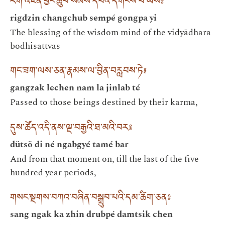
རིག་འཛིན་བྱང་ཆུབ་སེམས་དཔའི་དགོངས་པ་ཡིས༔
rigdzin changchub sempé gongpa yi
The blessing of the wisdom mind of the vidyādhara
bodhisattvas
གང་ཟག་ལས་ཅན་རྣམས་ལ་བྱིན་བརླབས་ཏེ༔
gangzak lechen nam la jinlab té
Passed to those beings destined by their karma,
དུས་ཚོད་འདི་ནས་ལྔ་བརྒྱའི་ཐ་མའི་བར༔
dütsö di né ngabgyé tamé bar
And from that moment on, till the last of the five
hundred year periods,
གསང་སྔགས་བཀའ་བཞིན་བསྒྲུབ་པའི་དམ་ཚིག་ཅན༔
sang ngak ka zhin drubpé damtsik chen