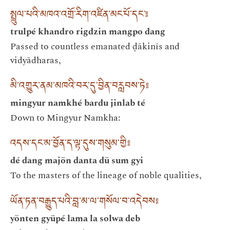
སྤྲུལ་པའི་མཁའ་འགྲོ་རིག་འཛིན་མང་པོ་དང་༔
trulpé khandro rigdzin mangpo dang
Passed to countless emanated ḍākinīs and
vidyādharas,
མི་འགྱུར་ནམ་མཁའི་བར་དུ་བྱིན་བརླབས་ཏེ༔
mingyur namkhé bardu jinlab té
Down to Mingyur Namkha:
འདས་དང་མ་བྱོན་ད་ལྟ་དུས་གསུམ་གྱི༔
dé dang majön danta dü sum gyi
To the masters of the lineage of noble qualities,
ཡོན་ཏན་བརྒྱུད་པའི་བླ་མ་ལ་གསོལ་བ་འདེབས༔
yönten gyüpé lama la solwa deb