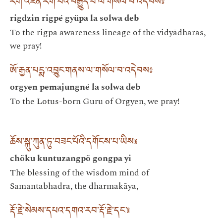
རིག་འཛིན་རིག་པའི་བརྒྱུད་པ་ལ་གསོལ་བ་འདེབས༔
rigdzin rigpé gyüpa la solwa deb
To the rigpa awareness lineage of the vidyādharas,
we pray!
ཨོ་རྒྱན་པདྨ་འབྱུང་གནས་ལ་གསོལ་བ་འདེབས༔
orgyen pemajungné la solwa deb
To the Lotus-born Guru of Orgyen, we pray!
ཆོས་སྐུ་ཀུན་ཏུ་བཟང་པོའི་དགོངས་པ་ཡིས༔
chöku kuntuzangpö gongpa yi
The blessing of the wisdom mind of
Samantabhadra, the dharmakāya,
རྡོ་རྗེ་སེམས་དཔའ་དགའ་རབ་རྡོ་རྗེ་དང་༔