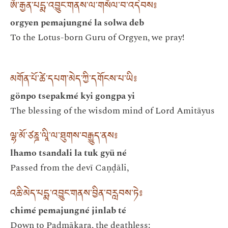
ཨོ་རྒྱན་པདྨ་འབྱུང་གནས་ལ་གསོལ་བ་འདེབས༔
orgyen pemajungné la solwa deb
To the Lotus-born Guru of Orgyen, we pray!
མགོན་པོ་ཚེ་དཔག་མེད་ཀྱི་དགོངས་པ་ཡི༔
gönpo tsepakmé kyi gongpa yi
The blessing of the wisdom mind of Lord Amitāyus
ལྷ་མོ་ཙཎྜ་ལཱི་ལ་ཐུགས་བརྒྱུད་ནས༔
lhamo tsandali la tuk gyü né
Passed from the devī Caṇḍāli,
འཆི་མེད་པདྨ་འབྱུང་གནས་བྱིན་བརླབས་ཏེ༔
chimé pemajungné jinlab té
Down to Padmākara, the deathless: