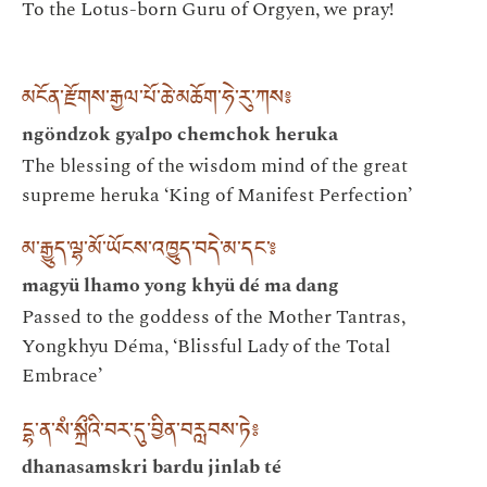
To the Lotus-born Guru of Orgyen, we pray!
མངོན་རྫོགས་རྒྱལ་པོ་ཆེ་མཆོག་ཧེ་རུ་ཀས༔
ngöndzok gyalpo chemchok heruka
The blessing of the wisdom mind of the great
supreme heruka ‘King of Manifest Perfection’
མ་རྒྱུད་ལྷ་མོ་ཡོངས་འཁྱུད་བདེ་མ་དང་༔
magyü lhamo yong khyü dé ma dang
Passed to the goddess of the Mother Tantras,
Yongkhyu Déma, ‘Blissful Lady of the Total
Embrace’
དྷ་ན་སཾ་སྐྲྀའི་བར་དུ་བྱིན་བརླབས་ཏེ༔
dhanasamskri bardu jinlab té