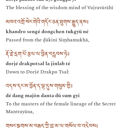
The blessing of the wisdom mind of Vajravārāhī
མཁའ་འགྲོ་སེང་གེའི་གདོང་ཅན་ཐུགས་རྒྱུད་ནས༔
khandro sengé dongchen tukgyü né
Passed from the ḍākinī Siṃhamukhā,
རྡོ་རྗེ་དྲག་པོ་རྩལ་ལ་བྱིན་བརླབས་ཏེ༔
dorjé drakpotsal la jinlab té
Down to Dorjé Drakpo Tsal:
འདས་དང་མ་བྱོན་ད་ལྟ་དུས་གསུམ་གྱི༔
dé dang majön danta dü sum gyi
To the masters of the female lineage of the Secret
Mantrayāna,
གསང་སྔགས་མ་བརྒྱུད་ཀྱི་བླ་མ་ལ་གསོལ་བ་འདེབས༔