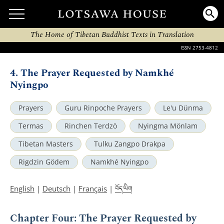
The Home of Tibetan Buddhist Texts in Translation
ISSN 2753-4812
4. The Prayer Requested by Namkhé
Nyingpo
Prayers
Guru Rinpoche Prayers
Le'u Dünma
Termas
Rinchen Terdzö
Nyingma Mönlam
Tibetan Masters
Tulku Zangpo Drakpa
Rigdzin Gödem
Namkhé Nyingpo
བོད་ཡིག
English
|
Deutsch
|
Français
|
Chapter Four: The Prayer Requested by