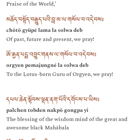
Praise of the World,’
མཆོད་བསྟོད་བརྒྱུད་པའི་བླ་མ་ལ་གསོལ་བ་འདེབས༔
chötö gyüpé lama la solwa deb
Of past, future and present, we pray!
ཨོ་རྒྱན་པདྨ་འབྱུང་གནས་ལ་གསོལ་བ་འདེབས༔
orgyen pemajungné la solwa deb
To the Lotus-born Guru of Orgyen, we pray!
དཔལ་ཆེན་སྟོབས་ལྡན་ནག་པོའི་དགོངས་པ་ཡིས༔
palchen tobden nakpö gongpa yi
The blessing of the wisdom mind of the great and
awesome black Mahābala