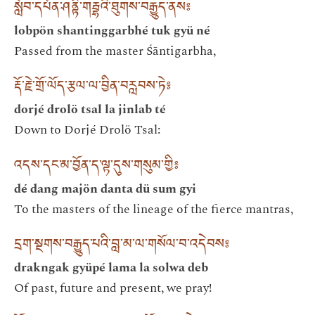
སློབ་དཔོན་ཤནྟིཾ་གརྦྷའི་ཐུགས་བརྒྱུད་ནས༔
lobpön shantinggarbhé tuk gyü né
Passed from the master Śāntigarbha,
རྡོ་རྗེ་གྲོ་ལོད་རྩལ་ལ་བྱིན་བརླབས་ཏེ༔
dorjé drolö tsal la jinlab té
Down to Dorjé Drolö Tsal:
འདས་དང་མ་བྱོན་ད་ལྟ་དུས་གསུམ་གྱི༔
dé dang majön danta dü sum gyi
To the masters of the lineage of the fierce mantras,
དྲག་སྔགས་བརྒྱུད་པའི་བླ་མ་ལ་གསོལ་བ་འདེབས༔
drakngak gyüpé lama la solwa deb
Of past, future and present, we pray!