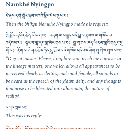
Namkhé Nyingpo
དེ་ནས་དགེ་སློང་ནམ་མཁའི་སྙིང་པོས་ཞུས་པ༔
Then the bhikṣu Namkhé Nyingpo made his request:
ཀྱེ་སློབ་དཔོན་ཆེན་པོ་ལགས༔ བདག་ལ་བརྒྱུད་པའི་བླ་མ་རྣམས་ལ་གསོལ་བ་
འདེབས་པ༔ སྣང་བ་ལྷ་དང་ལྷ་མོར་གསལ་བ༔ སྒྲ་གྲགས་ཚད་ཡི་དམ་ལྷའི་གསུང་དུ་
གོ་བ༔ རྟོག་པ་ཅི་ཤར་ཆོས་ཉིད་དུ་གྲོལ་བའི་གསོལ་འདེབས་ཤིག་ཞུ་ཞེས་ཞུས་པས༔
“O great master! Please, I implore you, teach me a prayer to
the lineage masters, one which allows all appearances to be
perceived clearly as deities, male and female, all sounds to
be heard as the speech of the yidam deity, and any thoughts
that arise to be liberated into dharmatā, the nature of
reality!”
བཀའ་སྩལ་པ༔
This was his reply: