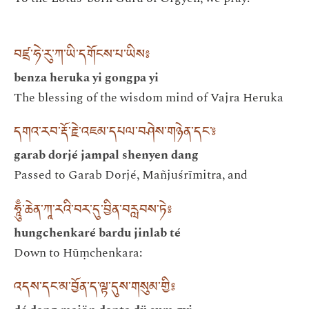
བཛྲ་ཧེ་རུ་ཀ་ཡི་དགོངས་པ་ཡིས༔
benza heruka yi gongpa yi
The blessing of the wisdom mind of Vajra Heruka
དགའ་རབ་རྡོ་རྗེ་འཇམ་དཔལ་བཤེས་གཉེན་དང་༔
garab dorjé jampal shenyen dang
Passed to Garab Dorjé, Mañjuśrīmitra, and
ཧཱུྃ་ཆེན་ཀཱ་རའི་བར་དུ་བྱིན་བརླབས་ཏེ༔
hungchenkaré bardu jinlab té
Down to Hūṃchenkara:
འདས་དང་མ་བྱོན་ད་ལྟ་དུས་གསུམ་གྱི༔