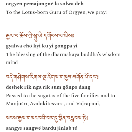
orgyen pemajungné la solwa deb
To the Lotus-born Guru of Orgyen, we pray!
རྒྱལ་བ་ཆོས་ཀྱི་སྐུ་ཡི་དགོངས་པ་ཡིས༔
gyalwa chö kyi ku yi gongpa yi
The blessing of the dharmakāya buddha’s wisdom
mind
བདེ་གཤེགས་རིགས་ལྔ་རིགས་གསུམ་མགོན་པོ་དང་༔
deshek rik nga rik sum gönpo dang
Passed to the sugatas of the five families and to
Mañjuśrī, Avalokiteśvara, and Vajrapāṇi,
སངས་རྒྱས་གསང་བའི་བར་དུ་བྱིན་བརླབས་ཏེ༔
sangye sangwé bardu jinlab té