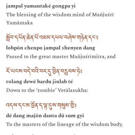
jampal yamantaké gongpa yi
The blessing of the wisdom mind of Mañjuśrī
Yamāntaka
སློབ་དཔོན་ཆེན་པོ་འཇམ་དཔལ་བཤེས་གཉེན་དང་༔
lobpön chenpo jampal shenyen dang
Passed to the great master Mañjuśrīmitra, and
རོ་ལངས་བདེ་བའི་བར་དུ་བྱིན་བརླབས་ཏེ༔
rolang dewé bardu jinlab té
Down to the ‘zombie’ Vetālasukha:
འདས་དང་མ་བྱོན་ད་ལྟ་དུས་གསུམ་གྱི༔
dé dang majön danta dü sum gyi
To the masters of the lineage of the wisdom body,