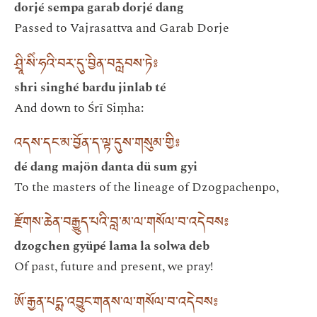
dorjé sempa garab dorjé dang
Passed to Vajrasattva and Garab Dorje
ཤྲཱི་སིཾ་ཧའི་བར་དུ་བྱིན་བརླབས་ཏེ༔
shri singhé bardu jinlab té
And down to Śrī Siṃha:
འདས་དང་མ་བྱོན་ད་ལྟ་དུས་གསུམ་གྱི༔
dé dang majön danta dü sum gyi
To the masters of the lineage of Dzogpachenpo,
རྫོགས་ཆེན་བརྒྱུད་པའི་བླ་མ་ལ་གསོལ་བ་འདེབས༔
dzogchen gyüpé lama la solwa deb
Of past, future and present, we pray!
ཨོ་རྒྱན་པདྨ་འབྱུང་གནས་ལ་གསོལ་བ་འདེབས༔