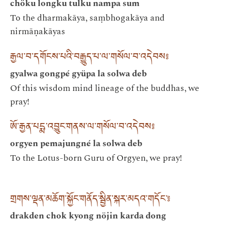
chöku longku tulku nampa sum
To the dharmakāya, saṃbhogakāya and
nirmāṇakāyas
རྒྱལ་བ་དགོངས་པའི་བརྒྱུད་པ་ལ་གསོལ་བ་འདེབས༔
gyalwa gongpé gyüpa la solwa deb
Of this wisdom mind lineage of the buddhas, we
pray!
ཨོ་རྒྱན་པདྨ་འབྱུང་གནས་ལ་གསོལ་བ་འདེབས༔
orgyen pemajungné la solwa deb
To the Lotus-born Guru of Orgyen, we pray!
གྲགས་ལྡན་མཆོག་སྐྱོང་གནོད་སྦྱིན་སྐར་མདའ་གདོང་༔
drakden chok kyong nöjin karda dong