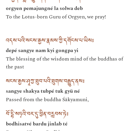
orgyen pemajungné la solwa deb
To the Lotus-born Guru of Orgyen, we pray!
འདས་པའི་སངས་རྒྱས་རྣམས་ཀྱི་དགོངས་པ་ཡིས༔
depé sangye nam kyi gongpa yi
The blessing of the wisdom mind of the buddhas of
the past
སངས་རྒྱས་ཤཱཀྱ་ཐུབ་པའི་ཐུགས་བརྒྱུད་ནས༔
sangye shakya tubpé tuk gyü né
Passed from the buddha Śākyamuni,
བོ་དྷི་སཏྭའི་བར་དུ་བྱིན་བརླབས་ཏེ༔
bodhisatvé bardu jinlab té