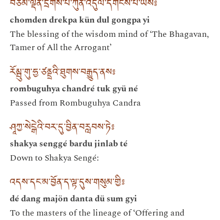
བཅོམ་ལྡན་དྲེགས་པ་ཀུན་འདུལ་དགོངས་པ་ཡིས༔
chomden drekpa kün dul gongpa yi
The blessing of the wisdom mind of ‘The Bhagavan,
Tamer of All the Arrogant’
རོམྦུ་གུ་ཧྱ་ཙནྡྲའི་ཐུགས་བརྒྱུད་ནས༔
rombuguhya chandré tuk gyü né
Passed from Rombuguhya Candra
ཤཱཀྱ་སེངྒེའི་བར་དུ་བྱིན་བརླབས་ཏེ༔
shakya senggé bardu jinlab té
Down to Shakya Sengé:
འདས་དང་མ་བྱོན་ད་ལྟ་དུས་གསུམ་གྱི༔
dé dang majön danta dü sum gyi
To the masters of the lineage of ‘Offering and