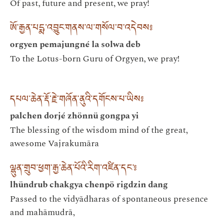
Of past, future and present, we pray!
ཨོ་རྒྱན་པདྨ་འབྱུང་གནས་ལ་གསོལ་བ་འདེབས༔
orgyen pemajungné la solwa deb
To the Lotus-born Guru of Orgyen, we pray!
དཔལ་ཆེན་རྡོ་རྗེ་གཞོན་ནུའི་དགོངས་པ་ཡིས༔
palchen dorjé zhönnü gongpa yi
The blessing of the wisdom mind of the great,
awesome Vajrakumāra
ལྷུན་གྲུབ་ཕྱག་རྒྱ་ཆེན་པོའི་རིག་འཛིན་དང་༔
lhündrub chakgya chenpö rigdzin dang
Passed to the vidyādharas of spontaneous presence
and mahāmudrā,