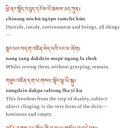
ཕྱི་ནང་སྣོད་བཅུད་དངོས་པོ་ཐམས་ཅད་ཀུན༔
chinang nöchü ngöpo tamché kün
Outside, inside, environment and beings, all things
—
སྣང་ཡང་བདག་འཛིན་མེད་པའི་ངང་ལ་ཞོག༔
nang yang dakdzin mepé ngang la zhok
Whilst seeing them, without grasping, remain.
གཟུང་འཛིན་དག་པ་གསལ་སྟོང་ལྷ་ཡི་སྐུ༔
zungdzin dakpa saltong lha yi ku
This freedom from the trap of duality, subject-
object clinging, is the very form of the deity—
luminous and empty.