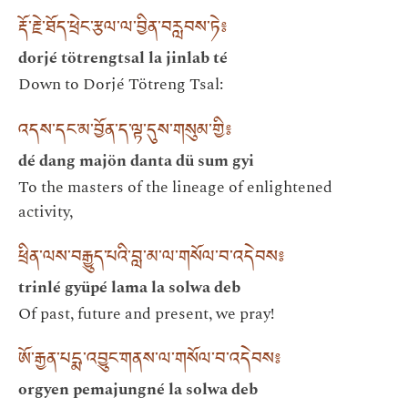
རྡོ་རྗེ་ཐོད་ཕྲེང་རྩལ་ལ་བྱིན་བརླབས་ཏེ༔
dorjé tötrengtsal la jinlab té
Down to Dorjé Tötreng Tsal:
འདས་དང་མ་བྱོན་ད་ལྟ་དུས་གསུམ་གྱི༔
dé dang majön danta dü sum gyi
To the masters of the lineage of enlightened
activity,
ཕྲིན་ལས་བརྒྱུད་པའི་བླ་མ་ལ་གསོལ་བ་འདེབས༔
trinlé gyüpé lama la solwa deb
Of past, future and present, we pray!
ཨོ་རྒྱན་པདྨ་འབྱུང་གནས་ལ་གསོལ་བ་འདེབས༔
orgyen pemajungné la solwa deb