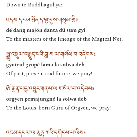
Down to Buddhaguhya:
འདས་དང་མ་བྱོན་ད་ལྟ་དུས་གསུམ་གྱི༔
dé dang majön danta dü sum gyi
To the masters of the lineage of the Magical Net,
སྒྱུ་འཕྲུལ་བརྒྱུད་པའི་བླ་མ་ལ་གསོལ་བ་འདེབས༔
gyutrul gyüpé lama la solwa deb
Of past, present and future, we pray!
ཨོ་རྒྱན་པདྨ་འབྱུང་གནས་ལ་གསོལ་བ་འདེབས༔
orgyen pemajungné la solwa deb
To the Lotus-born Guru of Orgyen, we pray!
འཇམ་དཔལ་ཡ་མཱནྟ་ཀའི་དགོངས་པ་ཡིས༔