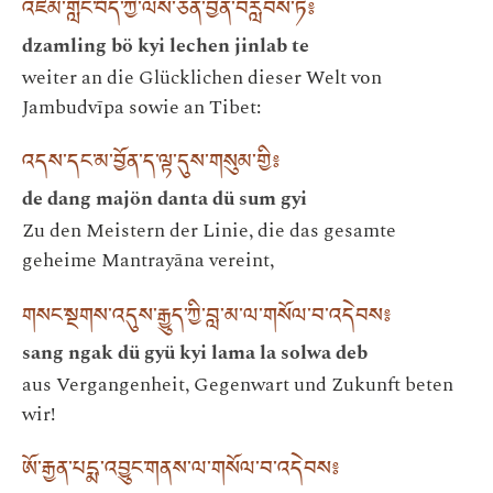
འཛམ་གླིང་བོད་ཀྱི་ལས་ཅན་བྱིན་བརླབས་ཏེ༔
dzamling bö kyi lechen jinlab te
weiter an die Glücklichen dieser Welt von
Jambudvīpa sowie an Tibet:
འདས་དང་མ་བྱོན་ད་ལྟ་དུས་གསུམ་གྱི༔
de dang majön danta dü sum gyi
Zu den Meistern der Linie, die das gesamte
geheime Mantrayāna vereint,
གསང་སྔགས་འདུས་རྒྱུད་ཀྱི་བླ་མ་ལ་གསོལ་བ་འདེབས༔
sang ngak dü gyü kyi lama la solwa deb
aus Vergangenheit, Gegenwart und Zukunft beten
wir!
ཨོ་རྒྱན་པདྨ་འབྱུང་གནས་ལ་གསོལ་བ་འདེབས༔