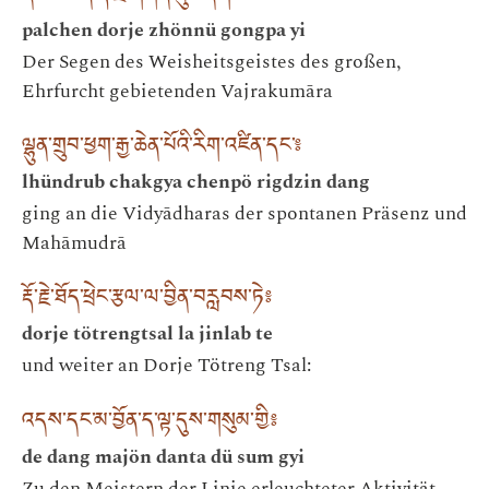
palchen dorje zhönnü gongpa yi
Der Segen des Weisheitsgeistes des großen,
Ehrfurcht gebietenden Vajrakumāra
ལྷུན་གྲུབ་ཕྱག་རྒྱ་ཆེན་པོའི་རིག་འཛིན་དང་༔
lhündrub chakgya chenpö rigdzin dang
ging an die Vidyādharas der spontanen Präsenz und
Mahāmudrā
རྡོ་རྗེ་ཐོད་ཕྲེང་རྩལ་ལ་བྱིན་བརླབས་ཏེ༔
dorje tötrengtsal la jinlab te
und weiter an Dorje Tötreng Tsal:
འདས་དང་མ་བྱོན་ད་ལྟ་དུས་གསུམ་གྱི༔
de dang majön danta dü sum gyi
Zu den Meistern der Linie erleuchteter Aktivität