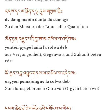
འདས་དང་མ་བྱོན་ད་ལྟ་དུས་གསུམ་གྱི༔
de dang majön danta dü sum gyi
Zu den Meistern der Linie edler Qualitäten
ཡོན་ཏན་བརྒྱུད་པའི་བླ་མ་ལ་གསོལ་བ་འདེབས༔
yönten gyüpe lama la solwa deb
aus Vergangenheit, Gegenwart und Zukunft beten
wir!
ཨོ་རྒྱན་པདྨ་འབྱུང་གནས་ལ་གསོལ་བ་འདེབས༔
orgyen pemajungne la solwa deb
Zum lotusgeborenen Guru von Orgyen beten wir!
དཔལ་ཆེན་རྡོ་རྗེ་གཞོན་ནུའི་དགོངས་པ་ཡིས༔