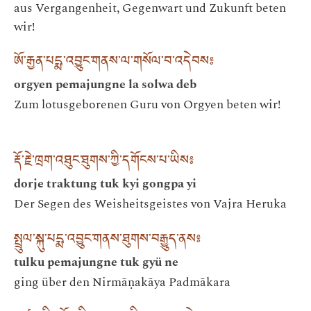
aus Vergangenheit, Gegenwart und Zukunft beten
wir!
ཨོ་རྒྱན་པདྨ་འབྱུང་གནས་ལ་གསོལ་བ་འདེབས༔
orgyen pemajungne la solwa deb
Zum lotusgeborenen Guru von Orgyen beten wir!
རྡོ་རྗེ་ཁྲག་འཐུང་ཐུགས་ཀྱི་དགོངས་པ་ཡིས༔
dorje traktung tuk kyi gongpa yi
Der Segen des Weisheitsgeistes von Vajra Heruka
སྤྲུལ་སྐུ་པདྨ་འབྱུང་གནས་ཐུགས་བརྒྱུད་ནས༔
tulku pemajungne tuk gyü ne
ging über den Nirmāṇakāya Padmākara