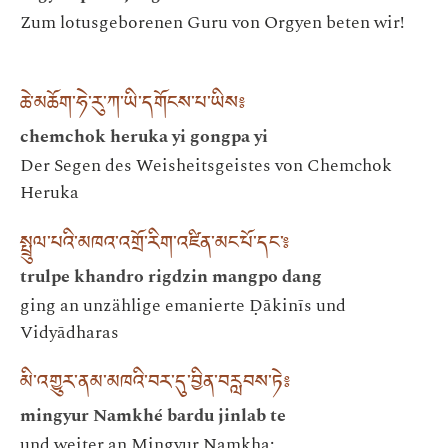
Zum lotusgeborenen Guru von Orgyen beten wir!
ཆེ་མཆོག་ཧེ་རུ་ཀ་ཡི་དགོངས་པ་ཡིས༔
chemchok heruka yi gongpa yi
Der Segen des Weisheitsgeistes von Chemchok
Heruka
སྤྲུལ་པའི་མཁའ་འགྲོ་རིག་འཛིན་མང་པོ་དང་༔
trulpe khandro rigdzin mangpo dang
ging an unzählige emanierte Ḍākinīs und
Vidyādharas
མི་འགྱུར་ནམ་མཁའི་བར་དུ་བྱིན་བརླབས་ཏེ༔
mingyur Namkhé bardu jinlab te
und weiter an Mingyur Namkha: