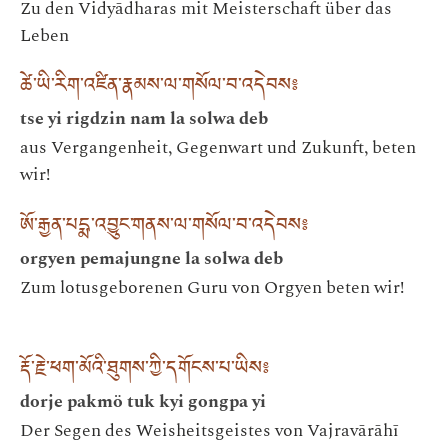
Zu den Vidyādharas mit Meisterschaft über das
Leben
ཚེ་ཡི་རིག་འཛིན་རྣམས་ལ་གསོལ་བ་འདེབས༔
tse yi rigdzin nam la solwa deb
aus Vergangenheit, Gegenwart und Zukunft, beten
wir!
ཨོ་རྒྱན་པདྨ་འབྱུང་གནས་ལ་གསོལ་བ་འདེབས༔
orgyen pemajungne la solwa deb
Zum lotusgeborenen Guru von Orgyen beten wir!
རྡོ་རྗེ་ཕག་མོའི་ཐུགས་ཀྱི་དགོངས་པ་ཡིས༔
dorje pakmö tuk kyi gongpa yi
Der Segen des Weisheitsgeistes von Vajravārāhī