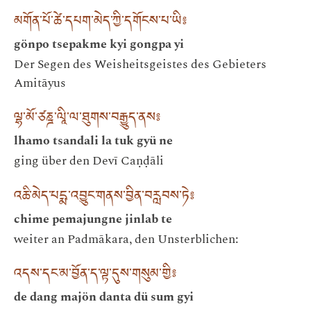
མགོན་པོ་ཚེ་དཔག་མེད་ཀྱི་དགོངས་པ་ཡི༔
gönpo tsepakme kyi gongpa yi
Der Segen des Weisheitsgeistes des Gebieters
Amitāyus
ལྷ་མོ་ཙཎྜ་ལཱི་ལ་ཐུགས་བརྒྱུད་ནས༔
lhamo tsandali la tuk gyü ne
ging über den Devī Caṇḍāli
འཆི་མེད་པདྨ་འབྱུང་གནས་བྱིན་བརླབས་ཏེ༔
chime pemajungne jinlab te
weiter an Padmākara, den Unsterblichen:
འདས་དང་མ་བྱོན་ད་ལྟ་དུས་གསུམ་གྱི༔
de dang majön danta dü sum gyi