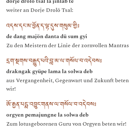
dorje drolö tsal la jinlab te
weiter an Dorje Drolö Tsal:
འདས་དང་མ་བྱོན་ད་ལྟ་དུས་གསུམ་གྱི༔
de dang majön danta dü sum gyi
Zu den Meistern der Linie der zornvollen Mantras
དྲག་སྔགས་བརྒྱུད་པའི་བླ་མ་ལ་གསོལ་བ་འདེབས༔
drakngak gyüpe lama la solwa deb
aus Vergangenheit, Gegenwart und Zukunft beten
wir!
ཨོ་རྒྱན་པདྨ་འབྱུང་གནས་ལ་གསོལ་བ་འདེབས༔
orgyen pemajungne la solwa deb
Zum lotusgeborenen Guru von Orgyen beten wir!