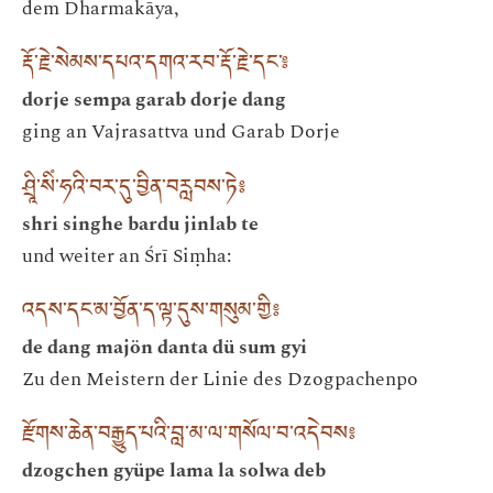
dem Dharmakāya,
རྡོ་རྗེ་སེམས་དཔའ་དགའ་རབ་རྡོ་རྗེ་དང་༔
dorje sempa garab dorje dang
ging an Vajrasattva und Garab Dorje
ཤྲཱི་སིཾ་ཧའི་བར་དུ་བྱིན་བརླབས་ཏེ༔
shri singhe bardu jinlab te
und weiter an Śrī Siṃha:
འདས་དང་མ་བྱོན་ད་ལྟ་དུས་གསུམ་གྱི༔
de dang majön danta dü sum gyi
Zu den Meistern der Linie des Dzogpachenpo
རྫོགས་ཆེན་བརྒྱུད་པའི་བླ་མ་ལ་གསོལ་བ་འདེབས༔
dzogchen gyüpe lama la solwa deb