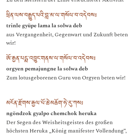
ཕྲིན་ལས་བརྒྱུད་པའི་བླ་མ་ལ་གསོལ་བ་འདེབས༔
trinle gyüpe lama la solwa deb
aus Vergangenheit, Gegenwart und Zukunft beten
wir!
ཨོ་རྒྱན་པདྨ་འབྱུང་གནས་ལ་གསོལ་བ་འདེབས༔
orgyen pemajungne la solwa deb
Zum lotusgeborenen Guru von Orgyen beten wir!
མངོན་རྫོགས་རྒྱལ་པོ་ཆེ་མཆོག་ཧེ་རུ་ཀས༔
ngöndzok gyalpo chemchok heruka
Der Segen des Weisheitsgeistes des großen
höchsten Heruka „König manifester Vollendung“,