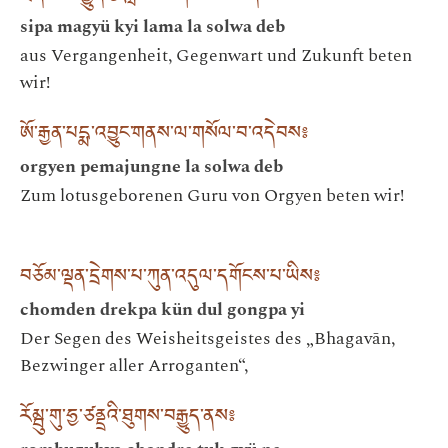
sipa magyü kyi lama la solwa deb
aus Vergangenheit, Gegenwart und Zukunft beten
wir!
ཨོ་རྒྱན་པདྨ་འབྱུང་གནས་ལ་གསོལ་བ་འདེབས༔
orgyen pemajungne la solwa deb
Zum lotusgeborenen Guru von Orgyen beten wir!
བཅོམ་ལྡན་དྲེགས་པ་ཀུན་འདུལ་དགོངས་པ་ཡིས༔
chomden drekpa kün dul gongpa yi
Der Segen des Weisheitsgeistes des „Bhagavān,
Bezwinger aller Arroganten“,
རོམྦུ་གུ་ཧྱ་ཙནྡྲའི་ཐུགས་བརྒྱུད་ནས༔