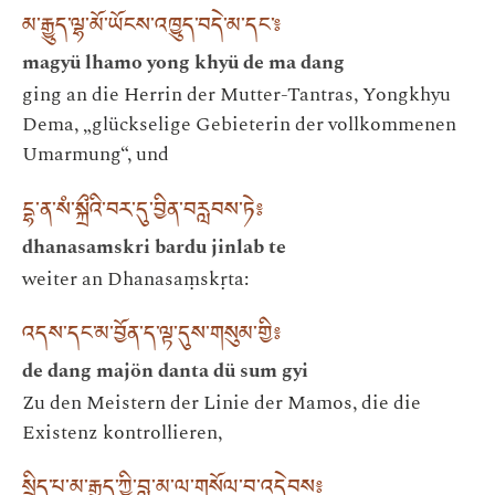
མ་རྒྱུད་ལྷ་མོ་ཡོངས་འཁྱུད་བདེ་མ་དང་༔
magyü lhamo yong khyü de ma dang
ging an die Herrin der Mutter-Tantras, Yongkhyu
Dema, „glückselige Gebieterin der vollkommenen
Umarmung“, und
དྷ་ན་སཾ་སྐྲྀའི་བར་དུ་བྱིན་བརླབས་ཏེ༔
dhanasamskri bardu jinlab te
weiter an Dhanasaṃskṛta:
འདས་དང་མ་བྱོན་ད་ལྟ་དུས་གསུམ་གྱི༔
de dang majön danta dü sum gyi
Zu den Meistern der Linie der Mamos, die die
Existenz kontrollieren,
སྲིད་པ་མ་རྒྱུད་ཀྱི་བླ་མ་ལ་གསོལ་བ་འདེབས༔