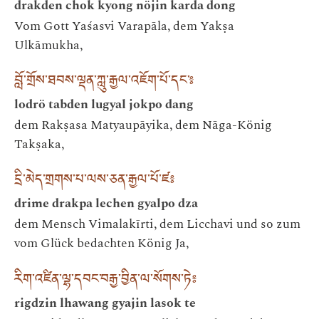
drakden chok kyong nöjin karda dong
Vom Gott Yaśasvi Varapāla, dem Yakṣa
Ulkāmukha,
བློ་གྲོས་ཐབས་ལྡན་ཀླུ་རྒྱལ་འཇོག་པོ་དང་༔
lodrö tabden lugyal jokpo dang
dem Rakṣasa Matyaupāyika, dem Nāga-König
Takṣaka,
དྲི་མེད་གྲགས་པ་ལས་ཅན་རྒྱལ་པོ་ཛ༔
drime drakpa lechen gyalpo dza
dem Mensch Vimalakīrti, dem Licchavi und so zum
vom Glück bedachten König Ja,
རིག་འཛིན་ལྷ་དབང་བརྒྱ་བྱིན་ལ་སོགས་ཏེ༔
rigdzin lhawang gyajin lasok te