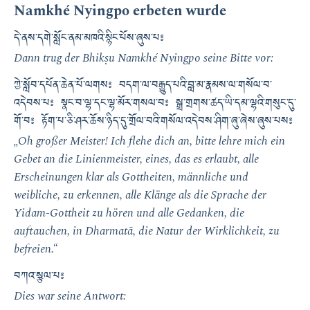
Namkhé Nyingpo erbeten wurde
དེ་ནས་དགེ་སློང་ནམ་མཁའི་སྙིང་པོས་ཞུས་པ༔
Dann trug der Bhikṣu Namkhé Nyingpo seine Bitte vor:
ཀྱེ་སློབ་དཔོན་ཆེན་པོ་ལགས༔ བདག་ལ་བརྒྱུད་པའི་བླ་མ་རྣམས་ལ་གསོལ་བ་
འདེབས་པ༔ སྣང་བ་ལྷ་དང་ལྷ་མོར་གསལ་བ༔ སྒྲ་གྲགས་ཚད་ཡི་དམ་ལྷའི་གསུང་དུ་
གོ་བ༔ རྟོག་པ་ཅི་ཤར་ཆོས་ཉིད་དུ་གྲོལ་བའི་གསོལ་འདེབས་ཤིག་ཞུ་ཞེས་ཞུས་པས༔
„Oh großer Meister! Ich flehe dich an, bitte lehre mich ein
Gebet an die Linienmeister, eines, das es erlaubt, alle
Erscheinungen klar als Gottheiten, männliche und
weibliche, zu erkennen, alle Klänge als die Sprache der
Yidam-Gottheit zu hören und alle Gedanken, die
auftauchen, in Dharmatā, die Natur der Wirklichkeit, zu
befreien.“
བཀའ་སྩལ་པ༔
Dies war seine Antwort: