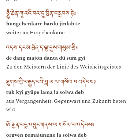
ཧཱུྃ་ཆེན་ཀཱ་རའི་བར་དུ་བྱིན་བརླབས་ཏེ༔
hungchenkare bardu jinlab te
weiter an Hūṃchenkara:
འདས་དང་མ་བྱོན་ད་ལྟ་དུས་གསུམ་གྱི༔
de dang majön danta dü sum gyi
Zu den Meistern der Linie des Weisheitsgeistes
ཐུགས་ཀྱི་བརྒྱུད་པའི་བླ་མ་ལ་གསོལ་བ་འདེབས༔
tuk kyi gyüpe lama la solwa deb
aus Vergangenheit, Gegenwart und Zukunft beten
wir!
ཨོ་རྒྱན་པདྨ་འབྱུང་གནས་ལ་གསོལ་བ་འདེབས༔
orgyen pemajungne la solwa deb