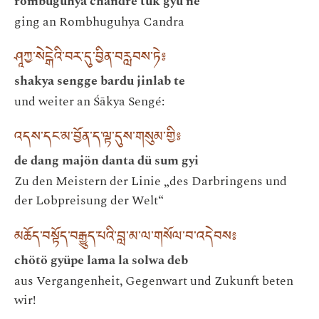
rombuguhya chandre tuk gyü ne
ging an Rombhuguhya Candra
ཤཱཀྱ་སེངྒེའི་བར་དུ་བྱིན་བརླབས་ཏེ༔
shakya sengge bardu jinlab te
und weiter an Śākya Sengé:
འདས་དང་མ་བྱོན་ད་ལྟ་དུས་གསུམ་གྱི༔
de dang majön danta dü sum gyi
Zu den Meistern der Linie „des Darbringens und
der Lobpreisung der Welt“
མཆོད་བསྟོད་བརྒྱུད་པའི་བླ་མ་ལ་གསོལ་བ་འདེབས༔
chötö gyüpe lama la solwa deb
aus Vergangenheit, Gegenwart und Zukunft beten
wir!