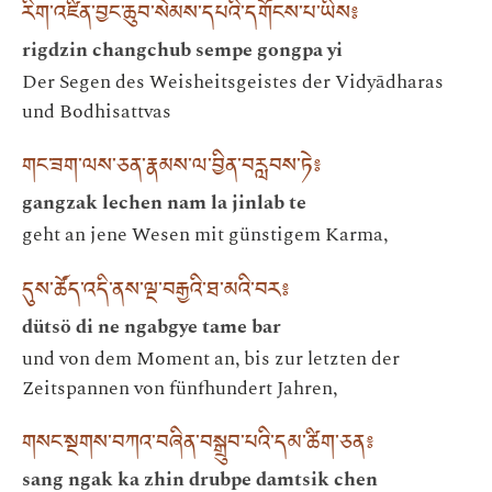
རིག་འཛིན་བྱང་ཆུབ་སེམས་དཔའི་དགོངས་པ་ཡིས༔
rigdzin changchub sempe gongpa yi
Der Segen des Weisheitsgeistes der Vidyādharas
und Bodhisattvas
གང་ཟག་ལས་ཅན་རྣམས་ལ་བྱིན་བརླབས་ཏེ༔
gangzak lechen nam la jinlab te
geht an jene Wesen mit günstigem Karma,
དུས་ཚོད་འདི་ནས་ལྔ་བརྒྱའི་ཐ་མའི་བར༔
dütsö di ne ngabgye tame bar
und von dem Moment an, bis zur letzten der
Zeitspannen von fünfhundert Jahren,
གསང་སྔགས་བཀའ་བཞིན་བསྒྲུབ་པའི་དམ་ཚིག་ཅན༔
sang ngak ka zhin drubpe damtsik chen