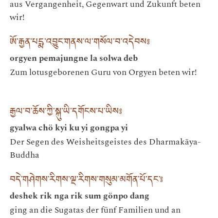
aus Vergangenheit, Gegenwart und Zukunft beten
wir!
ཨོ་རྒྱན་པདྨ་འབྱུང་གནས་ལ་གསོལ་བ་འདེབས༔
orgyen pemajungne la solwa deb
Zum lotusgeborenen Guru von Orgyen beten wir!
རྒྱལ་བ་ཆོས་ཀྱི་སྐུ་ཡི་དགོངས་པ་ཡིས༔
gyalwa chö kyi ku yi gongpa yi
Der Segen des Weisheitsgeistes des Dharmakāya-
Buddha
བདེ་གཤེགས་རིགས་ལྔ་རིགས་གསུམ་མགོན་པོ་དང་༔
deshek rik nga rik sum gönpo dang
ging an die Sugatas der fünf Familien und an