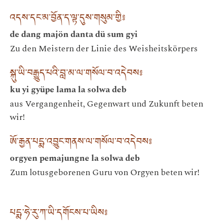
འདས་དང་མ་བྱོན་ད་ལྟ་དུས་གསུམ་གྱི༔
de dang majön danta dü sum gyi
Zu den Meistern der Linie des Weisheitskörpers
སྐུ་ཡི་བརྒྱུད་པའི་བླ་མ་ལ་གསོལ་བ་འདེབས༔
ku yi gyüpe lama la solwa deb
aus Vergangenheit, Gegenwart und Zukunft beten
wir!
ཨོ་རྒྱན་པདྨ་འབྱུང་གནས་ལ་གསོལ་བ་འདེབས༔
orgyen pemajungne la solwa deb
Zum lotusgeborenen Guru von Orgyen beten wir!
པདྨ་ཧེ་རུ་ཀ་ཡི་དགོངས་པ་ཡིས༔