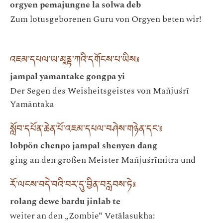
orgyen pemajungne la solwa deb
Zum lotusgeborenen Guru von Orgyen beten wir!
འཇམ་དཔལ་ཡ་མཱནྟ་ཀའི་དགོངས་པ་ཡིས༔
jampal yamantake gongpa yi
Der Segen des Weisheitsgeistes von Mañjuśrī
Yamāntaka
སློབ་དཔོན་ཆེན་པོ་འཇམ་དཔལ་བཤེས་གཉེན་དང་༔
lobpön chenpo jampal shenyen dang
ging an den großen Meister Mañjuśrīmitra und
རོ་ལངས་བདེ་བའི་བར་དུ་བྱིན་བརླབས་ཏེ༔
rolang dewe bardu jinlab te
weiter an den „Zombie“ Vetālasukha: