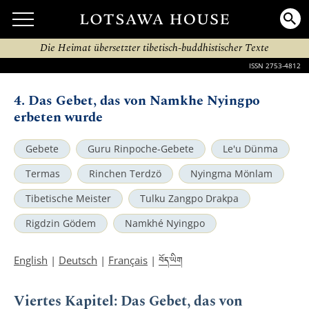
Die Heimat übersetzter tibetisch-buddhistischer Texte
ISSN 2753-4812
4. Das Gebet, das von Namkhe Nyingpo
erbeten wurde
Gebete
Guru Rinpoche-Gebete
Le'u Dünma
Termas
Rinchen Terdzö
Nyingma Mönlam
Tibetische Meister
Tulku Zangpo Drakpa
Rigdzin Gödem
Namkhé Nyingpo
བོད་ཡིག
English
|
Deutsch
|
Français
|
Viertes Kapitel: Das Gebet, das von