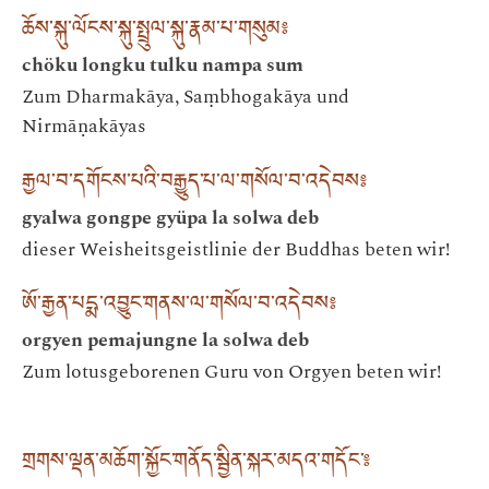
ཆོས་སྐུ་ལོངས་སྐུ་སྤྲུལ་སྐུ་རྣམ་པ་གསུམ༔
chöku longku tulku nampa sum
Zum Dharmakāya, Saṃbhogakāya und
Nirmāṇakāyas
རྒྱལ་བ་དགོངས་པའི་བརྒྱུད་པ་ལ་གསོལ་བ་འདེབས༔
gyalwa gongpe gyüpa la solwa deb
dieser Weisheitsgeistlinie der Buddhas beten wir!
ཨོ་རྒྱན་པདྨ་འབྱུང་གནས་ལ་གསོལ་བ་འདེབས༔
orgyen pemajungne la solwa deb
Zum lotusgeborenen Guru von Orgyen beten wir!
གྲགས་ལྡན་མཆོག་སྐྱོང་གནོད་སྦྱིན་སྐར་མདའ་གདོང་༔