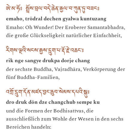
ཨེ་མ་ཧོ༔ སྤྲོས་བྲལ་བདེ་ཆེན་རྒྱལ་བ་ཀུན་ཏུ་བཟང༔
emaho, trödral dechen gyalwa kuntuzang
Emaho: Oh Wunder! Der Eroberer Samantabhadra,
die große Glückseligkeit natürlicher Einfachheit,
རིགས་ལྔའི་སངས་རྒྱས་དྲུག་པ་རྡོ་རྗེ་འཆང་༔
rik nge sangye drukpa dorje chang
der sechste Buddha, Vajradhāra, Verkörperung der
fünf Buddha-Familien,
འགྲོ་དྲུག་དོན་མཛད་བྱང་ཆུབ་སེམས་དཔའི་སྐུ༔
dro druk dön dze changchub sempe ku
und die Formen der Bodhisattvas, die
ausschließlich zum Wohle der Wesen in den sechs
Bereichen handeln: