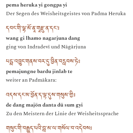
pema heruka yi gongpa yi
Der Segen des Weisheitsgeistes von Padma Heruka
དབང་གི་ལྷ་མོ་ནཱ་གཱརྫུ་ན་དང་༔
wang gi lhamo nagarjuna dang
ging von Indradevī und Nāgārjuna
པདྨ་འབྱུང་གནས་བར་དུ་བྱིན་བརླབས་ཏེ༔
pemajungne bardu jinlab te
weiter an Padmākara:
འདས་དང་མ་བྱོན་ད་ལྟ་དུས་གསུམ་གྱི༔
de dang majön danta dü sum gyi
Zu den Meistern der Linie der Weisheitssprache
གསུང་གི་བརྒྱུད་པའི་བླ་མ་ལ་གསོལ་བ་འདེབས༔