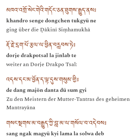
མཁའ་འགྲོ་སེང་གེའི་གདོང་ཅན་ཐུགས་རྒྱུད་ནས༔
khandro senge dongchen tukgyü ne
ging über die Ḍākinī Siṃhamukhā
རྡོ་རྗེ་དྲག་པོ་རྩལ་ལ་བྱིན་བརླབས་ཏེ༔
dorje drakpotsal la jinlab te
weiter an Dorje Drakpo Tsal:
འདས་དང་མ་བྱོན་ད་ལྟ་དུས་གསུམ་གྱི༔
de dang majön danta dü sum gyi
Zu den Meistern der Mutter-Tantras des geheimen
Mantrayāna
གསང་སྔགས་མ་བརྒྱུད་ཀྱི་བླ་མ་ལ་གསོལ་བ་འདེབས༔
sang ngak magyü kyi lama la solwa deb