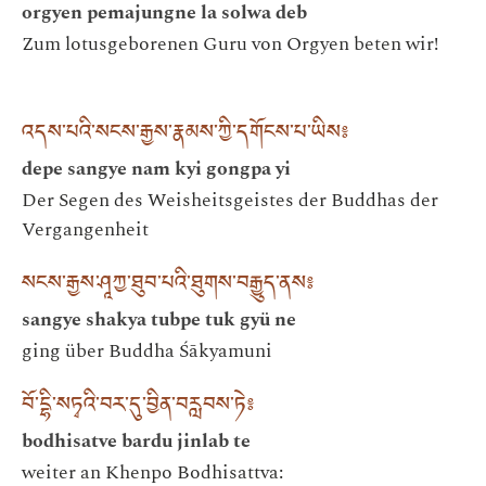
orgyen pemajungne la solwa deb
Zum lotusgeborenen Guru von Orgyen beten wir!
འདས་པའི་སངས་རྒྱས་རྣམས་ཀྱི་དགོངས་པ་ཡིས༔
depe sangye nam kyi gongpa yi
Der Segen des Weisheitsgeistes der Buddhas der
Vergangenheit
སངས་རྒྱས་ཤཱཀྱ་ཐུབ་པའི་ཐུགས་བརྒྱུད་ནས༔
sangye shakya tubpe tuk gyü ne
ging über Buddha Śākyamuni
བོ་དྷི་སཏྭའི་བར་དུ་བྱིན་བརླབས་ཏེ༔
bodhisatve bardu jinlab te
weiter an Khenpo Bodhisattva: