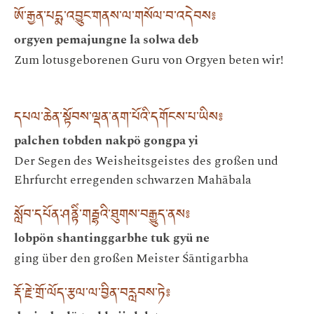
ཨོ་རྒྱན་པདྨ་འབྱུང་གནས་ལ་གསོལ་བ་འདེབས༔
orgyen pemajungne la solwa deb
Zum lotusgeborenen Guru von Orgyen beten wir!
དཔལ་ཆེན་སྟོབས་ལྡན་ནག་པོའི་དགོངས་པ་ཡིས༔
palchen tobden nakpö gongpa yi
Der Segen des Weisheitsgeistes des großen und
Ehrfurcht erregenden schwarzen Mahābala
སློབ་དཔོན་ཤནྟིཾ་གརྦྷའི་ཐུགས་བརྒྱུད་ནས༔
lobpön shantinggarbhe tuk gyü ne
ging über den großen Meister Śāntigarbha
རྡོ་རྗེ་གྲོ་ལོད་རྩལ་ལ་བྱིན་བརླབས་ཏེ༔