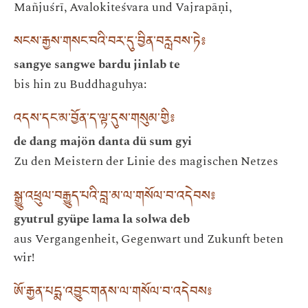
Mañjuśrī, Avalokiteśvara und Vajrapāṇi,
སངས་རྒྱས་གསང་བའི་བར་དུ་བྱིན་བརླབས་ཏེ༔
sangye sangwe bardu jinlab te
bis hin zu Buddhaguhya:
འདས་དང་མ་བྱོན་ད་ལྟ་དུས་གསུམ་གྱི༔
de dang majön danta dü sum gyi
Zu den Meistern der Linie des magischen Netzes
སྒྱུ་འཕྲུལ་བརྒྱུད་པའི་བླ་མ་ལ་གསོལ་བ་འདེབས༔
gyutrul gyüpe lama la solwa deb
aus Vergangenheit, Gegenwart und Zukunft beten
wir!
ཨོ་རྒྱན་པདྨ་འབྱུང་གནས་ལ་གསོལ་བ་འདེབས༔