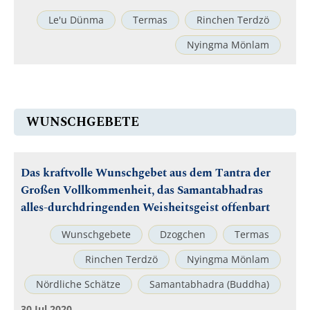
Le'u Dünma
Termas
Rinchen Terdzö
Nyingma Mönlam
WUNSCHGEBETE
Das kraftvolle Wunschgebet aus dem Tantra der
Großen Vollkommenheit, das Samantabhadras
alles-durchdringenden Weisheitsgeist offenbart
Wunschgebete
Dzogchen
Termas
Rinchen Terdzö
Nyingma Mönlam
Nördliche Schätze
Samantabhadra (Buddha)
30 Jul 2020