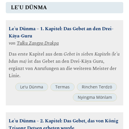
LE'U DÜNMA
Le'u Dünma – 1. Kapitel: Das Gebet an den Drei-
Kāya-Guru
von
Tulku Zangpo Drakpa
Das erste Kapitel aus dem
Gebet in sieben Kapiteln (le'u
bdun ma)
ist das Gebet an den Drei-Kāya Guru,
ergänzt von Anrufungen an die weiteren Meister der
Linie.
Le'u Dünma
Termas
Rinchen Terdzö
Nyingma Mönlam
Le'u Dünma – 2. Kapitel: Das Gebet, das von König
Trisong Detsen erbeten wurde