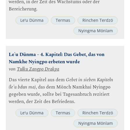
werden, in der Zeit des Wachstums oder der
Bereicherung.
Le'u Dünma
Termas
Rinchen Terdzö
Nyingma Mönlam
Le'u Dünma – 4. Kapitel: Das Gebet, das von
Namkhe Nyingpo erbeten wurde
von
Tulku Zangpo Drakpa
Das vierte Kapitel aus dem
Gebet in sieben Kapiteln
(le'u bdun ma)
, das dem Mönch Namkhai Nyingpo
gegeben wurde, sollte bei Tagesanbruch rezitiert
werden, der Zeit des Befriedens.
Le'u Dünma
Termas
Rinchen Terdzö
Nyingma Mönlam