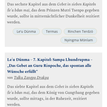
Das sechste Kapitel aus dem
Gebet in sieben Kapiteln
(le'u bdun ma)
, das dem Prinzen Mutri Tsenpo gegeben
wurde, sollte in mitternächtlicher Dunkelheit rezitiert
werden.
Le'u Dünma
Termas
Rinchen Terdzö
Nyingma Mönlam
Le'u Dünma – 7. Kapitel: Sampa Lhundrupma –
„Das Gebet an Guru Rinpoche, das spontan alle
Wünsche erfüllt“
von
Tulku Zangpo Drakpa
Das siebte Kapitel aus dem
Gebet in sieben Kapiteln
(le'u bdun ma)
, das dem König von Gungthang gegeben
wurde, sollte mittags, in der Ruhezeit, rezitiert
werden.