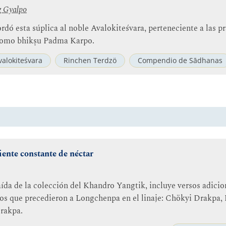
g Gyalpo
dó esta súplica al noble Avalokiteśvara, perteneciente a las p
 como bhikṣu Padma Karpo.
valokiteśvara
Rinchen Terdzö
Compendio de Sādhanas
iente constante de néctar
aída de la colección del Khandro Yangtik, incluye versos adicio
ros que precedieron a Longchenpa en el linaje: Chökyi Drakpa
rakpa.