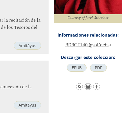
Courtesy of Jurek Schreiner
 la recitación de la
 de los Tesoros del
Informaciones relacionadas:
BDRC T140 (gsol 'debs)
Amitāyus
Descargar este colección:
EPUB
PDF
 concesión de la
Amitāyus