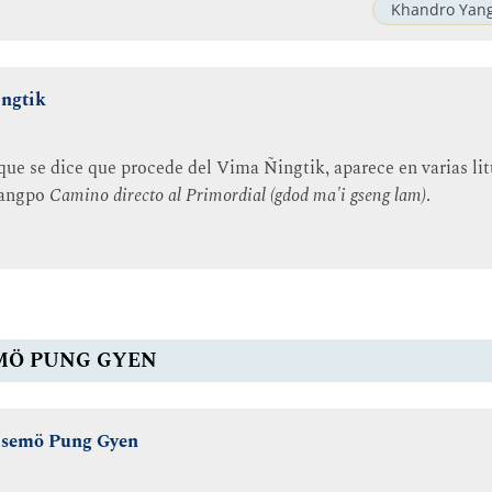
Khandro Yang
ingtik
que se dice que procede del Vima Ñingtik, aparece en varias litu
Wangpo
Camino directo al Primordial (gdod ma'i gseng lam)
.
MÖ PUNG GYEN
 Tsemö Pung Gyen