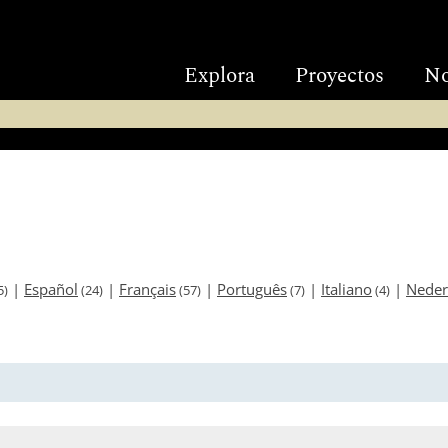
Explora
Proyectos
No
|
Español
|
Français
|
Português
|
Italiano
|
Neder
5)
(24)
(57)
(7)
(4)