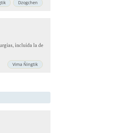
tik
Dzogchen
rgias, incluida la de
Vima Ñingtik