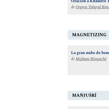
Oración a Khandro 
de
Orgyen Tobgyal Rim
MAGNETIZING
La gran nube de ben
de
Mipham Rimpoché
MAÑJUŚRĪ