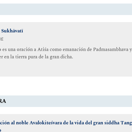
r Sukhāvatī
ye
ro es una oración a Atiśa como emanación de Padmasambhava y
r en la tierra pura de la gran dicha.
RA
ación al noble Avalokiteśvara de la vida del gran siddha Ta
o