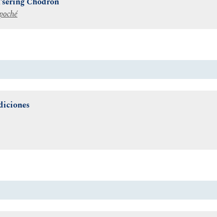
Tsering Chödrön
poché
diciones