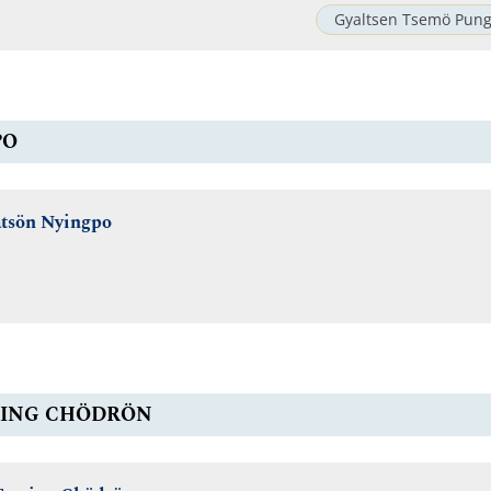
Gyaltsen Tsemö Pun
PO
atsön Nyingpo
ING CHÖDRÖN