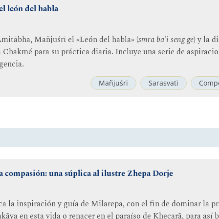
el león del habla
mitābha, Mañjuśrī el «León del habla» (
smra ba'i seng ge
) y la 
hakmé para su práctica diaria. Incluye una serie de aspiracio
igencia.
Mañjuśrī
Sarasvatī
Compe
la compasión: una súplica al ilustre Zhepa Dorje
 la inspiración y guía de Milarepa, con el fin de dominar la prá
āya en esta vida o renacer en el paraíso de Khecarā, para así b