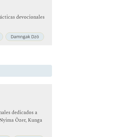
rácticas devocionales
Damngak Dzö
nales dedicados a
, Nyima Özer, Kunga