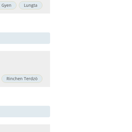
g Gyen
Lungta
Rinchen Terdzö