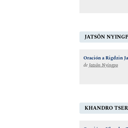
JATSÖN NYING
Oración a Rigdzin J
de
Jatsön Nyingpo
KHANDRO TSER