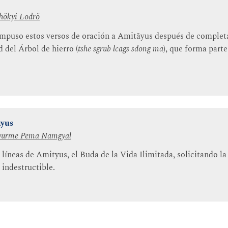
hökyi Lodrö
puso estos versos de oración a Amitāyus después de completar
 del Árbol de hierro (
tshe sgrub lcags sdong ma
), que forma parte
ayus
Gyurme Pema Namgyal
líneas de Amityus, el Buda de la Vida Ilimitada, solicitando la
indestructible.