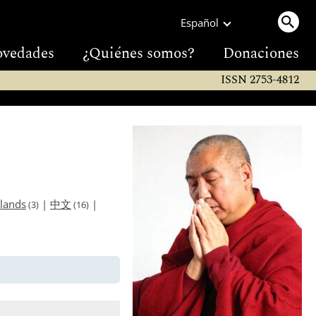
Español
vedades
¿Quiénes somos?
Donaciones
ISSN 2753-4812
lands
|
中文
|
(3)
(16)