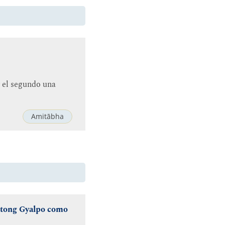
 el segundo una
Amitābha
ngtong Gyalpo como