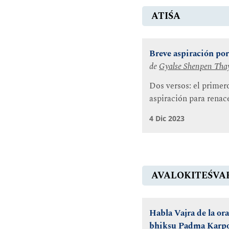
ATIŚA
Breve aspiración po
de
Gyalse Shenpen Tha
Dos versos: el prime
aspiración para renace
4 Dic 2023
AVALOKITEŚVA
Habla Vajra de la or
bhikṣu Padma Karp