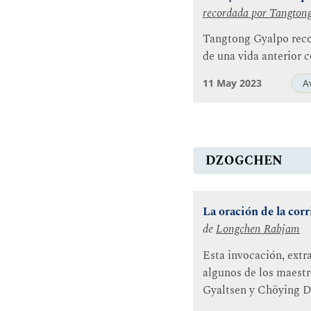
recordada por
Tangton
Tangtong Gyalpo recor
de una vida anterior
11 May 2023
A
DZOGCHEN
La oración de la corr
de
Longchen Rabjam
Esta invocación, extr
algunos de los maest
Gyaltsen y Chöying D