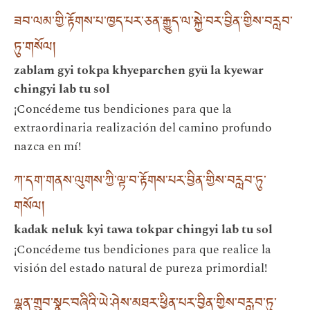
ཟབ་ལམ་གྱི་རྟོགས་པ་ཁྱད་པར་ཅན་རྒྱུད་ལ་སྐྱེ་བར་བྱིན་གྱིས་བརླབ་
ཏུ་གསོལ།
zablam gyi tokpa khyeparchen gyü la kyewar
chingyi lab tu sol
¡Concédeme tus bendiciones para que la
extraordinaria realización del camino profundo
nazca en mí!
ཀ་དག་གནས་ལུགས་ཀྱི་ལྟ་བ་རྟོགས་པར་བྱིན་གྱིས་བརླབ་ཏུ་
གསོལ།
kadak neluk kyi tawa tokpar chingyi lab tu sol
¡Concédeme tus bendiciones para que realice la
visión del estado natural de pureza primordial!
ལྷུན་གྲུབ་སྣང་བཞིའི་ཡེ་ཤེས་མཐར་ཕྱིན་པར་བྱིན་གྱིས་བརླབ་ཏུ་