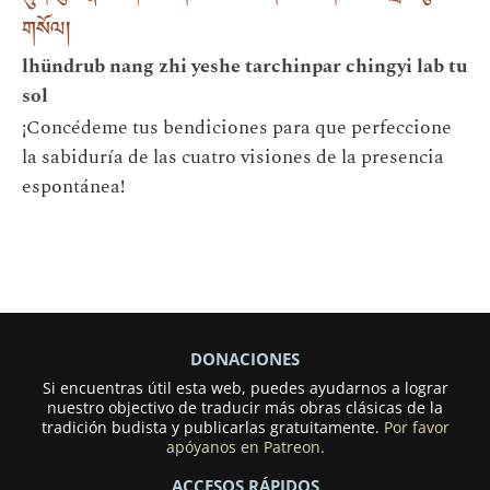
གསོལ།
lhündrub nang zhi yeshe tarchinpar chingyi lab tu
sol
¡Concédeme tus bendiciones para que perfeccione
la sabiduría de las cuatro visiones de la presencia
espontánea!
DONACIONES
Si encuentras útil esta web, puedes ayudarnos a lograr
nuestro objectivo de traducir más obras clásicas de la
tradición budista y publicarlas gratuitamente.
Por favor
apóyanos en Patreon.
ACCESOS RÁPIDOS