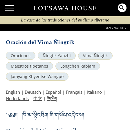
La casa de las traducciones del budismo tibetano
ISSN 2753-4812
Oración del Vima Ñingtik
Oraciones
Ñingtik Yabzhi
Vima Ñingtik
Maestros tibetanos
Longchen Rabjam
Jamyang Khyentse Wangpo
English
|
Deutsch
|
Español
|
Français
|
Italiano
|
བོད་ཡིག
Nederlands
|
中文
|
༄༅། །བི་མ་སྙིང་ཐིག་གི་གསོལ་འདེབས།