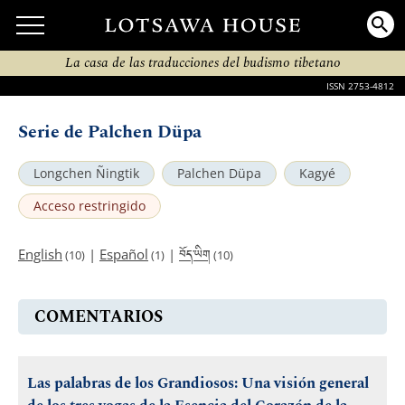
La casa de las traducciones del budismo tibetano
ISSN 2753-4812
Serie de Palchen Düpa
Longchen Ñingtik
Palchen Düpa
Kagyé
Acceso restringido
བོད་ཡིག
English
|
Español
|
(10)
(1)
(10)
COMENTARIOS
Las palabras de los Grandiosos: Una visión general