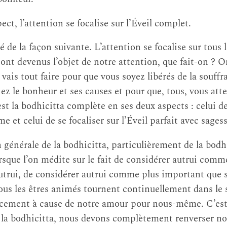
ct, l’attention se focalise sur l’Éveil complet.
é de la façon suivante. L’attention se focalise sur tous l
sont devenus l’objet de notre attention, que fait-on ? 
e vais tout faire pour que vous soyez libérés de la souffr
ez le bonheur et ses causes et pour que, tous, vous atte
’est la bodhicitta complète en ses deux aspects : celui de
me et celui de se focaliser sur l’Éveil parfait avec sagess
n générale de la bodhicitta, particulièrement de la bodhi
orsque l’on médite sur le fait de considérer autrui com
autrui, de considérer autrui comme plus important que
e tous les êtres animés tournent continuellement dans le
ment à cause de notre amour pour nous-même. C’est 
r la bodhicitta, nous devons complètement renverser no