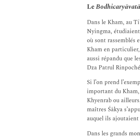
Le
Bodhicaryāvatā
Dans le Kham, au Tib
Nyingma, étudiaient
où sont rassemblés e
Kham en particulier, 
aussi répandu que les
Dza Patrul Rinpoché
Si l’on prend l’exemp
important du Kham, 
Khyenrab ou ailleur
maîtres Śākya s’appu
auquel ils ajoutaien
Dans les grands mona