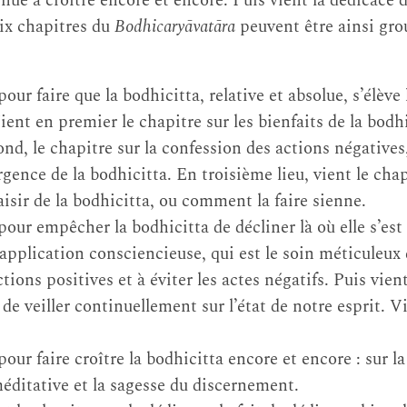
inue à croître encore et encore. Puis vient la dédicace 
ix chapitres du
Bodhicaryāvatāra
peuvent être ainsi gro
our faire que la bodhicitta, relative et absolue, s’élève 
ient en premier le chapitre sur les bienfaits de la bodh
ond, le chapitre sur la confession des actions négatives
rgence de la bodhicitta. En troisième lieu, vient le ch
isir de la bodhicitta, ou comment la faire sienne.
pour empêcher la bodhicitta de décliner là où elle s’est
l’application consciencieuse, qui est le soin méticuleux
ions positives et à éviter les actes négatifs. Puis vient
t de veiller continuellement sur l’état de notre esprit. V
our faire croître la bodhicitta encore et encore : sur la
éditative et la sagesse du discernement.