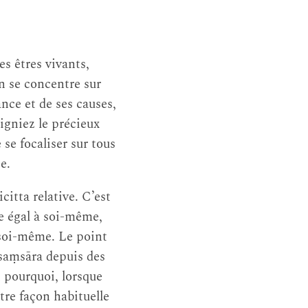
es êtres vivants,
On se concentre sur
ance et de ses causes,
igniez le précieux
 se focaliser sur tous
e.
citta relative. C’est
me égal à soi-même,
 soi-même. Le point
 saṃsāra depuis des
pourquoi, lorsque
tre façon habituelle