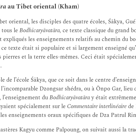
ra
au Tibet oriental (Kham)
et oriental, les disciples des quatre écoles, Śākya, Gu
 tous le
Bodhicaryāvatāra,
ce texte classique du grand b
t expliqués les enseignements relatifs au chemin du bod
ce texte était si populaire et si largement enseigné qu’o
 pierres et la terre elles-mêmes. Ceci était spécialemen
.
le de l’école Śākya, que ce soit dans le centre d’enseig
l’incomparable Dzongsar shédra, ou à Önpo Gar, lieu 
s, l’enseignement du
Bodhicaryāvatāra
y était extrêmeme
yaient spécialement sur le
Commentaire interlinéaire
de 
t les enseignements oraux spécifiques de Dza Patrul Ri
stères Kagyu comme Palpoung, on suivait aussi la trad