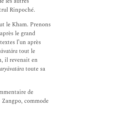
e les autres
trul Rinpoché.
tout le Kham. Prenons
après le grand
textes l’un après
āvatāra
tout le
, il revenait en
aryāvatāra
toute sa
ommentaire de
kmé Zangpo, commode