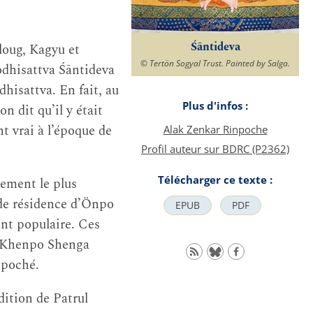
Śāntideva
éloug, Kagyu et
© Tertön Sogyal Trust. Painted by Salga.
odhisattva Śāntideva
hisattva. En fait, au
Plus d'infos :
n dit qu’il y était
t vrai à l’époque de
Alak Zenkar Rinpoche
Profil auteur sur BDRC (P2362)
Télécharger ce texte :
nement le plus
de résidence d’Önpo
EPUB
PDF
nt populaire. Ces
Khenpo Shenga
npoché.
ition de Patrul