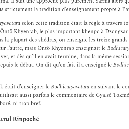
a. Il suit une approche plus purement Sarma alors qu
us strictement la tradition d’enseignement propre à Pa
ryāvatāra
selon cette tradition était la règle à travers 
d’Öntö Khyenrab, le plus important khenpo à Dzongsar 
la plupart des shédras, on enseigne les treize grands 
 sur l’autre, mais Öntö Khyenrab enseignait le
Bodhicary
er, et dès qu’il en avait terminé, dans la même session
depuis le début. On dit qu’en fait il a enseigné le
Bodhic
k était d’enseigner le
Bodhicaryāvatāra
en suivant le c
tilisait aussi parfois le commentaire de Gyalsé To
boré, ni trop bref.
atrul Rinpoché