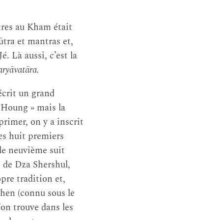
tres au Kham était
ūtra et mantras et,
Jé. Là aussi, c’est la
ryāvatāra.
crit un grand
 Houng » mais la
primer, on y a inscrit
es huit premiers
le neuvième suit
 de Dza Shershul,
pre tradition et,
hen (connu sous le
’on trouve dans les