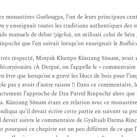
es monastères Guélougpa, l’un de leurs principaux cen
 y enseignait toutes les traditions authentiques des s
nds manuels de débat (
yigcha
), on utilisait celui de Séra 
Rinpoché que l’on suivait lorsqu’on enseignait le
Bodhica
 très respecté, Minyak Khenpo Künzang Sönam, avait é
hicaryāvatāra.
(À Dergué, on l’appelle le « commentaire
n être que lorsqu’on a gravé les blocs de bois pour l’im
le pas y avoir d’autre raison !) Dans ce commentaire, l
actement l’approche de Dza Patrul Rinpoché alors que 
a. Künzang Sönam étant en relation avec ce monastère
ndiqua qu’il devait écrire cette partie en suivant sa pro
l devait suivre le commentaire de Gyaltsab Darma Rinc
est pourquoi ce chapitre est un peu différent de ce que l