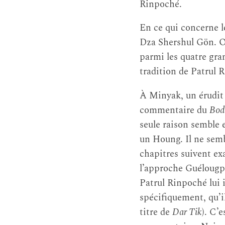
Rinpoché.
En ce qui concerne l
Dza Shershul Gön. On
parmi les quatre gra
tradition de Patrul 
À Minyak, un érudit
commentaire du
Bod
seule raison semble e
un Houng. Il ne semb
chapitres suivent ex
l’approche Guélougp
Patrul Rinpoché lui i
spécifiquement, qu’i
titre de
Dar Tik
). C’