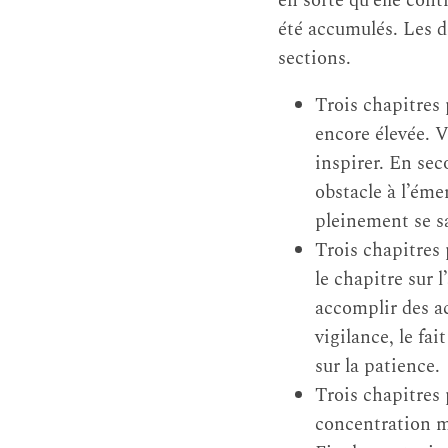
en sorte qu’elle cont
été accumulés. Les d
sections.
Trois chapitres p
encore élevée. V
inspirer. En sec
obstacle à l’éme
pleinement se sa
Trois chapitres 
le chapitre sur 
accomplir des act
vigilance, le fai
sur la patience.
Trois chapitres p
concentration m