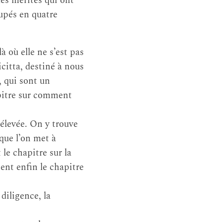
des mérites qui ont
upés en quatre
là où elle ne s’est pas
icitta, destiné à nous
, qui sont un
apitre sur comment
 élevée. On y trouve
 que l’on met à
 le chapitre sur la
ient enfin le chapitre
 diligence, la