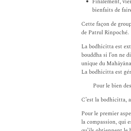
Finalement, vien
bienfaits de fair
Cette façon de group
de Patrul Rinpoché.
La bodhicitta est ex
bouddha si l’on ne d
unique du Mahāyāna es
La bodhicitta est gé
Pour le bien des
C’est la bodhicitta, 
Pour le premier aspect
la compassion, qui est
qu’ils obtiennent le