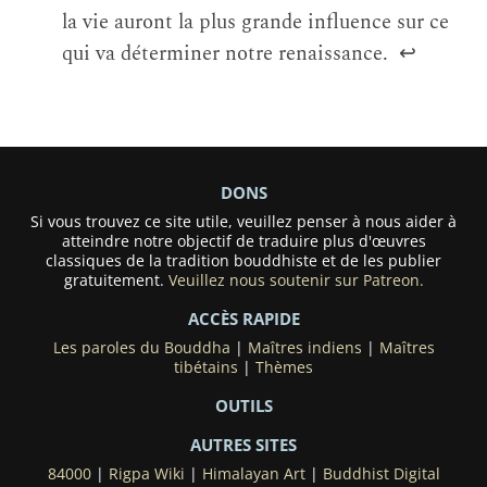
la vie auront la plus grande influence sur ce
qui va déterminer notre renaissance.
↩
DONS
Si vous trouvez ce site utile, veuillez penser à nous aider à
atteindre notre objectif de traduire plus d'œuvres
classiques de la tradition bouddhiste et de les publier
gratuitement.
Veuillez nous soutenir sur Patreon.
ACCÈS RAPIDE
Les paroles du Bouddha
|
Maîtres indiens
|
Maîtres
tibétains
|
Thèmes
OUTILS
AUTRES SITES
84000
|
Rigpa Wiki
|
Himalayan Art
|
Buddhist Digital