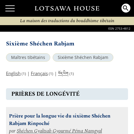
La maison des traductions du bouddhisme tibétain
ISSN 2753-4812
Sixième Shéchen Rabjam
Maîtres tibétains
Sixième Shéchen Rabjam
བོད་ཡིག
English
|
Français
|
(1)
(1)
(1)
PRIÈRES DE LONGÉVITÉ
Prière pour la longue vie du sixième Shéchen
Rabjam Rinpoché
par
Shéchen Gyaltsab Gyourmé Péma Namgyal