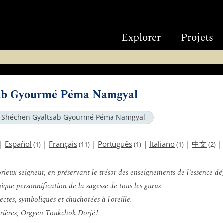
Explorer
Projets
ab Gyourmé Péma Namgyal
Shéchen Gyaltsab Gyourmé Péma Namgyal
|
Español
|
Français
|
Português
|
Italiano
|
中文
(1)
(11)
(1)
(1)
(2)
rieux seigneur, en préservant le trésor des enseignements de l’essence défi
ique personnification de la sagesse de tous les gurus
ectes, symboliques et chuchotées à l’oreille.
prières, Orgyen Toukchok Dorjé !