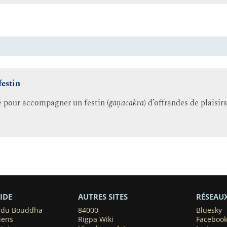
festin
e pour accompagner un festin (
gaṇacakra
) d’offrandes de plaisir
IDE
AUTRES SITES
RÉSEAU
s du Bouddha
84000
Bluesky
iens
Rigpa Wiki
Faceboo