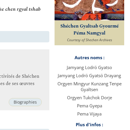
he chen rgyal tshab
Shéchen Gyaltsab Gyourmé
Péma Namgyal
Courtesy of Shechen Archives
Autres noms :
Jamyang Lodrö Gyatso
Jamyang Lodrö Gyatsö Drayang
ctivités de Shéchen
es de ses œuvres
Orgyen Mingyur Kunzang Tenpe
Gyaltsen
Orgyen Tukchok Dorje
Biographies
Pema Gyepa
Pema Vijaya
Plus d'infos :