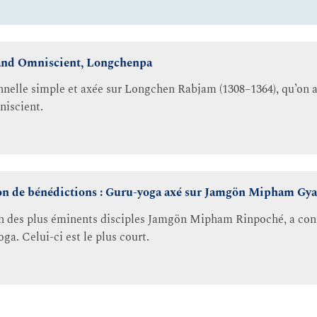
and Omniscient, Longchenpa
nelle simple et axée sur Longchen Rabjam (1308–1364), qu’on 
iscient.
n de bénédictions : Guru-yoga axé sur Jamgön Mipham Gya
un des plus éminents disciples Jamgön Mipham Rinpoché, a cons
ga. Celui-ci est le plus court.