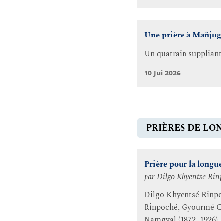
Une prière à Mañju
Un quatrain suppliant
10 Jui 2026
PRIÈRES DE LO
Prière pour la long
par
Dilgo Khyentse Rin
Dilgo Khyentsé Rinpo
Rinpoché, Gyourmé Ch
Namgyal (1872–1926).