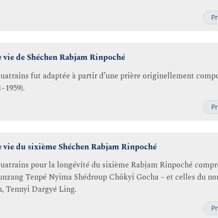
Pr
ue vie de Shéchen Rabjam Rinpoché
quatrains fut adaptée à partir d’une prière originellement comp
–1959).
Pr
ue vie du sixième Shéchen Rabjam Rinpoché
 quatrains pour la longévité du sixième Rabjam Rinpoché compre
unzang Tenpé Nyima Shédroup Chökyi Gocha – et celles du no
, Tennyi Dargyé Ling.
Pr