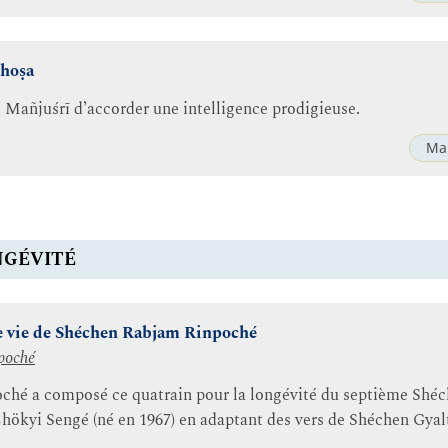
ghoṣa
 Mañjuśrī d’accorder une intelligence prodigieuse.
Ma
NGÉVITÉ
ue vie de Shéchen Rabjam Rinpoché
poché
ché a composé ce quatrain pour la longévité du septième Shé
ökyi Sengé (né en 1967) en adaptant des vers de Shéchen Gya