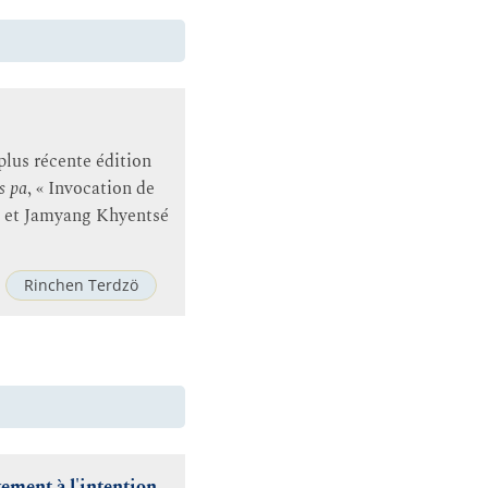
 plus récente édition
s pa
, « Invocation de
mé et Jamyang Khyentsé
Rinchen Terdzö
vement à l'intention