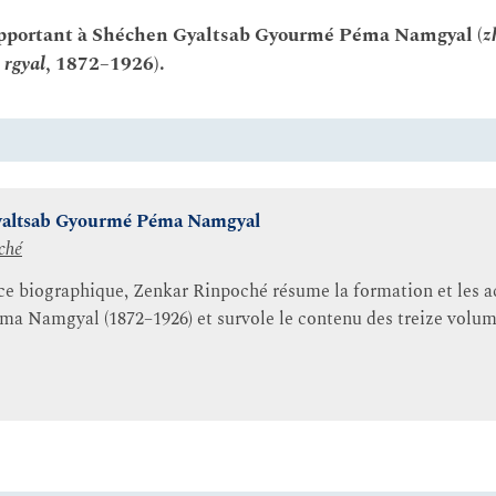
rapportant à Shéchen Gyaltsab Gyourmé Péma Namgyal (
z
 rgyal
, 1872–1926).
Gyaltsab Gyourmé Péma Namgyal
ché
ce biographique, Zenkar Rinpoché résume la formation et les a
a Namgyal (1872–1926) et survole le contenu des treize volum