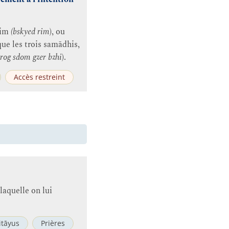
rim
(bskyed rim
), ou
que les trois samādhis,
srog sdom gzer bzhi
).
Accès restreint
laquelle on lui
tāyus
Prières