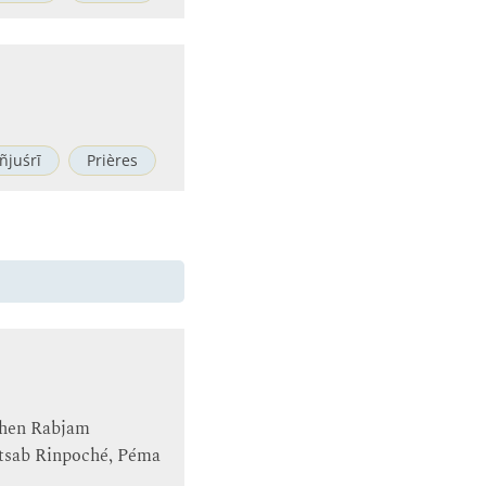
ñjuśrī
Prières
chen Rabjam
ltsab Rinpoché, Péma