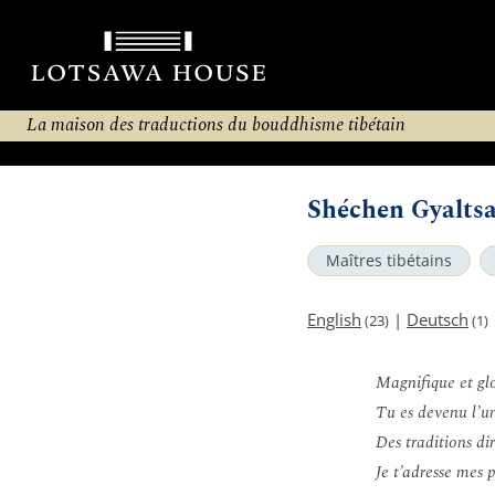
La maison des traductions du bouddhisme tibétain
Shéchen Gyalts
Maîtres tibétains
English
|
Deutsch
(23)
(1)
Magnifique et glo
Tu es devenu l’un
Des traditions dir
Je t’adresse mes 