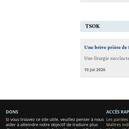
TSOK
Une brève prière de 
Une liturgie succinct
10 Jui 2026
DONS
ACCÈS RAP
Si vous trouvez ce site utile, veuillez penser à nous
Les parole
aider à atteindre notre objectif de traduire plus
Maîtres ind