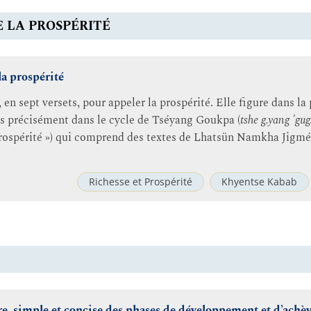
 LA PROSPÉRITÉ
la prospérité
en sept versets, pour appeler la prospérité. Elle figure dans la
us précisément dans le cycle de Tséyang Goukpa (
tshe g.yang 'gug
 prospérité ») qui comprend des textes de Lhatsün Namkha Jig
Richesse et Prospérité
Khyentse Kabab
re, simple et concise des phases de développement et d’achè