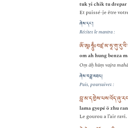
tuk yi chik tu drepar 
Et puissé-je être votr
ཞེས་དང་།
Récitez le mantra :
ཨོཾ་ཨཱཿཧཱུྃཿབཛྲ་མ་ཧཱ་གུ་རུ་བི
om ah hung benza ma
Oṃ āḥ hūṃ vajra mahā 
ཞེས་བཟླ་མཐར།
Puis, poursuivez :
བླ་མ་དགྱེས་པས་འོད་ཞུ་ར
lama gyepé ö zhu ran
Le gourou a l’air ravi.