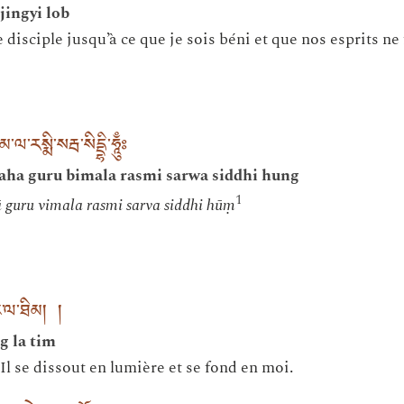
jingyi lob
e disciple jusqu’à ce que je sois béni et que nos esprits ne
་མ་ལ་རསྨི་སརྦ་སིདྡྷི་ཧཱུྃཿ
ha guru bimala rasmi sarwa siddhi hung
1
guru vimala rasmi sarva siddhi hūṃ
ང་ལ་ཐིམ། །
g la tim
 Il se dissout en lumière et se fond en moi.