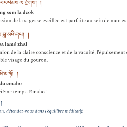
དབང་སེམས་ལ་རྫོགས། །
ang sem la dzok
ession de la sagesse éveillée est parfaite au sein de mon es
པ་བླ་མའི་ཞལ། །
pa lamé zhal
union de la claire conscience et de la vacuité, l’épuisement 
ble visage du gourou,
ཨེ་མ་ཧོ། །
 du emaho
trième temps. Emaho !
།
on, détendez-vous dans l’équilibre méditatif.