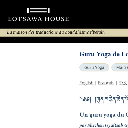
La maison des traductions du bouddhisme tibétain
Guru Yoga de L
Guru Yoga
Maître
English
|
Français
|
中文
༄༅། །ཀུན་མཁྱེན་ཆེན་པོ
Un guru yoga du 
par Shechen Gyaltsab