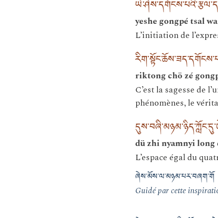
ཡེ་ཤེས་དགོངས་པའི་རྩལ་
yeshe gongpé tsal w
L’initiation de l’expr
རིག་སྟོང་ཆོས་ཟད་དགོངས་
riktong chö zé gong
C’est la sagesse de l’
phénomènes, le vérita
དུས་བཞི་མཉམ་ཉིད་ཀློང་དུ་
dü zhi nyamnyi long
L’espace égal du qua
ཞེས་མོས་ལ་མཉམ་པར་བཞག་གོ 
Guidé par cette inspirati