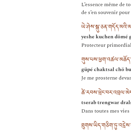
L’essence même de tous
de s’en souvenir pour
ཡེ་ཤེས་སྐུ་ཅན་གདོད་མའི་
yeshe kuchen dömé 
Protecteur primordial
གུས་པས་ཕྱག་འཚལ་མཆོད
güpé chaktsal chö bu
Je me prosterne devan
ཚེ་རབས་ཕྲེང་བར་འབྲལ་མེ
tserab trengwar dral
Dans toutes mes vies 
ཐུགས་ཡིད་གཅིག་ཏུ་འདྲེས་