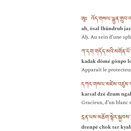
ཨཱཿ འོད་གསལ་ལྷུན་གྲུབ་འཇ
ah, ösal lhündrub jaz
Āḥ. Au sein d’une sph
ཀ་དག་གདོད་མའི་མགོན་པོ་ཀ
kadak dömé gönpo l
Apparaît le protecte
དཀར་གསལ་མཛེས་འཛུམ་ངལ
karsal dzé dzum nga
Gracieux, d’un blanc r
དྲན་པས་མཆོག་སྟེར་སྐྱབས
drenpé chok ter kya