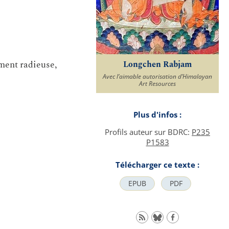
ment radieuse,
Longchen Rabjam
Avec l’aimable autorisation d’Himalayan
Art Resources
Plus d'infos :
Profils auteur sur BDRC:
P235
P1583
Télécharger ce texte :
EPUB
PDF