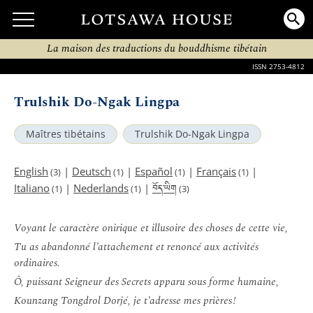
La maison des traductions du bouddhisme tibétain
ISSN 2753-4812
Trulshik Do-Ngak Lingpa
Maîtres tibétains
Trulshik Do-Ngak Lingpa
English
|
Deutsch
|
Español
|
Français
|
(3)
(1)
(1)
(1)
བོད་ཡིག
Italiano
|
Nederlands
|
(1)
(1)
(3)
Voyant le caractère onirique et illusoire des choses de cette vie,
Tu as abandonné l’attachement et renoncé aux activités
ordinaires.
Ô, puissant Seigneur des Secrets apparu sous forme humaine,
Kounzang Tongdrol Dorjé, je t’adresse mes prières !