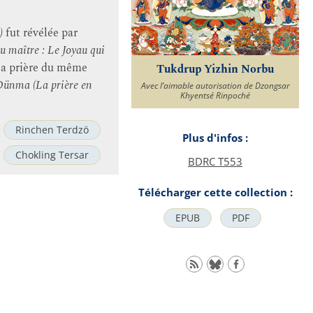
)
fut révélée par
u maître : Le Joyau qui
la prière du même
Tukdrup Yizhin Norbu
Dünma (La prière en
Avec l’aimable autorisation de Dzongsar
Khyentsé Rinpoché
Rinchen Terdzö
Plus d'infos :
Chokling Tersar
BDRC T553
Télécharger cette collection :
EPUB
PDF