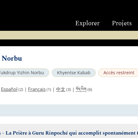
Explorer
Projets
 Norbu
Tukdrup Yizhin Norbu
Khyentse Kabab
Accès restreint
བོད་ཡིག
|
Español
|
Français
|
中文
|
(2)
(1)
(3)
(6)
 La Prière à Guru Rinpoché qui accomplit spontanément to