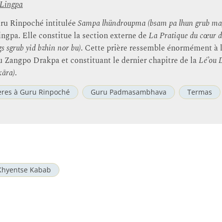
 Lingpa
uru Rinpoché intitulée
Sampa lhündroupma (bsam pa lhun grub ma
gpa. Elle constitue la section externe de
La Pratique du cœur d
gs sgrub yid bzhin nor bu)
. Cette prière ressemble énormément à 
 Zangpo Drakpa et constituant le dernier chapitre de la
Lé’ou 
kāra)
.
ères à Guru Rinpoché
Guru Padmasambhava
Termas
Khyentse Kabab