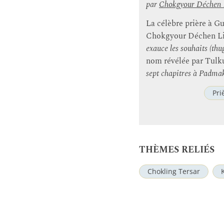
par
Chokgyour Déchen
La célèbre prière à G
Chokgyour Déchen Lin
exauce les souhaits (thu
nom révélée par Tulku
sept chapitres à Padma
Pri
THÈMES RELIÉS
Chokling Tersar