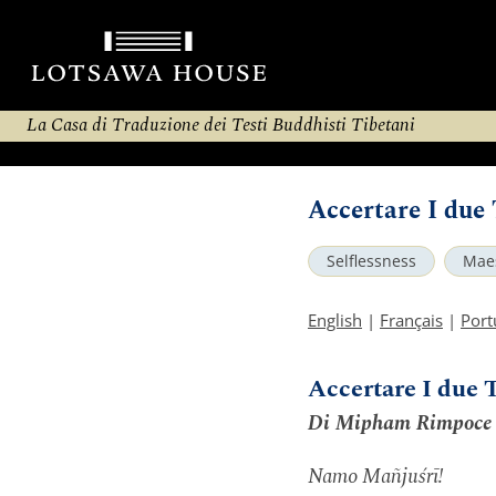
La Casa di Traduzione dei Testi Buddhisti Tibetani
Accertare I due 
Selflessness
Maes
English
|
Français
|
Port
Accertare I due T
Di Mipham Rimpoce
Namo Mañjuśrī!