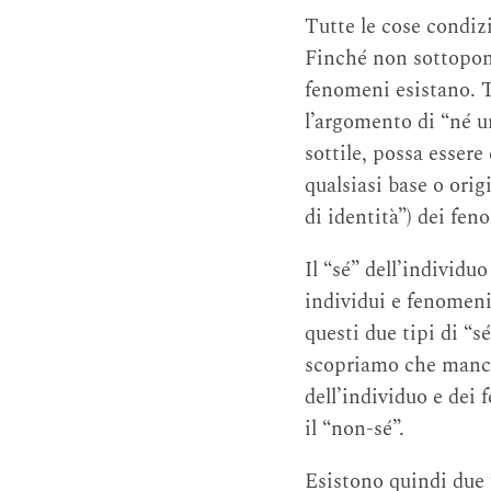
Tutte le cose condizi
Finché non sottopon
fenomeni esistano. T
l’argomento di “né u
sottile, possa esser
qualsiasi base o orig
di identità”) dei fen
Il “sé” dell’individu
individui e fenomen
questi due tipi di “s
scopriamo che mancan
dell’individuo e dei 
il “non-sé”.
Esistono quindi due 