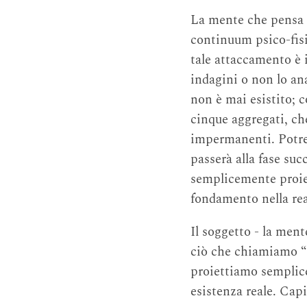
La mente che pensa “
continuum psico-fisic
tale attaccamento è i
indagini o non lo an
non è mai esistito; 
cinque aggregati, che
impermanenti. Potrem
passerà alla fase suc
semplicemente proiez
fondamento nella rea
Il soggetto - la ment
ciò che chiamiamo “s
proiettiamo semplice
esistenza reale. Capi