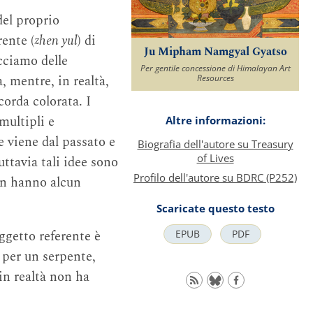
del proprio
rente (
zhen yul
) di
Ju Mipham Namgyal Gyatso
acciamo delle
Per gentile concessione di Himalayan Art
, mentre, in realtà,
Resources
orda colorata. I
 multipli e
Altre informazioni:
 viene dal passato e
Biografia dell'autore su Treasury
of Lives
uttavia tali idee sono
Profilo dell'autore su BDRC (P252)
non hanno alcun
Scaricate questo testo
oggetto referente è
EPUB
PDF
 per un serpente,
in realtà non ha