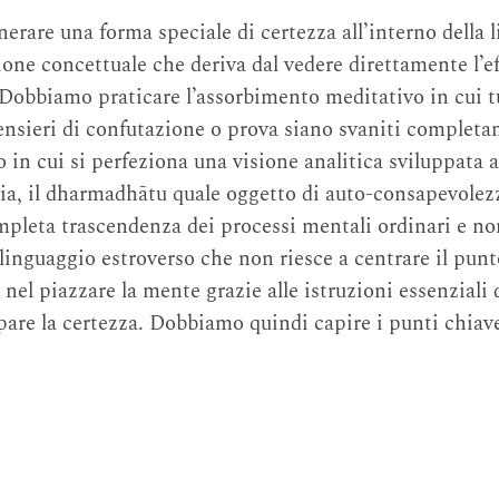
rare una forma speciale di certezza all’interno della l
ione concettuale che deriva dal vedere direttamente l’ef
 Dobbiamo praticare l’assorbimento meditativo in cui tut
 pensieri di confutazione o prova siano svaniti completa
 in cui si perfeziona una visione analitica sviluppata a
avia, il dharmadhātu quale oggetto di auto-consapevolez
ompleta trascendenza dei processi mentali ordinari e no
 linguaggio estroverso che non riesce a centrare il punto
 nel piazzare la mente grazie alle istruzioni essenziali 
ppare la certezza. Dobbiamo quindi capire i punti chiav