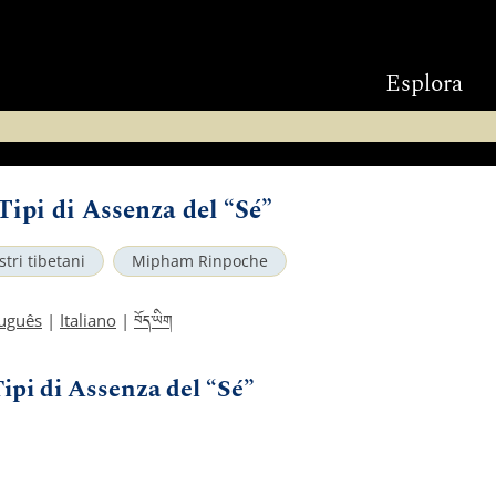
Esplora
Tipi di Assenza del “Sé”
tri tibetani
Mipham Rinpoche
བོད་ཡིག
uguês
|
Italiano
|
ipi di Assenza del “Sé”