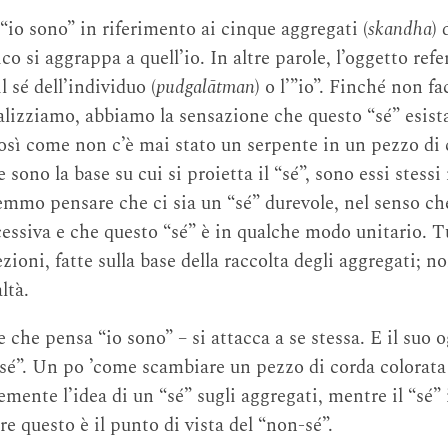
io sono” in riferimento ai cinque aggregati (
skandha
) 
o si aggrappa a quell’io. In altre parole, l’oggetto refe
l sé dell’individuo (
pudgalātman
) o l’”io”. Finché non f
alizziamo, abbiamo la sensazione che questo “sé” esista
così come non c’è mai stato un serpente in un pezzo di c
 sono la base su cui si proietta il “sé”, sono essi stessi
mo pensare che ci sia un “sé” durevole, nel senso che
cessiva e che questo “sé” è in qualche modo unitario. T
ioni, fatte sulla base della raccolta degli aggregati; 
ltà.
e che pensa “io sono” – si attacca a se stessa. E il suo 
é”. Un po ’come scambiare un pezzo di corda colorata
mente l’idea di un “sé” sugli aggregati, mentre il “sé” 
re questo è il punto di vista del “non-sé”.