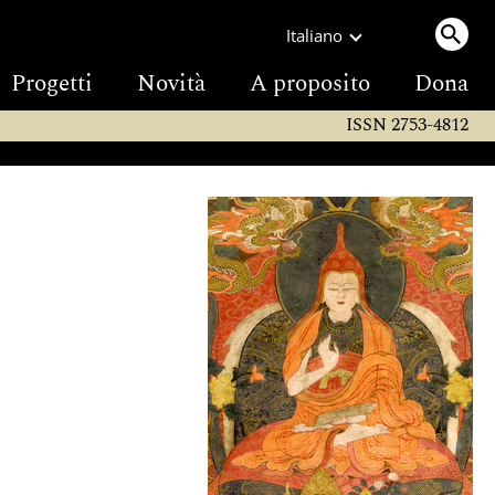
Italiano
Progetti
Novità
A proposito
Dona
ISSN 2753-4812