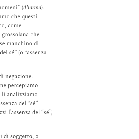
enomeni” (
dharma
).
amo che questi
ico, come
a grossolana che
cose manchino di
del sé” (o “assenza
 di negazione:
bene percepiamo
o li analizziamo
ssenza del “sé”
zi l’assenza del “sé”,
 di soggetto, o