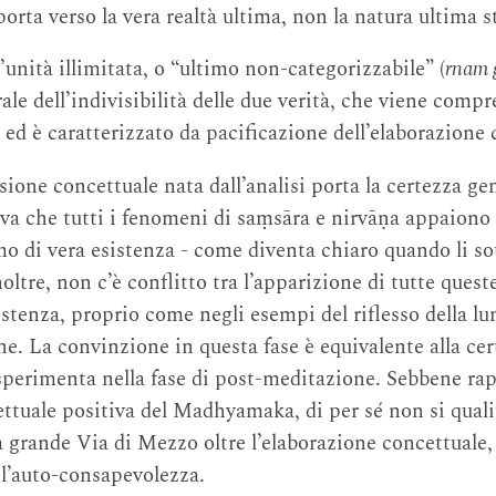
rta verso la vera realtà ultima, non la natura ultima s
unità illimitata, o “ultimo non-categorizzabile” (
rnam 
urale dell’indivisibilità delle due verità, che viene compr
ed è caratterizzato da pacificazione dell’elaborazione 
ione concettuale nata dall’analisi porta la certezza ge
va che tutti i fenomeni di saṃsāra e nirvāṇa appaiono
o di vera esistenza - come diventa chiaro quando li s
oltre, non c’è conflitto tra l’apparizione di tutte queste
stenza, proprio come negli esempi del riflesso della lun
ne. La convinzione in questa fase è equivalente alla ce
si sperimenta nella fase di post-meditazione. Sebbene ra
ttuale positiva del Madhyamaka, di per sé non si quali
 grande Via di Mezzo oltre l’elaborazione concettuale,
l’auto-consapevolezza.