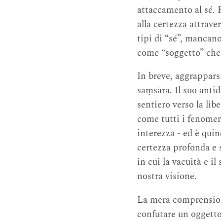
attaccamento al sé. 
alla certezza attrave
tipi di “sé”, mancan
come “soggetto” che p
In breve, aggrapparsi 
saṃsāra. Il suo antid
sentiero verso la lib
come tutti i fenomen
interezza - ed è qui
certezza profonda e 
in cui la vacuità e i
nostra visione.
La mera comprension
confutare un oggetto 