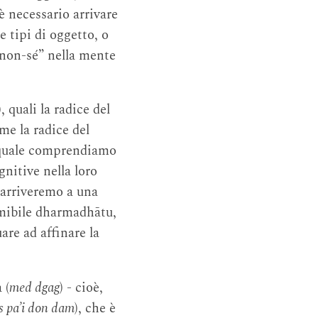
è necessario arrivare
e tipi di oggetto, o
 “non-sé” nella mente
, quali la radice del
me la radice del
la quale comprendiamo
nitive nella loro
 arriveremo a una
imibile dharmadhātu,
are ad affinare la
 (
med dgag
) - cioè,
s pa’i don dam
), che è