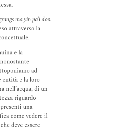
tessa.
grangs ma yin pa’i don
eso attraverso la
concettuale.
nuina e la
 nonostante
ottoponiamo ad
 entità e la loro
a nell’acqua, di un
rtezza riguardo
ppresenti una
fica come vedere il
 che deve essere