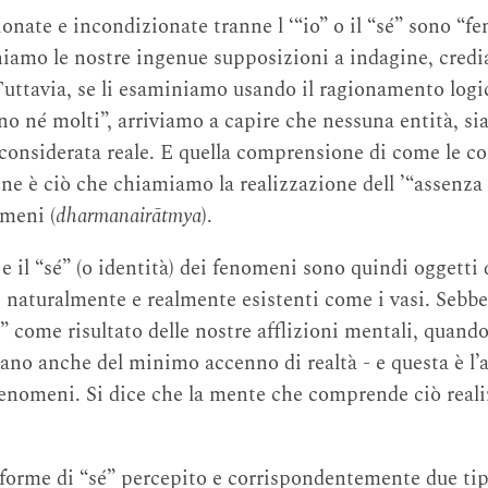
onate e incondizionate tranne l ‘“io” o il “sé” sono “f
iamo le nostre ingenue supposizioni a indagine, credi
uttavia, se li esaminiamo usando il ragionamento log
no né molti”, arriviamo a capire che nessuna entità, si
e considerata reale. E quella comprensione di come le 
ine è ciò che chiamiamo la realizzazione dell ’“assenza 
omeni (
dharmanairātmya
).
o e il “sé” (o identità) dei fenomeni sono quindi oggetti
i naturalmente e realmente esistenti come i vasi. Seb
é” come risultato delle nostre afflizioni mentali, quand
o anche del minimo accenno di realtà - e questa è l’a
fenomeni. Si dice che la mente che comprende ciò realiz
forme di “sé” percepito e corrispondentemente due tipi