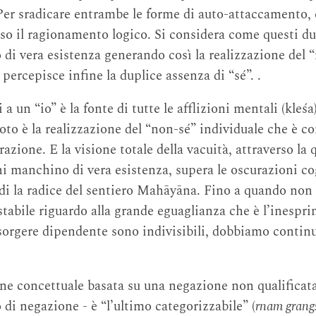
Per sradicare entrambe le forme di auto-attaccamento, 
rso il ragionamento logico. Si considera come questi du
o di vera esistenza generando così la realizzazione del
ercepisce infine la duplice assenza di “sé”. .
a un “io” è la fonte di tutte le afflizioni mentali (kleśa)
oto è la realizzazione del “non-sé” individuale che è co
erazione. E la visione totale della vacuità, attraverso 
i manchino di vera esistenza, supera le oscurazioni cog
ndi la radice del sentiero Mahāyāna. Fino a quando non
stabile riguardo alla grande eguaglianza che è l’inespr
l sorgere dipendente sono indivisibili, dobbiamo continu
e concettuale basata su una negazione non qualificata
di negazione - è “l’ultimo categorizzabile” (
rnam grang