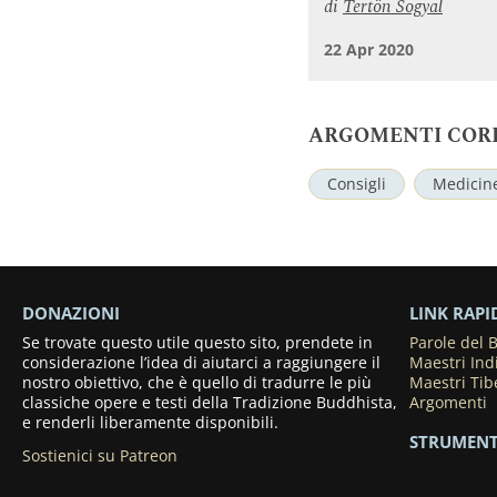
di
Tertön Sogyal
22 Apr 2020
ARGOMENTI COR
Consigli
Medicin
DONAZIONI
LINK RAPI
Se trovate questo utile questo sito, prendete in
Parole del
considerazione l’idea di aiutarci a raggiungere il
Maestri Ind
nostro obiettivo, che è quello di tradurre le più
Maestri Tib
classiche opere e testi della Tradizione Buddhista,
Argomenti
e renderli liberamente disponibili.
STRUMENT
Sostienici su Patreon