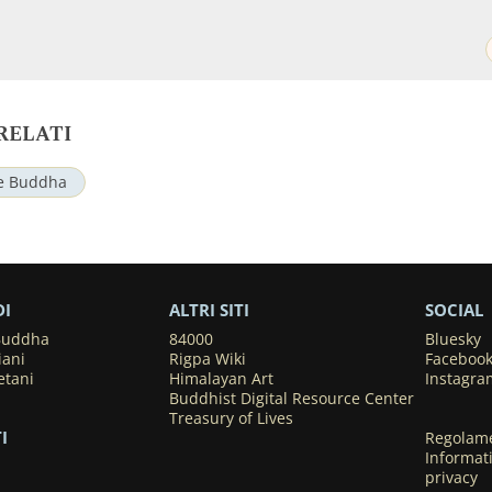
RELATI
e Buddha
DI
ALTRI SITI
SOCIAL
 Buddha
84000
Bluesky
iani
Rigpa Wiki
Faceboo
etani
Himalayan Art
Instagra
Buddhist Digital Resource Center
Treasury of Lives
I
Regolame
Informati
privacy