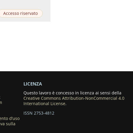
Accesso riservato
LICENZA
Questo lavoro è concesso in licenza ai sensi della
k
Creative Commons Attribution-NonCommercial 4.0
m
International License
.
ISSN 2753-4812
nto d’uso
va sulla