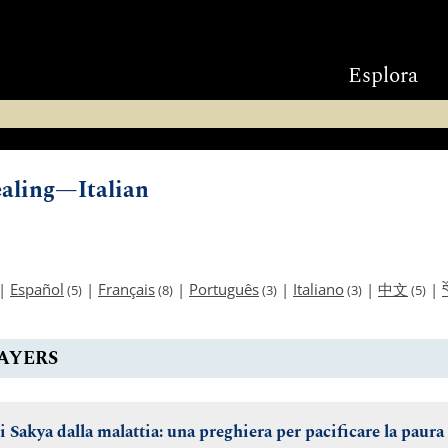
Esplora
ealing—Italian
བ
|
Español
|
Français
|
Português
|
Italiano
|
中文
|
(5)
(8)
(3)
(3)
(5)
AYERS
 i Sakya dalla malattia: una preghiera per pacificare la paura