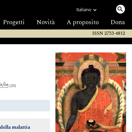
Italiano
Progetti
Novità
A proposito
Dona
ISSN 2753-4812
ོད་ཡིག
(20)
 della malattia