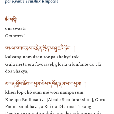
por Kyabjé Trulshik Rinpoche
ཨོཾ་སྭསྟི།
om swasti
Om svasti!
བསྐལ་བཟང་རྣམ་འདྲེན་སྟོན་པ་ཤཱཀྱའི་ཏོག །
kalzang nam dren tönpa shakyé tok
Guia nesta era favorável, gloria triunfante do clã
dos Shakya,
མཁན་སློབ་ཆོས་གསུམ་མེས་དབོན་རྣམ་པ་གསུམ། །
khen lop chö sum mé wön nampa sum
Khenpo Bodhisattva [Abade Shantarakshita], Guru
Padmasambhava, o Rei do Dharma Trisong
Deutsen e os outros dois grandes reis ancestrais,