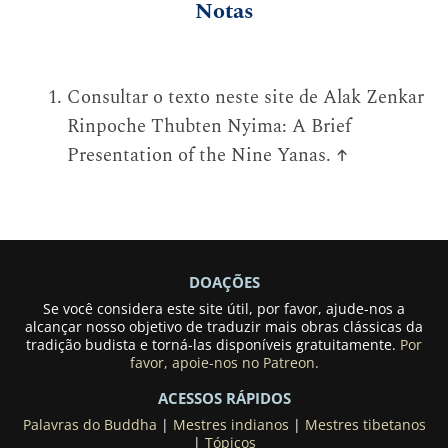
Notas
Consultar o texto neste site de Alak Zenkar
Rinpoche Thubten Nyima: A Brief
Presentation of the Nine Yanas.
↑
DOAÇÕES
Se você considera este site útil, por favor, ajude-nos a
alcançar nosso objetivo de traduzir mais obras clássicas da
tradição budista e torná-las disponíveis gratuitamente.
Por
favor, apoie-nos no Patreon.
ACESSOS RÁPIDOS
Palavras do Buddha
|
Mestres indianos
|
Mestres tibetanos
|
Tópicos