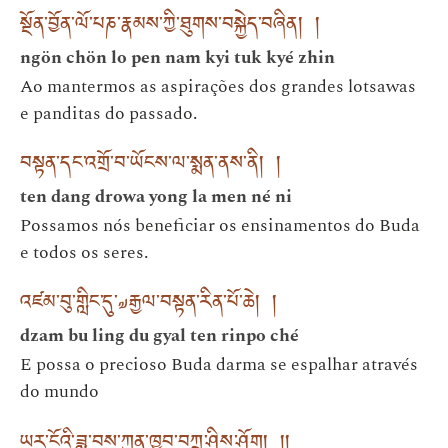
སྔོན་བྱོན་ལོ་པཎ་རྣམས་ཀྱི་ཐུགས་བསྐྱེད་བཞིན། །
ngön chön lo pen nam kyi tuk kyé zhin
Ao mantermos as aspirações dos grandes lotsawas
e panditas do passado.
བསྟན་དང་འགྲོ་བ་ཡོངས་ལ་སྨན་ནས་ནི། །
ten dang drowa yong la men né ni
Possamos nós beneficiar os ensinamentos do Buda
e todos os seres.
འཛམ་བུ་གླིང་དུ་༧རྒྱལ་བསྟན་རིན་པོ་ཆེ། །
dzam bu ling du gyal ten rinpo ché
E possa o precioso Buda darma se espalhar através
do mundo
ཡར་ངོའི་ཟླ་བས་ཀུན་ཁྱབ་བཀྲ་ཤིས་ཤོག། །།