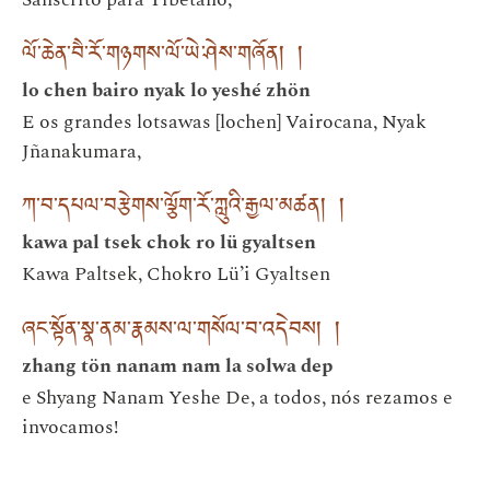
ལོ་ཆེན་བཻ་རོ་གཉགས་ལོ་ཡེ་ཤེས་གཞོན། །
lo chen bairo nyak lo yeshé zhön
E os grandes lotsawas [lochen] Vairocana, Nyak
Jñanakumara,
ཀ་བ་དཔལ་བརྩེགས་ལྕོག་རོ་ཀླུའི་རྒྱལ་མཚན། །
kawa pal tsek chok ro lü gyaltsen
Kawa Paltsek, Chokro Lü’i Gyaltsen
ཞང་སྟོན་སྣ་ནམ་རྣམས་ལ་གསོལ་བ་འདེབས། །
zhang tön nanam nam la solwa dep
e Shyang Nanam Yeshe De, a todos, nós rezamos e
invocamos!