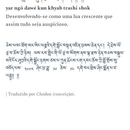
yar ngö dawé kun khyab trashi shok
Desenvolvendo-se como uma lua crescente que
assim tudo seja auspicioso.
ཅེས་པའང་ཐོག་མར་ཨིང་ལཎྜའི་དགེ་སློང་བསྟན་འཛིན་བྱམས་ཆེན་དང༌། དེ་རྗེས་ལོ་
ཙཱ་བ་ཆོས་ཀྱི་ཉི་མ། ལས་རབ་གླིང་གི་ལོ་ཙཱ་བ་སོགས་ནས་ལྷ་རྫས་རྟེན་བཅས་བསྐུལ་
བའི་ངོར་ཤཱཀྱའི་དགེ་སྦྱོང་རྟགས་ཙམ་པ་ཀུན་རྨོངས་ངག་དབང་ཆོས་ཀྱི་བློ་གྲོས་སུ་
འབོད་པས་ ༢༠༠༥ ཤིང་བྱ་ཟླ་ ༡༠ ཚེས་ ༡༦ དགེ་བར་བྲིས་ཤིང་སྨོན་པ་ཛ་
ཡནྟུ།། །།
| Traduzido por Chodon (conceição).