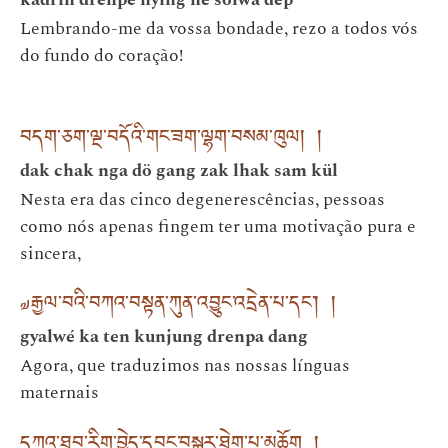
Lembrando-me da vossa bondade, rezo a todos vós
do fundo do coração!
བདག་ཅག་ལྔ་བདོའི་གང་ཟག་ལྷག་བསམ་ཁུལ། །
dak chak nga dö gang zak lhak sam kül
Nesta era das cinco degenerescências, pessoas
como nós apenas fingem ter uma motivação pura e
sincera,
༧རྒྱལ་བའི་བཀའ་བསྟན་ཀུན་འབྱུང་འདྲེན་པ་དང༌། །
gyalwé ka ten kunjung drenpa dang
Agora, que traduzimos nas nossas línguas
maternais
དཀའ་ཐུབ་རིག་བྱེད་དབང་བསྒྱུར་ཐེག་པ་མཆོག །