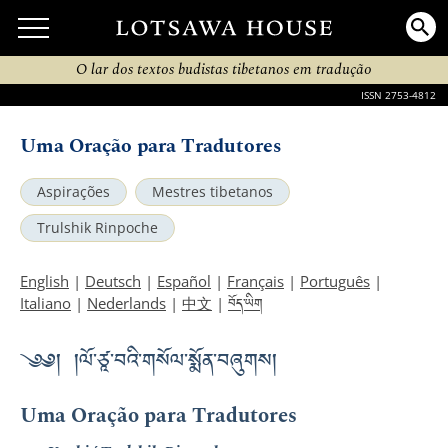
O lar dos textos budistas tibetanos em tradução
ISSN 2753-4812
Uma Oração para Tradutores
Aspirações
Mestres tibetanos
Trulshik Rinpoche
English
|
Deutsch
|
Español
|
Français
|
Português
|
བོད་ཡིག
Italiano
|
Nederlands
|
中文
|
༄༅། །ལོ་ཙཱ་བའི་གསོལ་སྨོན་བཞུགས།
Uma Oração para Tradutores