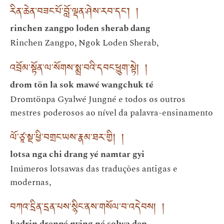
རིན་ཆེན་བཟང་པོ་བློ་ལྡན་ཤེས་རབ་དང༌། །
rinchen zangpo loden sherab dang
Rinchen Zangpo, Ngok Loden Sherab,
འབྲོམ་སྟོན་ལ་སོགས་སྨྲ་བའི་དབང་ཕྱུག་སྟེ། །
drom tön la sok mawé wangchuk té
Dromtönpa Gyalwé Jungné e todos os outros
mestres poderosos ao nível da palavra-ensinamento
ལོ་ཙཱ་སྔ་ཕྱི་བགྲང་ཡས་རྣམ་ཐར་གྱི། །
lotsa nga chi drang yé namtar gyi
Inúmeros lotsawas das traduções antigas e
modernas,
བཀའ་དྲིན་དྲན་པས་སྙིང་ནས་གསོལ་བ་འདེབས། །
kadrin drenpé nying né solwa dep