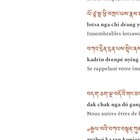
ལོ་ཙཱ་སྔ་ཕྱི་བགྲང་ཡས་རྣམ་
lotsa nga chi drang y
Innombrables lotsawas
བཀའ་དྲིན་དྲན་པས་སྙིང་
kadrin drenpé nying
Se rappelant votre im
བདག་ཅག་ལྔ་བདོའི་གང་ཟ
dak chak nga dö gan
Nous autres êtres de l
༧རྒྱལ་བའི་བཀའ་བསྟན་ཀུན་
gyalwé ka ten kunjo