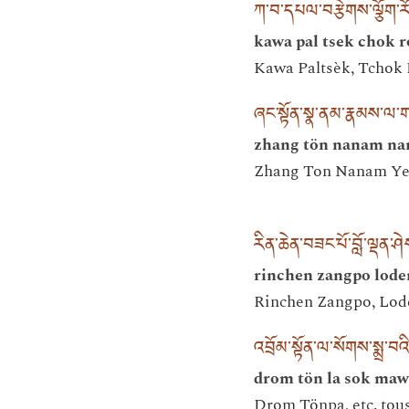
ཀ་བ་དཔལ་བརྩེགས་ལྕོག་རོ་
kawa pal tsek chok r
Kawa Paltsèk, Tchok 
ཞང་སྟོན་སྣ་ནམ་རྣམས་ལ་
zhang tön nanam nam
Zhang Ton Nanam Yeshé
རིན་ཆེན་བཟང་པོ་བློ་ལྡན་
rinchen zangpo lode
Rinchen Zangpo, Lod
འབྲོམ་སྟོན་ལ་སོགས་སྨྲ་བའི
drom tön la sok ma
Drom Tönpa, etc. tous