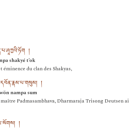
་པ་ཤཱཀྱའི་ཏོག །
npa shakyé t’ok
t éminence du clan des Shakyas,
་དབོན་རྣམ་པ་གསུམ། །
é wön nampa sum
 maître Padmasambhava, Dharmaraja Trisong Deutsen ain
་ལ་སོགས། །