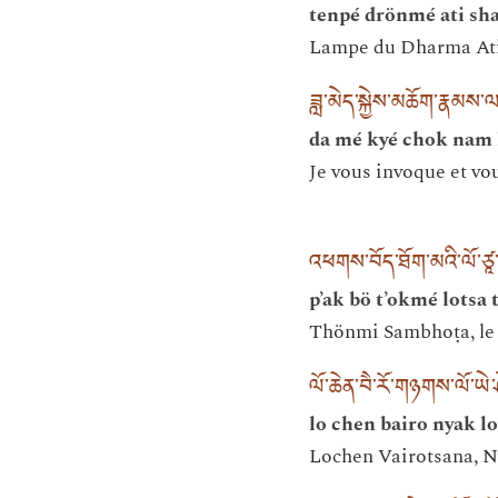
tenpé drönmé ati sha
Lampe du Dharma Atish
ཟླ་མེད་སྐྱེས་མཆོག་རྣམས
da mé kyé chok nam 
Je vous invoque et vou
འཕགས་བོད་ཐོག་མའི་ལོ་ཙཱ་ཐུ
p’ak bö t’okmé lotsa 
Thönmi Sambhoṭa, le p
ལོ་ཆེན་བཻ་རོ་གཉགས་ལོ་ཡེ
lo chen bairo nyak l
Lochen Vairotsana, 