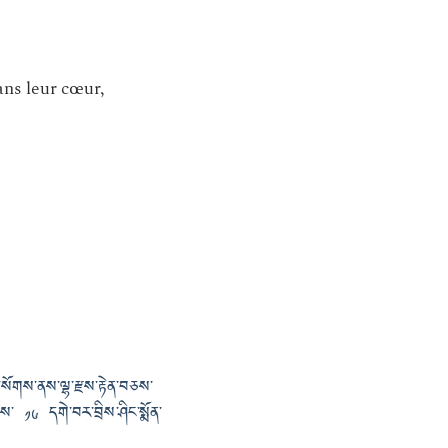
ans leur cœur,
་བ་སོགས་ནས་ལྷ་རྫས་རྟེན་བཅས་
ཚེས་ ༡༦ དགེ་བར་བྲིས་ཤིང་སྨོན་