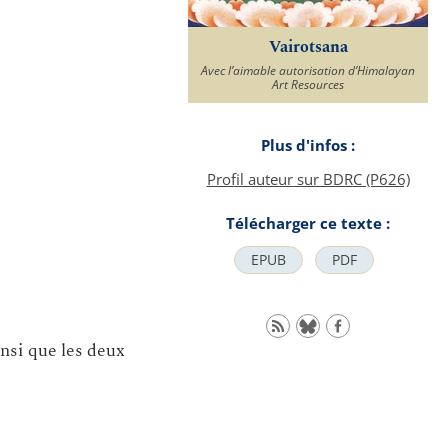
Vairotsana
Avec l’aimable autorisation d’Himalayan
Art Resources
Plus d'infos :
Profil auteur sur BDRC (P626)
Télécharger ce texte :
EPUB
PDF
si que les deux