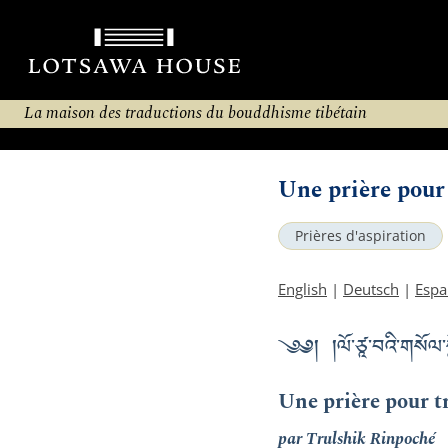
La maison des traductions du bouddhisme tibétain
Une prière pour
Prières d'aspiration
English
|
Deutsch
|
Espa
༄༅། །ལོ་ཙཱ་བའི་གསོལ་
Une prière pour 
par Trulshik Rinpoché