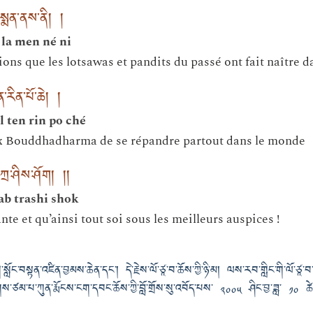
སྨན་ནས་ནི། །
la men né ni
ions que les lotsawas et pandits du passé ont fait naître d
་རིན་པོ་ཆེ། །
l ten rin po ché
x Bouddhadharma de se répandre partout dans le monde
ཀྲ་ཤིས་ཤོག། །།
ab trashi shok
e et qu’ainsi tout soi sous les meilleurs auspices !
སློང་བསྟན་འཛིན་བྱམས་ཆེན་དང༌། དེ་རྗེས་ལོ་ཙཱ་བ་ཆོས་ཀྱི་ཉི་མ། ལས་རབ་གླིང་གི་ལོ་ཙཱ
ང་རྟགས་ཙམ་པ་ཀུན་རྨོངས་ངག་དབང་ཆོས་ཀྱི་བློ་གྲོས་སུ་འབོད་པས་ ༢༠༠༥ ཤིང་བྱ་ཟླ་ ༡༠ 