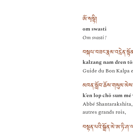
ཨོཾ་སྭསྟི།
om swasti
Om svasti !
བསྐལ་བཟང་རྣམ་འདྲེན་སྟོན
kalzang nam dren tö
Guide du Bon Kalpa e
མཁན་སློབ་ཆོས་གསུམ་མེས
k’en lop chö sum m
Abbé Shantarakshita,
autres grands rois,
བསྟན་པའི་སྒྲོན་མེ་ཨ་ཏི་ཤ