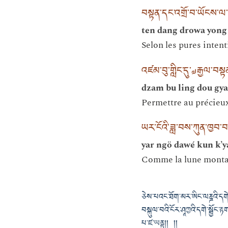
བསྟན་དང་འགྲོ་བ་ཡོངས་ལ་
ten dang drowa yong 
Selon les pures intent
འཛམ་བུ་གླིང་དུ་༧རྒྱལ་བསྟན
dzam bu ling dou gya
Permettre au précieu
ཡར་ངོའི་ཟླ་བས་ཀུན་ཁྱབ་བ
yar ngö dawé kun k’y
Comme la lune montant
ཅེས་པའང་ཐོག་མར་ཨིང་ལཎྜའི་དགེ་
བསྐུལ་བའི་ངོར་ཤཱཀྱའི་དགེ་སྦྱོ
པ་ཛ་ཡནྟུ།། །།