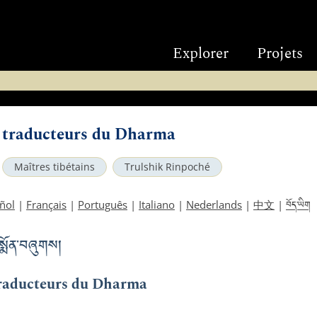
Explorer
Projets
 traducteurs du Dharma
Maîtres tibétains
Trulshik Rinpoché
བོད་ཡིག
ñol
|
Français
|
Português
|
Italiano
|
Nederlands
|
中文
|
སྨོན་བཞུགས།
traducteurs du Dharma