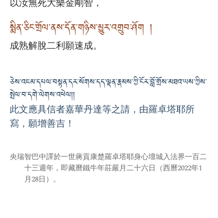
以汝無死大樂金剛智，
སྨིན་ཅིང་གྲོལ་ནས་དོན་གཉིས་མྱུར་འགྲུབ་ཤོག །
成熟解脫二利願速成。
ཅེས་འཇམ་དཔལ་བསྟན་དར་སོགས་དད་ལྡན་རྣམས་ཀྱི་ངོར་བློ་གྲོས་མཐའ་ཡས་ཀྱིས་
སྤེལ་བ་དགེ་ལེགས་འཕེལ།།
此文應具信者嘉華丹達等之請，由羅卓塔耶所
寫，願增善吉！
央瑞智巴中譯於一世蔣貢康楚羅卓塔耶身心壇城入法界一百二
十三週年，即藏曆鐵牛年莊嚴月二十六日（西曆2022年1
月28日）。