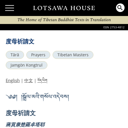
The Home of Tibetan Buddhist Texts in Translation
ISSN 2753-4812
度母祈請文
Tārā
Prayers
Tibetan Masters
Jamgön Kongtrul
བོད་ཡིག
English
|
中文
|
༄༅། །སྒྲོལ་མའི་གསོལ་འདེབས།
度母祈請文
蔣貢康楚羅卓塔耶