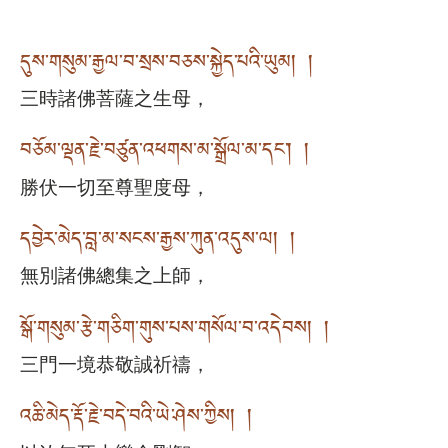
དུས་གསུམ་རྒྱལ་བ་སྲས་བཅས་སྐྱེད་པའི་ཡུམ། །
三時諸佛菩薩之生母，
བཅོམ་ལྡན་རྗེ་བཙུན་འཕགས་མ་སྒྲོལ་མ་དང་། །
勝伏一切至尊聖度母，
དབྱེར་མེད་བླ་མ་སངས་རྒྱས་ཀུན་འདུས་ལ། །
無別諸佛總集之上師，
སྒོ་གསུམ་རྩེ་གཅིག་གུས་པས་གསོལ་བ་འདེབས། །
三門一境恭敬誠祈禱，
འཆི་མེད་རྡོ་རྗེ་བདེ་བའི་ཡེ་ཤེས་ཀྱིས། །