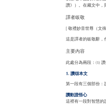
讚》）。在藏文中，則是 dpal 
譯者皈敬
[ 敬禮妙音世尊（文
這是譯者的皈敬辭，
主要內容
此處分為兩段：(1) 讚
1. 讚頌本文
第一段有三個部份：讚歎 
讚歎證悟心
這裡有一段對智慧的