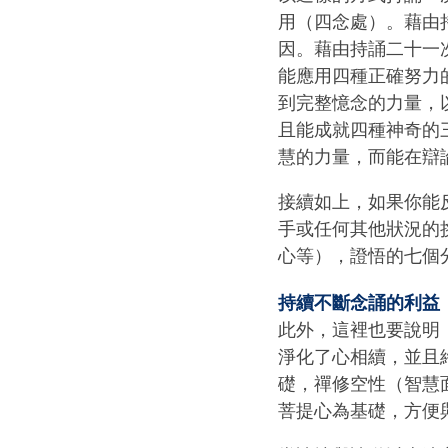
用（四念處）。藉由
因。藉由持誦二十一
能應用四種正確努力
到完整憶念的力量，
且能成就四種神奇的
慧的力量，而能在辯
接續如上，如果你能
手或任何其他狀況的
心等），證悟的七個
持續不斷念誦的利益
此外，這裡也要說明
淨化了心相續，並且
礎，禪修空性（智慧
菩提心為基礎，方便