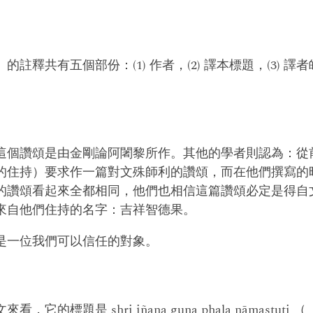
註釋共有五個部份：(1) 作者，(2) 譯本標題，(3) 譯者
這個讚頌是由金剛論阿闍黎所作。其他的學者則認為：從
的住持）要求作一篇對文殊師利的讚頌，而在他們撰寫的
的讚頌看起來全都相同，他們也相信這篇讚頌必定是得自
來自他們住持的名字：吉祥智德果。
是一位我們可以信任的對象。
它的標題是 shri jñana guna phala nāmastut