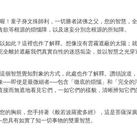
 ] 喔！童子身文殊師利，一切勝者諸佛之父，您的智慧，
貪欲等根源的煩惱障，以及迷妄分別念根源的所知障。
] 何以如此？這裡也作了解釋。想像沒有雲霧遮蔽的太陽；
完全離於遮蔽我們真實自性的迷惑垢染，並以智慧之光穿
 ] 這個智慧覺知對象的方式，此處也作了解釋。讚頌說道
象──即使是最微細者──包含「徹底的煩惱」和「完全的
直接而無遮地看見它們，一如它們的樣貌，清晰辨知它們
] 在您的胸前，您手持著《般若波羅蜜多經》，這是菩薩深
──您具有如實了知一切事物的雙重智慧。