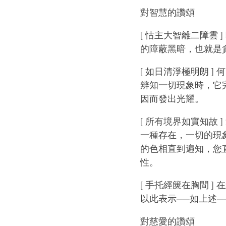
對智慧的讚頌
[ 怙主大智離二障雲
的障蔽黑暗，也就是
[ 如日清淨極明朗 
辨知一切現象時，它
因而發出光耀。
[ 所有境界如實知故
一種存在，一切的現
的色相直到遍知，您
性。
[ 手托經篋在胸間 
以此表示──如上述
對慈愛的讚頌