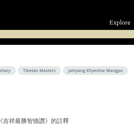
Explore
ntary
Tibetan Masters
Jamyang Khyentse Wangpo
《吉祥最勝智德讚》的註釋