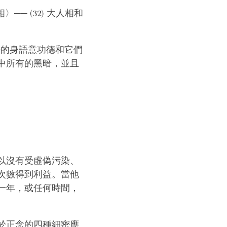
── (32) 大人相和
悟的身語意功德和它們
中所有的黑暗，並且
以沒有受虛偽污染、
次數得到利益。當他
一年，或任何時間，
於正念的四種細密應