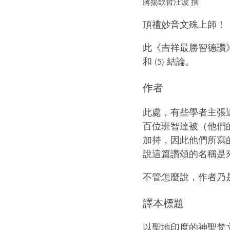
蔣揚欽哲汪波 撰
頂禮妙音文殊上師！
此《吉祥最勝智德讚》的
和 (5) 結論。
作者
此處，有些學者主張
百位班智達被（他們
加持，因此他們所寫
說這篇讚頌的名稱是
不管怎麼說，作者乃
譯本標題
以聖地印度的神聖梵文來看，