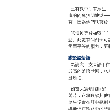
[ 三有獄中所有眾生
底的阿鼻無間地獄──
蔽，因為他們執著於
[ 悲憫彼等皆如獨子
悲。此處有個例子可
愛而平等的願力，要
讚歎證悟語
[ 為說六十支音語 
最高的證悟狀態，您
麼應捨。
[ 如雷大震煩惱睡醒
聲時，它將喚醒其他
眾生便會在耳中聽到
綁他們在輪迴中的惡