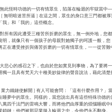
 ] 無此恆時功德的一切有情眾生，陷落在輪迴的牢獄當中
 [ 無明暗迷苦所逼 ] 在這之間，眾生的身口意三門都被
「我」和「我的」這些概念。
 ] 對所有因此遭受三種苦所折磨的眾生，無一例外地，您
說明，就像只有一個孩子的母親對她獨子的呵護一般，您
將正在遭受挫折與痛苦折磨的一切有情眾生，一一從苦難
] 在大悲心的感召之下，也由於您如實見到事物，為了要將
用獨一且具有梵天六十種美妙旋律的聲音說法，藉此清楚
 ][ 業力鐵鏈使解開 ] 有人可能會問：「這有什麼作用？
在睡夢中的眾生。同樣的，當您說出具有這些特殊功德的
八萬四千法門的雷鳴大響，而將他們由厚重的煩惱睡眠中
業鎖鏈；他們被那惡業拋入輪迴之中，令他們永不翻身。