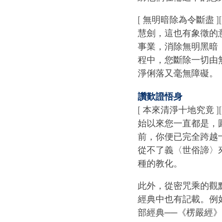
[ 無明暗除為令斷盡
慧劍，這也有象徵的
事業，消除無明黑暗
程中，您斷除一切由
淨俐落又毫無障礙。
讚歎證悟身
[ 本來清淨十地究竟
始以來您一直都是，
前，你便已完全跨越
從不了義〈世俗諦〉
種的教化。
此外，從密咒乘的觀
經典中也有記載。例
部經典──《楞嚴經