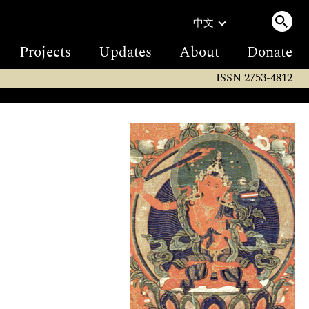
中文
Projects
Updates
About
Donate
ISSN 2753-4812