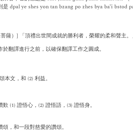
ye shes yon tan bzang po zhes bya ba’i bstod 
殊菩薩）] 「頂禮出世間成就的勝利者，榮耀的柔和聲主。
作於翻譯進行之前，以確保翻譯工作之圓成。
頌本文，和 (2) 利益。
(1) 證悟心，(2) 證悟語，(3) 證悟身。
讚頌，和一段對慈愛的讚頌。