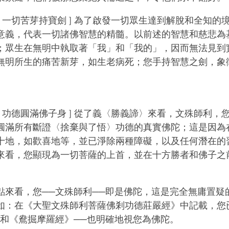
 ][ 一切苦芽持寶劍 ] 為了啟發一切眾生達到解脫和全知
意義，代表一切諸佛智慧的精髓。以前述的智慧和慈悲為
；眾生在無明中執取著「我」和「我的」，因而無法見到
無明所生的痛苦新芽，如生老病死；您手持智慧之劍，象
 ][ 功德圓滿佛子身 ] 從了義〈勝義諦〉來看，文殊師利
圓滿所有斷證〈捨棄與了悟〉功德的真實佛陀；這是因為
十地，如歡喜地等，並已淨除兩種障礙，以及任何潛在的
來看，您顯現為一切菩薩的上首，並在十方勝者和佛子之
點來看，您──文殊師利──即是佛陀，這是完全無庸置疑
如：在《大聖文殊師利菩薩佛剎功德莊嚴經》中記載，您
》和《鴦掘摩羅經》──也明確地視您為佛陀。