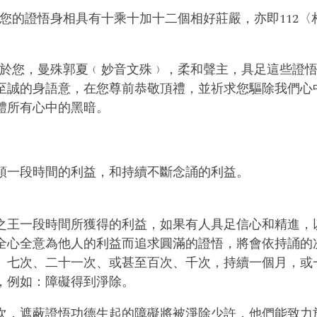
] 您的證悟身相具有十乘十加十二個相好莊嚴，亦即112〈相〉
] 由於您，曼殊郭夏﹙妙音文殊﹚，柔和聲主，具足這些證
至誠的身語意，在您尊前恭敬頂禮，並祈求您驅除我們心
體所有心中的黑暗。
頌一段時間的利益，和持續不斷念誦的利益。
之王一段時間所獲得的利益，如果有人具足信心和精進，
全心全意為他人的利益而追求圓滿的證悟，將會依持誦的
、七次、二十一次、或甚至百次、千次，持續一個月，或
，例如：障礙得到淨除。
次，遮蔽證悟功德生起的障礙將被淨除少許，他們能致力