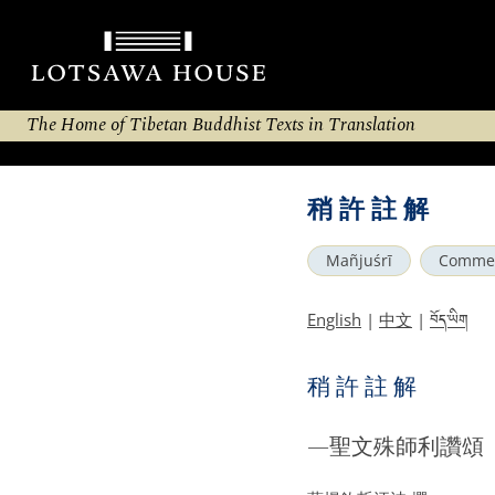
The Home of Tibetan Buddhist Texts in Translation
稍 許 註 解
Mañjuśrī
Comme
བོད་ཡིག
English
|
中文
|
稍 許 註 解
—聖文殊師利讚頌