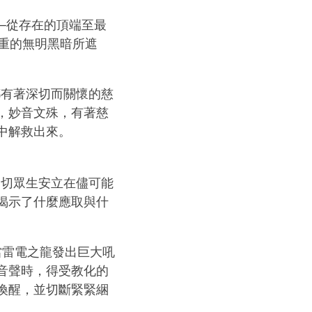
──從存在的頂端至最
厚重的無明黑暗所遮
都有著深切而關懷的慈
，妙音文殊，有著慈
中解救出來。
一切眾生安立在儘可能
揭示了什麼應取與什
」當雷電之龍發出巨大吼
音聲時，得受教化的
喚醒，並切斷緊緊綑