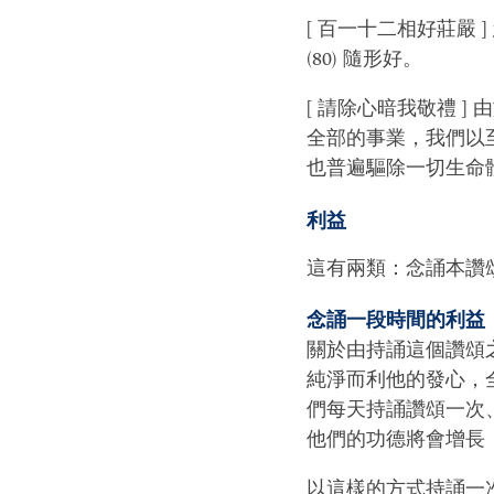
[ 百一十二相好莊嚴 
(80) 隨形好。
[ 請除心暗我敬禮 
全部的事業，我們以
也普遍驅除一切生命
利益
這有兩類：念誦本讚
念誦一段時間的利益
關於由持誦這個讚頌
純淨而利他的發心，
們每天持誦讚頌一次
他們的功德將會增長
以這樣的方式持誦一