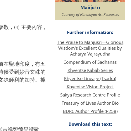
Mañjuśrī
Courtesy of Himalayan Art Resources
皈敬，(4) 主要內容，
Further information:
The Praise to Mañjuśrī—Glorious
Wisdom's Excellent Qualities by
Acharya Vajrayudha
Compendium of Sādhanas
前在聖地印度，有五
Khyentse Kabab Series
時候受到妙音文殊的
Khyentse Lineage (Tsadra)
文殊師利的加持。據
Khyentse Vision Project
Sakya Research Centre Profile
Treasury of Lives Author Bio
BDRC Author Profile (P258)
Download this text:
i （《吉祥智德果禮敬