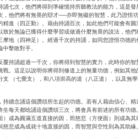
持誦七次，他們將得到準確憶持所聽教法的能力，這是發
次，他們將有無畏的辯才──亦即無礙的智慧，此乃證悟功
的精進（四正勤）。藉由持誦百次，如此他們可能會有圓
以致於無論已獲得什麼學習或做過什麼無畏的說法，他們
三摩地（四神足）。經過千次的持誦，如同您證悟功德的
論中擊敗對手。
反覆持誦超過一千次，你將得到智慧的實力，此時你的智
挑戰。這足以說明你將得到修道上的無量功德，例如其他
分支 （七覺支），和八項崇高的道（八正道），以及無
，持續念誦這個讚頌所生起的功德。若有人藉由信心、精
終生每天都唸誦這個讚頌三次，將會具有前述的所有功德
面）成為圓滿五道直接的因，而慈悲（方便面）則成為其
與慈悲成為成就十地直接的因，而智慧與空性則為其助緣