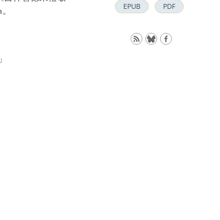
EPUB
PDF
pa。
」