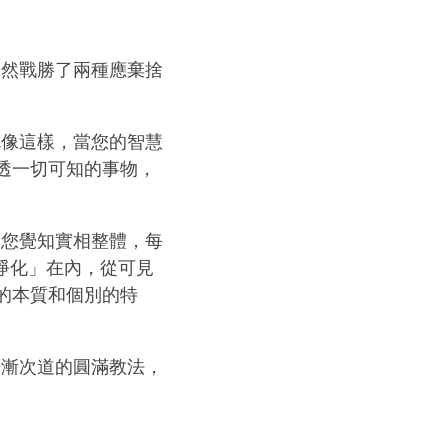
全然戰勝了兩種應棄捨
就像這樣，當您的智慧
透一切可知的事物，
，您覺知實相整體，每
淨化」在內，從可見
的本質和個別的特
廣漸次道的圓滿教法，