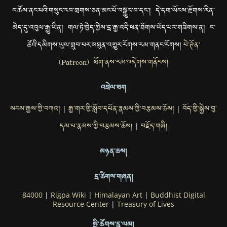
ང་ཚོས་ནང་པའི་གསུང་རབ་གྲགས་ཅན་མང་པོ་བསྒྱུར་བ་དང་། དེ་དག་ཡོངས་རྫོགས་རིན་
མེད་དུ་འབུལ་རྒྱུ་ཡིན། གལ་ཏེ་ཁྱེད་ཀྱིས་དྲ་རྒྱ་འདི་ཕན་ཐོགས་ཡོད་པར་གཟིགས་ན། ང་
ཚོའི་དམིགས་ཡུལ་གྲུབ་པར་མཐུན་འགྱུར་རོགས་རམ་གནང་རོགས།
པེ་ཊོན་
(Patreon) ཐོག་ནས་རམ་འདེགས་གནོངས།
འབྲེལ་ཐག
སངས་རྒྱས་ཀྱི་བཀའ།
རྒྱ་གར་གྱི་སློབ་དཔོན་རྣམས་ཀྱི་བརྩམས་ཆོས།
བོད་གྱི་སྐྱེས་བུ་
|
|
དམ་པ་རྣམས་ཀྱི་བརྩམས་ཆོས།
བརྗོད་གཞི།
|
མཉན་ཆས།
དྲ་ཚིགས་གཞན།
84000
|
Rigpa Wiki
|
Himalayan Art
|
Buddhist Digital
Resource Center
|
Treasury of Lives
སྤྱི་ཚོགས་དྲ་ལམ།