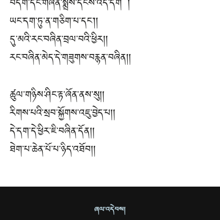
བདག་དང་གཞན་སྨྲས་དངོས་འདི་དག །
ཡང་དག་ཏུ་ན་གཅིག་པ་དང༌། །
དུ་མའི་རང་བཞིན་བྲལ་བའི་ཕྱིར། །
རང་བཞིན་མེད་དེ་གཟུགས་བརྙན་བཞིན། །
ཚུལ་གཉིས་ཤིང་རྟ་ཞོན་ནས་སུ། །
རིགས་པའི་སྲབ་སྐྱོགས་འཇུ་བྱེད་པ། །
དེ་དག་དེ་ཕྱིར་ཇི་བཞིན་དོན། །
ཐེག་པ་ཆེན་པོ་པ་ཉིད་འཐོབ། །
ཞལ་འདེབས།