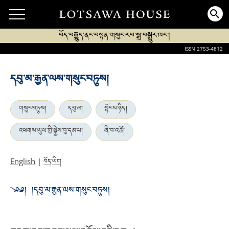
བོད་བརྒྱུད་ནང་བསྟན་གསུང་རབ་སྒྲ་བསྒྱུར་ཁང་།
ISSN 2753-4812
དབུ་མ་རྒྱན་ལས་གསུང་བཏུས།
གསུང་བཏུས།
དབུ་མ།
སྟོང་པ་ཉིད།
འཕགས་ཡུལ་གྱི་སྐྱེས་བུ་དམ་པ།
ཞི་བ་འཚོ།
བོད་ཡིག
English
|
༄༅། །དབུ་མ་རྒྱན་ལས་གསུང་བཏུས།