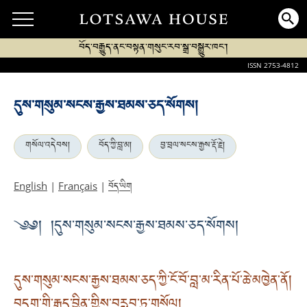
བོད་བརྒྱུད་ནང་བསྟན་གསུང་རབ་སྒྲ་བསྒྱུར་ཁང་།
ISSN 2753-4812
དུས་གསུམ་སངས་རྒྱས་ཐམས་ཅད་སོགས།
གསོལ་འདེབས།
བོད་ཀྱི་བླ་མ།
བྱ་བྲལ་སངས་རྒྱས་རྡོ་རྗེ།
བོད་ཡིག
English
|
Français
|
༄༅། །དུས་གསུམ་སངས་རྒྱས་ཐམས་ཅད་སོགས།
དུས་གསུམ་སངས་རྒྱས་ཐམས་ཅད་ཀྱི་ངོ་བོ་བླ་མ་རིན་པོ་ཆེ་མཁྱེན་ནོ།
བདག་གི་རྒྱུད་བྱིན་གྱིས་བརླབ་ཏུ་གསོལ།