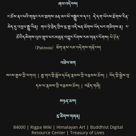
ཞལ་འདེབས།
ང་ཚོས་ནང་པའི་གསུང་རབ་གྲགས་ཅན་མང་པོ་བསྒྱུར་བ་དང་། དེ་དག་ཡོངས་རྫོགས་རིན་
མེད་དུ་འབུལ་རྒྱུ་ཡིན། གལ་ཏེ་ཁྱེད་ཀྱིས་དྲ་རྒྱ་འདི་ཕན་ཐོགས་ཡོད་པར་གཟིགས་ན། ང་
ཚོའི་དམིགས་ཡུལ་གྲུབ་པར་མཐུན་འགྱུར་རོགས་རམ་གནང་རོགས།
པེ་ཊོན་
(Patreon) ཐོག་ནས་རམ་འདེགས་གནོངས།
འབྲེལ་ཐག
སངས་རྒྱས་ཀྱི་བཀའ།
རྒྱ་གར་གྱི་སློབ་དཔོན་རྣམས་ཀྱི་བརྩམས་ཆོས།
བོད་གྱི་སྐྱེས་བུ་
|
|
དམ་པ་རྣམས་ཀྱི་བརྩམས་ཆོས།
བརྗོད་གཞི།
|
མཉན་ཆས།
དྲ་ཚིགས་གཞན།
84000
|
Rigpa Wiki
|
Himalayan Art
|
Buddhist Digital
Resource Center
|
Treasury of Lives