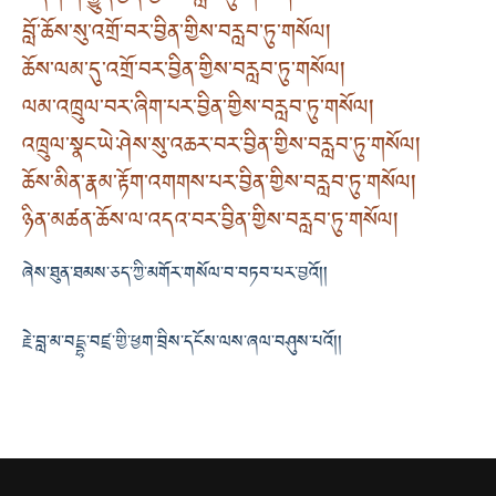
བློ་ཆོས་སུ་འགྲོ་བར་བྱིན་གྱིས་བརླབ་ཏུ་གསོལ།
ཆོས་ལམ་དུ་འགྲོ་བར་བྱིན་གྱིས་བརླབ་ཏུ་གསོལ།
ལམ་འཁྲུལ་བར་ཞིག་པར་བྱིན་གྱིས་བརླབ་ཏུ་གསོལ།
འཁྲུལ་སྣང་ཡེ་ཤེས་སུ་འཆར་བར་བྱིན་གྱིས་བརླབ་ཏུ་གསོལ།
ཆོས་མིན་རྣམ་རྟོག་འགགས་པར་བྱིན་གྱིས་བརླབ་ཏུ་གསོལ།
ཉིན་མཚན་ཆོས་ལ་འདའ་བར་བྱིན་གྱིས་བརླབ་ཏུ་གསོལ།
ཞེས་ཐུན་ཐམས་ཅད་ཀྱི་མགོར་གསོལ་བ་བཏབ་པར་བྱའོ།།
རྗེ་བླ་མ་བདྡྷ་བཛྲ་གྱི་ཕྱག་བྲིས་དངོས་ལས་ཞལ་བཤུས་པའོ།།