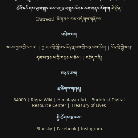
ཚོའི་དམིགས་ཡུལ་གྲུབ་པར་མཐུན་འགྱུར་རོགས་རམ་གནང་རོགས།
པེ་ཊོན་
(Patreon) ཐོག་ནས་རམ་འདེགས་གནོངས།
འབྲེལ་ཐག
སངས་རྒྱས་ཀྱི་བཀའ།
རྒྱ་གར་གྱི་སློབ་དཔོན་རྣམས་ཀྱི་བརྩམས་ཆོས།
བོད་གྱི་སྐྱེས་བུ་
|
|
དམ་པ་རྣམས་ཀྱི་བརྩམས་ཆོས།
བརྗོད་གཞི།
|
མཉན་ཆས།
དྲ་ཚིགས་གཞན།
84000
|
Rigpa Wiki
|
Himalayan Art
|
Buddhist Digital
Resource Center
|
Treasury of Lives
སྤྱི་ཚོགས་དྲ་ལམ།
Bluesky
|
Facebook
|
Instagram