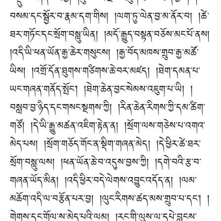
བསམ་དང་སྦྱོར་བ་རྣམ་དག་གིས། །ལག་ཏུ་ལེན་བྱ་མ་ནོར་བ། །ཚེ་
ཐར་གཏོང་དང་སྲོག་བསླུ་ཡིན། །མདོ་རྒྱུད་བསྟན་བཅོས་མང་པོ་ནས།
།འདི་ཡི་ཕན་ཡོན་རྒྱ་ཆེར་གསུངས། །རྒྱ་བོད་མཁས་གྲུབ་རྒྱ་མཚོ་
ཡིས། །འགྲོ་དོན་ཐུགས་གཙིགས་ཆེ་བར་མཛད། །ཐེག་དམན་པ་
ཡང་གཞན་གནོད་སྤོང༌། །ཐེག་ཆེན་བྱང་སེམས་འཇུག་པ་ཡི། །
བསླབ་བྱ་ཉིད་དང་གསང་སྔགས་ཀྱི། །རིན་ཆེན་རིགས་ཀྱི་དམ་ཚིག་
གཙོ། །དེ་ཡི་རྒྱུ་མཚན་འཇིག་རྟེན་ན། །སྲོག་ལས་གཅེས་པ་འགའ་
མེད་པས། །སྲོག་གཅོད་གོང་ན་སྡིག་གཞན་མེད། །དེ་ཕྱིར་ཚེ་ཐར་
སྲོག་བསླུ་ལས། །ཕན་ཡོན་ཆེ་བ་འདུས་བྱས་ཀྱི། །དགེ་བའི་རྩ་བ་
གཞན་ཡོད་མིན། །འདི་ཕྱིར་བདེ་ལེགས་འབྱུང་འདོད་ན། །ལམ་
མཆོག་འདི་ལ་བརྩོན་པར་བྱ། །ལུང་རིགས་ཚད་མས་གྲུབ་པ་དང༌། །
གེགས་དང་གོལ་ས་མེད་པའི་ལམ། །རང་གི་ལུས་ལ་དཔེ་བླངས་