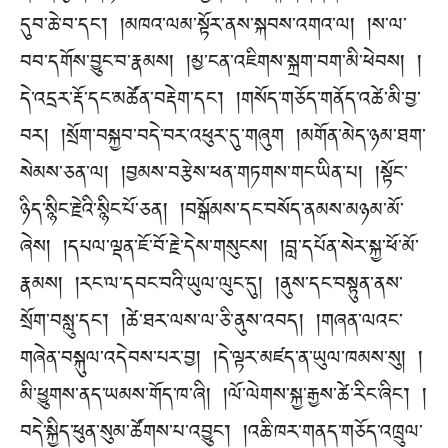
དུབ་ཆེ་བ་དང༌། །མཁའ་ལམ་སྟོར་ནས་སྐབས་འགའ་ལ། །ས་ལ་
བབ་དགོས་བྱུང་བ་རྣམས། །མྱ་ངན་འཇིགས་སྐྲག་བག་མི་ཕེབས། །
དེ་འདྲར་རྡོ་དང་མཚོན་བརྡེག་དང༌། །གསོད་གཅོད་གནོད་འཚེ་མི་བྱ་
བར། །སྲོག་བསྐྱབ་བདེ་བར་འཕུར་དུ་གཞུག །མགོན་མེད་ཉམ་ཐག་
སེམས་ཅན་ལ། །བྱམས་བརྩེས་ཕན་གཏགས་གང་ཡིན་པ། །སྟོང་
ཉིད་སྙིང་རྗེའི་སྙིང་པོ་ཅན། །བསྒོམས་དང་བསོད་ནམས་མཉམ་མོ་
ཞེས། །དཔལ་ལྡན་ཇོ་བོ་རྗེ་དེས་གསུངས། །བླ་དཔོན་སེར་སྐྱ་ཕོ་མོ་
རྣམས། །རང་ལ་དབང་བའི་ཡུལ་ལུང་དུ། །ནུས་དང་བསྟུན་ནས་
སྲོག་བསླུ་དང༌། །ཚེ་ཐར་ལས་ལ་ཅི་ནུས་འབད། །གཞན་ལའང་
གཞེན་བསྐུལ་འདེབས་པར་བྱ། །དེ་ལྟར་མཛད་ན་ཡུལ་ཁམས་སུ། །
མི་ཕྱུགས་ནད་ཡམས་གོད་ཁ་ཞི། །ལོ་ལེགས་སྐྱ་རྒྱས་ཚེ་རིང་ཞིང༌། །
བདེ་སྐྱིད་ཕུན་སུམ་ཚོགས་པ་འབྱུང༌། །འཆི་ཁར་གནད་གཅོད་འཁྲུལ་