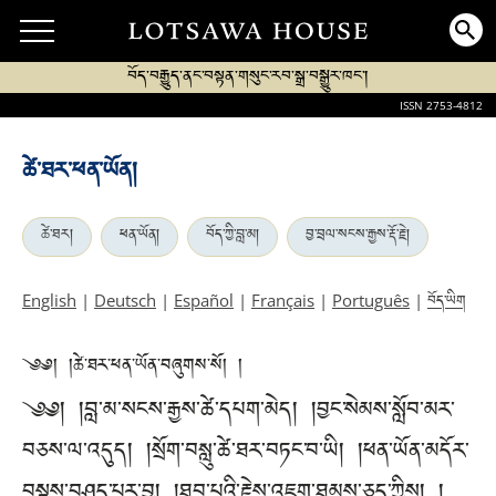
བོད་བརྒྱུད་ནང་བསྟན་གསུང་རབ་སྒྲ་བསྒྱུར་ཁང་།
ISSN 2753-4812
ཚེ་ཐར་ཕན་ཡོན།
ཚེ་ཐར།
ཕན་ཡོན།
བོད་ཀྱི་བླ་མ།
བྱ་བྲལ་སངས་རྒྱས་རྡོ་རྗེ།
བོད་ཡིག
English
|
Deutsch
|
Español
|
Français
|
Português
|
༄༅། །ཚེ་ཐར་ཕན་ཡོན་བཞུགས་སོ། །
༄༅། །བླ་མ་སངས་རྒྱས་ཚེ་དཔག་མེད། །བྱང་སེམས་སློབ་མར་
བཅས་ལ་འདུད། །སྲོག་བསླུ་ཚེ་ཐར་བཏང་བ་ཡི། །ཕན་ཡོན་མདོར་
བསྡུས་བཤད་པར་བྱ། །ཐུབ་པའི་རྗེས་འཇུག་ཐམས་ཅད་ཀྱིས། །