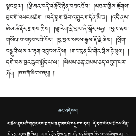
སྣང་བྲལ། །ཕྱི་མར་བདེ་འགྲོའི་རྟེན་བཟང་ཐོབ། །མཐར་གྱིས་རྫོགས་
བྱང་གོ་འཕང་མཆོག །བདེ་བླག་ཐོབ་འགྱུར་གདོན་མི་ཟ། །འདི་ནས་
ཨེམ་ཆི་རྡོར་གྲགས་ཀྱིས། །ལྷ་རེག་དྲི་བྲལ་ནཻ་སྒོར་བརྒྱ། །ཕུལ་ནས་
གསོལ་བ་བཏབ་པའི་ངོར། །བྱ་བྲལ་སངས་རྒྱས་རྡོ་རྗེ་ཞེས། །སྲོག་
བསླུའི་ལས་ལ་རྟག་འབུངས་དེས། །གང་དྲན་ཡི་གེར་བྲིས་ཏེ་ཕུལ། །
དགེ་བས་བྱང་ཆུབ་སྤྱོད་པ་ལ། །སེམས་ཅན་ཐམས་ཅད་འཇུག་པར་
ཤོག
།མ་མ་ཀོ་ལིང་ས་མནྟ།། །།
ཞལ་འདེབས།
ང་ཚོས་ནང་པའི་གསུང་རབ་གྲགས་ཅན་མང་པོ་བསྒྱུར་བ་དང་། དེ་དག་ཡོངས་རྫོགས་རིན་
མེད་དུ་འབུལ་རྒྱུ་ཡིན། གལ་ཏེ་ཁྱེད་ཀྱིས་དྲ་རྒྱ་འདི་ཕན་ཐོགས་ཡོད་པར་གཟིགས་ན། ང་