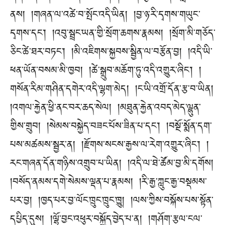
ནས། །གཞན་ལ་འཚེ་བ་སྤོང་འདི་ཡིན། །བྱ་ཉ་རི་དྭགས་གཡུང་
དྭགས་དང༌། །འབུ་སྦྲང་ཡན་གྱི་སྲོག་ཆགས་རྣམས། །སྲོག་མི་གཅོད་
ཅིང་ཚེ་ཐར་བཏང༌། །མི་འཇིགས་སྐྱབས་སྦྱིན་ལ་བརྩོན་བྱ། །འདི་ཡི་
ཕན་ཡོན་བསམ་མི་ཁྱབ། །ཚེ་སྒྲུབ་མཆོག་ཏུ་འདི་འགྱུར་ཞིང༌། །
གསོན་རིམ་གཤིན་དགེར་འདི་ལྷག་མེད། །ང་ཡི་འགྲོ་དོན་རྩ་བ་ཡིན།
།འགལ་རྐྱེན་ཕྱི་ནང་བར་ཆད་སེལ། །མཐུན་རྐྱེན་འབད་མེད་ལྷུན་
གྱིས་གྲུབ། །སེམས་བསྐྱེད་བཟང་པོས་ཟིན་པ་དང༌། །བསྔོ་སྨོན་དག་
པས་མཚམས་སྦྱར་ན། །རྫོགས་སངས་རྒྱས་ལ་རེག་འགྱུར་ཞིང༌། །
རང་གཞན་དོན་གཉིས་འགྲུབ་པ་ཡིན། །འདི་ལ་ཐེ་ཚོམ་བྱ་མི་དགོས།
།བསོད་ནམས་དགེ་སེམས་ལྡན་པ་རྣམས། །རི་རྒྱ་ཀླུང་རྒྱ་བསྡམས་
པར་བྱ། །ཁྱད་པར་བྱ་ལོང་ཁྲུང་ཁྲུང་ཁྱུ། །ལས་ཀྱིས་བསྐོས་པས་སྟོན་
དཔྱིད་དུས། །ལྷོ་བྱང་འཕུར་བསྐྱོད་བྱེད་པ་ན། །གཤོག་རྩལ་ངལ་