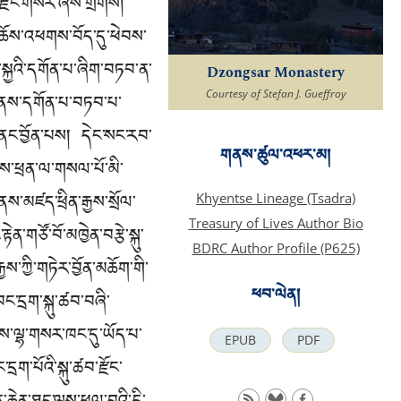
པས་རྫོང་གསར་ཞེས་གྲགས།
་ཆོས་འཕགས་བོད་དུ་ཕེབས་
ྐྱའི་དགོན་པ་ཞིག་བཏབ་ན་
Dzongsar Monastery
Courtesy of Stefan J. Gueffroy
ནང་ནས་དགོན་པ་བཏབ་པ་
་ནང་བྱོན་པས། དེང་སང་རབ་
གནས་ཚུལ་འཕར་མ།
ྒྱུས་ཕྲན་ལ་གསལ་པོ་མི་
ནས་མཛད་ཕྲིན་རྒྱས་སྲོལ་
Khyentse Lineage (Tsadra)
Treasury of Lives Author Bio
ན་གཙོ་བོ་མཁྱེན་བརྩེ་སྐུ་
BDRC Author Profile (P625)
ྱས་ཀྱི་གཏེར་བྱོན་མཆོག་གི་
ཕབ་ལེན།
བང་དྲག་སྐུ་ཚབ་བཞི་
ངས་ལྷ་གསར་ཁང་དུ་ཡོད་པ་
EPUB
PDF
ག་པོའི་སྐུ་ཚབ་རྫོང་