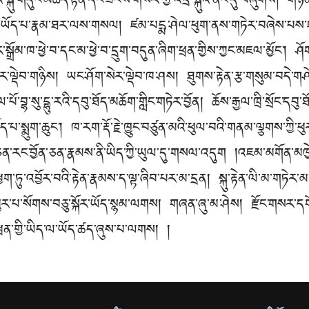
ི་སྐུ་གདུང་མཆོད་རྟེན་དང་ཟངས་གསེར་གྱི་འདྲ་སྐུའི་ནང་དུ་བཞུགས། གཉན་
ཤས་ཡོད་པ་རྣམ་ཐར་ལས་གསལ། ཛམ་པདྨ་ཤེལ་ཕུག་ནས་གཏེར་བཞེས་པས་ཛམྦྷ
་སྒྲོམ་ཁ་ཕྱེ་བ་དང་མ་ཕྱེ་བ་དྲུག་བདུན་ཞིག་ཕྲན་གྱིས་ཀྱང་མཇལ་མྱོང་།
སེར་ལྡེབ་གཉིས། ཡང་ཤོག་སེར་ལྡེབ་ཁ་ཤས། ཐུགས་རྟེན་རྩ་གསུམ་བདེ་གཤ
 བལ་པོ་བྷ་སུ་དྷུ་རའི་དབུ་ཐོད་མཆོག་གླིང་གཏེར་བྱོན། ཆོས་རྒྱལ་ཁྲི་སྲོང་དབུ
ོད་པ་སྨུག་ཆུང་། ཁ་རག་རྡོ་རྗེ་ཁྱུང་བཙུན་མའི་ཕུལ་བའི་གནམ་ལྕགས་ཀྱི་ཕ
ཅན་རང་བྱོན་ཅན་རྣམས་ནི་ཡིད་ཀྱི་ཡུལ་དུ་གསལ་འདུག །འཇམ་མགོན་མཁྱེན་
ེའི་ཕྱག་ཏུ་འབྱོར་བའི་རྟེན་རྣམས་ད་ལྟ་ཞིབ་པར་མ་དྲན། སྐུ་རྟེན་ལི་མ་གཏེར་
ྗེ་ཕུར་པ་སོགས་བཅུ་སྐོར་ཡོད་སྙམ་ལགས། གཞན་ཞུ་མ་ཤེས། རྫོང་གསར་ད
། ཕྲན་གྱི་ཡིད་ལ་ཡོད་ཚད་ཞུས་པ་ལགས། །