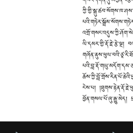
གསར་དགོན་དུ་མཁྱེན་བརྩེའ
ཀྱི་གྱི་སྐུ་ཚབ་སོགས་ཁ་
པའི་གཏེར་སྒྲོམ་སོགས་གཏེར
འགྲོ་གསང་འདུས་ཀྱི་ཤོག་
ལི་དམར་གྱི་རྡོ་རྗེ་རྩེ་ལྔ།
གཞོན་ནུས་ཕུལ་བའི་ཙཱ་རི་ཐ
པའི་བླ་རྡོ་གཡུ་མདོག་དམ་
ཆོས་ཀྱི་བློ་གྲོས་རིན་པོ་ཆ
ངེས་པ། །ཐུགས་རྟེན་རྡོ་ར
བྱོན་གསལ་པོ་ཞུ་རྒྱུ་མེད