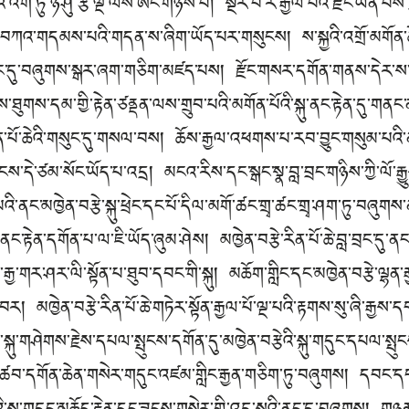
ངའ་འོག་ཏུ་ཉི་ཤུ་རྩ་ལྔ་ལས་ཨང་གཉིས་པ། སྔར་བེ་རི་རྒྱལ་པོའི་རྫོང་ཡིན་
ང་པོ་བཀའ་གདམས་པའི་གདན་ས་ཞིག་ཡོད་པར་གསུངས། ས་སྐྱའི་འགྲོ་མགོན
ཐང་དུ་བཞུགས་སྒར་ཞག་གཅིག་མཛད་པས། རྫོང་གསར་དགོན་གནས་དེར་ས་ས
ཐུགས་དམ་གྱི་རྟེན་ཙནྡན་ལས་གྲུབ་པའི་མགོན་པོའི་སྐུ་ནང་རྟེན་དུ་ག
ན་པོ་ཆེའི་གསུང་དུ་གསལ་བས། ཆོས་རྒྱལ་འཕགས་པ་རབ་བྱུང་གསུམ་པའི
་གྲངས་དེ་ཙམ་སོང་ཡོད་པ་འདྲ། མངའ་རིས་དང་སྒང་སྣ་བླ་བྲང་གཉིས་ཀྱི་ལོ་ར
ི་ནང་མཁྱེན་བརྩེ་སྐུ་ཕྲེང་དང་པོ་དིལ་མགོ་ཚང་གྲྭ་ཚང་གྲྭ་ཤག་ཏུ་བཞུགས་
ེན་དགོན་པ་ལ་ཇི་ཡོད་ཞུམ་ཤེས། མཁྱེན་བརྩེ་རིན་པོ་ཆེ་བླ་བྲང་དུ་ནང་རྟེ
་རྒྱ་གར་ཤར་ལི་སྟོན་པ་ཐུབ་དབང་གི་སྐུ། མཆོག་གླིང་དང་མཁྱེན་བརྩེ་ལྷན་རྒ
། མཁྱེན་བརྩེ་རིན་པོ་ཆེ་གཏེར་སྟོན་རྒྱལ་པོ་ལྔ་པའི་རྟགས་སུ་ཞི་རྒྱས་ད
སྐུ་གཤེགས་རྗེས་དཔལ་སྤུངས་དགོན་དུ་མཁྱེན་བརྩེའི་སྐུ་གདུང་དཔལ་སྤུ
་ཚབ་དགོན་ཆེན་གསེར་གདུང་འཛམ་གླིང་རྒྱན་གཅིག་ཏུ་བཞུགས། དབང་དང་དྲ