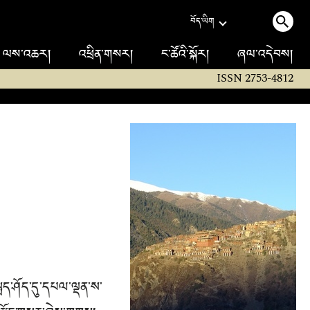
བོད་ཡིག
ལས་འཆར།
འཕྲིན་གསར།
ང་ཚོའི་སྐོར།
ཞལ་འདེབས།
ISSN 2753-4812
སྨད་ཤོད་དུ་དཔལ་ལྡན་ས་