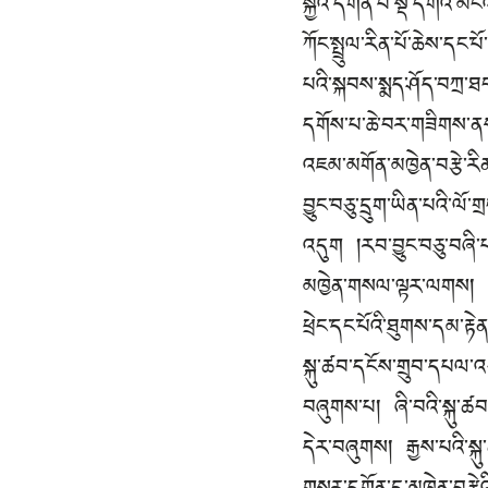
སྐྱའི་དགོན་པ་སྡེ་དགེའི་མ
ཀོང་སྤྲུལ་རིན་པོ་ཆེས་ད
པའི་སྐབས་སྨད་ཤོད་བཀྲ་
དགོས་པ་ཆེ་བར་གཟིགས་ནས་
འཇམ་མགོན་མཁྱེན་བརྩེ་རི
བྱུང་བཅུ་དྲུག་ཡིན་པའི་ལོ
འདུག །རབ་བྱུང་བཅུ་བཞི་པའ
མཁྱེན་གསལ་ལྟར་ལགས། ནང་རྟ
ཕྲེང་དང་པོའི་ཐུགས་དམ་རྟེན
སྐུ་ཚབ་དངོས་གྲུབ་དཔལ་འབར
བཞུགས་པ། ཞི་བའི་སྐུ་ཚབ་
དེར་བཞུགས། རྒྱས་པའི་སྐུ