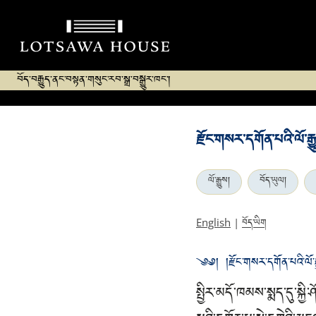
བོད་བརྒྱུད་ནང་བསྟན་གསུང་རབ་སྒྲ་བསྒྱུར་ཁང་།
རྫོང་གསར་དགོན་པའི་ལོ་རྒྱ
ལོ་རྒྱུས།
བོད་ཡུལ།
བོད་ཡིག
English
|
༄༅། །རྫོང་གསར་དགོན་པའི་ལོ་རྒྱ
སྤྱིར་མདོ་ཁམས་སྨད་དུ་སྐ