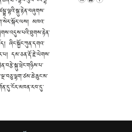
ཆེན་ཐང་ལྷས་ཕུལ་བའི་དྷི་
་ལྷའི་སྐུ་རྟེན་བཞུགས་
 ཤོག་སེར་སྐོར་ལས། མཁའ་
ེགས་འདུས་པའི་ཐུགས་རྟེན་
་ཐོད། ཞིང་སྐྱོང་ཀུན་དགའ་
ུར་པ། དམ་ཅན་རྡོ་རྗེ་ལེགས་
བརྩེ་སྐུ་ཕྲེང་གཉིས་པ་
མ་ལྔ་བཅུ་ལྷག་ཙམ་ཆེ་ཆུང་མ་
གོན་དུ་ངོར་མཁན་རབ་དུ་