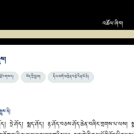
འཚོལ་ཞིབ།
ུས།
རྫོང་གསར།
བོད་ཀྱི་བླ་མ།
དིལ་མགོ་མཁྱེན་བརྩེ་རིན་པོ་ཆེ།
ུས་ནི།
ྱི་ཤོད། ཏྲེ་ཤོད། སྨད་ཤོད། རྟ་ཤོད་བཅས་ཤོད་ཆེན་བཞིར་གྲགས་པ་ལས། 