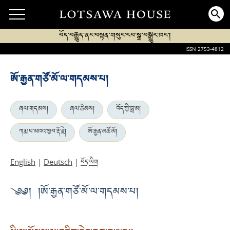
བོད་བརྒྱུད་ནང་བསྟན་གསུང་རབ་སྒྲ་བསྒྱུར་ཁང་།
ISSN 2753-4812
ཨོ་རྒྱན་གཙོ་མོ་ལ་གདམས་པ།
ཞལ་གདམས།
ཞལ་ཆེམས།
བོད་ཀྱི་བླ་མ།
ཀརྨ་པ་མཁའ་ཁྱབ་རྡོ་རྗེ།
ཨོ་རྒྱན་མཚོ་མོ།
བོད་ཡིག
English
|
Deutsch
|
༄༅། །ཨོ་རྒྱན་གཙོ་མོ་ལ་གདམས་པ།