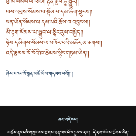
ཕྱི་མ་སོམས་ལ་འཇིག་རྟེན་རྒྱབ་ཏུ་སྐྱུར། །
ལས་འབྲས་སོམས་ལ་སྡོམ་པ་དམ་ཚིག་སྲུངས། །
ཕན་ཡོན་སོམས་ལ་དམ་པའི་ཆོས་ཁ་འབུངས། །
མི་རྟག་སོམས་ལ་སྒྲུབ་ལ་སྙིང་རུས་བསྐྱེད། །
ཉེས་དམིགས་སོམས་ལ་འཁོར་བའི་མཚོར་མ་ཆགས། །
འདི་རྣམས་ཁོ་བོའི་ཁ་ཆེམས་སྙིང་གཏམ་ཡིན། །
ཞེས་པའང་ཨོ་རྒྱན་མཚོ་མོ་ལ་གདམས་པའོ།། །།
ཞལ་འདེབས།
ང་ཚོས་ནང་པའི་གསུང་རབ་གྲགས་ཅན་མང་པོ་བསྒྱུར་བ་དང་། དེ་དག་ཡོངས་རྫོགས་རིན་