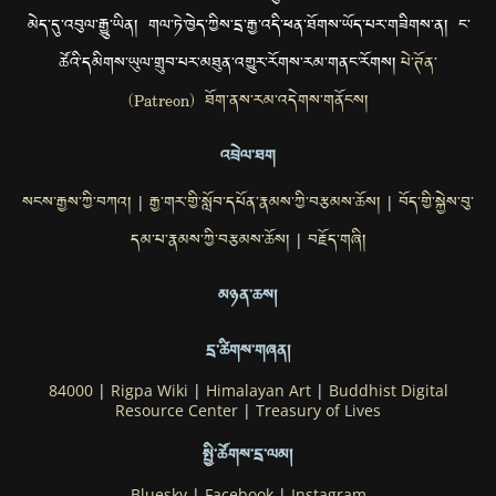
མེད་དུ་འབུལ་རྒྱུ་ཡིན། གལ་ཏེ་ཁྱེད་ཀྱིས་དྲ་རྒྱ་འདི་ཕན་ཐོགས་ཡོད་པར་གཟིགས་ན། ང་
ཚོའི་དམིགས་ཡུལ་གྲུབ་པར་མཐུན་འགྱུར་རོགས་རམ་གནང་རོགས།
པེ་ཊོན་
(Patreon) ཐོག་ནས་རམ་འདེགས་གནོངས།
འབྲེལ་ཐག
སངས་རྒྱས་ཀྱི་བཀའ།
རྒྱ་གར་གྱི་སློབ་དཔོན་རྣམས་ཀྱི་བརྩམས་ཆོས།
བོད་གྱི་སྐྱེས་བུ་
|
|
དམ་པ་རྣམས་ཀྱི་བརྩམས་ཆོས།
བརྗོད་གཞི།
|
མཉན་ཆས།
དྲ་ཚིགས་གཞན།
84000
|
Rigpa Wiki
|
Himalayan Art
|
Buddhist Digital
Resource Center
|
Treasury of Lives
སྤྱི་ཚོགས་དྲ་ལམ།
Bluesky
|
Facebook
|
Instagram