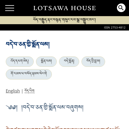
བོད་བརྒྱུད་ནང་བསྟན་གསུང་རབ་སྒྲ་བསྒྱུར་ཁང་།
ISSN 2753-4812
བདེ་བ་ཅན་གྱི་སྨོན་ལམ།
འོད་དཔག་མེད།
སྨོན་ལམ།
བདེ་སྨོན།
བོད་ཀྱི་བླ་མ།
གོ་རམས་པ་བསོད་ནམས་སེང་གེ
བོད་ཡིག
English
|
༄༅། །བདེ་བ་ཅན་གྱི་སྨོན་ལམ་བཞུགས།