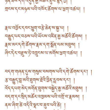
ཉན་ཐོས་དགེ་འདུན་རྒྱ་མཚོའི་རྡུལ་རྙེད་ཀྱི། །
གྲངས་དང་མཉམ་པའི་འཁོར་ཚོགས་ལ་ཕྱག་འཚལ། །
རྣལ་འབྱོར་དབང་ཕྱུག་བརྩེ་ཆེན་ས་སྐྱ་པ། །
བརྒྱུད་པར་བཅས་པའི་ཡོངས་འཛིན་རྒྱ་མཚོའི་ཚོགས། །
རྣམ་མང་དགེ་ཚོགས་རྣམ་དག་སྨོན་ལམ་མཐུས། །
ཞིང་དེར་བརྫུས་ཏེ་འཁྲུངས་ལ་མགོས་ཕྱག་འཚལ། །
བདག་གཞན་དུས་གསུམ་བསགས་པའི་དགེ་ཚོགས་དང་། །
རྩ་བརྒྱུད་བླ་མའི་ཐུགས་རྗེའི་བྱིན་རླབས་དང་། །
འོད་དཔག་མེད་མགོན་ཐུགས་བསྐྱེད་རྒྱ་མཚོའི་མཐུས། །
བདག་དང་སྲིད་མཚོར་འཁྱམས་པའི་འགྲོ་བ་རྣམས། །
ནམ་ཞིག་ཚེ་འདིའི་སྣང་བ་ནུབ་པའི་ཚེ། །