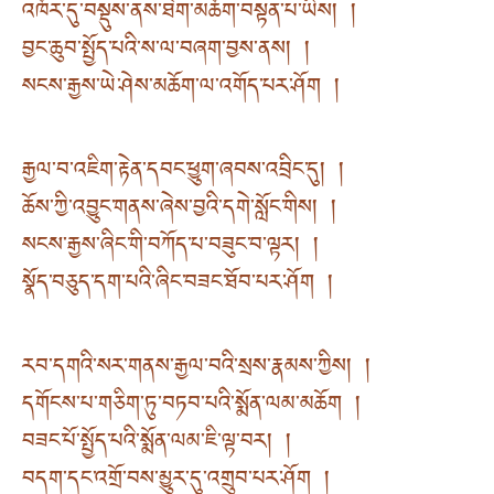
འཁོར་དུ་བསྡུས་ནས་ཐེག་མཆོག་བསྟན་པ་ཡིས། །
བྱང་ཆུབ་སྤྱོད་པའི་ས་ལ་བཞག་བྱས་ནས། །
སངས་རྒྱས་ཡེ་ཤེས་མཆོག་ལ་འགོད་པར་ཤོག །
རྒྱལ་བ་འཇིག་རྟེན་དབང་ཕྱུག་ཞབས་འབྲིང་དུ། །
ཆོས་ཀྱི་འབྱུང་གནས་ཞེས་བྱའི་དགེ་སློང་གིས། །
སངས་རྒྱས་ཞིང་གི་བཀོད་པ་བཟུང་བ་ལྟར། །
སྣོད་བཅུད་དག་པའི་ཞིང་བཟང་ཐོབ་པར་ཤོག །
རབ་དགའི་སར་གནས་རྒྱལ་བའི་སྲས་རྣམས་ཀྱིས། །
དགོངས་པ་གཅིག་ཏུ་བཏབ་པའི་སྨོན་ལམ་མཆོག །
བཟང་པོ་སྤྱོད་པའི་སྨོན་ལམ་ཇི་ལྟ་བར། །
བདག་དང་འགྲོ་བས་མྱུར་དུ་འགྲུབ་པར་ཤོག །