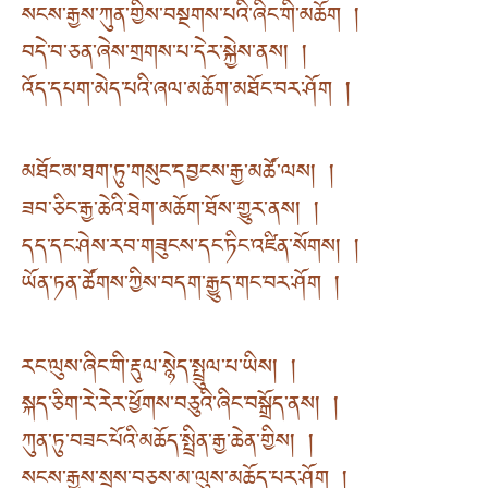
སངས་རྒྱས་ཀུན་གྱིས་བསྔགས་པའི་ཞིང་གི་མཆོག །
བདེ་བ་ཅན་ཞེས་གྲགས་པ་དེར་སྐྱེས་ནས། །
འོད་དཔག་མེད་པའི་ཞལ་མཆོག་མཐོང་བར་ཤོག །
མཐོང་མ་ཐག་ཏུ་གསུང་དབྱངས་རྒྱ་མཚོ་ལས། །
ཟབ་ཅིང་རྒྱ་ཆེའི་ཐེག་མཆོག་ཐོས་གྱུར་ནས། །
དད་དང་ཤེས་རབ་གཟུངས་དང་ཏིང་འཛིན་སོགས། །
ཡོན་ཏན་ཚོགས་ཀྱིས་བདག་རྒྱུད་གང་བར་ཤོག །
རང་ལུས་ཞིང་གི་རྡུལ་སྙེད་སྤྲུལ་པ་ཡིས། །
སྐད་ཅིག་རེ་རེར་ཕྱོགས་བཅུའི་ཞིང་བསྒྲོད་ནས། །
ཀུན་ཏུ་བཟང་པོའི་མཆོད་སྤྲིན་རྒྱ་ཆེན་གྱིས། །
སངས་རྒྱས་སྲས་བཅས་མ་ལུས་མཆོད་པར་ཤོག །