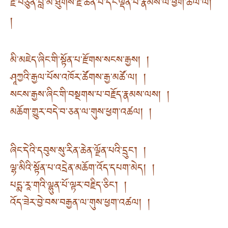
རྗེ་བཙུན་བླ་མ་ཐུགས་རྗེ་ཆེན་པོ་དང་ལྡན་པ་རྣམས་ལ་ཕྱག་ཚལ་ལོ།
།
མི་མཇེད་ཞིང་གི་སྟོན་པ་རྫོགས་སངས་རྒྱས། །
ཤཱཀྱའི་རྒྱལ་པོས་འཁོར་ཚོགས་རྒྱ་མཚོ་ལ། །
སངས་རྒྱས་ཞིང་གི་བསྔགས་པ་བརྗོད་རྣམས་ལས། །
མཆོག་གྱུར་བདེ་བ་ཅན་ལ་གུས་ཕྱག་འཚལ། །
ཞིང་དེའི་དབུས་སུ་རིན་ཆེན་ལྗོན་པའི་དྲུང་། །
ལྷ་མིའི་སྟོན་པ་འདྲེན་མཆོག་འོད་དཔག་མེད། །
པདྨ་རཱ་གའི་ལྷུན་པོ་ལྟར་བརྗིད་ཅིང་། །
འོད་ཟེར་བྱེ་བས་བརྒྱན་ལ་གུས་ཕྱག་འཚལ། །