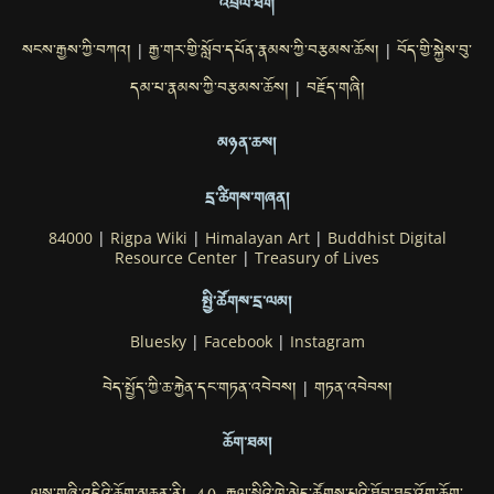
འབྲེལ་ཐག
སངས་རྒྱས་ཀྱི་བཀའ།
རྒྱ་གར་གྱི་སློབ་དཔོན་རྣམས་ཀྱི་བརྩམས་ཆོས།
བོད་གྱི་སྐྱེས་བུ་
|
|
དམ་པ་རྣམས་ཀྱི་བརྩམས་ཆོས།
བརྗོད་གཞི།
|
མཉན་ཆས།
དྲ་ཚིགས་གཞན།
84000
|
Rigpa Wiki
|
Himalayan Art
|
Buddhist Digital
Resource Center
|
Treasury of Lives
སྤྱི་ཚོགས་དྲ་ལམ།
Bluesky
|
Facebook
|
Instagram
བེད་སྤྱོད་ཀྱི་ཆ་རྐྱེན་དང་གཏན་འབེབས།
གཏན་འབེབས།
|
ཆོག་ཐམ།