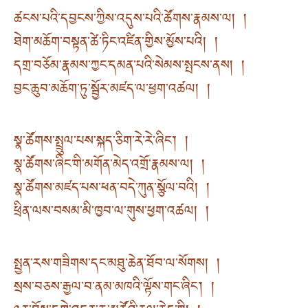
ཚངས་པའི་དབྱངས་ཀྱིས་འདུས་པའི་ཚོགས་རྣམས་ལ། །
ཐེག་མཆོག་བསྟན་ཚེ་ཏིང་འཛིན་གྱིས་མྱོས་པའི། །
དགྲ་བཅོམ་རྣམས་ཀྱང་དམན་པའི་སེམས་སྤངས་ནས། །
བྱང་ཆུབ་མཆོག་ཏུ་སྦྱོར་མཛད་ལ་ཕྱག་འཚལ། །
སྣ་ཚོགས་སྤྲུལ་པས་སྐད་ཅིག་རེ་རེ་ཞིང་། །
སྣ་ཚོགས་ཞིང་གི་མགོན་མེད་འགྲོ་རྣམས་ལ། །
སྣ་ཚོགས་མཛད་པས་ཕན་བདེ་ཀུན་སྩོལ་བའི། །
ཕྲིན་ལས་བསམ་མི་ཁྱབ་ལ་གུས་ཕྱག་འཚལ། །
སྤྱན་རས་གཟིགས་དང་མཐུ་ཆེན་ཐོབ་ལ་སོགས། །
སྲས་བཅས་རྒྱལ་བ་ནམ་མཁའི་ལྟོས་གང་ཞིང་། །