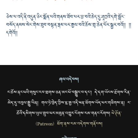
ཅེས་པ་འདི་ནི་འདུན་ཅིང་སྨོན་པའི་གནས་ཐོབ་པར་བྱ་བའི་ཆེད་དུ་ཤཱཀྱའི་དགེ་སློང་
བསོད་ནམས་སེང་གེས་ཐུབ་བསྟན་རྣམ་པར་རྒྱལ་བའི་ཆོས་གྲྭ་ཆེན་པོར་སྦྱར་བའོ།། །།
དགེའོ།།
ཞལ་འདེབས།
ང་ཚོས་ནང་པའི་གསུང་རབ་གྲགས་ཅན་མང་པོ་བསྒྱུར་བ་དང་། དེ་དག་ཡོངས་རྫོགས་རིན་
མེད་དུ་འབུལ་རྒྱུ་ཡིན། གལ་ཏེ་ཁྱེད་ཀྱིས་དྲ་རྒྱ་འདི་ཕན་ཐོགས་ཡོད་པར་གཟིགས་ན། ང་
ཚོའི་དམིགས་ཡུལ་གྲུབ་པར་མཐུན་འགྱུར་རོགས་རམ་གནང་རོགས།
པེ་ཊོན་
(Patreon) ཐོག་ནས་རམ་འདེགས་གནོངས།