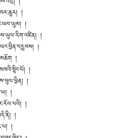
ོས་འདྲ། །
་མཁར་ཆུར། །
ྱུང་ཡབ་ཡུམ། །
ས་ཡུལ་རིག་འཛིན། །
་ཡང་བྱིན་བརླབས། །
ེ་མཆོག །
ཁའི་སྙིང་པོ། །
ངས་ཕུལ་ཕྱིན། །
ས་ཡ། །
ར་རོལ་པའི། །
དི་ནི། །
ུར་པ། །