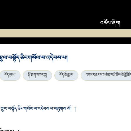
འཚོལ་ཞིབ།
ུ་ལ་བསྟོད་ཅིང་གསོལ་བ་འདེབས་པ།
བོད་ཡུལ།
ལྷོ་བྲག་མཁར་ཆུ།
བོད་ཀྱི་བླ་མ།
འཇམ་དབྱངས་མཁྱེན་བརྩེ་ཆོས་ཀྱི་བློ་གྲོ
ུ་ལ་བསྟོད་ཅིང་གསོལ་བ་འདེབས་པ་བཞུགས་སོ། །