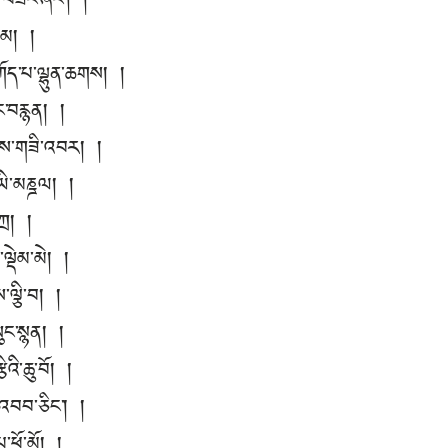
བཟང་ཞིང་། །
་གམ། །
ཀོད་པ་ལྷུན་ཆགས། །
ྣང་བརྙན། །
ླབས་གཟི་འབར། །
་ཡི་མཎྜལ། །
ཀྲ། །
་ལྡེམ་མེ། །
་ལྕི་བ། །
སུང་སྙན། །
འི་ཆུ་བོ། །
་འབབ་ཅིང་། །
པ་ཕོ་མོ། །