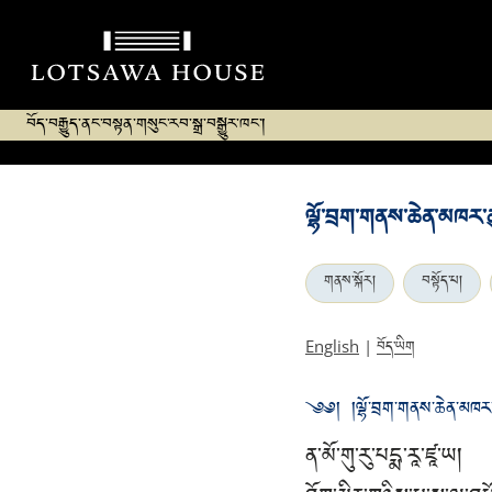
བོད་བརྒྱུད་ནང་བསྟན་གསུང་རབ་སྒྲ་བསྒྱུར་ཁང་།
ལྷོ་བྲག་གནས་ཆེན་མཁར་ཆ
གནས་སྐོར།
བསྟོད་པ།
བོད་ཡིག
English
|
༄༅། །ལྷོ་བྲག་གནས་ཆེན་མཁར་ཆ
ན་མོ་གུ་རུ་པདྨ་རཱ་ཛཱ་ཡ།