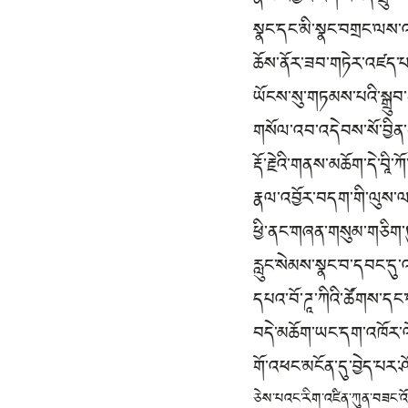
སྣང་དང་མི་སྣང་བགྲང་ལས་
ཆོས་ནོར་ཟབ་གཏེར་འཛད་པ
ཡོངས་སུ་གཏམས་པའི་སྒྲུབ
གསོལ་འབ་འདེབས་སོ་བྱིན་
རྡོ་རྗེའི་གནས་མཆོག་དེ་བཱི་ཀོ
རྣལ་འབྱོར་བདག་གི་ལུས་
ཕྱི་ནང་གཞན་གསུམ་གཅིག་
རླུང་སེམས་སྣང་བ་དབང་དུ་
དཔའ་བོ་ཌཱ་ཀིའི་ཚོགས་དང་
བདེ་མཆོག་ཡང་དག་འཁོར་ལོ
གོ་འཕང་མངོན་དུ་བྱེད་པར་
ཅེས་པའང་རིག་འཛིན་ཀུན་བཟང་འོད་