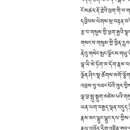
བདག་ཅག་ལས་དང་སྐལ་བ་
ངོ་མཚར་རྡོ་རྗེའི་བྲག་གི་བ
དབྱིབས་ལེགས་སྲ་བརྟན་བ
རྩ་བ་གསུམ་གྱི་ཕྱག་རྒྱའི་ས
གསང་བ་གསུམ་གྱི་བྱིན་ར
ནེའུ་གསེང་སྤང་ལྗོངས་གཡུ
ལྷ་ཡི་མེ་ཏོག་ཁ་དོག་རྣམ་བ
ལྗོན་ཤིང་སྣ་ཚོགས་མགོ་ལྕོག
འབྲས་བུ་བཟང་པོའི་ཁུར་གྱིས
ལྷ་བྱ་སྤུ་སྡུག་མཛེས་པའི་ག
ཡན་ལག་བརྒྱད་ལྡན་བདུད་རྩི
རྣམ་མང་ལྷུང་ལྷུང་དལ་གྱིས
རྣལ་འབྱོར་རིག་འཛིན་གྲུབ་