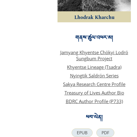
Lhodrak Kharchu
གནས་ཚུལ་འཕར་མ།
Jamyang Khyentse Chökyi Lodrö
Sungbum Project
Khyentse Lineage (Tsadra)
Nyingtik Saldrön Series
Sakya Research Centre Profile
Treasury of Lives Author Bio
BDRC Author Profile (P733)
ཕབ་ལེན།
EPUB
PDF