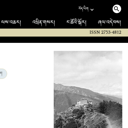
བོད་ཡིག
ལས་འཆར།
འཕྲིན་གསར།
ང་ཚོའི་སྐོར།
ཞལ་འདེབས།
ISSN 2753-4812
ས།