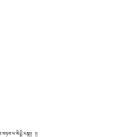
བཏབ་པ་སིདྡྷི་རསྟུ།། །།