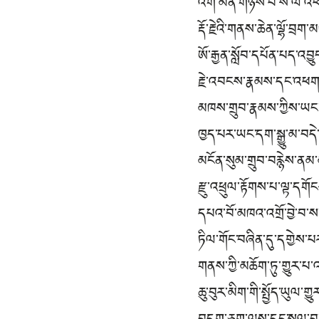
འོག་མིན་གཉིས་པ་ས་ལ་འཕ
རྡོ་རྗེའི་གནས་ཆེན་ལྷོ་བྲག
ཨོ་རྒྱན་སློབ་དཔོན་པད་འབ
རྗེ་འབངས་རྣམས་དང་འཕག
མཁས་གྲུབ་རྣམས་ཀྱིས་ཡང
ཁྱད་པར་ཡང་དག་སྒྱུ་མ་བད
མངོན་སུམ་གྲུབ་བརྙེས་ནམ་མ
རྫུ་འཕྲུལ་རྟོགས་པ་ལྟ་དགོ
དཔའ་བོ་མཁའ་འགྲོ་བྱེ་བ་
ཏིལ་གོང་བཞིན་དུ་དགྱེས་པ
གནས་ཀྱི་མཆོག་ཏུ་གྱུར་པ་འ
ཆུ་བུར་མིག་གི་སྤྱོད་ཡུལ་གྱ