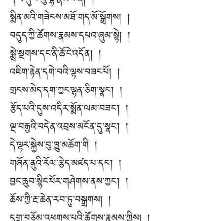
དེ་ཡི་དུས་སུ་ལྷ་རྣམས་ནི། །
སྨིན་མའི་གཟེངས་མཐོ་གད་མོ་སྒྲོགས། །
བདུད་ཀྱི་ཚོགས་རྣམས་དཔའ་ཞུམ་སྟེ། །
སྨྲེ་སྔགས་དང་ནི་ཆོ་ངེ་འདོན། །
འཇིག་རྟེན་དགེ་བའི་ལྟས་བཟང་པོ། །
གྲངས་མེད་དག་ཀྱང་ལྷན་ཅིག་སྣང་། །
རྩོད་པའི་དུས་འདིར་སྨོན་ལམ་བཟང་། །
ལྔ་བརྒྱའི་བདེན་འབྲས་མངོན་དུ་སྣང་། །
དེ་ལྟར་སྐྱེས་བུ་ཁྱུ་མཆོག་གི །
གཞོན་ནུའི་རོལ་རྩེད་མཛད་པ་དང་། །
བྱང་ཆུབ་སྙིང་པོར་གཤེགས་ནས་ཀྱང་། །
ཆོས་ཀྱི་རྔ་ཆེན་རབ་ཏུ་བསྒྲགས། །
དགྲ་བཅོམ་འཕགས་པའི་ཚོགས་རྣམས་ཀྱིས། །