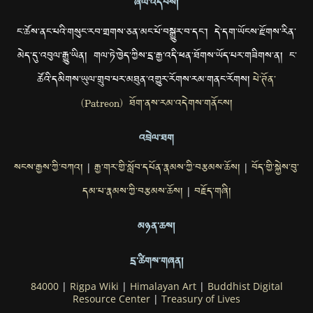
ཞལ་འདེབས།
ང་ཚོས་ནང་པའི་གསུང་རབ་གྲགས་ཅན་མང་པོ་བསྒྱུར་བ་དང་། དེ་དག་ཡོངས་རྫོགས་རིན་
མེད་དུ་འབུལ་རྒྱུ་ཡིན། གལ་ཏེ་ཁྱེད་ཀྱིས་དྲ་རྒྱ་འདི་ཕན་ཐོགས་ཡོད་པར་གཟིགས་ན། ང་
ཚོའི་དམིགས་ཡུལ་གྲུབ་པར་མཐུན་འགྱུར་རོགས་རམ་གནང་རོགས།
པེ་ཊོན་
(Patreon) ཐོག་ནས་རམ་འདེགས་གནོངས།
འབྲེལ་ཐག
སངས་རྒྱས་ཀྱི་བཀའ།
རྒྱ་གར་གྱི་སློབ་དཔོན་རྣམས་ཀྱི་བརྩམས་ཆོས།
བོད་གྱི་སྐྱེས་བུ་
|
|
དམ་པ་རྣམས་ཀྱི་བརྩམས་ཆོས།
བརྗོད་གཞི།
|
མཉན་ཆས།
དྲ་ཚིགས་གཞན།
84000
|
Rigpa Wiki
|
Himalayan Art
|
Buddhist Digital
Resource Center
|
Treasury of Lives