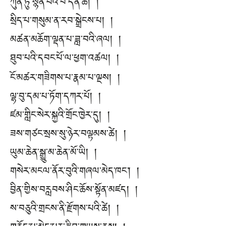
ཀུན་ཏུ་སྙན་པའི་བ་དན་ཆེ། །
སྲིད་པ་གསུམ་ན་རབ་སྒྲེངས་པ། །
མཚན་མཆོག་ལྡན་པ་ཟླ་བའི་ཞལ། །
ཐུབ་པའི་དབང་པོ་ལ་ཕྱག་འཚལ། །
ངོ་མཚར་གཟིགས་པ་རྣམ་པ་ལྔས། །
ལྷ་བུ་དམ་པ་ཏོག་དཀར་པོ། །
ཛམ་གླིང་སེར་སྐྱའི་གྲོང་ཁྱེར་དུ། །
ཟས་གཙང་སྲས་སུ་ཉེར་བལྟམས་ཚེ། །
ཡུམ་ཆེན་སྒྱུ་མ་ཆེན་མོ་ཡི། །
གསེར་མངལ་ནོར་བུའི་གཞལ་མེད་ཁང་། །
བྱིན་གྱིས་བརླབས་ཤིང་ཆོས་སྟོན་མཛད། །
ས་བཅུའི་གྲངས་ནི་རྫོགས་པའི་ཚེ། །