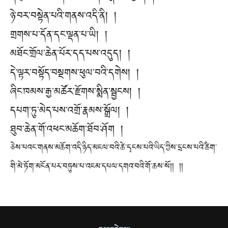
ཉེ་བར་བསྟེན་པའི་གནས་འདི་ནི། །
གྲགས་པ་དོན་དང་ལྡན་པ་ཡི། །
མཐོང་གྲོལ་ཆེན་པོར་དད་པས་འདུད། །
དེ་ལྟར་བསྟོད་བསྔགས་ཕུལ་བའི་དགེས། །
ཞིང་ཁམས་རྒྱ་མཚོར་རྫོགས་སྨིན་སྦྱངས། །
དཔག་ཏུ་མེད་པས་འགྲོ་རྣམས་སྒྲོལ། །
ཐུབ་ཆེན་གོ་འཕང་མཆོག་ཐོབ་ཤོག །
ཅེས་པའང་གནས་མཆོག་འདི་ཉིད་མཇལ་བའི་ཚེ་དྭངས་པའི་ཡིད་ཀྱིས་དྲངས་པའི་ཚིག་
གི་མེ་ཏོག་མངོན་པར་བཏུས་པ་འཇམ་དཔལ་དགའ་བའི་གོ་ཆས་སོ།། །།