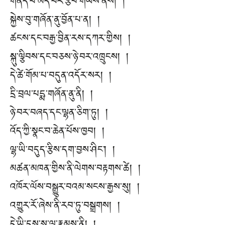
གནོད་པ་མེད་པར་རྩིབ་གཡས་ནས། །
སྐྱེས་བུ་གཞོན་ནུ་བྱོན་པ་ན། །
ཚངས་དང་བརྒྱ་བྱིན་རས་དཀར་གྱིས། །
སྐུ་ལྕིབས་དང་བཅས་ཉེ་བར་འཁྲུངས། །
དེ་ཚེ་གོམ་པ་བདུན་འདོར་སར། །
དྲི་བྲལ་པདྨ་གཞོན་ནུ་ནི། །
ཉེ་བར་བཞད་དང་ལྷན་ཅིག་ཏུ། །
འོད་ཀྱི་སྣང་བ་ཆེན་པོས་ཁྱབ། །
ལྷ་ཡི་བདུད་རྩིས་དག་བྱས་ཤིང་། །
མཚན་མཁན་གྱིས་ནི་ལེགས་བརྟགས་ཚེ། །
འཁོར་ལོས་བསྒྱུར་བའམ་སངས་རྒྱས་སུ། །
འགྱུར་རོ་ཞེས་ནི་རབ་ཏུ་བསྒྲགས། །