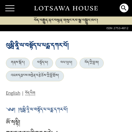
བོད་བརྒྱུད་ནང་བསྟན་གསུང་རབ་སྒྲ་བསྒྱུར་ཁང་།
ISSN 2753-4812
ལུམྦི་ནཱི་ལ་བསྟོད་པ་པདྨ་དཀར་པོ།
གནས་སྐོར།
བསྟོད་པ།
བལ་ཡུལ།
བོད་ཀྱི་བླ་མ།
འཇམ་དབྱངས་མཁྱེན་བརྩེ་ཆོས་ཀྱི་བློ་གྲོས།
བོད་ཡིག
English
|
༄༅། །ལུམྦི་ནཱི་ལ་བསྟོད་པ་པདྨ་དཀར་པོ།
ཨོཾ་སྭསྟི།