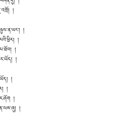
་བཞིན་དུ། །
་འགྲོ། །
་ཉུལ་ན་ཡང་། །
འི་ཕྱིར། །
་པ་ཐོབ། །
ྟར་ཡོད། །
་ཡོད། །
སར། །
པར་ཤོག །
ན་ལམ་ཞུ། །