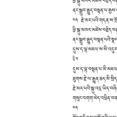
ཕྱི་སྐུ་མཁར་མཛེས་བརྗིད
ནང་སྒྲུབ་རྒྱུད་བསྟན་པ་ར
རྗེ་མར་པའི་གདན་ས་གྲོ་
ལན
ཕྱི་སྐུ་མཁར་མཛེས་བརྗིད
ནང་སྒྲུབ་རྒྱུད་བསྟན་པའི་སྣ
དུས་ད་ལྟ་མཇལ་ས་མི་འད
དྲི་བ
དུས་ད་ལྟ་བསྟན་པ་མི་མཇལ
ཐུགས་རྗེ་ལ་རྒྱུན་ཆད་མི་སྲ
རྗེ་མར་པའི་སྐུ་འདྲ་ཡིད་བཞ
གསུང་འགག་མེད་འཕྲིན་བཟ
ལན