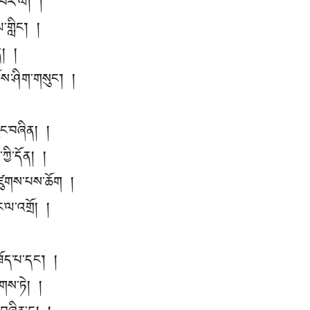
མ་བར་ལ། །
ལ་གླིང་། །
ན། །
ྲོས་ཤིག་གསུང་། །
ལུང་བཞིན། །
ཀྱི་དོན། །
་འཛུགས་པས་ཆོག །
ང་ལ་འགྲོ། །
ད་པ་དང་། །
ྲོགས་ཏེ། །