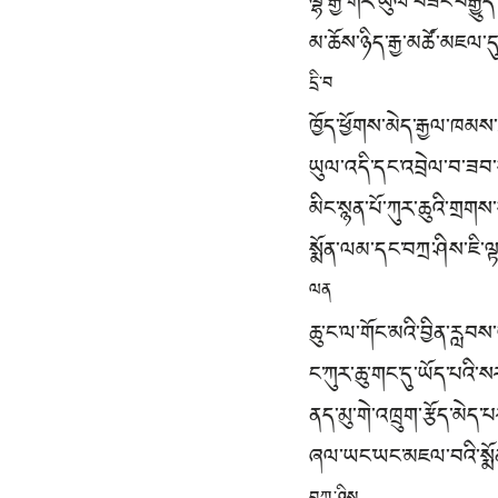
ལྷོ་རྒྱ་གར་ཡུལ་བཟང་བརྒྱུད
མ་ཆོས་ཉིད་རྒྱ་མཚོ་མཇལ་དུ
དྲི་བ
ཁྱོད་ཕྱོགས་མེད་རྒྱལ་ཁམས
ཡུལ་འདི་དང་འབྲེལ་བ་ཟབ་པ
མིང་སྙན་པོ་ཀུར་ཆུའི་གྲགས
སྨོན་ལམ་དང་བཀྲ་ཤིས་ཇི་ལ
ལན
ཆུ་ང་ལ་གོང་མའི་བྱིན་རླབས
ང་ཀུར་ཆུ་གང་དུ་ཡོད་པའི་
ནད་མུ་གེ་འཁྲུག་རྩོད་མེད་
ཞལ་ཡང་ཡང་མཇལ་བའི་སྨོ