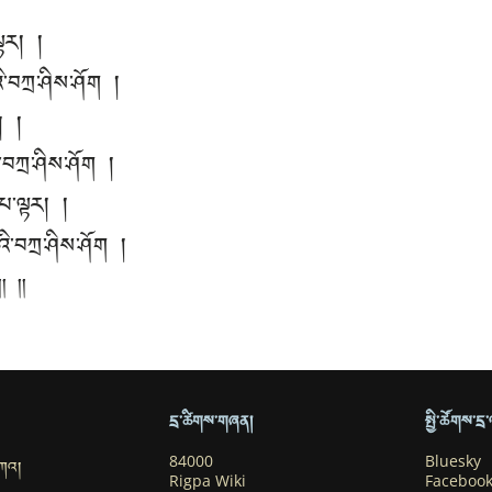
ལྟར། །
ི་བཀྲ་ཤིས་ཤོག །
། །
་བཀྲ་ཤིས་ཤོག །
མ་པ་ལྟར། །
འི་བཀྲ་ཤིས་ཤོག །
། །།
དྲ་ཚིགས་གཞན།
སྤྱི་ཚོགས་ད
བཀའ།
84000
Bluesky
Rigpa Wiki
Faceboo