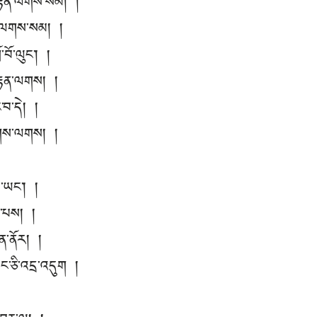
་བརྟན་ལགས་སམ། །
ྒྱས་ལགས་སམ། །
བོ་ལུང་། །
་བརྟན་ལགས། །
ང་བ་དེ། །
ུགས་ལགས། །
་ཡང་། །
ིད་པས། །
ིན་ནོར། །
ང་ཅི་འདྲ་འདུག །