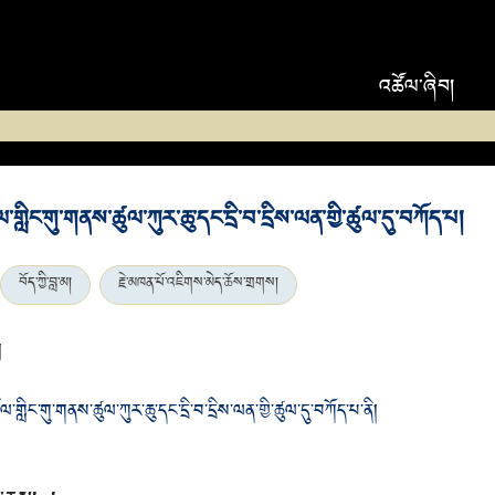
འཚོལ་ཞིབ།
ལ་གླིང་གུ་གནས་ཚུལ་ཀུར་ཆུ་དང་དྲི་བ་དྲིས་ལན་གྱི་ཚུལ་དུ་བཀོད་པ།
བོད་ཀྱི་བླ་མ།
རྗེ་མཁན་པོ་འཇིགས་མེད་ཆོས་གྲགས།
ག
་གླིང་གུ་གནས་ཚུལ་ཀུར་ཆུ་དང་དྲི་བ་དྲིས་ལན་གྱི་ཚུལ་དུ་བཀོད་པ་ནི།