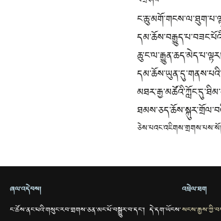
བཀྲ་ཤིས
ང་ཆུ་མགོ་གངས་ལ་ཐུག་པ་
དམ་ཆོས་བརྒྱུད་པ་བཟང་པོའ
ཆུ་ང་ལ་རྒྱུན་ཆད་མེད་པ་ལྟར
དམ་ཆོས་ཡུན་དུ་གནས་པའི
མཐར་རྒྱ་མཚོའི་ཀློང་དུ་ཐི
ཐམས་ཅད་ཆོས་སྐུར་གྲོལ་བ
ཅེས་པའང་འཇིགས་གྲགས་པས་སོ།
ཞལ་འདེབས།
འབྲེལ་ཐག
ང་ཚོས་ནང་པའི་གསུང་རབ་གྲགས་ཅན་མང་པོ་བསྒྱུར་བ་དང་། དེ་དག་ཡོངས་
སངས་རྒྱས་ཀྱི་