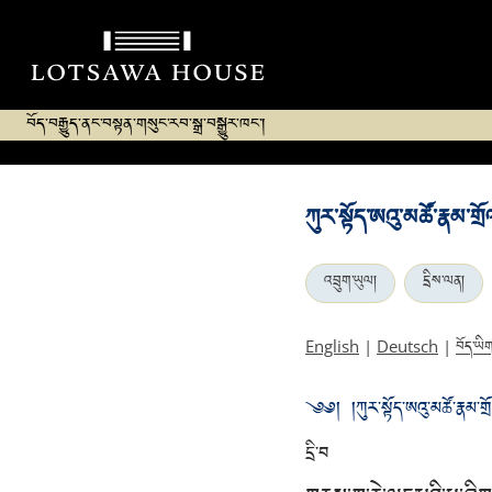
བོད་བརྒྱུད་ནང་བསྟན་གསུང་རབ་སྒྲ་བསྒྱུར་ཁང་།
ཀུར་སྟོད་ཨའུ་མཚོ་རྣམ་གྲོ
འབྲུག་ཡུལ།
དྲིས་ལན།
བོད་ཡི
English
|
Deutsch
|
༄༅། །ཀུར་སྟོད་ཨའུ་མཚོ་རྣམ་གྲོལ
དྲི་བ