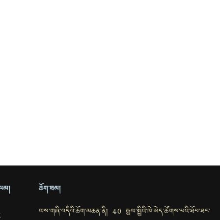
ྲ་ལམ།
ཆོག་ཐམ།
ལས་གཞི་འདིའི་ཆོག་མཆན་ནི། 4.0 རྒྱལ་སྤྱིའི་ཁེ་མེད་ཚོགས་པའི་ཐོབ་ཐང་
k