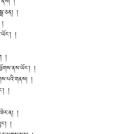
ག་ནས། །
སྒྲ་ཅན། །
 །
ར་ཡོང། །
་། །
ཕྱོགས་ནས་ཡོང། །
འཕགས་པའི་གནས། །
ཡོང། །
ང་ཟེར་ན། །
ུང་། །