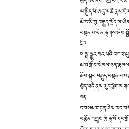
ཁྱོད་འདི་ནས་འགྲོ་བའི་ལ
ས་སྐྱིད་པོ་ཨའུ་མཚོ་རྣམ་གྲོ
མི་ང་ཡི་བུ་བརྒྱུད་སྡོད་ས་ཡི
བསྟན་པ་དེ་ན་ཚུགས་ཞེས་སྨ
དྲི་བ
ཕ་སྒྲ་སྒྱུར་མར་པའི་བཀའ་
མ་འགྲོ་བ་སེམས་ཅན་རྣམས་
ཆོས་སྒྲུབ་བརྒྱུད་བསྟན་པ
ཁྱོད་འདི་ནས་ལུང་ཕྱོགས་ག
ལན
ང་བསམ་གཏན་ཤེས་རབ་བཟོ
བརྩོན་འགྲུས་ཀྱི་ཆུ་བོ་དང་ག