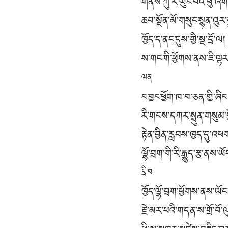
གནས་ཀུ་རེ་ལུང་པའི་ཕུ་ཞི
ཆབ་སྔོན་མོ་གསུང་སྙན་འུར་
ཁྱོད་ད་ནང་དུས་གྱི་སྔ་དྲོ་ལ།
ས་གང་གི་ཕྱོགས་ནས་ཇི་ལྟ
ལན
ང་བྱང་ཕྱོག་ཁ་བ་ཅན་གྱི་ཞིང
རི་གངས་དཀར་སྤུན་གསུམ་
རྟེན་བྱིན་རླབས་ཁྱད་དུ་
ལྷོ་བྲག་གི་རི་རྒྱུད་རྩ་ནས་
དྲི་བ
ཁྱོད་ལྷོ་བྲག་ཕྱོགས་ནས་ཡོ
རྗེ་མར་པའི་གདན་ས་གྲོ་བོ་ལ