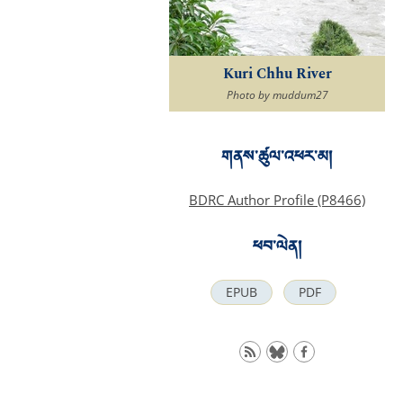
Kuri Chhu River
Photo by muddum27
གནས་ཚུལ་འཕར་མ།
BDRC Author Profile (P8466)
ཕབ་ལེན།
EPUB
PDF