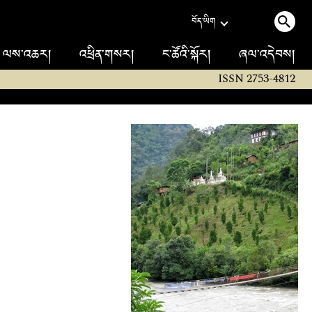
བོད་ཡིག
ལས་འཆར།
འཕྲིན་གསར།
ང་ཚོའི་སྐོར།
ཞལ་འདེབས།
ISSN 2753-4812