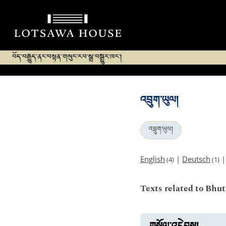
བོད་བརྒྱུད་ནང་བསྟན་གསུང་རབ་སྒྲ་བསྒྱུར་ཁང་།
འབྲུག་ཡུལ།
འབྲུག་ཡུལ།
English
|
Deutsch
(4)
(1)
Texts related to Bhut