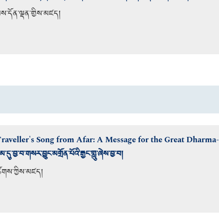
མས་དོན་ལྡན་གྱིས་མཛད།
raveller's Song from Afar: A Message for the Great Dharma
དུ་བྱ་བ་གསར་བྱུང་མགྲོན་པོའི་རྒྱང་གླུ་ཞེས་བྱ་བ།
ོགས་ཀྱིས་མཛད།