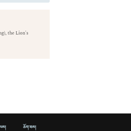
g), the Lion's
ྲ་ལམ།
ཆོག་ཐམ།