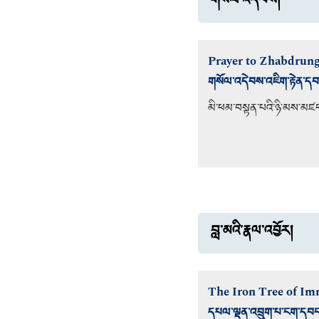
གསོལ་འདེབས།
Prayer to Zhabdrun
གསོལ་འདེབས་འཇིག་རྟེན་དབང
མི་ཕམ་བསྟན་པའི་ཉི་མས་མཛ
བླ་མའི་རྣལ་འབྱོར།
The Iron Tree of Im
དཔལ་ལྡན་འབྲུག་པ་ངག་དབང་རྣ