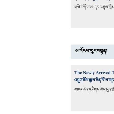
གསེར་ཀོང་ངག་དབང་ཚུལ་ཁྲི
མ་འོངས་ལུང་བསྟན།
The Newly Arrived T
འབྲུག་ཆོས་རྒྱལ་ཆེན་པོ་ལ་གཏམ་
མཁན་ཆེན་འཇིགས་མེད་ཕུན་ཚ