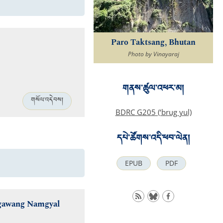
Paro Taktsang, Bhutan
Photo by Vinayaraj
གནས་ཚུལ་འཕར་མ།
གསོལ་འདེབས།
BDRC G205 (‘brug yul)
དཔེ་ཚོགས་འདི་ཕབ་ལེན།
EPUB
PDF
Ngawang Namgyal