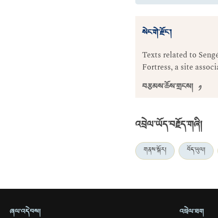
སེང་གེ་རྫོང་།
Texts related to Seng
Fortress, a site assoc
བརྩམས་ཆོས་གྲངས། ༡
འབྲེལ་ཡོད་བརྗོད་གཞི།
གནས་སྐོར།
བོད་ཡུལ།
ཞལ་འདེབས།
འབྲེལ་ཐག