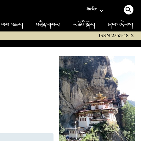
བོད་ཡིག
ལས་འཆར།
འཕྲིན་གསར།
ང་ཚོའི་སྐོར།
ཞལ་འདེབས།
ISSN 2753-4812