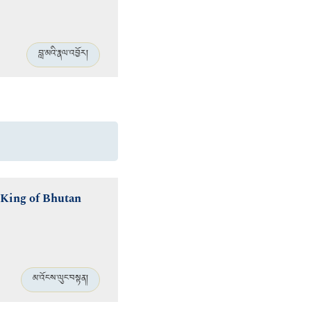
བླ་མའི་རྣལ་འབྱོར།
-King of Bhutan
མ་འོངས་ལུང་བསྟན།