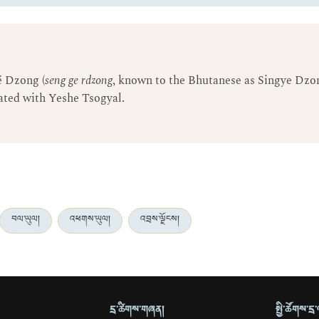
é Dzong (
seng ge rdzong
, known to the Bhutanese as Singye Dzon
iated with Yeshe Tsogyal.
བལ་ཡུལ།
འཕགས་ཡུལ།
འབྲས་ལྗོངས།
དྲ་ཚིགས་གཞན།
སྤྱི་ཚོགས་ད