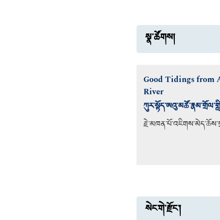
སྣ་ཚོགས།
Good Tidings from A
River
ཀུར་སྟོད་ཨའུ་མཚོ་རྣམ་གྲོལ་ག
རྗེ་མཁན་པོ་འཇིགས་མེད་ཆོས
སེང་གེ་རྫོང་།