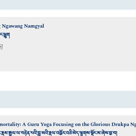
g Ngawang Namgyal
་ཕྱུག
ད།
mortality: A Guru Yoga Focusing on the Glorious Drukpa 
མ་རྒྱལ་ལ་བརྟེན་པའི་བླ་མའི་རྣལ་འབྱོར་འཆི་མེད་ལྕགས་སྡོང་མ་ཞེས་བྱ་བ།