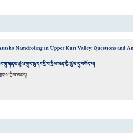
utsho Namdroling in Upper Kuri Valley: Questions and An
ླིང་གུ་གནས་ཚུལ་ཀུར་ཆུ་དང་དྲི་བ་དྲིས་ལན་གྱི་ཚུལ་དུ་བཀོད་པ།
་གྲགས་ཀྱིས་མཛད།