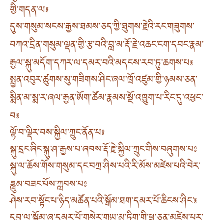
གྱི་གདན་ལ༔
དུས་གསུམ་སངས་རྒྱས་ཐམས་ཅད་ཀྱི་ཐུགས་རྗེའི་རང་གཟུགས་
བཀའ་དྲིན་གསུམ་ལྡན་གྱི་རྩ་བའི་བླ་མ་རྡོ་རྗེ་འཆང་ངག་དབང་རྣམ་
རྒྱལ་སྐུ་མདོག་དཀར་ལ་དམར་བའི་མདངས་རབ་ཏུ་ཆགས་པ༔
སྤྱན་འབུར་ཚུགས་སུ་གཟིགས་ཤིང་ཞལ་ཁྲོ་འཛུམ་གྱི་ཉམས་ཅན་
སྨིན་མ་སྨ་ར་ཞལ་རྒྱན་ཨོག་ཚོམ་རྣམས་སྔོ་འཁྱུག་པ་རིང་དུ་འཕྱང་
བ༔
ལྟོ་བ་ལྡིར་བས་སྐྱིལ་ཀྲུང་ནོན་པ༔
སྐུ་དྲང་ཞིང་སྐུ་ཤ་རྒྱས་པ་ཞབས་རྡོ་རྗེ་སྐྱིལ་ཀྲུང་གིས་བཞུགས་པ༔
སྐུ་ལ་ཆོས་གོས་གསུམ་དང་བཀྲ་ཤིས་པའི་རི་མོས་མཛེས་པའི་བེར་
ཟླུམ་བཟང་པོས་ཀླབས་པ༔
ཤེས་རབ་སྟོང་པ་ཉིད་མཚོན་པའི་སྒོམ་ཐག་དམར་པོ་ཆིངས་ཤིང་༔
དབུ་ལ་སྒོམ་ཞྭ་དམར་པོ་གསེར་གཡུ་མུ་ཏིག་གི་ཕྲ་ཅན་མཛེས་པར་