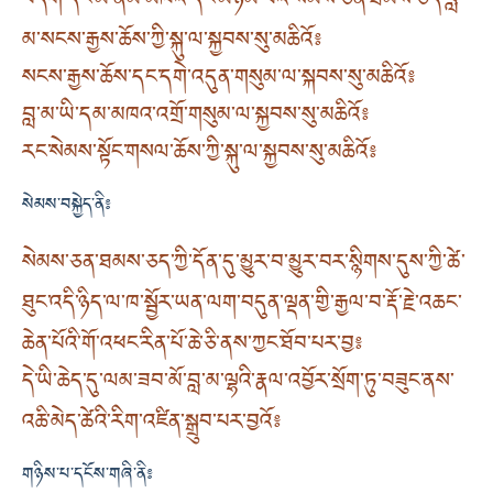
བདག་དང་མ་ནམ་མཁའ་དང་མཉམ་པའི་སེམས་ཅན་ཐམས་ཅད་བླ་
མ་སངས་རྒྱས་ཆོས་ཀྱི་སྐུ་ལ་སྐྱབས་སུ་མཆིའོ༔
སངས་རྒྱས་ཆོས་དང་དགེ་འདུན་གསུམ་ལ་སྐབས་སུ་མཆིའོ༔
བླ་མ་ཡི་དམ་མཁའ་འགྲོ་གསུམ་ལ་སྐྱབས་སུ་མཆིའོ༔
རང་སེམས་སྟོང་གསལ་ཆོས་ཀྱི་སྐུ་ལ་སྐྱབས་སུ་མཆིའོ༔
སེམས་བསྐྱེད་ནི༔
སེམས་ཅན་ཐམས་ཅད་ཀྱི་དོན་དུ་མྱུར་བ་མྱུར་བར་སྙིགས་དུས་ཀྱི་ཚེ་
ཐུང་འདི་ཉིད་ལ་ཁ་སྦྱོར་ཡན་ལག་བདུན་ལྡན་གྱི་རྒྱལ་བ་རྡོ་རྗེ་འཆང་
ཆེན་པོའི་གོ་འཕང་རིན་པོ་ཆེ་ཅི་ནས་ཀྱང་ཐོབ་པར་བྱ༔
དེ་ཡི་ཆེད་དུ་ལམ་ཟབ་མོ་བླ་མ་ལྷའི་རྣལ་འབྱོར་སྲོག་ཏུ་བཟུང་ནས་
འཆི་མེད་ཚེའི་རིག་འཛིན་སྒྲུབ་པར་བྱའོ༔
གཉིས་པ་དངོས་གཞི་ནི༔