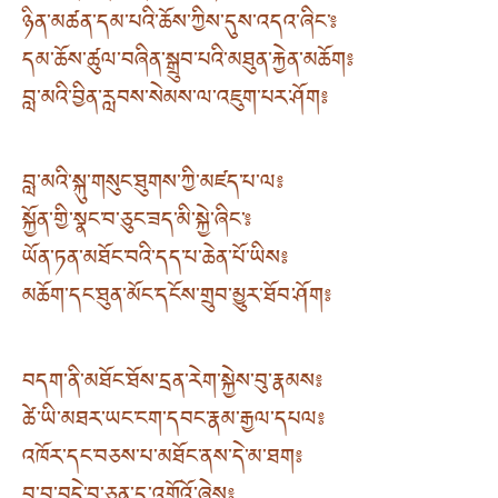
ཉིན་མཚན་དམ་པའི་ཆོས་ཀྱིས་དུས་འདའ་ཞིང་༔
དམ་ཆོས་ཚུལ་བཞིན་སྒྲུབ་པའི་མཐུན་རྐྱེན་མཆོག༔
བླ་མའི་བྱིན་རླབས་སེམས་ལ་འཇུག་པར་ཤོག༔
བླ་མའི་སྐུ་གསུང་ཐུགས་ཀྱི་མཛད་པ་ལ༔
སྐྱོན་གྱི་སྣང་བ་ཅུང་ཟད་མི་སྐྱེ་ཞིང་༔
ཡོན་ཏན་མཐོང་བའི་དད་པ་ཆེན་པོ་ཡིས༔
མཆོག་དང་ཐུན་མོང་དངོས་གྲུབ་མྱུར་ཐོབ་ཤོག༔
བདག་ནི་མཐོང་ཐོས་དྲན་རེག་སྐྱེས་བུ་རྣམས༔
ཚེ་ཡི་མཐར་ཡང་ངག་དབང་རྣམ་རྒྱལ་དཔལ༔
འཁོར་དང་བཅས་པ་མཐོང་ནས་དེ་མ་ཐག༔