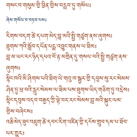
གསང་བ་གསུམ་གྱི་བྱིན་གྱིས་བརླབ་ཏུ་གསོལ༔
ཞེས་གསོལ་བ་བཏབ་པས༔
རིགས་བདག་ཚེ་དཔག་མེད་བླ་མའི་སྤྱི་གཙུག་ནས་ཞུགས༔
ཐུགས་ཀའི་སློབ་དཔོན་པདྨ་འབྱུང་གནས་ལ་ཐིམ༔
བླ་མ་ཡང་རང་ཉིད་དཔའ་བོ་རྟ་མགྲིན་དུ་གསལ་བའི་སྤྱི་གཙུག་ནས་
ཞུགས༔
སྙིང་ཁའི་མི་ཤིགས་པའི་ཐིག་ལེ་གའུ་ཁ་སྦྱར་གྱི་དབུས་སུ་རང་སེམས་
ཤིན་ཏུ་ཕྲ་བའི་རླུང་སེམས་ལ་ཐིམ་པས་ཐུགས་ཡིད་གཅིག་ཏུ་འདྲེས༔
སྙིང་དབུས་འདབ་བརྒྱད་ཀྱི་ལྟེ་བར་རང་སེམས་བླ་མའི་སྐུར་ལམ་
གྱིས་བཞེངས༔
འཆི་མེད་ཟུང་འཇུག་ཚེ་དབང་རིག་འཛིན་གྱི་དངོས་གྲུབ་དམ་པ་ཐོབ་
པར་གྱུར༔