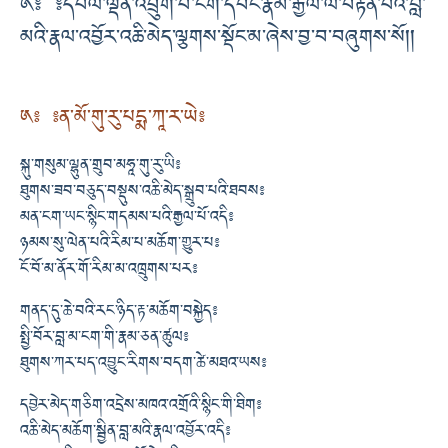
༁༔ ༔དཔལ་ལྡན་འབྲུག་པ་ངག་དབང་རྣམ་རྒྱལ་ལ་བརྟེན་པའི་བླ་
མའི་རྣལ་འབྱོར་འཆི་མེད་ལྕགས་སྡོང་མ་ཞེས་བྱ་བ་བཞུགས་སོ།།
༁༔ ༔ན་མོ་གུ་རུ་པདྨ་ཀཱ་ར་ཡེ༔
སྐུ་གསུམ་ལྷུན་གྲུབ་མཧཱ་གུ་རུ་ཡི༔
ཐུགས་ཟབ་བཅུད་བསྡུས་འཆི་མེད་སྒྲུབ་པའི་ཐབས༔
མན་ངག་ཡང་སྙིང་གདམས་པའི་རྒྱལ་པོ་འདི༔
ཉམས་སུ་ལེན་པའི་རིམ་པ་མཆོག་གྱུར་པ༔
ངོ་བོ་མ་ནོར་གོ་རིམ་མ་འཁྲུགས་པར༔
གནད་དུ་ཆེ་བའི་རང་ཉིད་རྟ་མཆོག་བསྐྱེད༔
སྤྱི་བོར་བླ་མ་ངག་གི་རྣམ་ཅན་ཚུལ༔
ཐུགས་ཀར་པད་འབྱུང་རིགས་བདག་ཚེ་མཐའ་ཡས༔
དབྱེར་མེད་གཅིག་འདྲེས་མཁའ་འགྲོའི་སྙིང་གི་ཐིག༔
འཆི་མེད་མཆོག་སྦྱིན་བླ་མའི་རྣལ་འབྱོར་འདི༔