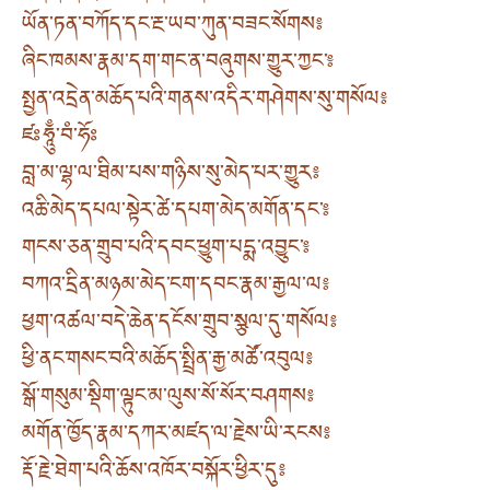
ཡོན་ཏན་བཀོད་དང་རྔ་ཡབ་ཀུན་བཟང་སོགས༔
ཞིང་ཁམས་རྣམ་དག་གང་ན་བཞུགས་གྱུར་ཀྱང་༔
སྤྱན་འདྲེན་མཆོད་པའི་གནས་འདིར་གཤེགས་སུ་གསོལ༔
ཛཿཧཱུྃ་བཾ་ཧོཿ
བླ་མ་ལྷ་ལ་ཐིམ་པས་གཉིས་སུ་མེད་པར་གྱུར༔
འཆི་མེད་དཔལ་སྟེར་ཚེ་དཔག་མེད་མགོན་དང་༔
གངས་ཅན་གྲུབ་པའི་དབང་ཕྱུག་པདྨ་འབྱུང་༔
བཀའ་དྲིན་མཉམ་མེད་ངག་དབང་རྣམ་རྒྱལ་ལ༔
ཕྱག་འཚལ་བདེ་ཆེན་དངོས་གྲུབ་སྩལ་དུ་གསོལ༔
ཕྱི་ནང་གསང་བའི་མཆོད་སྤྲིན་རྒྱ་མཚོ་འབུལ༔
སྒོ་གསུམ་སྡིག་ལྟུང་མ་ལུས་སོ་སོར་བཤགས༔
མགོན་ཁྱོད་རྣམ་དཀར་མཛད་ལ་རྗེས་ཡི་རངས༔
རྡོ་རྗེ་ཐེག་པའི་ཆོས་འཁོར་བསྐོར་ཕྱིར་དུ༔