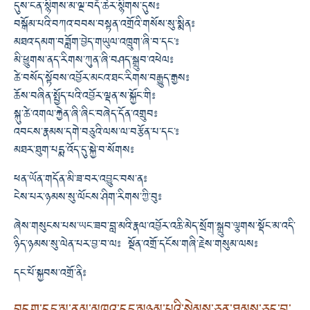
དུས་ངན་སྙིགས་མ་ལྔ་བདོ་ཆེར་སྙིགས་དུས༔
བསྒོམ་པའི་བཀའ་བབས་བསྟན་འགྲོའི་གསོས་སུ་སྨིན༔
མཐའ་དམག་བཟློག་བྱེད་གཡུལ་འཁྲུག་ཞི་བ་དང་༔
མི་ཕྱུགས་ནད་རིགས་ཀུན་ཞི་བཤད་སྒྲུབ་འཕེལ༔
ཚེ་བསོད་སྟོབས་འབྱོར་མངའ་ཐང་རིགས་བརྒྱུད་རྒྱས༔
ཆོས་བཞིན་སྤྱོད་པའི་འབྱོར་ལྡན་ས་སྐྱོང་གི༔
སྐུ་ཚེ་འགལ་རྐྱེན་ཞི་ཞིང་བཞེད་དོན་འགྲུབ༔
འབངས་རྣམས་དགེ་བཅུའི་ལས་ལ་བརྩོན་པ་དང་༔
མཐར་ཐུག་པདྨ་འོད་དུ་སྐྱེ་བ་སོགས༔
ཕན་ཡོན་གདོན་མི་ཟ་བར་འབྱུང་བས་ན༔
ངེས་པར་ཉམས་སུ་ལོངས་ཤིག་རིགས་ཀྱི་བུ༔
ཞེས་གསུངས་པས་ཡང་ཟབ་བླ་མའི་རྣལ་འབྱོར་འཆི་མེད་སྲོག་སྒྲུབ་ལྕགས་སྡོང་མ་འདི་
ཉིད་ཉམས་སུ་ལེན་པར་བྱ་བ་ལ༔ སྔོན་འགྲོ་དངོས་གཞི་རྗེས་གསུམ་ལས༔
དང་པོ་སྐྱབས་འགྲོ་ནི༔