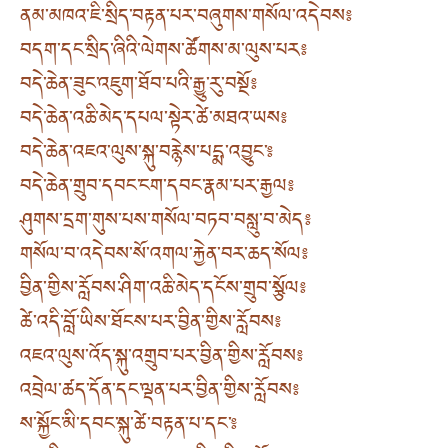
ནམ་མཁའ་ཇི་སྲིད་བརྟན་པར་བཞུགས་གསོལ་འདེབས༔
བདག་དང་སྲིད་ཞིའི་ལེགས་ཚོགས་མ་ལུས་པར༔
བདེ་ཆེན་ཟུང་འཇུག་ཐོབ་པའི་རྒྱུ་རུ་བསྔོ༔
བདེ་ཆེན་འཆི་མེད་དཔལ་སྟེར་ཚེ་མཐའ་ཡས༔
བདེ་ཆེན་འཇའ་ལུས་སྐུ་བརྙེས་པདྨ་འབྱུང་༔
བདེ་ཆེན་གྲུབ་དབང་ངག་དབང་རྣམ་པར་རྒྱལ༔
ཤུགས་དྲག་གུས་པས་གསོལ་བཏབ་བསླུ་བ་མེད༔
གསོལ་བ་འདེབས་སོ་འགལ་རྐྱེན་བར་ཆད་སོལ༔
བྱིན་གྱིས་རློབས་ཤིག་འཆི་མེད་དངོས་གྲུབ་སྩོལ༔
ཚེ་འདི་བློ་ཡིས་ཐོངས་པར་བྱིན་གྱིས་རློབས༔
འཇའ་ལུས་འོད་སྐུ་འགྲུབ་པར་བྱིན་གྱིས་རློབས༔
འབྲེལ་ཚད་དོན་དང་ལྡན་པར་བྱིན་གྱིས་རློབས༔
ས་སྐྱོང་མི་དབང་སྐུ་ཚེ་བརྟན་པ་དང་༔