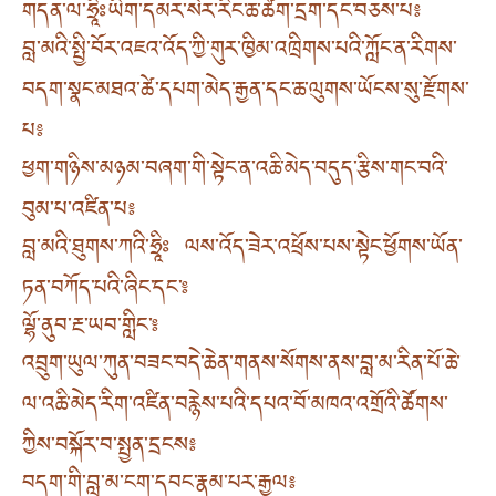
གདན་ལ་ཧྲཱིཿཡིག་དམར་སེར་རིང་ཆ་ཚེག་དྲག་དང་བཅས་པ༔
བླ་མའི་སྤྱི་བོར་འཇའ་འོད་ཀྱི་གུར་ཁྱིམ་འཁྲིགས་པའི་ཀློང་ན་རིགས་
བདག་སྣང་མཐའ་ཚེ་དཔག་མེད་རྒྱན་དང་ཆ་ལུགས་ཡོངས་སུ་རྫོགས་
པ༔
ཕྱག་གཉིས་མཉམ་བཞག་གི་སྟེང་ན་འཆི་མེད་བདུད་རྩིས་གང་བའི་
བུམ་པ་འཛིན་པ༔
བླ་མའི་ཐུགས་ཀའི་ཧྲཱིཿ ལས་འོད་ཟེར་འཕྲོས་པས་སྟེང་ཕྱོགས་ཡོན་
ཏན་བཀོད་པའི་ཞིང་དང་༔
ལྷོ་ནུབ་རྔ་ཡབ་གླིང་༔
འབྲུག་ཡུལ་ཀུན་བཟང་བདེ་ཆེན་གནས་སོགས་ནས་བླ་མ་རིན་པོ་ཆེ་
ལ་འཆི་མེད་རིག་འཛིན་བརྙེས་པའི་དཔའ་བོ་མཁའ་འགྲོའི་ཚོགས་
ཀྱིས་བསྐོར་བ་སྤྱན་དྲངས༔
བདག་གི་བླ་མ་ངག་དབང་རྣམ་པར་རྒྱལ༔