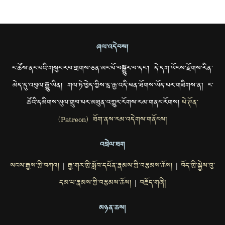
ཞལ་འདེབས།
ང་ཚོས་ནང་པའི་གསུང་རབ་གྲགས་ཅན་མང་པོ་བསྒྱུར་བ་དང་། དེ་དག་ཡོངས་རྫོགས་རིན་
མེད་དུ་འབུལ་རྒྱུ་ཡིན། གལ་ཏེ་ཁྱེད་ཀྱིས་དྲ་རྒྱ་འདི་ཕན་ཐོགས་ཡོད་པར་གཟིགས་ན། ང་
ཚོའི་དམིགས་ཡུལ་གྲུབ་པར་མཐུན་འགྱུར་རོགས་རམ་གནང་རོགས།
པེ་ཊོན་
(Patreon) ཐོག་ནས་རམ་འདེགས་གནོངས།
འབྲེལ་ཐག
སངས་རྒྱས་ཀྱི་བཀའ།
རྒྱ་གར་གྱི་སློབ་དཔོན་རྣམས་ཀྱི་བརྩམས་ཆོས།
བོད་གྱི་སྐྱེས་བུ་
|
|
དམ་པ་རྣམས་ཀྱི་བརྩམས་ཆོས།
བརྗོད་གཞི།
|
མཉན་ཆས།