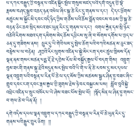
པ་དཀར་བརྒྱུད་ཀྱི་བསྟན་པ་འཛིན་སྐྱོང་སྤེལ་གསུམ་མཛད་པའི་དགེ་འདུན་གྱི་སྡེ་
རྣམས་བཤད་སྒྲུབ་འཆད་ཉན་འཕེལ་ཞིང་སྐུ་ཚེ་རིང་དུ་གནས་པ་དང་། དེ་དང་ཕྱོགས་
མཚུངས་ས་སྐྱོང་མི་དབང་འདི་ཉིད་ཀྱིས་གཙོས་པའི་ཆོས་བློན་འབངས་བཅས་ཀྱི་སྐུ་ཚེ་
བརྟན་ཅིང་ཆབ་སྲིད་མངའ་ཐང་ཡུན་རིང་དུ་གནས་པ་དང་། འགལ་རྐྱེན་དམ་སྲི་ཉེར་
འཚེའི་རིགས་མཐའ་དག་དམིགས་མེད་ཆོས་དབྱིངས་སུ་ཞི་བ་སོགས་དགོས་པ་ཁྱད་པ་
ཅན་དུ་གཟིགས་ནས། མྱུར་དུ་ཡི་གེའི་ལམ་དུ་སྤེལ་ཆོག་པའི་བཀའི་མཚན་མ་ཅུང་ཟད་
བརྙེས་པ་ལ་བརྟེན། ཤཱཀྱའི་རིང་ལུགས་འཛིན་པ་སྐྱེ་མིང་ངག་དབང་ཚུལ་ཁྲིམས་དོན་
ལྡན་ནམ་གསང་མཚན་པདྨ་རྡོ་རྗེ་དགྱེས་རོལ་མི་བསྐྱོད་རྒྱལ་པོ་བདག་གིས། འབྲུག་
བུམ་ཐངགི་གནས་སྐུ་རྗེའི་མདུན་སར་སྤེལ་བའི་ཡི་གེ་པ་ནི་ཚེ་རབས་དུ་མར་དཔལ་
ལྡན་འབྲུག་པའི་བསྟན་པ་རིན་པོ་ཆེ་ལ་དད་མོས་ཀྱིས་མཚམས་སྦྱར་ཤིན་ཏུ་བཟང་ཞིང་
གྲུབ་དབང་ངག་དབང་རྣམ་རྒྱལ་གྱི་ཐུགས་རྗེས་ཉེ་བར་བསྐྱངས་པས། སློབ་བུའི་སྐྱེ་
འཕྲེང་འཛིན་པ་སྲུང་འཁོར་པ་ཡེ་ཤེས་བཟང་པོས་སྤེལ་ལོ། །སྣོད་མིན་ལ་ཤིན་ཏུ་གསང་
བ་གལ་ཆེ་བ་ཡིན་ནོ། །
དགེ་འདིས་དཔལ་ལྡན་འབྲུག་པ་དཀར་བརྒྱུད་ཀྱི་བསྟན་པ་རིན་པོ་ཆེ་ཡུན་རིང་དུ་
གནས་པའི་རྒྱུར་གྱུར་ཅིག། །།