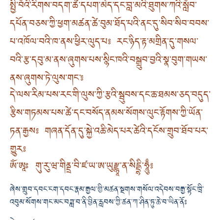
སྤྱི་བོའི་རིགས་བདག་ཚེ་དཔག་མེད་དང་བླ་མའི་ཐུགས་ཀའི་སློབ་
དཔོན་བཅས་ཀྱི་ཕྱག་མཚན་ཚེ་བུམ་ཐོད་པའི་ནང་དུ་སིབ་སིབ་བབས་
པ་འཁོལ་བའི་ཁ་ནས་ཕྱིར་ལུད་པ༔ རང་ཉིད་རྟ་མགྲིན་དུ་གསལ་
བའི་རྩ་དབུ་མ་ནས་ཞུགས་པས་སྙིང་ཁའི་བསྒྲུབ་བྱའི་སྣ་བུག་གཡས་
ནས་ཞུགས་ཏེ་ལུས་གང་༔
དེ་ལས་རིམ་པས་རང་གི་ལུས་ཀྱི་རྩའི་སྦུབས་དང་ཆ་ཐམས་ཅད་བདུད་
རྩིས་གཏམས་པས་ཚེ་དང་བསོད་ནམས་སོགས་ལུང་རྟོགས་ཀྱི་ཡོན་
ཏན་རྒྱས༔ གཞན་དོན་དུ་སྐྱེ་འཆི་མེད་པར་ཚེའི་དངོས་གྲུབ་ཐོབ་པར་
གྱུར༔
ཨོཾ་ཨཱཿ གུ་རུ་ཝ་གིནྡྲ་བི་ཛ་ཡ་ཨ་ཡུརྫྙཱ་ན་སིདྡྷི་ཧཱུྃ༔
ཞེས་གྲུབ་དབང་ངག་དབང་རྣམ་རྒྱལ་གྱི་མཚན་སྔགས་གསོལ་འདེབས་བརྒྱ་སྟོང་ཁྲི་
འབུམ་སོགས་གང་མང་བཟླ་བ་ནི་བྱིན་རླབས་ཀྱི་ཚན་ཀ་ཤིན་ཏུ་ཆེ་བ་ཡིན་ནོ༔