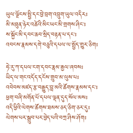
ཡུལ་ལྗོངས་སྤྱི་དང་བྱེ་བྲག་འབྲུག་ཡུལ་འདིར༔
མི་མཐུན་ཉེར་འཚེའི་མིང་ཡང་མི་གྲགས་ཤིང་༔
ས་སྐྱོང་མི་དབང་ཆབ་སྲིད་བརྟན་པ་དང་༔
འབངས་རྣམས་དགེ་བཅུའི་དཔལ་ལ་སྤྱོད་གྱུར་ཅིག༔
ཧེ་རུ་ཀ་དཔལ་ངག་དབང་རྣམ་རྒྱལ་ཞབས༔
ཡིད་ལ་གང་འདོད་དངོས་གྲུབ་མ་ལུས་པ༔
འབེབས་མཛད་རྩ་བརྒྱུད་བླ་མའི་ཚོགས་རྣམས་དང་༔
ཕྱག་བཞི་མགོན་པོ་དཔལ་ལྡན་དུད་སོལ་མས༔
འདི་ཕྱིའི་ལེགས་ཚོགས་ཐམས་ཅད་ཅིག་ཅར་དུ༔
ལེགས་པར་སྒྲུབ་པར་བྱེད་པའི་བཀྲ་ཤིས་ཤོག༔