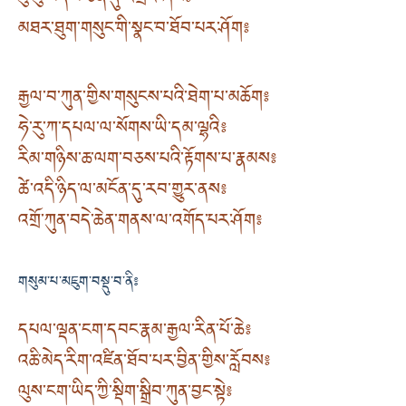
བུ་བུ་བདེ་བ་ཅན་དུ་འགྲོའོ་ཞེས༔
མཐར་ཐུག་གསུང་གི་སྣང་བ་ཐོབ་པར་ཤོག༔
རྒྱལ་བ་ཀུན་གྱིས་གསུངས་པའི་ཐེག་པ་མཆོག༔
ཧེ་རུ་ཀ་དཔལ་ལ་སོགས་ཡི་དམ་ལྷའི༔
རིམ་གཉིས་ཆ་ལག་བཅས་པའི་རྟོགས་པ་རྣམས༔
ཚེ་འདི་ཉིད་ལ་མངོན་དུ་རབ་གྱུར་ནས༔
འགྲོ་ཀུན་བདེ་ཆེན་གནས་ལ་འགོད་པར་ཤོག༔
གསུམ་པ་མཇུག་བསྡུ་བ་ནི༔
དཔལ་ལྡན་ངག་དབང་རྣམ་རྒྱལ་རིན་པོ་ཆེ༔
འཆི་མེད་རིག་འཛིན་ཐོབ་པར་བྱིན་གྱིས་རློབས༔
ལུས་ངག་ཡིད་ཀྱི་སྡིག་སྒྲིབ་ཀུན་བྱང་སྟེ༔