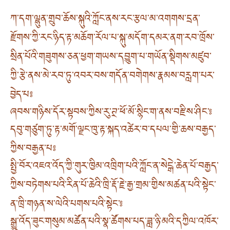
ཀ་དག་ལྷུན་གྲུབ་ཆོས་སྐུའི་ཀློང་ནས་རང་རྩལ་མ་འགགས་དྲན་
རྫོགས་ཀྱི་རང་ཉིད་རྟ་མཆོག་རོལ་པ་སྐུ་མདོག་དམར་ནག་རབ་ཁྲོས་
སྲིན་པོའི་གཟུགས་ཅན་ཕྱག་གཡས་དབྱུག་པ་གཡོན་སྡིགས་མཛུབ་
ཀྱི་རྩེ་ནས་མེ་རབ་ཏུ་འབར་བས་གདོན་བགེགས་རྣམས་བརླག་པར་
བྱེད་པ༔
ཞབས་གཉིས་དོར་སྟབས་ཀྱིས་རུ་ཊྲ་ཕོ་མོ་སྙིང་ག་ནས་བརྫིས་ཤིང་༔
དབུ་གཙུག་ཏུ་རྟ་མགོ་ལྗང་ཁུ་རྟ་སྐད་འཚེར་བ་དཔལ་གྱི་ཆས་བརྒྱད་
ཀྱིས་བརྒྱན་པ༔
སྤྱི་བོར་འཇའ་འོད་ཀྱི་གུར་ཁྱིམ་འཁྲིག་པའི་ཀློང་ན་སེངྒེ་ཆེན་པོ་བརྒྱད་
ཀྱིས་བཏེགས་པའི་རིན་པོ་ཆེའི་ཁྲི་རྡོ་རྗེ་རྒྱ་གྲམ་གྱིས་མཚན་པའི་སྟེང་
ན་ཁྲི་གཉན་ས་ལེའི་པགས་པའི་སྟེང་༔
སྒྱུ་འོད་ཟུང་གསུམ་མཚོན་པའི་སྣ་ཚོགས་པད་ཟླ་ཉི་མའི་དཀྱིལ་འཁོར་