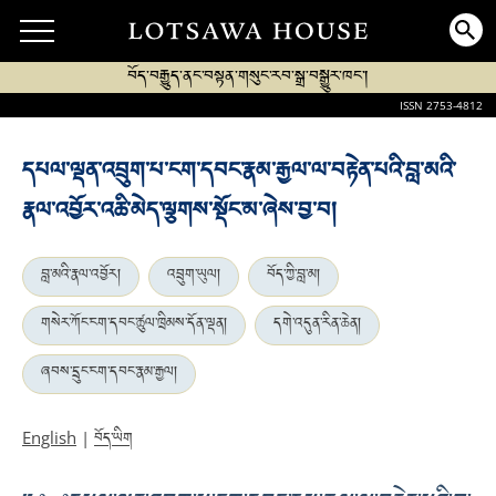
བོད་བརྒྱུད་ནང་བསྟན་གསུང་རབ་སྒྲ་བསྒྱུར་ཁང་།
ISSN 2753-4812
དཔལ་ལྡན་འབྲུག་པ་ངག་དབང་རྣམ་རྒྱལ་ལ་བརྟེན་པའི་བླ་མའི་
རྣལ་འབྱོར་འཆི་མེད་ལྕགས་སྡོང་མ་ཞེས་བྱ་བ།
བླ་མའི་རྣལ་འབྱོར།
འབྲུག་ཡུལ།
བོད་ཀྱི་བླ་མ།
གསེར་ཀོང་ངག་དབང་ཚུལ་ཁྲིམས་དོན་ལྡན།
དགེ་འདུན་རིན་ཆེན།
ཞབས་དྲུང་ངག་དབང་རྣམ་རྒྱལ།
བོད་ཡིག
English
|