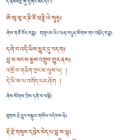
དེ་ནསབཛྲ་གུ་རུ་གང་མང་དང་༔
ཨོཾ་ཨཱ་མཱ་ར་ཎི་ཛི་ཝནྟི་ཡེ་སྭཱཧཱ༔
ཞེས་གཙོ་བོར་བཟླ༔ གཟུངས་རིང་ལན་བདུན་སོགས་གང་འཕྲོད་བཟླ༔
དགེ་བ་འདི་ཡིས་མྱུར་དུ་བདག༔
བླ་མ་སངས་རྒྱས་འགྲུབ་གྱུར་ནས༔
འགྲོ་བ་གཅིག་ཀྱང་མ་ལུས་པ། །
དེ་ཡི་ས་ལ་འགོད་པར་ཤོག །
ཞེས་སོགས་ཀྱིས་དགེ་བ་བསྔོ༔
ཐུགས་རྗེ་མྱུཪ་བསྐུལ་གསོལ་འདེབས་ནི༔
རྡོ་རྗེ་གསུམ་དབྱེར་མེད་པ་བླ་མ་ལྷ༔