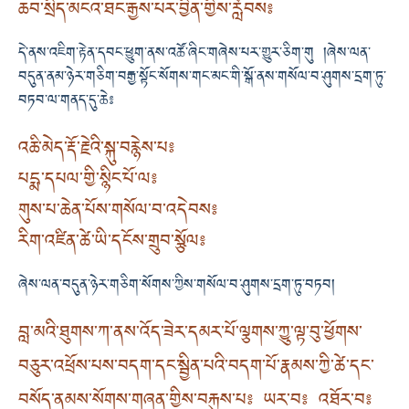
ཆབ་སྲིད་མངའ་ཐང་རྒྱས་པར་བྱིན་གྱིས་རློབས༔
དེ་ནས་འཇིག་རྟེན་དབང་ཕྱུག་ནས་འཚོ་ཞིང་གཞེས་པར་གྱུར་ཅིག་གུ །ཞེས་ལན་
བདུན་ནམ་ཉེར་གཅིག་བརྒྱ་སྟོང་སོགས་གང་མང་གི་སྒོ་ནས་གསོལ་བ་ཤུགས་དྲག་ཏུ་
བཏབ་ལ་གནད་དུ་ཆེ༔
འཆི་མེད་རྡོ་རྗེའི་སྐུ་བརྙེས་པ༔
པདྨ་དཔལ་གྱི་སྙིང་པོ་ལ༔
གུས་པ་ཆེན་པོས་གསོལ་བ་འདེབས༔
རིག་འཛིན་ཚེ་ཡི་དངོས་གྲུབ་སྩོལ༔
ཞེས་ལན་བདུན་ཉེར་གཅིག་སོགས་ཀྱིས་གསོལ་བ་ཤུགས་དྲག་ཏུ་བཏབ།
བླ་མའི་ཐུགས་ཀ་ནས་འོད་ཟེར་དམར་པོ་ལྕགས་ཀྱུ་ལྟ་བུ་ཕྱོགས་
བཅུར་འཕྲོས་པས་བདག་དང་སྦྱིན་པའི་བདག་པོ་རྣམས་ཀྱི་ཚེ་དང་
བསོད་ནམས་སོགས་གཞན་གྱིས་བརྐུས་པ༔ ཡར་བ༔ འཐོར་བ༔