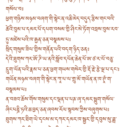
གསོལ་བ༔
ཕྱག་གཉིས་མཉམ་བཞག་གི་སྟེང་ན་འཆི་མེད་བདུད་རྩིས་གང་བའི་
ཚེའི་བུམ་པ་དམར་པོ་དཔག་བསམ་གྱི་ཤིང་མེ་ཏོག་འབྲས་བུས་རབ་
ཏུ་མཛེས་པའི་ཁ་རྒྱན་ཅན་བསྣམས་པ༔
སྲིད་གསུམ་ཟིལ་གྱིས་གནོན་པའི་བདག་ཉིད་ཅན༔
དེའི་ཐུགས་ཀར་ཨོ་ཌི་ཡ་ནའི་སློབ་དཔོན་ཆེན་པོ་ཨ་ཙ་ར་ལོ་བཅུ་
དྲུག་ལོན་པའི་རྣམ་པ་ཅན་ཕྱག་གཡས་གསེར་གྱི་རྡོ་རྗེ་རྩེ་ལྔ་པ་དང་༔
གཡོན་མཉམ་བཞག་གི་སྟེང་ན་ཀཱ་པ་ལ་གྲུ་མོ་གཡོན་ན་ཁ་ཊཱཾ་ག་
བསྣམས་པ༔
ན་བཟའ་ཆོས་གོས་གསུམ་དང་ལྡན་པ་པཎ་ཞྭ་དམར་སྨུག་གསོལ་
ཞིང་པཎྜི་ཏའི་ཆ་བྱད་ཅན་ཞབས་རོལ་སྟབས་ཀྱིས་བཞུགས་པ༔
ཐུགས་ཀར་ཐིག་ལེ་དྭངས་མ་དཀར་དམར་ཁ་སྦྱར་གྱི་དབུས་སུ་ཟླ་