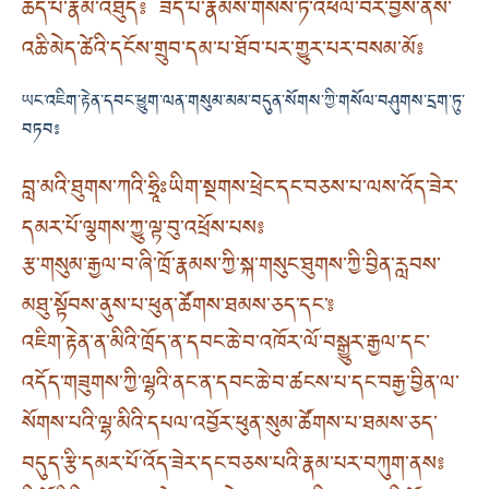
ཆད་པ་རྣམ་འཐུད༔ ཟད་པ་རྣམས་གསོས་ཏེ་འཕེལ་བར་བྱས་ནས་
འཆི་མེད་ཚེའི་དངོས་གྲུབ་དམ་པ་ཐོབ་པར་གྱུར་པར་བསམ་མོ༔
ཡང་འཇིག་རྟེན་དབང་ཕྱུག་ལན་གསུམ་མམ་བདུན་སོགས་ཀྱི་གསོལ་བཤུགས་དྲག་ཏུ་
བཏབ༔
བླ་མའི་ཐུགས་ཀའི་ཧྲཱིཿཡིག་སྔགས་ཕྲེང་དང་བཅས་པ་ལས་འོད་ཟེར་
དམར་པོ་ལྕགས་ཀྱུ་ལྟ་བུ་འཕྲོས་པས༔
རྩ་གསུམ་རྒྱལ་བ་ཞི་ཁྲོ་རྣམས་ཀྱི་སྐ་གསུང་ཐུགས་ཀྱི་བྱིན་རླབས་
མཐུ་སྟོབས་ནུས་པ་ཕུན་ཚོགས་ཐམས་ཅད་དང་༔
འཇིག་རྟེན་ན་མིའི་ཁྲོད་ན་དབང་ཆེ་བ་འཁོར་ལོ་བསྒྱུར་རྒྱལ་དང་
འདོད་གཟུགས་ཀྱི་ལྷའི་ནང་ན་དབང་ཆེ་བ་ཚངས་པ་དང་བརྒྱ་བྱིན་ལ་
སོགས་པའི་ལྷ་མིའི་དཔལ་འབྱོར་ཕུན་སུམ་ཚོགས་པ་ཐམས་ཅད་
བདུད་རྩི་དམར་པོ་འོད་ཟེར་དང་བཅས་པའི་རྣམ་པར་བཀུག་ནས༔