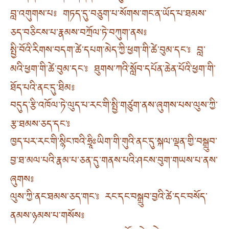
བླ་འགུགས་པ༔ གཏད་དུ་བཅུག་པ་སོགས་གང་ན་ཡོད་པ་ཐམས་
ཅད་བཅིངས་པ་རྣམས་བཀྲོལ་ཏེ་བཀུག་ནས༔
སྤྱི་བོའི་རིགས་བདག་ཚེ་དཔག་མེད་ཀྱི་ཕྱག་གི་ཚེ་བུམ་དང་༔ བླ་
མའི་ཕྱག་གི་ཚེ་བུམ་དང་༔ ཐུགས་ཀའི་སློབ་དཔོན་ཆེན་པོའི་ཕྱག་གི་
ཐོད་པའི་ནང་དུ་ཐིམ༔
བདུད་རྩི་འཁོལ་ཏེ་ལུད་པ་རང་གི་སྤྱི་གཙུག་ནས་ཞུགས་པས་ལུས་ཀྱི་
རྩ་ཐམས་ཅད་དང་༔
ཁྱད་པར་རང་གི་སྙིང་ཁའི་ཧྲཱིཿཡིག་གི་གུའི་ནང་དུ་སྐལ་ལྡན་གྱི་བསྒྲུབ་
བྱ་ཐ་མལ་པའི་རྣམ་པ་ཅན་དུ་གནས་པའི་ཤངས་བུག་གཡས་པ་ནས་
ཞུགས༔
ལུས་ཀྱི་ནང་ཐམས་ཅད་གང་༔ རང་དང་བསྒྲུབ་བྱའི་ཚེ་དང་བསོད་
ནམས་ཉམས་པ་གསོས༔