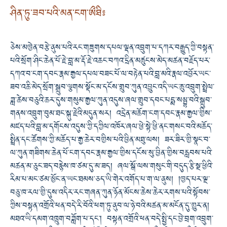
ཤིན་ཏུ་ཟབ་པའི་མན་ངག་ཨྀཐི༔
ཅེས་མཁྱེན་བརྩེ་ནུས་པའི་རང་གཟུགས་དཔལ་ལྡན་འབྲུག་པ་དཀར་བརྒྱུད་ཀྱི་བསྟན་
པའི་སྲོག་ཤིང་ཆེན་པོ་རྗེ་བླ་མ་རྡོ་རྗེ་འཆང་བཀའ་དྲིན་མཚུངས་མེད་མཚན་བརྗོད་པར་
དཀའ་བ་ངག་དབང་རྣམ་རྒྱལ་དཔལ་བཟང་པོ་ལ་བརྟེན་པའི་བླ་མའི་རྣལ་འབྱོར་ཡང་
ཟབ་འཆི་མེད་སྲོག་སྒྲུབ་ལྕགས་སྡོང་མ་དངོས་གྲུབ་ཀུན་འབྱུང་འདི་ཡང་ཆུ་འབྲུག་སྤྲེལ་
ཟླ་ཚེས་བཅུའི་ཆར་དུས་གསུམ་རྒྱལ་ཀུན་འདུས་ཞལ་གྲུབ་དབང་པདྨ་སམྦྷ་བའི་སྒྲུབ་
གནས་འབྲུག་བུམ་ཐང་སྐུ་རྗེའི་མདུན་སར། འདྲེན་མཆོག་ངག་དབང་རྣམ་རྒྱལ་གྱིས་
མཛད་པའི་བླ་མ་དགོངས་འདུས་ཀྱི་དཀྱིལ་འཁོར་ཞལ་ཕྱེ་སྟེ་ཕྱི་ནང་གསང་བའི་མཆོད་
སྤྲིན་དང་ཚོགས་ཀྱི་མཆོད་པ་རྒྱ་ཆེར་བགྱིས་པའི་བྱིན་མཐུ་ལས། ཟར་ཟིར་གྱི་སྣང་བ་
ལ་ཀུན་གཟིགས་ཆེན་པོ་ངག་དབང་རྣམ་རྒྱལ་གྱིས་དངོས་སུ་བྱིན་གྱིས་བརླབས་པའི་
མཚན་མ་ཅུང་ཟད་བརྙེས་ཁ་ཙམ་དུ་མ་ཟད། ཞལ་སྒོ་ལས་གསུང་གི་བདུད་རྩི་སྔ་ཕྱིའི་
རིམ་པ་མང་ཙམ་མྱོང་ན་ཡང་ཐམས་ཅད་ཡི་གེར་འགོད་པ་ག་ལ་ནུས། །ཁྱད་པར་ལྔ་
བཅུ་ཁ་རལ་གྱི་དུས་འདིར་རང་གཞན་ཀུན་ཉོན་མོངས་ཆེས་ཆེར་རགས་པའི་སྟོབས་
ཀྱིས་བསྟན་འགྲོའི་ཕན་བདེ་རི་བོའི་ཕག་ཏུ་ནུབ་ལ་ཉེ་བའི་མཚན་མ་མངོན་དུ་གྱུར་ན།
མཐའ་ཡི་དམག་འཁྲུག་བཟློག་པ་དང་། བསྟན་འགྲོའི་ཕན་བདེ་སྤྱི་དང་བྱེ་བྲག་འབྲུག་