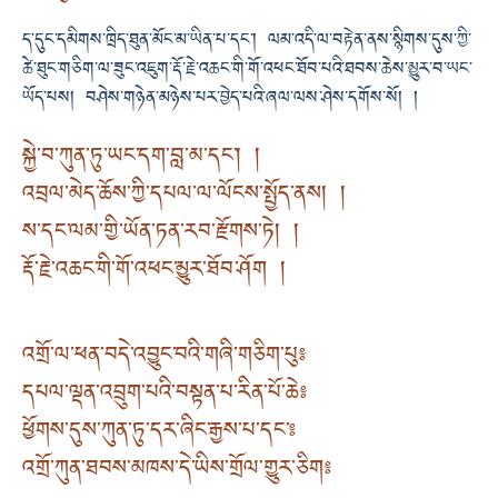
ད་དུང་དམིགས་ཁྲིད་ཐུན་མོང་མ་ཡིན་པ་དང་། ལམ་འདི་ལ་བརྟེན་ནས་སྙིགས་དུས་ཀྱི་
ཚེ་ཐུང་གཅིག་ལ་ཟུང་འཇུག་རྡོ་རྗེ་འཆང་གི་གོ་འཕང་ཐོབ་པའི་ཐབས་ཆེས་མྱུར་བ་ཡང་
ཡོད་པས། བཤེས་གཉེན་མཉེས་པར་བྱེད་པའི་ཞལ་ལས་ཤེས་དགོས་སོ། །
སྐྱེ་བ་ཀུན་ཏུ་ཡང་དག་བླ་མ་དང༌། །
འབྲལ་མེད་ཆོས་ཀྱི་དཔལ་ལ་ལོངས་སྤྱོད་ནས། །
ས་དང་ལམ་གྱི་ཡོན་ཏན་རབ་རྫོགས་ཏེ། །
རྡོ་རྗེ་འཆང་གི་གོ་འཕང་མྱུར་ཐོབ་ཤོག །
འགྲོ་ལ་ཕན་བདེ་འབྱུང་བའི་གཞི་གཅིག་པུ༔
དཔལ་ལྡན་འབྲུག་པའི་བསྟན་པ་རིན་པོ་ཆེ༔
ཕྱོགས་དུས་ཀུན་ཏུ་དར་ཞིང་རྒྱས་པ་དང་༔
འགྲོ་ཀུན་ཐབས་མཁས་དེ་ཡིས་གྲོལ་གྱུར་ཅིག༔