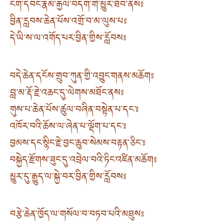
ངག་དབང་རྣམ་རྒྱལ་བདག་གི་མྱུར་ཐོབ་ནས༔
བྱིན་རླབས་ཆེན་པོས་འགྲོ་བ་མ་ལུས་པ༔
དེ་ཡི་ས་ལ་འགོད་པར་བྱིན་གྱིས་རློབས༔
བདེ་ཆེན་དངོས་གྲུབ་ཀུན་གྱི་འབྱུང་གནས་མཆོག༔
བླ་མ་རྡོ་རྗེ་འཆང་དུ་ལེགས་མཐོང་ནས༔
གུས་པ་ཆེན་པོས་ཚུལ་བཞིན་བསྟེན་པ་དང་༔
འཁོར་བའི་ཆོས་ལ་ཞེན་པ་ལྡོག་པ་དང་༔
བྱམས་དང་སྙིང་རྗེ་བྱང་ཆུབ་སེམས་བརྟན་ཅིང་༔
བསྐྱེད་རྫོགས་ཟུང་དུ་འབྲེལ་བའི་ཏིང་འཛིན་མཆོག༔
མྱུར་དུ་རྒྱུད་ལ་སྐྱེ་བར་བྱིན་གྱིས་རློབས༔
བརྩེ་ཆེན་ཁྱོད་ལ་གསོལ་བ་བཏབ་པའི་མཐུས༔