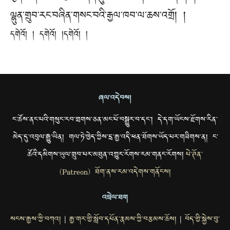
ལྷུན་གྲུབ་རང་བཞིན་གསང་བའི་རྒྱལ་ཁབ་ལ་ཆས་འགྲོ། །
དགེའོ། ། དགེའོ། །དགེའོ། །
ཞལ་འདེབས།
ང་ཚོས་ནང་པའི་གསུང་རབ་གྲགས་ཅན་མང་པོ་བསྒྱུར་བ་དང་། དེ་དག་ཡོངས་རྫོགས་རིན་
མེད་དུ་འབུལ་རྒྱུ་ཡིན། གལ་ཏེ་ཁྱེད་ཀྱིས་དྲ་རྒྱ་འདི་ཕན་ཐོགས་ཡོད་པར་གཟིགས་ན། ང་
ཚོའི་དམིགས་ཡུལ་གྲུབ་པར་མཐུན་འགྱུར་རོགས་རམ་གནང་རོགས།
པེ་ཊོན་
(Patreon) ཐོག་ནས་རམ་འདེགས་གནོངས།
འབྲེལ་ཐག
སངས་རྒྱས་ཀྱི་བཀའ།
རྒྱ་གར་གྱི་སློབ་དཔོན་རྣམས་ཀྱི་བརྩམས་ཆོས།
བོད་གྱི་སྐྱེས་བུ་
|
|