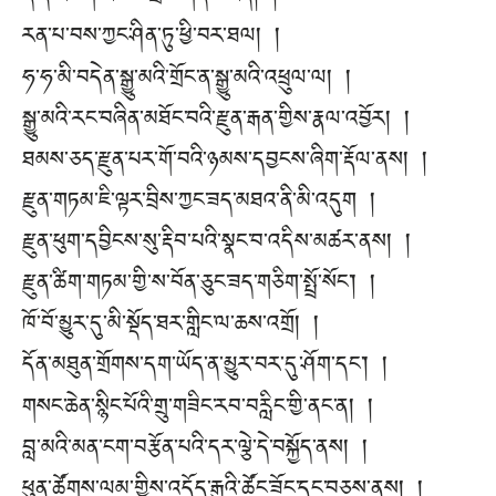
རན་པ་བས་ཀྱང་ཤིན་ཏུ་ཕྱི་བར་ཐལ། །
ཧ་ཧ་མི་བདེན་སྒྱུ་མའི་གྲོང་ན་སྒྱུ་མའི་འཕྲུལ་ལ། །
སྒྱུ་མའི་རང་བཞིན་མཐོང་བའི་རྫུན་རྒན་གྱིས་རྣལ་འབྱོར། །
ཐམས་ཅད་རྫུན་པར་གོ་བའི་ཉམས་དབྱངས་ཞིག་རྡོལ་ནས། །
རྫུན་གཏམ་ཇི་ལྟར་བྲིས་ཀྱང་ཟད་མཐའ་ནི་མི་འདུག །
རྫུན་ཕུག་དབྱིངས་སུ་རྡིབ་པའི་སྣང་བ་འདིས་མཚར་ནས། །
རྫུན་ཚིག་གཏམ་གྱི་ས་བོན་ཅུང་ཟད་གཅིག་སྤྲོ་སོང་། །
ཁོ་བོ་མྱུར་དུ་མི་སྡོད་ཐར་གླིང་ལ་ཆས་འགྲོ། །
དོན་མཐུན་གྲོགས་དག་ཡོད་ན་མྱུར་བར་དུ་ཤོག་དང་། །
གསང་ཆེན་སྙིང་པོའི་གྲུ་གཟིང་རབ་བརླིང་གྱི་ནང་ན། །
བླ་མའི་མན་ངག་བརྩོན་པའི་དར་ལྕེ་དེ་བསྐྱོད་ནས། །
ཕུན་ཚོགས་ལམ་གྱིས་འདོད་རྒུའི་ཚོང་ཟོང་དང་བཅས་ནས། །