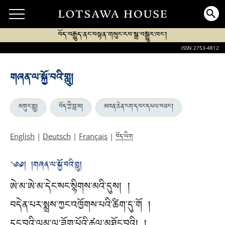
བོད་བརྒྱུད་ནང་བསྟན་གསུང་རབ་སྒྲ་བསྒྱུར་ཁང་།
ISSN 2753-4812
གཞན་ལ་སྐྱོ་བའི་གླུ།
མགུར་གླུ།
བོད་ཀྱི་བླ་མ།
མཁན་ཆེན་ངག་དབང་དཔལ་བཟང་།
བོད་ཡིག
English
|
Deutsch
|
Français
|
༄༅། །གཞན་ལ་སྐྱོ་བའི་གླུ།
ཨེ་མ་ཨེ་མ་དེང་སང་སྙིགས་མའི་དུས། །
བདེན་པར་སྨྲས་ཀྱང་འཁྱོགས་པའི་ཚིག་དུ་གོ །