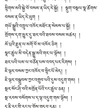
དྲང་བའི་ལམ་ལ་ཟོག་པོའི་ཚུལ་མཐོང་བའི། །
སྙིགས་མའི་སྐྱེ་བོ་བསམ་ན་ཡིད་རེ་སྐྱོ། ། སྡུག་བསྔལ་སྣ་ཚོགས་
བསམ་ན་ཡིད་རེ་མུག །
གཡོ་སྒྱུའི་འཁྲུལ་འཁོར་མཐོང་ན་སེམས་པ་སྐྱོ། །
གྲོགས་དག་མྱུར་དུ་ཐར་བའི་ཐབས་བསམ་མཚར། །
མོ་པྲའི་རྫུན་ལ་མགོ་བོ་མ་འཁོར་ཅིག །
སྣང་ཚུལ་མི་བདེན་སྒྱུ་མའི་གར་ལ་ལྟོས། །
ཐར་པའི་ལམ་ལ་བཙོན་པས་འབད་པར་རིགས། །
ཇི་ལྟར་བསམ་ཀྱང་འཁོར་བ་སྙིང་པོ་མེད། །
ཇི་ལྟར་བསྒྲུབས་ཀྱང་འགྲུབ་པའི་དུས་འདུག་གམ། །
སྔར་སོང་ཤི་བའི་མགྲོན་པོའི་ངང་ཚུལ་ཅན། །
སྔ་རབས་བསོགས་པ་ད་ལྟ་འདུག་གམ་ལྟོས། །
ད་ནི་རང་གི་རང་ལ་གྲོས་གདབ་རན། །