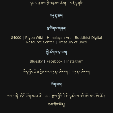
དམ་པ་རྣམས་ཀྱི་བརྩམས་ཆོས།
བརྗོད་གཞི།
|
མཉན་ཆས།
དྲ་ཚིགས་གཞན།
84000
|
Rigpa Wiki
|
Himalayan Art
|
Buddhist Digital
Resource Center
|
Treasury of Lives
སྤྱི་ཚོགས་དྲ་ལམ།
Bluesky
|
Facebook
|
Instagram
བེད་སྤྱོད་ཀྱི་ཆ་རྐྱེན་དང་གཏན་འབེབས།
གཏན་འབེབས།
|
ཆོག་ཐམ།
ལས་གཞི་འདིའི་ཆོག་མཆན་ནི། 4.0 རྒྱལ་སྤྱིའི་ཁེ་མེད་ཚོགས་པའི་ཐོབ་ཐང་འོག་ཆོག་
ཐམ་ཐོབ་ཡོད།