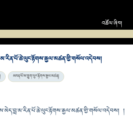
འཚོལ་ཞིབ།
མ་རིན་པོ་ཆེ་ལུང་རྟོགས་རྒྱལ་མཚན་གྱི་གསོལ་འདེབས།
།
མཁན་པོ་ཨ་ཁྱུག་ལུང་རྟོགས་རྒྱལ་མཚན།
ེད་བླ་མ་རིན་པོ་ཆེ་ལུང་རྟོགས་རྒྱལ་མཚན་གྱི་གསོལ་འདེབས། །