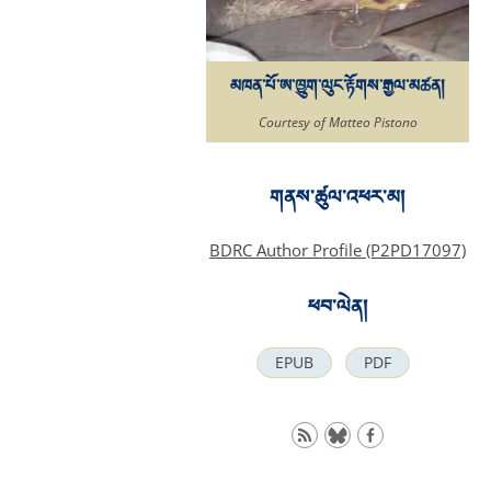
མཁན་པོ་ཨ་ཁྱུག་ལུང་རྟོགས་རྒྱལ་མཚན།
Courtesy of Matteo Pistono
གནས་ཚུལ་འཕར་མ།
BDRC Author Profile (P2PD17097)
ཕབ་ལེན།
EPUB
PDF