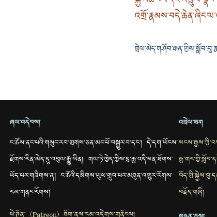
སྐྱེ་འཆི་བར་དོའི་འཁྲུལ་སྣ
འགྲོ་རྣམས་བདེ་ཆེན་ཞིང་ལ་
ཁྲེལ་མེད་གཤོབ་རྒན་གྱིས་སློབ་བུ་
ཞལ་འདེབས།
འབྲེལ་ཐག
ང་ཚོས་ནང་པའི་གསུང་རབ་གྲགས་ཅན་མང་པོ་བསྒྱུར་བ་དང་། དེ་དག་ཡོངས་
སངས་རྒྱས་ཀྱི་
རྫོགས་རིན་མེད་དུ་འབུལ་རྒྱུ་ཡིན། གལ་ཏེ་ཁྱེད་ཀྱིས་དྲ་རྒྱ་འདི་ཕན་ཐོགས་
རྒྱ་གར་གྱི་སློབ
ཡོད་པར་གཟིགས་ན། ང་ཚོའི་དམིགས་ཡུལ་གྲུབ་པར་མཐུན་འགྱུར་རོགས་
བོད་གྱི་སྐྱེས་བ
རམ་གནང་རོགས།
བརྗོད་གཞི།
པེ་ཊོན་ (Patreon) ཐོག་ནས་རམ་འདེགས་གནོངས།