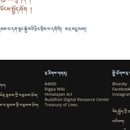
ང་དབྱིངས་སུ་དག །
ལོངས་སྤྱོད་ཤོག །
རྣམས་ལ་དག་སྣང་སྐྱེ་བའི་ཕྱིར་བྲིས་པ་དགེའོ།། སརྦ་མངྒ་ལམ།།
དྲ་ཚིགས་གཞན།
སྤྱི་ཚོགས་ད
བཀའ།
84000
Bluesky
Rigpa Wiki
Faceboo
་དཔོན་རྣམས་ཀྱི་བརྩམས་ཆོས།
Himalayan Art
Instagra
Buddhist Digital Resource Center
ུ་དམ་པ་རྣམས་ཀྱི་བརྩམས་ཆོས།
Treasury of Lives
བེད་སྤྱོད་ཀྱི
འབེབས།