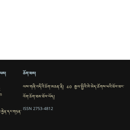
ྲ་ལམ།
ཆོག་ཐམ།
ལས་གཞི་འདིའི་ཆོག་མཆན་ནི། 4.0 རྒྱལ་སྤྱིའི་ཁེ་མེད་ཚོགས་པའི་ཐོབ་ཐང་
k
m
འོག་ཆོག་ཐམ་ཐོབ་ཡོད།
ISSN 2753-4812
་ཆ་རྐྱེན་དང་གཏན་