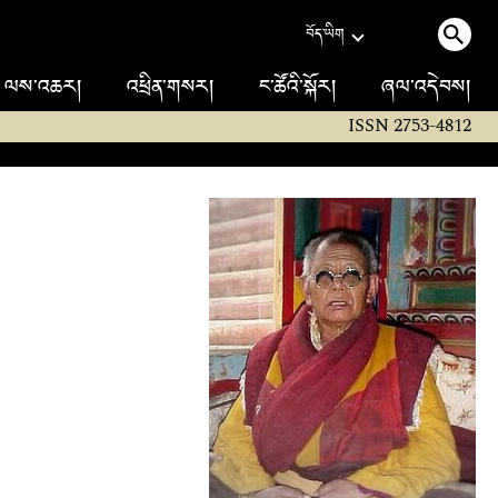
བོད་ཡིག
ལས་འཆར།
འཕྲིན་གསར།
ང་ཚོའི་སྐོར།
ཞལ་འདེབས།
ISSN 2753-4812