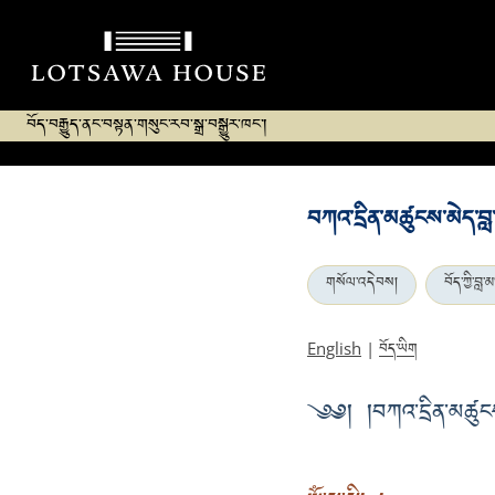
བོད་བརྒྱུད་ནང་བསྟན་གསུང་རབ་སྒྲ་བསྒྱུར་ཁང་།
བཀའ་དྲིན་མཚུངས་མེད་བླ་
གསོལ་འདེབས།
བོད་ཀྱི་བླ་མ
བོད་ཡིག
English
|
༄༅། །བཀའ་དྲིན་མཚུངས་མ