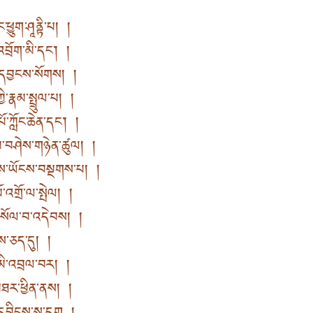
ྱུག་ཤཱནྟི་པ། །
འབྲོག་མི་དང་། །
ག་དབྱངས་སོགས། །
ི་རྣམ་སྤྲུལ་པ། །
ོ་ཀློང་ཆེན་དང་། །
་པ་བཤེས་གཉེན་ཚུལ། །
ྱིས་ཡོངས་བསྔགས་པ། །
ོ་འགྲོ་ལ་སྤེལ། །
་གསོལ་བ་འདེབས། །
མས་ཅད་དུ། །
མི་འབྲལ་བར། །
ོ་མཐར་ཕྱིན་ནས། །