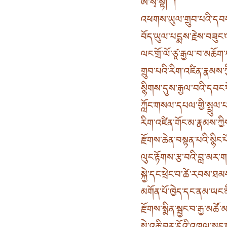
ཨོཾ་སྭ་སྟི། །
འཕགས་ཡུལ་གྲུབ་པའི་དབང་ཕ
བོད་ཡུལ་པདྨས་རྗེས་བཟུང་
ལང་གྲོ་ལོ་ཙཱ་རྒྱལ་བ་མཆོ
གྲུབ་པའི་རིག་འཛིན་རྣམས་ཀྱ
སྙིགས་དུས་རྒྱལ་བའི་དབང་པ
ཀློང་གསལ་དཔལ་གྱི་སྤྲུལ
རིག་འཛིན་གོང་མ་རྣམས་ཀ
རྫོགས་ཆེན་བསྟན་པའི་སྙིང་པ
ལུང་རྟོགས་རྩ་བའི་བླ་མར
སྐྱེ་དང་ཕྲེང་བ་ཚེ་རབས་ཐ
མགོན་པོ་ཁྱེད་དང་ནམ་ཡང་
རྫོགས་སྨིན་སྦྱང་བ་རྒྱ་མཚ