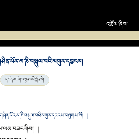
འཚོལ་ཞིབ།
གཤིན་པོར་མ་ཎི་བསྐུལ་བའི་མགུར་དབྱངས།
དཀོན་མཆོག་བསྟན་པའི་སྒྲོན་མེ།
ག
གཤིན་པོར་མ་ཎི་བསྐུལ་བའི་མགུར་དབྱངས་བཞུགས་སོ། །
གས་ལམ་བཟང་གིས། །