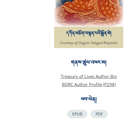
དཀོན་མཆོག་བསྟན་པའི་སྒྲོན་མེ།
Courtesy of Orgyen Tobgyal Rinpoche
གནས་ཚུལ་འཕར་མ།
Treasury of Lives Author Bio
BDRC Author Profile (P298)
ཕབ་ལེན།
EPUB
PDF