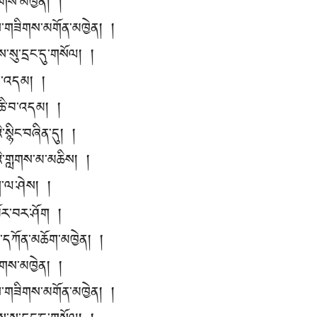
་ཚོགས་མཁྱེན། །
ས་གཟིགས་མགོན་མཁྱེན། །
སུ་དྲང་དུ་གསོལ། །
བ་འདམ། །
ཆི་བ་འདམ། །
་སྙིང་བཞིན་དུ། །
ི་གླགས་མ་མཆིས། །
་ག་ལ་ཤེས། །
འཁོར་བར་ཤོག །
མ་དཀོན་མཆོག་མཁྱེན། །
་ཚོགས་མཁྱེན། །
ས་གཟིགས་མགོན་མཁྱེན། །