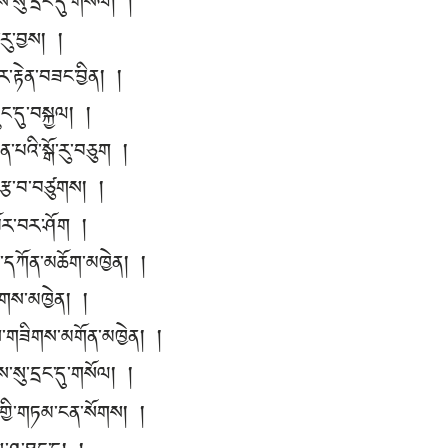
སུ་དྲང་དུ་གསོལ། །
་རུ་བྱས། །
ར་རྟེན་བཟང་བྱིན། །
ང་དུ་བསྐྱལ། །
་པའི་སྒོ་རུ་བཅུག །
ྱི་རྩ་བ་བཙུགས། །
འཁོར་བར་ཤོག །
མ་དཀོན་མཆོག་མཁྱེན། །
་ཚོགས་མཁྱེན། །
ས་གཟིགས་མགོན་མཁྱེན། །
སུ་དྲང་དུ་གསོལ། །
་གྱི་གཏམ་ངན་སོགས། །