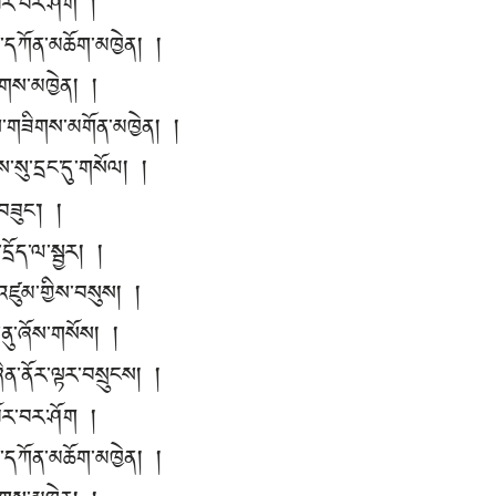
འཁོར་བར་ཤོག །
མ་དཀོན་མཆོག་མཁྱེན། །
་ཚོགས་མཁྱེན། །
ས་གཟིགས་མགོན་མཁྱེན། །
སུ་དྲང་དུ་གསོལ། །
་བཟུང་། །
ྲོད་ལ་སྦྱར། །
་འཛུམ་གྱིས་བསུས། །
ེ་ནུ་ཞོས་གསོས། །
ིན་ནོར་ལྟར་བསྲུངས། །
འཁོར་བར་ཤོག །
མ་དཀོན་མཆོག་མཁྱེན། །