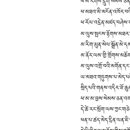
ཕ་མ་རིགས་དྲུག་སེམས་ཅན
ཕ་མཐའ་མི་མངོན་འཁོར་བའི་
ཕ་རོལ་འདྲེན་མཛད་བཤེས་
མ་ལུས་སྤངས་རྟོགས་མཐར་
མ་རིག་མུན་སེལ་སྒྲོན་མེ་ད
མ་ནོར་ལམ་གྱི་གྲོགས་མཆ
མ་ལུས་འགྲོ་བའི་མགོན་དང
ཡ་མཐའ་གཏུགས་པ་མེད་པའ
སྲིད་པའི་གནས་འདིར་ཟོ་ཆུ
ཕ་མ་མ་བྱས་སེམས་ཅན་འག
དེ་ཚེ་རང་སྲོག་ལས་ཀྱང་ག
ཕན་པ་ཚད་མེད་དྲིན་ལན་ཇི