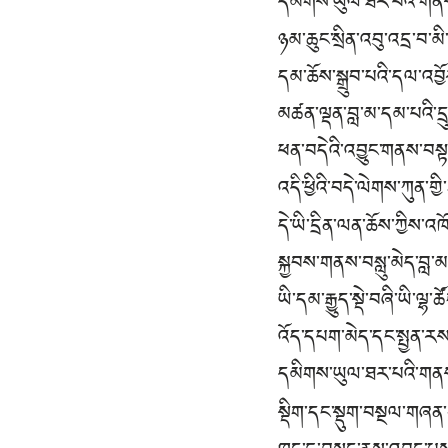
དམིགས་ཡུལ་ཐར་པའི་གནས་
ཉམ་ཆུང་སྲིན་འབུ་འདྲ་བ་མི
དམ་ཆོས་སྒྲུབ་པའི་དལ་འབྱོ
མཚན་ལྡན་བླ་མ་དམ་པའི་དྲུ
ཕན་བདེའི་འབྱུང་གནས་བསྟན
འདི་ཕྱིའི་བདེ་ལེགས་ཀུན་ག
དེ་ཡི་དྲིན་ལན་ཆོས་ཀྱིས་
སྐྱབས་གནས་བསླུ་མེད་བླ་
ཡི་དམ་རྒྱུད་སྡེ་བཞི་ཡི་ལྷ
འོད་དཔག་མེད་དང་སྤྱན་ར
དམིགས་ཡུལ་ཐར་པའི་གནས་
སྡིག་དང་སྡུག་བསྔལ་གཞན