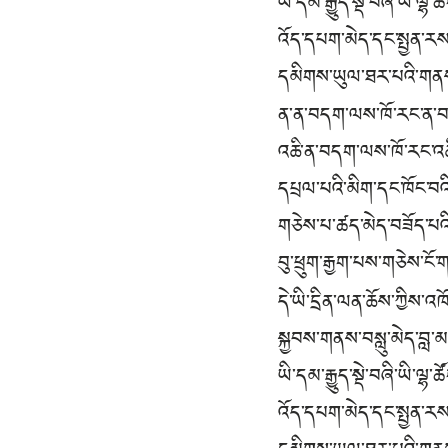
ཡི་དམ་རྒྱུད་སྡེ་བཞི་ཡི་ལྷ
འོད་དཔག་མེད་དང་སྤྱན་ར
དམིགས་ཡུལ་ཐར་པའི་གནས་
ན་ན་བདག་ལས་ཁོ་རང་ན་
འཆི་ན་བདག་ལས་ཁོ་རང་འ
དཔྲལ་པའི་མིག་དང་ཁོང་བའི
གཅེས་པ་ཚད་མེད་བཟོད་པའ
བུ་ཕྲུག་རྒྱག་པས་གཅེས་ངོ
དེ་ཡི་དྲིན་ལན་ཆོས་ཀྱིས་
སྐྱབས་གནས་བསླུ་མེད་བླ་
ཡི་དམ་རྒྱུད་སྡེ་བཞི་ཡི་ལྷ
འོད་དཔག་མེད་དང་སྤྱན་ར