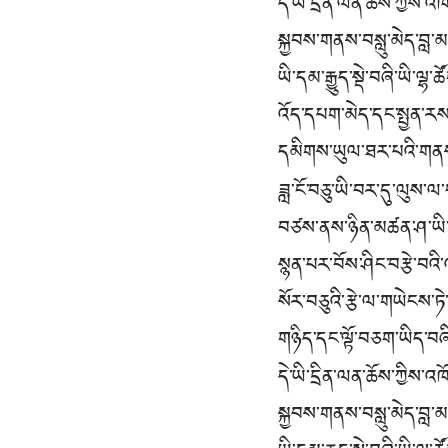
དེ་ཡི་དྲིན་ལན་ཆོས་ཀྱིས་
སྐྱབས་གནས་བསླུ་མེད་བླ་
ཡི་དམ་རྒྱུད་སྡེ་བཞི་ཡི་ལྷ
འོད་དཔག་མེད་དང་སྤྱན་ར
དམིགས་ཡུལ་ཐར་པའི་གནས་
ཟླ་ངོ་བཅུ་ཡི་བར་དུ་ལུས་ལ
བཙས་ནས་ཉིན་མཚན་ཤ་ཡི་ད
སྙན་པར་བོས་ཤིང་བརྩེ་བའི
སོར་བཅུའི་རྩེ་ལ་གཡེངས་ཏ
གཉིད་དང་ལྟོ་བཅག་ཡིད་བཞ
དེ་ཡི་དྲིན་ལན་ཆོས་ཀྱིས་
སྐྱབས་གནས་བསླུ་མེད་བླ་