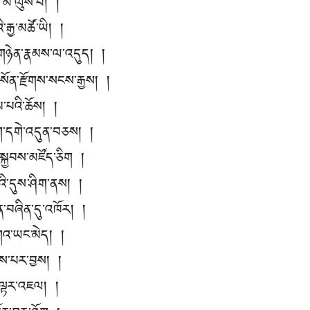
་མ་ལུས་པ། །
རྒྱ་མཚོ་ཡི། །
གཉེན་རྣམས་ལ་འདུད། །
སོན་རྫོགས་སངས་རྒྱས། །
མ་པའི་ཆོས། །
ོག་དགེ་འདུན་བཅས། །
་སྐྱབས་མཛོད་ཅིག །
ི་དུས་ཤིག་ནས། །
ན་བཞིན་དུ་འཁོར། །
འ་ཡང་མེད། །
ཅེས་པར་བྱས། །
་ལྟར་འཇལ། །