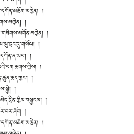
འཁོར་བར་ཤོག །
མ་དཀོན་མཆོག་མཁྱེན། །
་ཚོགས་མཁྱེན། །
ས་གཟིགས་མགོན་མཁྱེན། །
སུ་དྲང་དུ་གསོལ། །
དཀོན་ན་ཡང་། །
པའི་བག་ཆགས་ཀྱིས། །
་ཚུན་ཆད་ཀྱང་། །
་སྐྱེ། །
ད་དྲིན་གྱིས་བསྐྱངས། །
འཁོར་བར་ཤོག །
མ་དཀོན་མཆོག་མཁྱེན། །