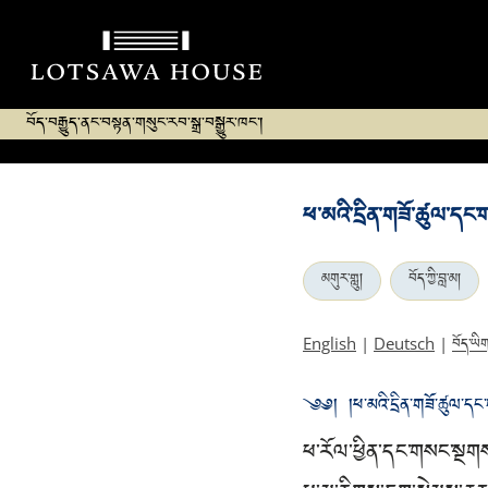
བོད་བརྒྱུད་ནང་བསྟན་གསུང་རབ་སྒྲ་བསྒྱུར་ཁང་།
ཕ་མའི་དྲིན་གཟོ་ཚུལ་དང་
མགུར་གླུ།
བོད་ཀྱི་བླ་མ།
བོད་ཡི
English
|
Deutsch
|
༄༅། །ཕ་མའི་དྲིན་གཟོ་ཚུལ་དང་
ཕ་རོལ་ཕྱིན་དང་གསང་སྔ