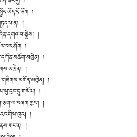
་ཤ་ཐང་དུ། །
སྤྱོད་ཡོད་དོ་ཅོག །
གཏད་པ་ན། །
ཞིན་དགའ་བ་སྐྱེས། །
འཁོར་བར་ཤོག །
མ་དཀོན་མཆོག་མཁྱེན། །
་ཚོགས་མཁྱེན། །
ས་གཟིགས་མགོན་མཁྱེན། །
སུ་དྲང་དུ་གསོལ། །
དག་ཅག་ལ་བཞག་ཀྱང་། །
་རང་གིས་ཁུར། །
་གནས་གང་ན། །