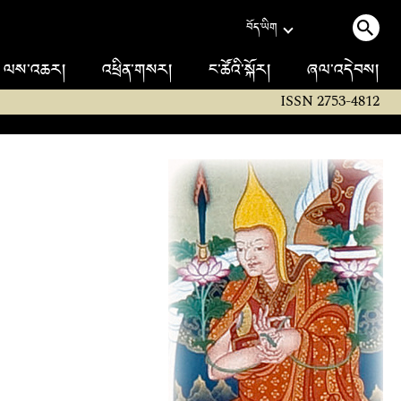
བོད་ཡིག
ལས་འཆར།
འཕྲིན་གསར།
ང་ཚོའི་སྐོར།
ཞལ་འདེབས།
ISSN 2753-4812