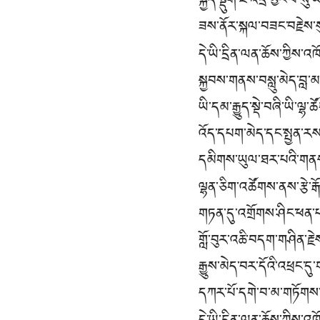
སྐྱིད་སྡུག་ཇི་འདྲ་མྱོང་བ་སུ
ཟས་ནོར་སྐལ་བཟང་བརྗེས་སུ
དེ་ཡི་དྲིན་ལན་ཆོས་ཀྱིས་
སྐྱབས་གནས་བསླུ་མེད་བླ་
ཡི་དམ་རྒྱུད་སྡེ་བཞི་ཡི་ལྷ
འོད་དཔག་མེད་དང་སྤྱན་ར
དམིགས་ཡུལ་ཐར་པའི་གནས་
ལྷན་ཅིག་འཚོགས་ནས་རྩེ་རྒོ
གཏན་དུ་འགྲོགས་ཤིང་ཕན་
གློ་བུར་འཆི་བདག་གཤིན་ར
རྒྱུས་མེད་བར་དོའི་འཕྲང་དུ
དཀར་པོ་དགེ་བ་མ་གཏོགས