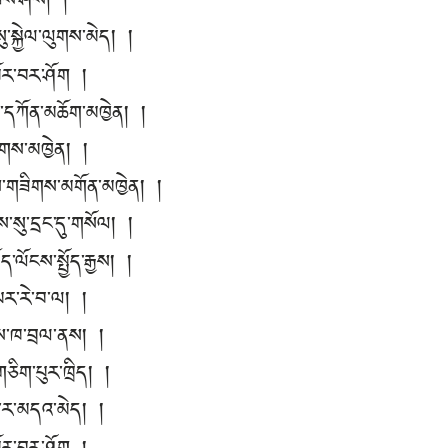
་ཡིས་ཤེས། །
་སྐྱེལ་ལུགས་མེད། །
འཁོར་བར་ཤོག །
མ་དཀོན་མཆོག་མཁྱེན། །
་ཚོགས་མཁྱེན། །
ས་གཟིགས་མགོན་མཁྱེན། །
སུ་དྲང་དུ་གསོལ། །
ད་ལོངས་སྤྱོད་རྒྱས། །
པར་རེ་བ་ལ། །
ྗེས་ཁ་བྲལ་ནས། །
་གཅིག་པུར་ཁྲིད། །
་ར་མདའ་མེད། །