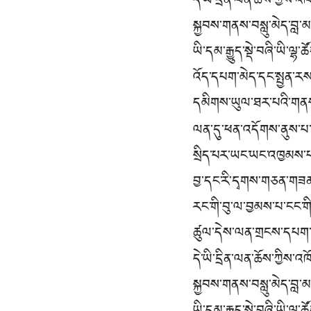
དེ་ཡི་དྲིན་ལན་ཆོས་ཀྱིས་
སྐྱབས་གནས་བསླུ་མེད་བླ་
ཡི་དམ་རྒྱུད་སྡེ་བཞི་ཡི་ལྷ
འོད་དཔག་མེད་དང་སྤྱན་ར
དམིགས་ཡུལ་ཐར་པའི་གནས་
ལན་དུ་ཕན་འདོགས་ནུས་པ་
སྲིད་པར་ཡང་ཡང་འཁྱམས་
བྱ་དང་རི་དྭགས་གཅན་གཟན
རང་གི་བུ་ལ་བྱམས་པ་ངང་གིས
ཚུལ་དེས་ལན་གྲངས་དཔག་མེ
དེ་ཡི་དྲིན་ལན་ཆོས་ཀྱིས་
སྐྱབས་གནས་བསླུ་མེད་བླ་