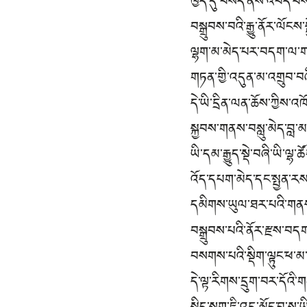
ཁྱད་དུ་བསད་ནས་འབད་པས
བསྒྲུབས་བའི་རྒྱུ་ནོར་ལོངས་
ལྷག་མ་མེད་པར་བདག་ལ་
གཏན་གྱི་འདུན་མ་འགྲུབ་བ
དེ་ཡི་དྲིན་ལན་ཆོས་ཀྱིས་
སྐྱབས་གནས་བསླུ་མེད་བླ་
ཡི་དམ་རྒྱུད་སྡེ་བཞི་ཡི་ལྷ
འོད་དཔག་མེད་དང་སྤྱན་ར
དམིགས་ཡུལ་ཐར་པའི་གནས་
བསྒྲུབས་པའི་ནོར་རྫས་བ
བསགས་པའི་སྡིག་ལྟུང་ཕ་མ
དེ་ལྟ་རིགས་དྲུག་བར་དོའི