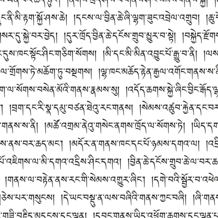
ནས་ཡིན་བར་ཆད་ཉུང༌། །ནགས་ཁྲོད་ཤེས་པ་གནས་ཤིང་སེམས་གནས་སྐྱེ། 
ུང་ནི་མི་རྟག་སྐྱོ་ཤས་ཆེ། །དངས་ལ་བྱིན་ཆེ་ཞི་ལྷག་ཟུང་འབྲེལ་འགྲུབ། །ཆུ་བོ
ར་དུ་སྐྱེ་བར་བྱེད། །དུར་ཁྲོད་བྱིན་ཆེ་དངོས་གྲུབ་མྱུར་བ་སྟེ། །བསྐྱེད་
དུས་ཁང་སྟོང་ཤིང་གཅིག་སོགས། །མི་དང་མི་མིན་འབྱུང་པོ་རྒྱུ་བ་ནི། །ལ
ལ་གྲོགས་ཏེ་མཆོག་ཏུ་བསྔགས། །ལྷ་ཁང་མཆོད་རྟེན་རྒྱལ་འགོང་གནས་ས་
་ཕུག་ལ་སོགས་བསེན་མོའི་གནས་རྣམས་སུ། །འདོད་ཆགས་སྐྱེ་ཞིང་བྱིང་རྒོད
༌། །བྲག་དང་རི་སྣ་དམུ་བཙན་ཐེའུ་རང་གནས། །སེམས་འཚུབ་རྐྱེན་དང་
ནས་ས་ནི། །མཚོ་འགྲམ་ནེའུ་གསེང་ནགས་ཁྲོད་ལ་སོགས་ཏེ། །ཡིད་དགའ་མ
ཕྱིས་ནས་བར་ཆད་མང༌། །མདོར་ན་གནས་ཁང་དང་པོ་ཉམས་དགའ་ལ། །འདྲི
པོ་འཇིགས་ལ་མི་དགའ་འདྲིས་ཤིང་དགའ། །བྱིན་ཆེ་དངོས་གྲུབ་ཆེ་ལ་བར
།གནས་ལ་བརྟེན་ནས་རང་གི་སེམས་འགྱུར་ཞིང༌། །དགེ་བའི་སྦྱོར་བ་འཕེ
ེས་པར་གསུངས། །དེ་ཡང་བསྡུ་ན་ལས་བཞིའི་གནས་ཀྱང་བཞི། །ཞི་གནས་ཡ
འ་གཟི་བརྗིད་མདངས་དང་ལྡན། །དབང་གནས་ཡིད་འཕྲོག་ཆགས་དང་ལྡན་པ