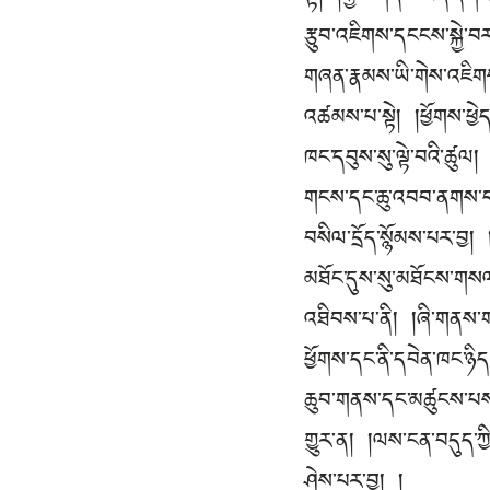
རྩུབ་འཇིགས་དངངས་སྐྱེ་བ
གཞན་རྣམས་ཡི་གེས་འཇིགས
འཚམས་པ་སྟེ། །ཕྱོགས་ཕྱེ
ཁང་དབུས་སུ་ལྟེ་བའི་ཚུལ
གངས་དང་ཆུ་འབབ་ནགས་ད
བསིལ་དྲོད་སྙོམས་པར་བྱ།
མཐོང་དུས་སུ་མཐོངས་གསལ
འཐིབས་པ་ནི། །ཞི་གནས་ག
ཕྱོགས་དང་ནི་དབེན་ཁང་ཉིད།
ཆུབ་གནས་དང་མཚུངས་པས་བ
གྱུར་ན། །ལས་ངན་བདུད་ཀ
ཤེས་པར་བྱ། །