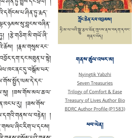
ཤིན་ཏུ་སྤྲོས་དང་བྲལ། །
ི་དགོངས་པ་ཤིན་ཏུ་རྨད་
ཀློང་ཆེན་རབ་འབྱམས།
།ཇི་ལྟར་ཉམས་སུ་བླངས་བཞིན་
ཧི་མ་ལ་ཡའི་སྒྱུ་རྩལ་ཐོན་ཁུངས་ནས་བདག་དབང་
། །རྩེ་གཅིག་མི་གཡོ་ཞི་
གནང་ཡོད།
འི་ཆོས། །རྣམ་གསུམ་རང་
བྱོར་དག་དང་མཐུན་པ་སྟེ།
གནས་ཚུལ་འཕར་མ།
ིལ་ཁང་ནང་དུ་བསྒོམ་པར་
Nyingtik Yabzhi
་གོས་སྤྱོད་ལམ་དེ་དང་
Seven Treasuries
གས་སུ། །ཟས་གོས་མལ་ཆ་ལ་
Trilogy of Comfort & Ease
Treasury of Lives Author Bio
ུན་ཁང་པ་རུ། །ཟས་གོས་
BDRC Author Profile (P1583)
ཉམས་དགའི་གནས་ལ་བརྟེན། །
ཕབ་ལེན།
འཛིན་གསལ་ཞིང་རིག་པ་དངས།