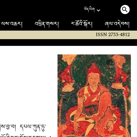
བོད་ཡིག
ལས་འཆར།
འཕྲིན་གསར།
ང་ཚོའི་སྐོར།
ཞལ་འདེབས།
ISSN 2753-4812
་ཞེས་བྱ་བ། དཔལ་ཀུན་ཏུ་