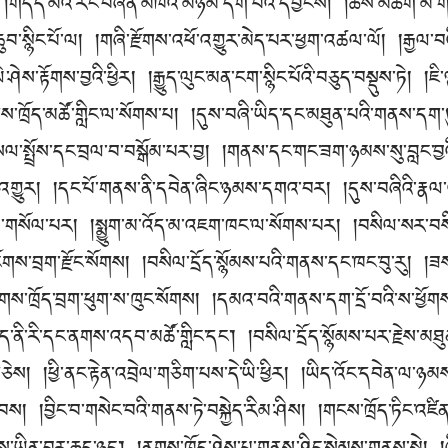
།གདོད་མའི་རང་བཞིན་མཁའ་མཉམ་དག་པའི་དབྱིངས། །ཆོས་མཆོག་མི་གཡོ་
བ་སྙིང་པོ་ལ། །གཞི་རྫོགས་འཕོ་འགྱུར་མེད་པར་ཕྱག་འཚལ་ལོ། །རྒྱལ་བའ
ེ་ཤེས་རྟོགས་བྱའི་ཕྱིར། །རྒྱུད་ལུང་མན་ངག་སྙིང་པོའི་བཅུད་བསྡུས་ཏེ། 
གས་ཁྲོད་མཚོ་གླིང་ལ་སོགས་པ། །དུས་བཞི་ཡིད་དང་མཐུན་པའི་གནས་དག་ཏུ
གསལ་སྤྲོས་དང་བྲལ་བ་བསྒོམ་པར་བྱ། །གནས་དང་གང་ཟག་ཉམས་སུ་བླང་བྱ
གྱུར། །དང་པོ་གནས་ནི་དབེན་ཞིང་ཉམས་དགའ་བར། །དུས་བཞིའི་རྣལ་འ
ེ་ལ་གསོལ་པར། །སྨྱུག་མ་འོད་མ་འཇག་ཁང་ལ་སོགས་པར། །བསིལ་སར་བས
ི་ངོགས་བྲག་རྫོང་སོགས། །བསིལ་དྲོད་སྙོམས་པའི་གནས་དང་ཁང་བུ་རུ། །ཟས
ནགས་ཁྲོད་བྲག་ཕུག་ས་ཁུང་སོགས། །དམའ་བའི་གནས་དག་དྲོ་བའི་ས་ཕྱོ
ིད་ནི་རི་དང་ནགས་འདབ་མཚོ་གླིང་དང༌། །བསིལ་དྲོད་སྙོམས་པར་རྗེས་མཐ
གཅེས། །ཕྱི་ནང་རྟེན་འབྲེལ་གཅིག་པས་དེ་ཡི་ཕྱིར། །ཡིད་འོང་དབེན་ལ་
་ཆེ་བས། །བྱིང་བ་གསེང་བའི་གནས་ཏེ་བསྐྱེད་རིམ་ཤིས། །གངས་ཁྲོད་ཏིང་