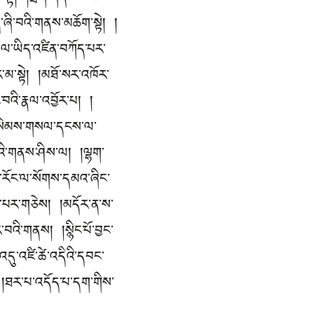
་ཞི་བའི་གནས་མཆོག་སྟེ། །
་ལ་ཡིད་འཛིན་བཀོད་པར་
་མ་སྟེ། །མཐོ་སར་འཁོར་
བའི་རྣལ་འབྱོར་པ། །
།སེམས་གསལ་དངས་ལ་
བའི་གནས་ཤིས་ལ། །ལྷག་
་རོང་ལ་སོགས་དམའ་ཞིང་
ས་པར་གཅེས། །མདོར་ན་ས་
ར་བའི་གནས། །སྙིང་པོ་བྱང་
ུ་འཛི་ཚེ་འདིའི་དབང་
། །ཐར་པ་འདོད་པ་དག་གིས་