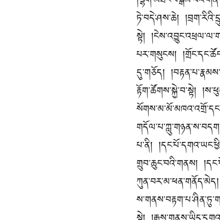
།ལྷག་མཐོང་བསྒོམ་པའི་ག
ཏེ་བདེ་ཤས་ཆེ། །བྲག་རིའི་དྲ
སྟེ། །ངེས་འབྱུང་འཕྲལ་ལ་གས
པར་གསུངས། །གྲོང་དང་ཚོང་
དུ་གཅོད། །བརྟན་པ་རྣམས་
རྟོག་ཚོགས་སྐྱེ་བ་སྟེ། །ས
སོགས་མ་མོ་མཁའ་འགྲོ་དང
གདོལ་པ་ཀླུ་གཉན་ས་བདག་ག
པ་ནི། །དང་པོ་དགའ་ཡང་
གྲུབ་ཆུང་བའི་གནས། །དང་
ཀུན་བར་མ་ཕན་གནོད་མེད། 
ས་གནས་བརྟག་པ་ཤིན་ཏུ་གཅ
སྟེ། །རྒྱས་གནས་ཡིད་དག