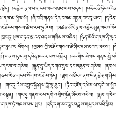
ར་བྱེད། །དབྱེ་བ་རྣམ་པ་གྲངས་མང་མཐའ་ལས་འདས། །འདིར་ནི་ཏིང་འཛིན
་ནས་མ་སྤྲོས་སོ། །ཞི་བའི་གནས་དེར་བསམ་གཏན་ཁང་བུ་ཡང༌། །དབེན
ད་མཐོངས་གསལ་ཆེ་བ་རབ་ཏུ་ཤིས། །མཚན་མོའི་རྣལ་འབྱོར་མུན་ཁང་འཁོར
། །བྱང་དུ་སྔས་གཏད་མྱ་ངན་འདས་གཟིམས་བཞིན། །ཉིན་མོའི་གནས་ནི་སྣང་
ང་ཡུལ་ལ་སོགས། །ཁྱམས་ཀྱི་མཐོང་གསལ་ཆེ་ཞིང་ནམ་མཁའ་ཡངས། 
 །ཞི་གནས་དུས་སུ་དབེན་ཁང་ར་བས་བསྐོར། །ངང་གིས་སེམས་གནས་སྐྱེ་
་དངས་བ་གཅེས། །རྒྱུན་དུ་ཡིད་དགའ་དུས་དང་མཐུན་པ་གཅེས། །ནགས
ནས་ཡིན་གངས་སོགས་མཐོ་ས་ཉིད། །ལྷག་མཐོང་གནས་ཡིན་བྱེ་བྲག་ཤེ
 །གང་དུ་ངེས་འབྱུང་སྐྱོ་ཤས་བློ་སྣ་ཐུང༌། །ཏིང་འཛིན་འཕེལ་ལ་དགེ་ལ་སྦྱོ
སྟན། །གང་དུ་གནས་པས་དགེ་འགྲིབ་ཉོན་མོངས་འཕེལ། །རྣམ་གཡེང་འད
ྱི་གནས་ཏེ་མཁས་པས་སྤང༌། །འདི་དག་རང་བྱུང་པདྨས་གསུངས་པའི་ཕྱིར