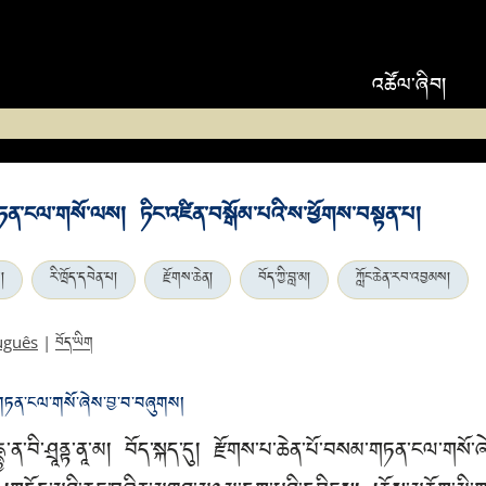
འཚོལ་ཞིབ།
ཏན་ངལ་གསོ་ལས། ཏིང་འཛིན་བསྒོམ་པའི་ས་ཕྱོགས་བསྟན་པ།
།
རི་ཁྲོད་དབེན་པ།
རྫོགས་ཆེན།
བོད་ཀྱི་བླ་མ།
ཀློང་ཆེན་རབ་འབྱམས།
བོད་ཡིག
uguês
|
ཏན་ངལ་གསོ་ཞེས་བྱ་བ་བཞུགས།
ི་དྡྷྱ་ན་བི་ཤྲཱནྟ་ནཱ་མ། བོད་སྐད་དུ། རྫོགས་པ་ཆེན་པོ་བསམ་གཏན་ངལ་གསོ