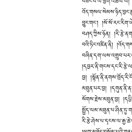
བཟང་པོ་ལ་ཕྱག་འཚལ་ལོ། 
འོད་གསལ་སེམས་ཉིད་བྱང་ཆུ
བྱུང་གང༌། །སོ་སོ་རང་རིག་ཡ
བཤད་ཀྱིས་ཉོན། །རི་རྩེ་ན
བའི་ཏིང་འཛིན་ནི། །འོད་
བཞིན་དག་ལས་འགྲུབ་པར་འ
།དབྱར་ནི་གངས་དང་རི་རྩ
བྱ། །སྟོན་ནི་ནགས་ཁྲོད་ར
མཐུན་པར་བྱ། །དགུན་ནི་
སོགས་རྗེས་མཐུན་བྱ། །དཔྱ
སྤྱོད་ལམ་མཐུན་པ་ཤིན་ཏུ་
རི་རྩེ་ཤེས་པ་དྭངས་ལ་རྒྱ