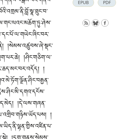
།ཞི་གནས་བསྒོམ་པའི་གནས་
EPUB
PDF
འི་འགྲམ་ནི་བློ་སྣ་ཐུང་བ་
རྫོགས་གང་ལའང་མཆོག་ཏུ་ཤེས་
ས་དང་པོ་ལ་གཡེང་ཞིང་བར་
ནི། །སེམས་འཚུབས་ཞེ་སྡང་
་ལྷག་པར་ཆེ། །ཤིང་གཅིག་ལ་
བར་ཆད་མང་བར་འདོད། །
ེ་ཏོག་ལྗོན་ཤིང་བརྒྱན་
ས་ཤིང་མི་དགའ་དངོས་
་ཆད་མེད། །དེ་ལས་གཞན་
ལ་འགྲིབ་གཉིས་ཡོད་པས། །
ིད་ནི་ལྷན་གྱིས་འཛིན་པ་
་སྟེ། །དྲག་གནས་སེམས་