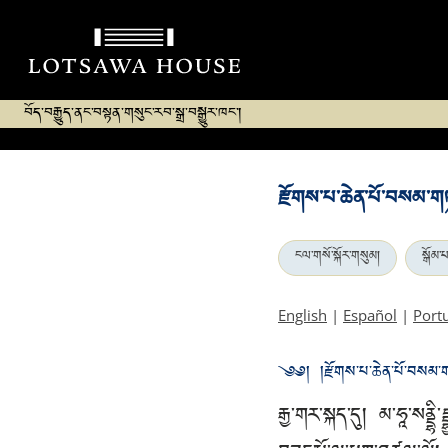
བོད་བརྒྱུད་ནང་བསྟན་གསུང་རབ་སྒྲ་བསྒྱུར་ཁང་།
རྫོགས་པ་ཆེན་པོ་བསམ་ག
ངལ་གསོ་སྐོར་གསུམ།
སྒོམ་པ
English
|
Español
|
Port
༄༅། །རྫོགས་པ་ཆེན་པོ་བསམ་ག
རྒྱ་གར་སྐད་དུ། མ་ཧཱ་སནྡྷ