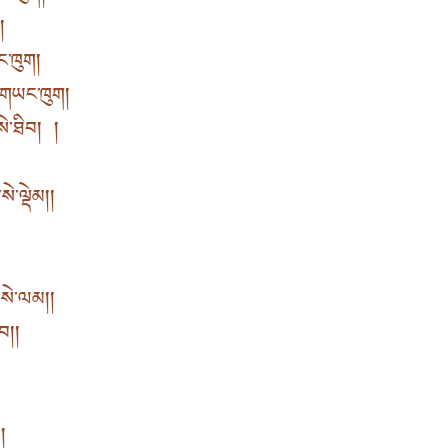
།
ང་ཁུག །
་གཡང་ཁུག །
སེ་ཐིབ། །
་ལྡེམ། །
སེ་ལམ། །
། །
།