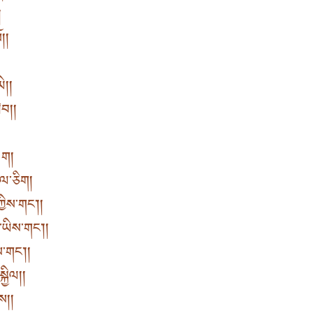
།
 །
། །
བ། །
ག །
་ཅིག །
ིས་གང༌། །
ཡིས་གང༌། །
གང༌། །
ྱིལ། །
ས། །