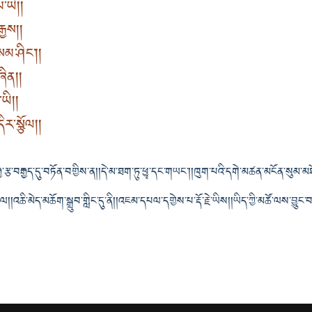
ཡི། །
ྒྱས། །
མ་ཤིང༌། །
ིན། །
ཡི། །
ར་སྩོལ། །
ྱ་རྩ་བརྒྱད་དུ་བཏོན་བགྱིས་ན། །དེ་མ་ཐག་ཏུ་ཕྱྭ་དང་གཡང༌། །ཁུག་པའི་དགེ་མཚན་མངོན་སུམ་མཐོ
་ལ། །འཆི་མེད་མཆོག་སྒྲུབ་གླིང་དུ་ནི། །འཇམ་དཔལ་དགྱེས་པ་རྡོ་རྗེ་ཡིས། །ཡིད་ཀྱི་མཚོ་ལས་བྱུང་