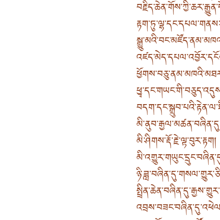
བརྗིད་ཆེན་གོས་ཀྱི་ཆར་རྒྱུན་
རྟག་ཏུ་ལྷ་དང་དཔལ་གནས་ཤི
སྒྱུ་མའི་བང་མཛོད་ནམ་མཁ
འཛད་མེད་དཔལ་འབྱོར་དངོས་
ཕྱོགས་བཅུ་ནམ་མཁའི་མཐར
ཕྱྭ་དང་གཡང་གི་བཅུད་འདུས་
བདག་དང་སྒྲུབ་པའི་རྟེན་ལ་ཐ
མི་ནུབ་རྒྱལ་མཚན་བཞིན་དུ་
མི་ཤིགས་རྡོ་རྗེ་ལྟ་བུར་རྟག །
མི་འགྱུར་གཡུང་དྲུང་བཞིན་དུ
ཉི་ཟླ་བཞིན་དུ་གསལ་གྱུར་ཅི
སྤྲིན་ཆེན་བཞིན་དུ་རྒྱས་གྱུར་
འབྲས་བཟང་བཞིན་དུ་འཕེལ་ག