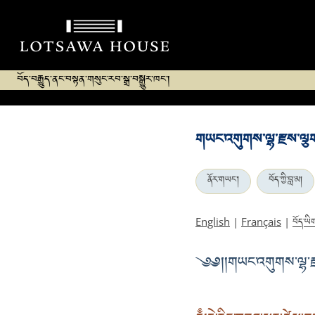
བོད་བརྒྱུད་ནང་བསྟན་གསུང་རབ་སྒྲ་བསྒྱུར་ཁང་།
གཡང་འགུགས་ལྷ་རྫས་ལྕག
ནོར་གཡང་།
བོད་ཀྱི་བླ་མ།
བོད་ཡི
English
|
Français
|
༄༅། །གཡང་འགུགས་ལྷ་ར