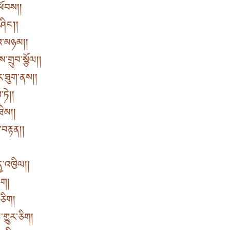
ཕོབས། །
ང༌། །
འ་མཉམ། །
གྲུབ་སྩོལ། །
་ཐུག་ནས། །
ཏེ། །
ིམ། །
བརྟན། །
་འཁྱིལ། །
ག །
ཅིག །
ྱུར་ཅིག །