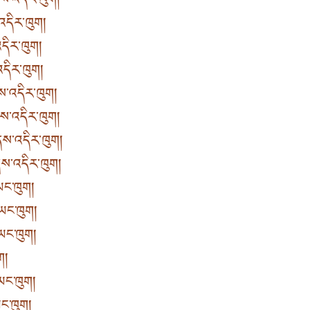
་འདིར་ཁུག །
འདིར་ཁུག །
ིར་ཁུག །
འདིར་ཁུག །
འདིར་ཁུག །
་འདིར་ཁུག །
ས་འདིར་ཁུག །
་འདིར་ཁུག །
ཡང་ཁུག །
ཡང་ཁུག །
ཡང་ཁུག །
 །
ང་ཁུག །
ང་ཁུག །