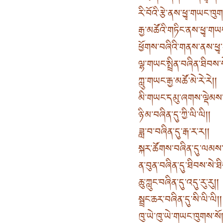
རི་བོའི་རྩེ་ནས་ཕྱྭ་གཡང་ཁུག 
རྒྱ་མཚོའི་གཏིང་ནས་ཕྱྭ་གཡ
ཕྱོགས་བཞིའི་གནས་ནས་ཕྱྭ
ལྷ་གཡང་སྤྲིན་བཞིན་ཐིབས་
ཀླུ་གཡང་རྒྱ་མཚོ་མེ་རེ་རེ། །
མི་གཡང་དམུ་ཞགས་ལྡེམས་སེ
ཉི་མ་བཞིན་དུ་ཀྱི་ལི་ལི། །
ཟླ་བ་བཞིན་དུ་རྒ་ར་ར། །
སྐར་ཚོགས་བཞིན་དུ་ལམས་
ན་བུན་བཞིན་དུ་ཐིབས་སེ་ཐིབ
ཆུ་ཀླུང་བཞིན་དུ་འདུ་རུ་རུ། །
སྦྲང་ཆར་བཞིན་དུ་སི་ལི་ལི། །
ཁུ་ཡེ་ཁུ་ཡེ་གཡང་ཁུགས་སོ། 