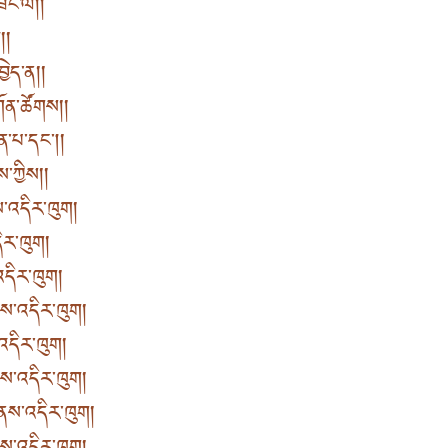
ཟང་ལ། །
 །
ེད་ན། །
ོན་ཚོགས། །
ན་པ་དང། །
་ཀྱིས། །
་འདིར་ཁུག །
ར་ཁུག །
ིར་ཁུག །
་འདིར་ཁུག །
འདིར་ཁུག །
ས་འདིར་ཁུག །
་འདིར་ཁུག །