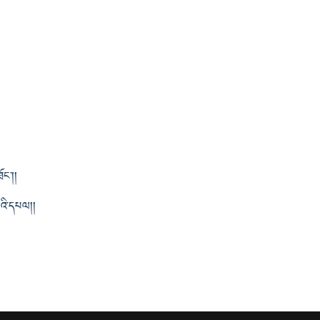
ང༌། །
བའི་དཔལ། །