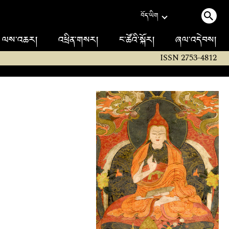
བོད་ཡིག
ལས་འཆར།
འཕྲིན་གསར།
ང་ཚོའི་སྐོར།
ཞལ་འདེབས།
ISSN 2753-4812