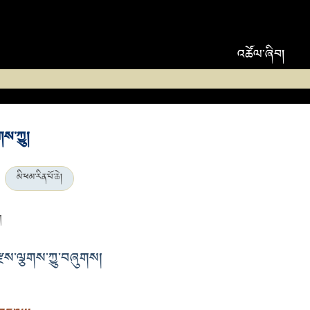
འཚོལ་ཞིབ།
ས་ཀྱུ།
མི་ཕམ་རིན་པོ་ཆེ།
ག
ྫས་ལྕགས་ཀྱུ་བཞུགས།