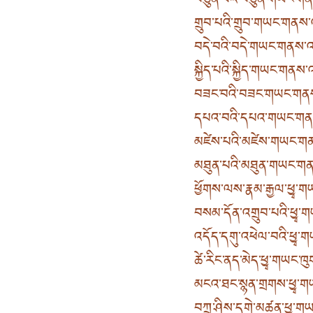
བཙུན་པའི་བཙུན་གཡང་གནས
གྲུབ་པའི་གྲུབ་གཡང་གནས་
བདེ་བའི་བདེ་གཡང་གནས་འད
སྐྱིད་པའི་སྐྱིད་གཡང་གནས་
བཟང་བའི་བཟང་གཡང་གནས་
དཔའ་བའི་དཔའ་གཡང་གནས
མཛེས་པའི་མཛེས་གཡང་གན
མཐུན་པའི་མཐུན་གཡང་གནས
ཕྱོགས་ལས་རྣམ་རྒྱལ་ཕྱྭ་ག
བསམ་དོན་འགྲུབ་པའི་ཕྱྭ་ག
འདོད་དགུ་འཕེལ་བའི་ཕྱྭ་ག
ཚེ་རིང་ནད་མེད་ཕྱྭ་གཡང་ཁུག
མངའ་ཐང་སྙན་གྲགས་ཕྱྭ་གཡ
བཀྲ་ཤིས་དགེ་མཚན་ཕྱྭ་གཡ