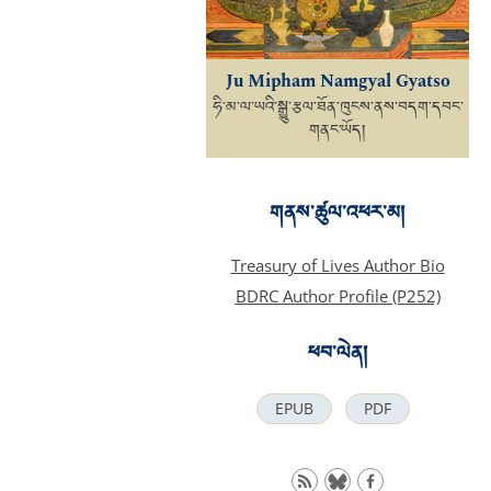
Ju Mipham Namgyal Gyatso
ཧི་མ་ལ་ཡའི་སྒྱུ་རྩལ་ཐོན་ཁུངས་ནས་བདག་དབང་
གནང་ཡོད།
གནས་ཚུལ་འཕར་མ།
Treasury of Lives Author Bio
BDRC Author Profile (P252)
ཕབ་ལེན།
EPUB
PDF