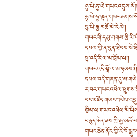
ཧུ་ཡེ་ཧུ་ཡེ་གཡང་འདུས་སོ། 
ཧུ་ཡེ་ཧུ་ལྡན་གཡང་ཆགས་སོ།
ཕྱྭ་ཡི་རྒྱ་མཚོ་མེ་རེ་རེ། །
གཡང་གི་དམུ་ཞགས་ཀྱི་ལི་ཡི
དཔལ་གྱི་ན་བུན་ཐིབས་སེ་ཐི
ཕྱྭ་འདི་རི་ལ་མ་བྲོས་ལ། །
གཡང་འདི་སྒོ་ལ་མ་ཉམས་ཤི
དཔལ་འདི་གཞན་དུ་མ་གཡེལ
ར་བར་གཡང་འཕེལ་ཕྱུགས་ཀྱ
བང་མཛོད་གཡང་འཕེལ་འབྲུ་
ཁྱིམ་ལ་གཡང་འཕེལ་མི་ཡིས་
བཅུད་ཆེན་ཟས་ཀྱི་རྒྱ་མཚོ་བསྐ
གཡང་ཆེན་ནོར་གྱི་རི་བོ་སྤུང