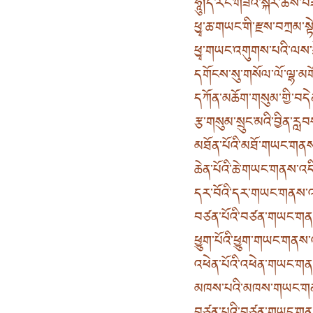
ཧཱུྃ། དེ་རིང་གཟའ་སྐར་ཚེས་བ
ཕྱྭ་ཆ་གཡང་གི་རྫས་བཀྲམ་སྟེ།
ཕྱྭ་གཡང་འགུགས་པའི་ལས་བྱ
དགོངས་སུ་གསོལ་ལོ་ལྷ་མག
དཀོན་མཆོག་གསུམ་གྱི་བདེ
རྩ་གསུམ་སྲུང་མའི་བྱིན་རླབས
མཐོན་པོའི་མཐོ་གཡང་གནས
ཆེན་པོའི་ཆེ་གཡང་གནས་འདི
དར་བོའི་དར་གཡང་གནས་འད
བཙན་པོའི་བཙན་གཡང་གནས
ཕྱུག་པོའི་ཕྱུག་གཡང་གནས་
འཕེན་པོའི་འཕེན་གཡང་གན
མཁས་པའི་མཁས་གཡང་གནས