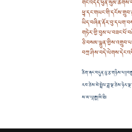
གང་འདོད་ཕུན་སུམ་ཚོགས་པ་
ཕྱྭ་དང་གཡང་གི་དངོས་གྲུབ་ར
ཡིད་བཞིན་ནོར་བུ་དཔག་བས
གཏེར་གྱི་བུམ་པ་བཟང་པོ་བཞ
ཅི་བསམ་ལྷུན་གྱིས་འགྲུབ་པ་
བཀྲ་ཤིས་བདེ་ལེགས་དེང་འདི
ཚིག་རྐང་བདུན་ཅུ་རྩ་གཉིས་པ། །བརྒ
རབ་ཚེས་མེ་སྤྲེལ་ཟླ་ལྔ་ཚེས་ཉེར་ལྔ
ས་མ་ཡཱ། རྒྱ། ཨི་ཐིཿ