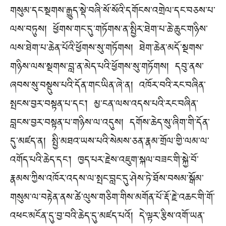
གསུམ་དང་སྔགས་རྒྱུད་སྡེ་བཞི་སོ་སོའི་དགོངས་འགྲེལ་དང་བཅས་པ་
ལས་བཏུས། ཕྱོགས་གང་དུ་གཏོགས་ན་སྤྱིར་ཐེག་པ་ཆེ་ཆུང་གཉིས་
ལས་ཐེག་པ་ཆེན་པོའི་ཕྱོགས་སུ་གཏོགས། ཐེག་ཆེན་མདོ་སྔགས་
གཉིས་ལས་སྔགས་བླ་ན་མེད་པའི་ཕྱོགས་སུ་གཏོགས། དབུ་ནས་
ཞབས་སུ་བསྡུས་པའི་དོན་གང་ཡིན་ཞེ་ན། འཁོར་བའི་རང་བཞིན་
སྤངས་བྱར་བསྟན་པ་དང༌། མྱ་ངན་ལས་འདས་པའི་རང་བཞིན་
བླངས་བྱར་བསྟན་པ་གཉིས་ལ་འདུས། དགོས་ཆེད་སུ་ཞིག་གི་དོན་
དུ་མཛད་ན། སྤྱི་མཐའ་ཡས་པའི་སེམས་ཅན་རྣམ་གྲོལ་གྱི་ལམ་ལ་
འགོད་པའི་ཆེད་དང༌། ཁྱད་པར་རྗེས་འཇུག་སྐལ་བཟང་གི་སྐྱེ་བོ་
རྣམས་ཀྱིས་འཁོར་འདས་ལ་སྤང་བླང་དུ་ཤེས་ཏེ་ཐོས་བསམ་སྒོམ་
གསུམ་ལ་བརྟེན་ནས་ཚེ་ལུས་གཅིག་གིས་མགོན་པོ་རྡོ་རྗེ་འཆང་གི་གོ་
འཕང་མངོན་དུ་བྱ་བའི་ཆེད་དུ་མཛད་པའོ། དེ་ལྟར་རྩིས་འགོ་ཡན་