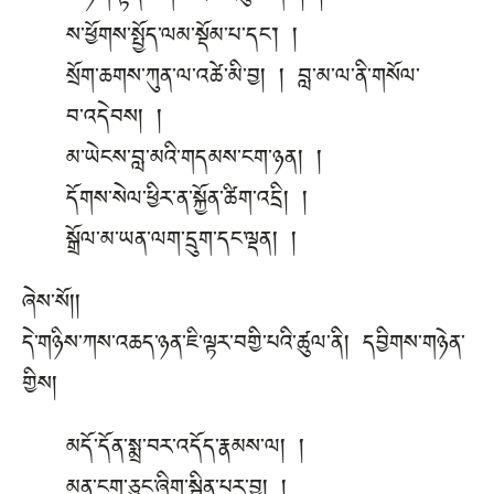
ས་ཕྱོགས་སྤྱོད་ལམ་སྡོམ་པ་དང༌། །
སྲོག་ཆགས་ཀུན་ལ་འཚེ་མི་བྱ། ། བླ་མ་ལ་ནི་གསོལ་
བ་འདེབས། །
མ་ཡེངས་བླ་མའི་གདམས་ངག་ཉན། །
དོགས་སེལ་ཕྱིར་ན་སྐྱོན་ཚིག་འདྲི། །
སྒྲོལ་མ་ཡན་ལག་དྲུག་དང་ལྡན། །
ཞེས་སོ།།
དེ་གཉིས་ཀས་འཆད་ཉན་ཇི་ལྟར་བགྱི་པའི་ཚུལ་ནི། དབྱིགས་གཉེན་
གྱིས།
མདོ་དོན་སྨྲ་བར་འདོད་རྣམས་ལ། །
མན་ངག་ཅུང་ཞིག་སྦྱིན་པར་བྱ། །