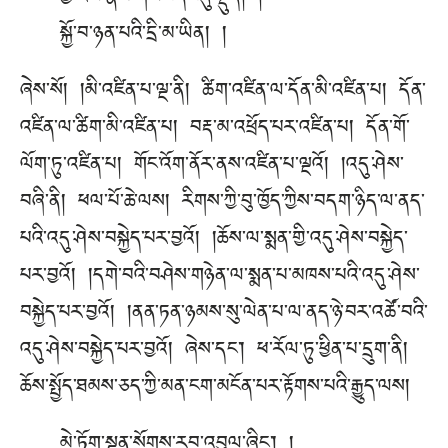
སྐྱོ་བ་ཉན་པའི་དྲི་མ་ཡིན། །
ཞེས་སོ། །མི་འཛིན་པ་ལྔ་ནི། ཚིག་འཛིན་ལ་དོན་མི་འཛིན་པ། དོན་
འཛིན་ལ་ཚིག་མི་འཛིན་པ། བརྡ་མ་འཕྲོད་པར་འཛིན་པ། དོན་གོ་
ལོག་ཏུ་འཛིན་པ། གོང་འོག་ནོར་ནས་འཛིན་པ་ལྔའོ། །འདུ་ཤེས་
བཞི་ནི། ཕལ་པོ་ཆེ་ལས། རིགས་ཀྱི་བུ་ཁྱོད་ཀྱིས་བདག་ཉིད་ལ་ནད་
པའི་འདུ་ཤེས་བསྐྱེད་པར་བྱའོ། །ཆོས་ལ་སྨན་གྱི་འདུ་ཤེས་བསྐྱེད་
པར་བྱའོ། །དགེ་བའི་བཤེས་གཉེན་ལ་སྨན་པ་མཁས་པའི་འདུ་ཤེས་
བསྐྱེད་པར་བྱའོ། །ནན་ཏན་ཉམས་སུ་ལེན་པ་ལ་ནད་ཉེ་བར་འཚོ་བའི་
འདུ་ཤེས་བསྐྱེད་པར་བྱའོ། ཞེས་དང༌། ཕ་རོལ་ཏུ་ཕྱིན་པ་དྲུག་ནི།
ཆོས་སྤྱོད་ཐམས་ཅད་ཀྱི་མན་ངག་མངོན་པར་རྟོགས་པའི་རྒྱུད་ལས།
མེ་ཏོག་སྟན་སོགས་རབ་འབུལ་ཞིང༌། །