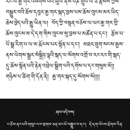
རིང་ལ་རྒྱ་གར་འཕགས་པའི་ཡུལ་ནས་པཎ་གྲུབ་ལོ་ཙ་རྣམས་ཀྱིས་
བསྒྱུར་བའི་ཆོས་དབུར་རྒྱ་གར་སྐད་བྱས་པས་ཆོས་ཁུངས་མར་ཡིད་
ཆེས་བྱེད་པའི་རྒྱུ་ཡིན་ལ། བོད་ཀྱི་བསྟན་བཅོས་ལ་ཡང་རྒྱ་གར་གྱི་
ཆོས་ཁུངས་མ་དེ་དག་གིས་ཁུངས་སུ་བྱས་པ་མཚོན་པ་དང༌། རྩོམ་པ་
པོ་སྒྲ་རིག་པ་ལ་མ་རྨོངས་པར་སྟོན་པ་དང༌། མཐར་ཐུག་སངས་རྒྱས་
ནས་ལེགས་སྦྱར་སཾསྐྲིཏ་ལྷའི་སྐད་ལ་སོགས་འགྲོ་བ་རང་རང་གི་སྐད་
དུ་ཆོས་སྟོན་པའི་རྟེན་འབྲེལ་སྒྲིག་པའི་དགོས་པ་དང་གསུམ་མོ།།
གཉིས་པ་ཚིག་གི་དོན་ནི། རྒྱ་གར་སྐད་དུ་སོགས་སོ།། །།
ཞལ་འདེབས།
ང་ཚོས་ནང་པའི་གསུང་རབ་གྲགས་ཅན་མང་པོ་བསྒྱུར་བ་དང་། དེ་དག་ཡོངས་རྫོགས་རིན་