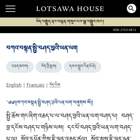
བོད་བརྒྱུད་ནང་བསྟན་གསུང་རབ་སྒྲ་བསྒྱུར་ཁང་།
ISSN 2753-4812
བཀའ་བསྟན་སྤྱི་བཤད་བྱའི་ཡན་ལག
འཆད་ཐབས།
བོད་ཀྱི་བླ་མ།
དཔལ་སྤྲུལ་རིན་པོ་ཆེ།
བོད་ཡིག
English
|
Français
|
༄༅། །བཀའ་བསྟན་སྤྱི་བཤད་བྱའི་ཡན་ལག་བཞུགས་སོ། །
སྤྱི་ཆོས་གང་ཞིག་འཆད་པ་ལ་བཤད་བྱའི་ཡན་ལག་བཤད་པ། བཤད་
བྱ་དངོས་བཤད་པ་གཉིས་ལས། དང་པོ་བཤད་བྱའི་ཡན་ལག་བཤད་