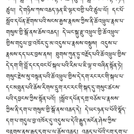
པ་ལ། སློབ་དཔོན་གྱིས་ཇི་ལྟར་འཆད་ཚུལ། སློབ་མས་ཇི་ལྟར་ཉན་
ཚུལ། དེ་གཉིས་ཀས་འཆད་ཉན་ཇི་ལྟར་བགྱི་པའི་ཚུལ་ལོ། དང་པོ་
སློབ་དཔོན་རྫོགས་པའི་སངས་རྒྱས་རྣམས་ཀྱིས་ནི་ཆོ་འཕྲུལ་རྣམ་པ་
གསུམ་གྱི་སྒོ་ནས་ཆོས་འཆད། དེ་ཡང་སྐུ་རྫུ་འཕྲུལ་གྱི་ཆོ་འཕྲུལ་
གྱིས་གདུལ་བྱ་འཁོར་དུ་མ་འདུས་པ་རྣམས་བསྡུས། འདུས་པ་
རྣམས་དད་པར་བྱས་ནས། ཐུགས་ཀུན་ཏུ་བརྗོད་པའི་ཆོ་འཕྲུལ་གྱིས་
དེ་དག་གི་བློ་དང་དབང་པོ་སྐལ་པའི་རིམ་པ་ཇི་ལྟ་བ་བཞིན་སྟོན་ཏེ།
གསུང་རྗེས་སུ་བསྟན་པའི་ཆོ་འཕྲུལ་གྱིས་དེ་དག་རང་རང་གི་སྐལ་པ་
དང་མཐུན་པའི་ཆོས་རིགས་དྲུག་རང་རང་གི་སྐད་དུ་གསུང་ཚངས་
པའི་དབྱངས་ཀྱིས་སྟོན་པའོ། །སློབ་དཔོན་དགྲ་བཅོམ་པ་རྣམས་
ཀྱིས་ནི་དག་པ་གསུམ་གྱི་སྒོ་ནས་འཆད་དེ། དེ་ཡང་ཉན་པ་པོའི་སྣོད་
དག་པ་གདུལ་བྱ་འཁོར་དུ་འདུས་པ་དེའི་རྒྱུད་མངོན་ཤེས་ཀྱིས་
བརྟགས་ནས་རྒྱུད་དག་པ་ལ་ཆོས་འཆད། འཆད་པ་པོའི་ངག་དག་པ་