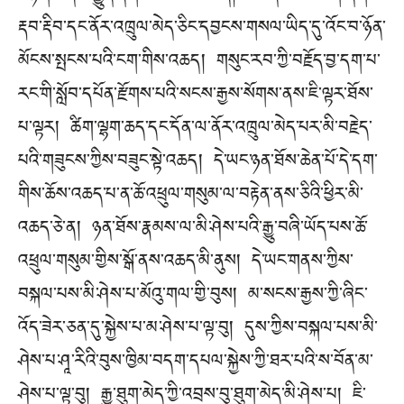
རྡབ་རྡིབ་དང་ནོར་འཁྲུལ་མེད་ཅིང་དབྱངས་གསལ་ཡིད་དུ་འོང་བ་ཉོན་
མོངས་སྤངས་པའི་ངག་གིས་འཆད། གསུང་རབ་ཀྱི་བརྗོད་བྱ་དག་པ་
རང་གི་སློབ་དཔོན་རྫོགས་པའི་སངས་རྒྱས་སོགས་ནས་ཇི་ལྟར་ཐོས་
པ་ལྟར། ཚིག་ལྷག་ཆད་དང་དོན་ལ་ནོར་འཁྲུལ་མེད་པར་མི་བརྗེད་
པའི་གཟུངས་ཀྱིས་བཟུང་སྟེ་འཆད། དེ་ཡང་ཉན་ཐོས་ཆེན་པོ་དེ་དག་
གིས་ཆོས་འཆད་པ་ན་ཆོ་འཕྲུལ་གསུམ་ལ་བརྟེན་ནས་ཅིའི་ཕྱིར་མི་
འཆད་ཅེ་ན། ཉན་ཐོས་རྣམས་ལ་མི་ཤེས་པའི་རྒྱུ་བཞི་ཡོད་པས་ཆོ་
འཕྲུལ་གསུམ་གྱིས་སྒོ་ནས་འཆད་མི་ནུས། དེ་ཡང་གནས་ཀྱིས་
བསྐལ་པས་མི་ཤེས་པ་མོའུ་གལ་གྱི་བུས། མ་སངས་རྒྱས་ཀྱི་ཞིང་
འོད་ཟེར་ཅན་དུ་སྐྱེས་པ་མ་ཤེས་པ་ལྟ་བུ། དུས་ཀྱིས་བསྐལ་པས་མི་
ཤེས་པ་ཤཱ་རིའི་བུས་ཁྱིམ་བདག་དཔལ་སྐྱེས་ཀྱི་ཐར་པའི་ས་བོན་མ་
ཤེས་པ་ལྟ་བུ། རྒྱུ་ཐུག་མེད་ཀྱི་འབྲས་བུ་ཐུག་མེད་མི་ཤེས་པ། ཇི་