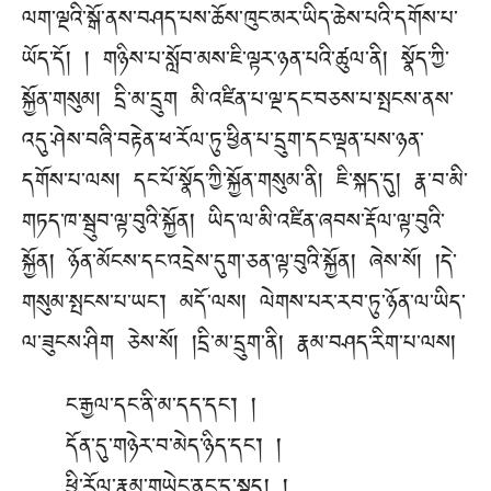
ལག་ལྔའི་སྒོ་ནས་བཤད་པས་ཆོས་ཁུང་མར་ཡིད་ཆེས་པའི་དགོས་པ་
ཡོད་དོ། ། གཉིས་པ་སློབ་མས་ཇི་ལྟར་ཉན་པའི་ཚུལ་ནི། སྣོད་ཀྱི་
སྐྱོན་གསུམ། དྲི་མ་དྲུག མི་འཛིན་པ་ལྔ་དང་བཅས་པ་སྤངས་ནས་
འདུ་ཤེས་བཞི་བརྟེན་ཕ་རོལ་ཏུ་ཕྱིན་པ་དྲུག་དང་ལྡན་པས་ཉན་
དགོས་པ་ལས། དང་པོ་སྣོད་ཀྱི་སྐྱོན་གསུམ་ནི། ཇི་སྐད་དུ། རྣ་བ་མི་
གཏད་ཁ་སྦུབ་ལྟ་བུའི་སྐྱོན། ཡིད་ལ་མི་འཛིན་ཞབས་རྡོལ་ལྟ་བུའི་
སྐྱོན། ཉོན་མོངས་དང་འདྲེས་དུག་ཅན་ལྟ་བུའི་སྐྱོན། ཞེས་སོ། །དེ་
གསུམ་སྤངས་པ་ཡང༌། མདོ་ལས། ལེགས་པར་རབ་ཏུ་ཉོན་ལ་ཡིད་
ལ་ཟུངས་ཤིག ཅེས་སོ། །དྲི་མ་དྲུག་ནི། རྣམ་བཤད་རིག་པ་ལས།
ང་རྒྱལ་དང་ནི་མ་དད་དང༌། །
དོན་དུ་གཉེར་བ་མེད་ཉིད་དང༌། །
ཕྱི་རོལ་རྣམ་གཡེང་ནང་དུ་སྡུད། །