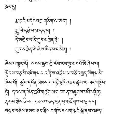
སྐད་དུ།
རྨ་བྱའི་མདོང་བཀྲ་གཅིག་ལ་ཡང༌། །
རྒྱུ་ཡི་དབྱེ་བ་ཐ་དད་པ། །
དེ་མཁྱེན་པ་ནི་ཀུན་མཁྱེན་ཏེ། །
ཀུན་མཁྱེན་ཡེ་ཤེས་མིན་པས་མིན། །
ཞེས་པ་ལྟར་རོ། སངས་རྒྱས་ཀྱི་ཆོས་རབ་ཏུ་མང་པོ་མི་ཤེས་པ།
སྟོབས་བཅུ་མི་འཇིགས་པ་བཞི་མ་འདྲེས་པ་བཅོ་བརྒྱད་སོགས་མི་
ཤེས་སོ། སློབ་དཔོན་མཁས་པ་པཎྜི་ཏའི་འཆད་ཚུལ་ལ་ཡང་གཉིས་
ཏེ། དཔལ་ན་ལེན་དྲའི་གཙུག་ལག་ཁང་ན་བཞུགས་པའི་པཎྜི་ཏ་
རྣམས་ཀྱིས་ནི་བཀའ་ཐམས་ཅད་ཕུན་སུམ་ཚོགས་པ་ལྔ་དང༌།
བསྟན་བཅོས་ཐམས་ཅད་རྩིས་འགོ་ཡན་ལག་ལྔའི་སྒོ་ནས་འཆད།