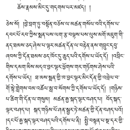
ཆོས་རྣམས་མིང་དུ་གདགས་པར་མཛད། །
ཅེས་སོ། །བྱེ་བྲག་ཏུ་བསྟོན་བཅོས་ལ་མཚན་གསོལ་བའི་དགོས་པ་
དབང་པོ་རབ་ཀྱིས་སྨན་པས་ལག་རྩ་བལྟས་པས་ལུས་མགོ་མཇུག་གི་
ནད་ཐམས་ཅད་ཤེས་པ་ལྟར་མཚན་དོན་ལ་བརྟེན་ནས་གབྲུང་དབུ་
ཞབས་ཀྱི་དོན་ཐམས་ཅད་ཁོང་དུ་ཆུད་པའི་དགོས་པ་ཡོད་དོ། །འབྲིང་
གིས་དམག་མིས་མདའ་བྱང་ལྟར་ཕྱོགས་གར་གཏོགས་ཤེས་པའི་
དགོས་པ་ཡོད། ཐ་མས་སྨན་གྱི་ཁ་བྱང་ལྟར་མིང་དོན་གྱི་འབྲེལ་བ་
གོ་སྟེ་གླེགས་བམ་འཚོལ་སླ་བ་སོགས་ཀྱི་དགོས་པ་ཡོད་དོ། །གཉིས་
པ་ཚིག་གི་དོན་ལ་གསུམ། མཚན་རྒྱ་སྐད་ལྟར་བཤད་པ། བོད་སྐད་
ལྟར་བཤད་པ། སྐད་གཉིས་པོ་ཤན་སྦྱར་ཏེ་མཚན་གྱི་དོན་བཤད་པའོ།
།དང་པོ་རྒྱ་སྐད་ལྟར་བཤད་པའི་དགོས་པ་ནི། སྤྱི་བསྟན་པ་སྔ་དར་གྱི་