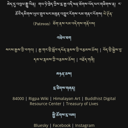
མེད་དུ་འབུལ་རྒྱུ་ཡིན། གལ་ཏེ་ཁྱེད་ཀྱིས་དྲ་རྒྱ་འདི་ཕན་ཐོགས་ཡོད་པར་གཟིགས་ན། ང་
ཚོའི་དམིགས་ཡུལ་གྲུབ་པར་མཐུན་འགྱུར་རོགས་རམ་གནང་རོགས།
པེ་ཊོན་
(Patreon) ཐོག་ནས་རམ་འདེགས་གནོངས།
འབྲེལ་ཐག
སངས་རྒྱས་ཀྱི་བཀའ།
རྒྱ་གར་གྱི་སློབ་དཔོན་རྣམས་ཀྱི་བརྩམས་ཆོས།
བོད་གྱི་སྐྱེས་བུ་
|
|
དམ་པ་རྣམས་ཀྱི་བརྩམས་ཆོས།
བརྗོད་གཞི།
|
མཉན་ཆས།
དྲ་ཚིགས་གཞན།
84000
|
Rigpa Wiki
|
Himalayan Art
|
Buddhist Digital
Resource Center
|
Treasury of Lives
སྤྱི་ཚོགས་དྲ་ལམ།
Bluesky
|
Facebook
|
Instagram