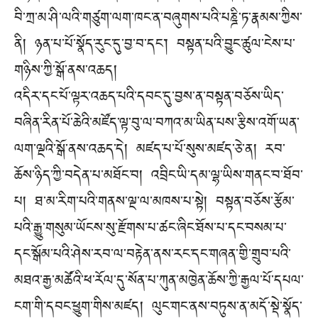
བི་ཀྲ་མ་ཤི་ལའི་གཙུག་ལག་ཁང་ན་བཞུགས་པའི་པཎྜི་ཏ་རྣམས་ཀྱིས་
ནི། ཉན་པ་པོ་སྣོད་རུང་དུ་བྱ་བ་དང༌། བསྟན་པའི་བྱུང་ཚུལ་ངེས་པ་
གཉིས་ཀྱི་སྒོ་ནས་འཆད།
འདིར་དང་པོ་ལྟར་འཆད་པའི་དབང་དུ་བྱས་ན་བསྟན་བཅོས་ཡིད་
བཞིན་རིན་པོ་ཆེའི་མཛོད་ལྟ་བུ་ལ་བཀའ་མ་ཡིན་པས་རྩིས་འགོ་ཡན་
ལག་ལྔའི་སྒོ་ནས་འཆད་དེ། མཛད་པ་པོ་སུས་མཛད་ཅེ་ན། རབ་
ཆོས་ཉིད་ཀྱི་བདེན་པ་མཐོང་བ། འབྲིང་ཡི་དམ་ལྷ་ཡིས་གནང་བ་ཐོབ་
པ། ཐ་མ་རིག་པའི་གནས་ལྔ་ལ་མཁས་པ་སྟེ། བསྟན་བཅོས་རྩོམ་
པའི་རྒྱུ་གསུམ་ཡོངས་སུ་རྫོགས་པ་ཚང་ཞིང་ཐོས་པ་དང་བསམ་པ་
དང་སྒོམ་པའི་ཤེས་རབ་ལ་བརྟེན་ནས་རང་དང་གཞན་གྱི་གྲུབ་པའི་
མཐའ་རྒྱ་མཚོའི་ཕ་རོལ་དུ་སོན་པ་ཀུན་མཁྱེན་ཆོས་ཀྱི་རྒྱལ་པོ་དཔལ་
ངག་གི་དབང་ཕྱུག་གིས་མཛད། ལུང་གང་ནས་བཏུས་ན་མདོ་སྡེ་སྣོད་