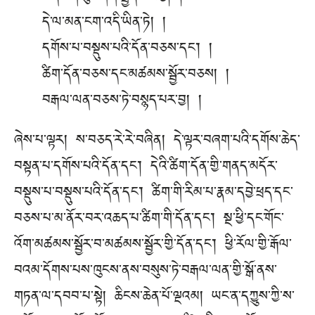
དེ་ལ་མན་ངག་འདི་ཡིན་ཏེ། །
དགོས་པ་བསྡུས་པའི་དོན་བཅས་དང༌། །
ཚིག་དོན་བཅས་དང་མཚམས་སྦྱོར་བཅས། །
བརྒལ་ལན་བཅས་ཏེ་བསྙད་པར་བྱ། །
ཞེས་པ་ལྟར། ས་བཅད་རེ་རེ་བཞིན། དེ་ལྟར་བཞག་པའི་དགོས་ཆེད་
བསྟན་པ་དགོས་པའི་དོན་དང༌། དེའི་ཚིག་དོན་གྱི་གནད་མདོར་
བསྡུས་པ་བསྡུས་པའི་དོན་དང༌། ཚིག་གི་རིམ་པ་རྣམ་དབྱེ་ཕྲད་དང་
བཅས་པ་མ་ནོར་བར་འཆད་པ་ཚིག་གི་དོན་དང༌། སྔ་ཕྱི་དང་གོང་
འོག་མཚམས་སྦྱོར་བ་མཚམས་སྦྱོར་གྱི་དོན་དང༌། ཕྱི་རོལ་གྱི་རྒོལ་
བའམ་དོགས་པས་ཁུངས་ནས་བསུས་ཏེ་བརྒལ་ལན་གྱི་སྒོ་ནས་
གཏན་ལ་དབབ་པ་སྟེ། ཆིངས་ཆེན་པོ་ལྔའམ། ཡང་ན་དཀྱུས་ཀྱི་ས་