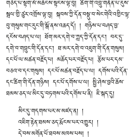
གཅོད་པ་སྟག་མོ་མཆོངས་སྟངས་ལྟ་བུ། ཚིག་གི་འབྲུ་གནོན་པ་རུས་
སྦལ་གྱི་ཙུར་འགྲོས་ལྟ་བུ། སྐབས་ཀྱི་དོན་བསྡུ་བ་སེང་གེའི་འགྱིང་ལྟ་
བུ་གསུམ་གང་རུང་གི་སྒོ་ནས་འཆད་དོ། ། གཉིས་པ་བཤད་བྱ་
དངོས་བཤད་པ་ལ། ཐོག་མར་དགེ་བ་ཀླད་ཀྱི་དོན་དང༌། བར་དུ་
དགེ་བ་གབྲུང་གི་དོན་དང༌། ཐ་མར་དགེ་བ་འཇུག་གི་དོན་གསུམ།
དང་པོ་ལ་མཚན་བརྗོད་པ། མཆོད་པར་བརྗོད་པ། རྩོམ་པར་དམ་
བཅའ་བ་དང་གསུམ། དང་པོ་མཚན་བརྗོད་པ་ལ། དགོས་པའི་དོན་
དང་ཚིག་གི་དོན་གཉིས། དང་པོ་དགོས་པ་ལ། སྤྱི་ཤེས་བྱའི་ཆོས་
ཐམས་ཅད་ལ་མིང་དུ་བཏགས་པའི་དགོས་པ་ནི། ཇི་སྐད་དུ།
མིང་དུ་གདགས་པར་མ་མཛད་ན། །
འཇིག་རྟེན་ཐམས་ཅད་རྨོངས་པར་འགྱུར། །
དེ་བས་མགོན་པོ་ཐབས་མཁས་པས། །