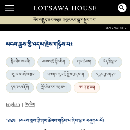
བོད་བརྒྱུད་ནང་བསྟན་གསུང་རབ་སྒྲ་བསྒྱུར་ཁང་།
ISSN 2753-4812
སངས་རྒྱས་ཀྱི་འདས་རྗེས་གཉིས་པ༔
སྙིང་ཐིག་ཡ་བཞི།
མཁའ་འགྲོ་སྙིང་ཐིག
ཞལ་ཆེམས།
བོད་ཀྱི་བླ་མ།
པདྨ་ལས་འབྲེལ་རྩལ།
འཕགས་ཡུལ་གྱི་སྐྱེས་བུ་དམ་པ།
པདྨ་འབྱུང་གནས།
དགའ་རབ་རྡོ་རྗེ།
ཀློང་ཆེན་རབ་འབྱམས།
བཀག་རྒྱ་ཅན།
བོད་ཡིག
English
|
༄༅༔ ༔སངས་རྒྱས་ཀྱི་ཞལ་ཆེམས་གཉིས་པ་ཞེས་བྱ་བ་བཞུགས་སོ༔