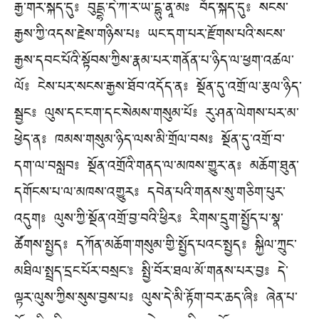
རྒྱ་གར་སྐད་དུ༔ བུདྡྷ་དེ་ཀ་ར་ཡ་དྷུ་ནཱ་མཿ བོད་སྐད་དུ༔ སངས་
རྒྱས་ཀྱི་འདས་རྗེས་གཉིས་པ༔ ཡང་དག་པར་རྫོགས་པའི་སངས་
རྒྱས་དབང་པོའི་སྟོབས་ཀྱིས་རྣམ་པར་གནོན་པ་ཉིད་ལ་ཕྱག་འཚལ་
ལོ༔ ངེས་པར་སངས་རྒྱས་ཐོབ་འདོད་ན༔ སྔོན་དུ་འགྲོ་ལ་རྩལ་ཉིད་
སྦྱང༔ ལུས་དང་ངག་དང་སེམས་གསུམ་པོ༔ རུ་ཤན་ལེགས་པར་མ་
ཕྱེད་ན༔ ཁམས་གསུམ་ཉིད་ལས་མི་གྲོལ་བས༔ སྔོན་དུ་འགྲོ་བ་
དག་ལ་བསླབ༔ སྔོན་འགྲོའི་གནད་ལ་མཁས་གྱུར་ན༔ མཆོག་ཐུན་
དགོངས་པ་ལ་མཁས་འགྱུར༔ དབེན་པའི་གནས་སུ་གཅིག་པུར་
འདུག༔ ལུས་ཀྱི་སྔོན་འགྲོ་བྱ་བའི་ཕྱིར༔ རིགས་དྲུག་སྤྱོད་པ་སྣ་
ཚོགས་སྤྱད༔ དཀོན་མཆོག་གསུམ་གྱི་སྤྱོད་པའང་སྤྱད༔ སྐྱིལ་ཀྲུང་
མཐིལ་སྤྲད་དྲང་པོར་བསྲང་༔ སྤྱི་བོར་ཐལ་མོ་གནས་པར་བྱ༔ དེ་
ལྟར་ལུས་ཀྱིས་སུས་བྱས་པ༔ ལུས་དེ་མི་རྟོག་བར་ཆད་ཞི༔ ཞེན་པ་