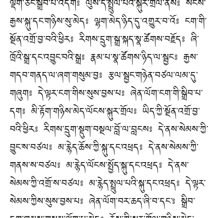
ལྡོག་ཅིང་སྒྲིབ་པ་འདག༔ ལུས་དེ་སྤྲུལ་པའི་སྐུར་གྲོལ་ནས༔ སངས་
རྒྱས་སྐུ་དང་གཉིས་སུ་མེད༔ ལྷག་མེད་ཉིད་དུ་འགྱུར་བ་འོ༔ ངག་གི་
སྔོན་འགྲོ་བྱ་བའི་ཕྱིར༔ རིགས་དྲུག་སྒྲ་སྐད་སྣ་ཚོགས་བརྗོད༔ ཞི་
ཁྲོའི་སྒྲ་དང་འབྱུང་བའི་སྒྲ༔ རྣམ་པ་སྣ་ཚོགས་ཉིད་ལ་སྦྱང༔ རྒྱས་
གདབ་གནད་ལ་ཞག་གསུམ་བྱ༔ རྩལ་སྦྱང་གཉེན་བཙལ་ལམ་དུ་
གཞུག༔ དེ་ལྟར་ངག་གིས་སུས་བྱས་པ༔ ཞེན་ལོག་ངག་གི་སྒྲིབ་པ་
དག༔ མི་རྟོག་གཉིས་མེད་ལོངས་སྐུར་གྲོལ༔ ཡིད་ཀྱི་སྔོན་འགྲོ་བྱ་
བའི་ཕྱིར༔ རིགས་དྲུག་སྡུག་བསྔལ་བློ་ལ་བླངས༔ དེ་ནས་སེམས་ཀྱི་
བྱུང་ས་བཙལ༔ མ་རྙེད་ཆོས་ཀྱི་སྐུ་དང་འཕྲད༔ དེ་ནས་སེམས་ཀྱི་
གནས་ས་བཙལ༔ མ་རྙེད་ལོངས་སྤྱོད་སྐུ་དང་འཕྲད༔ དེ་ནས་
སེམས་ཀྱི་འགྲོ་ས་བཙལ༔ མ་རྙེད་སྤྲུལ་པའི་སྐུ་དང་འཕྲད༔ དེ་ལྟར་
སེམས་ཀྱིས་སུས་བྱས་པ༔ ཞེན་ལོག་བར་ཆད་ཞི་བ་དང་༔ སྒྲིབ་