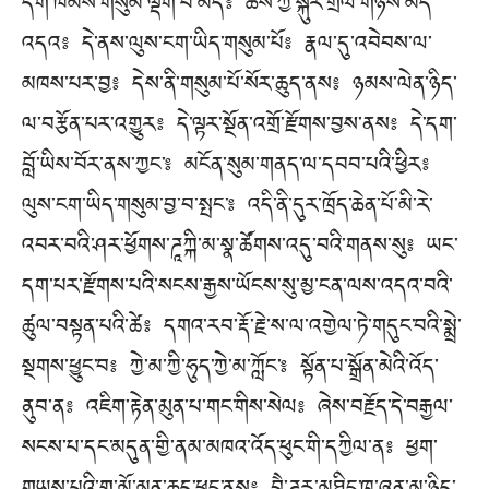
དག་ཁམས་གསུམ་ལྡོག་པ་མེད༔ ཆོས་ཀྱི་སྐུར་གྲོལ་གཉིས་མེད་
འདའ༔ དེ་ནས་ལུས་ངག་ཡིད་གསུམ་པོ༔ རྣལ་དུ་འབེབས་ལ་
མཁས་པར་བྱ༔ དེས་ནི་གསུམ་པོ་སོར་ཆུད་ནས༔ ཉམས་ལེན་ཉིད་
ལ་བརྩོན་པར་འགྱུར༔ དེ་ལྟར་སྔོན་འགྲོ་རྫོགས་བྱས་ནས༔ དེ་དག་
བློ་ཡིས་བོར་ནས་ཀྱང་༔ མངོན་སུམ་གནད་ལ་དབབ་པའི་ཕྱིར༔
ལུས་ངག་ཡིད་གསུམ་བྱ་བ་སྤང་༔ འདི་ནི་དུར་ཁྲོད་ཆེན་པོ་མི་རེ་
འབར་བའི་ཤར་ཕྱོགས་ཌཱཀྐི་མ་སྣ་ཚོགས་འདུ་བའི་གནས་སུ༔ ཡང་
དག་པར་རྫོགས་པའི་སངས་རྒྱས་ཡོངས་སུ་མྱ་ངན་ལས་འདའ་བའི་
ཚུལ་བསྟན་པའི་ཚེ༔ དགའ་རབ་རྡོ་རྗེ་ས་ལ་འགྱེལ་ཏེ་གདུང་བའི་སྨྲེ་
སྔགས་ཕྱུང་བ༔ ཀྱེ་མ་ཀྱི་ཧུད་ཀྱེ་མ་ཀློང་༔ སྟོན་པ་སྒྲོན་མེའི་འོད་
ནུབ་ན༔ འཇིག་རྟེན་མུན་པ་གང་གིས་སེལ༔ ཞེས་བརྗོད་དེ་བརྒྱལ་
སངས་པ་དང་མདུན་གྱི་ནམ་མཁའ་འོད་ཕུང་གི་དཀྱིལ་ན༔ ཕྱག་