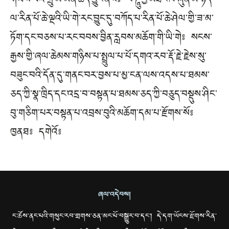
གཡས་པའི་གྲུ་མོ་མན་ཆད་ཕྱུང་ནས༔ བཻ་ཌཱུརྱ་མཐིང་ཁ་ཞུན་མ་ཉིད་
ལ་རིན་པོ་ཆེ་ལྔའི་ཡི་གེ་རང་བྱུང་དུ་བཀོད་པ་རིན་པོ་ཆེ་ཤེལ་གྱི་ཟ་མ་
ཏོག་དང་བཅས་པ་རང་བབས་བྱིན་རླབས་མཆོག་གི་ཡི་གེ༔ སངས་
རྒྱས་གྱི་ཞལ་ཆེམས་གཉིས་པ་སྤྲུལ་པ་པོ་དགའ་རབ་རྡོ་རྗེ་རྗེས་སུ་
བཟུང་བའི་དོན་དུ་གནང་བར་བྱས་པ་མྱ་ངན་ལས་འདས་པ་ཐམས་
ཅད་ཀྱི་སྣ་ཁྲིད་དང་འདྲ་བ་བསྟན་པ་ཐམས་ཅད་ཀྱི་བཅུད་བསྡུས་ཤིང་
བུ་གཅིག་པར་བསྟན་པ་འབྲས་བུའི་མཆོག་དམ་པ་རྫོགས་སོ༔
ཁྱནཐ༔ དགེའོ༔
ཞལ་འདེབས།
ང་ཚོས་ནང་པའི་གསུང་རབ་གྲགས་ཅན་མང་པོ་བསྒྱུར་བ་དང་། དེ་དག་ཡོངས་རྫོགས་རིན་