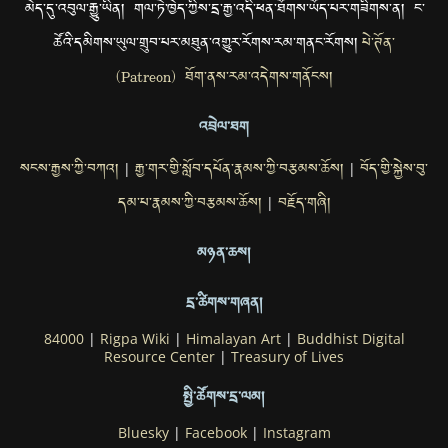
མེད་དུ་འབུལ་རྒྱུ་ཡིན། གལ་ཏེ་ཁྱེད་ཀྱིས་དྲ་རྒྱ་འདི་ཕན་ཐོགས་ཡོད་པར་གཟིགས་ན། ང་
ཚོའི་དམིགས་ཡུལ་གྲུབ་པར་མཐུན་འགྱུར་རོགས་རམ་གནང་རོགས།
པེ་ཊོན་
(Patreon) ཐོག་ནས་རམ་འདེགས་གནོངས།
འབྲེལ་ཐག
སངས་རྒྱས་ཀྱི་བཀའ།
རྒྱ་གར་གྱི་སློབ་དཔོན་རྣམས་ཀྱི་བརྩམས་ཆོས།
བོད་གྱི་སྐྱེས་བུ་
|
|
དམ་པ་རྣམས་ཀྱི་བརྩམས་ཆོས།
བརྗོད་གཞི།
|
མཉན་ཆས།
དྲ་ཚིགས་གཞན།
84000
|
Rigpa Wiki
|
Himalayan Art
|
Buddhist Digital
Resource Center
|
Treasury of Lives
སྤྱི་ཚོགས་དྲ་ལམ།
Bluesky
|
Facebook
|
Instagram