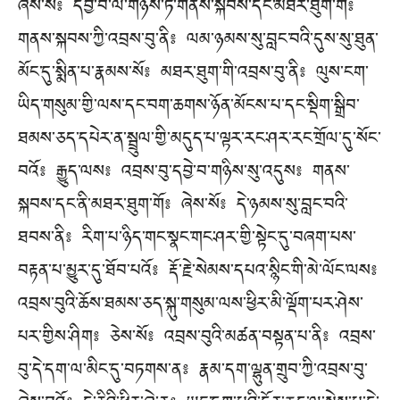
ཞེས་སོ༔ དབྱེ་བ་ལ་གཉིས་ཏེ་གནས་སྐབས་དང་མཐར་ཐུག་གོ༔
གནས་སྐབས་ཀྱི་འབྲས་བུ་ནི༔ ལམ་ཉམས་སུ་བླང་བའི་དུས་སུ་ཐུན་
མོང་དུ་སྨིན་པ་རྣམས་སོ༔ མཐར་ཐུག་གི་འབྲས་བུ་ནི༔ ལུས་ངག་
ཡིད་གསུམ་གྱི་ལས་དང་བག་ཆགས་ཉོན་མོངས་པ་དང་སྡིག་སྒྲིབ་
ཐམས་ཅད་དཔེར་ན་སྦྲུལ་གྱི་མདུད་པ་ལྟར་རང་ཤར་རང་གྲོལ་དུ་སོང་
བའོ༔ རྒྱུད་ལས༔ འབྲས་བུ་དབྱེ་བ་གཉིས་སུ་འདུས༔ གནས་
སྐབས་དང་ནི་མཐར་ཐུག་གོ༔ ཞེས་སོ༔ དེ་ཉམས་སུ་བླང་བའི་
ཐབས་ནི༔ རིག་པ་ཉིད་གང་སྣང་གང་ཤར་གྱི་སྟེང་དུ་བཞག་པས་
བརྟན་པ་མྱུར་དུ་ཐོབ་པའོ༔ རྡོ་རྗེ་སེམས་དཔའ་སྙིང་གི་མེ་ལོང་ལས༔
འབྲས་བུའི་ཆོས་ཐམས་ཅད་སྐུ་གསུམ་ལས་ཕྱིར་མི་ལྡོག་པར་ཤེས་
པར་གྱིས་ཤིག༔ ཅེས་སོ༔ འབྲས་བུའི་མཚན་བསྟན་པ་ནི༔ འབྲས་
བུ་དེ་དག་ལ་མིང་དུ་བཏགས་ན༔ རྣམ་དག་ལྷུན་གྲུབ་ཀྱི་འབྲས་བུ་