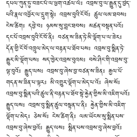
དཔལ་ཀུན་ཏུ་བཟང་པོ་ལ་ཕྱག་འཚལ་ལོ༔ འབྲས་བུ་ལ་རྒྱུན་དུ་བྱེད་
པའི་རྣལ་འབྱོར་ལ་དྲུག་སྟེ༔ འབྲས་བུའི་ངོ་བོ༔ ཚུལ་ལམ་ཐབས༔
ངེས་ཚིག༔ དབྱེ་བ༔ ཉམས་སུ་བླང་ཐབས༔ མཚན་བསྟན་པའོ༔
དང་པོ་འབྲས་བུའི་ངོ་བོ་ནི༔ བཙན་ས་ཟིན་ཏེ་མི་ལྡོག་པ་ལ་ཟེར༔
དོན་གྱི་ངོ་བོ་འཁྲུལ་མེད་ལ་བརྟན་པ་ཐོབ་པས༔ འབྲས་བུ་སྨིན་ཏེ་
རྒྱུར་མི་ལྡོག་པས༔ སད་ཁྱེར་འབྲས་བུའམ༔ བསེ་ཤིང་གི་འབྲས་བུ་
ལྟ་བུའོ༔ རྒྱུད་ལས༔ འབྲས་བུ་ཞེས་བྱ་བཙན་ས་ཟིན༔ རྒྱལ་པོ་
གདན་ས་ཟིན་པ་ལྟར༔ མི་འགྱུར་ལྡོག་པ་མེད་པ་འོ༔ ཞེས་སོ༔
འབྲས་བུ་སྨིན་པའི་ཚུལ་ནི་བརྟན་པ་ཐོབ་སྟེ་རྐྱེན་གྱིས་མི་འཇིག་པའོ༔
རྒྱུད་ལས༔ འབྲས་བུ་སྨིན་ཚུལ་བསྟན་པ་ནི༔ རྐྱེན་གྱིས་མི་འཇིག་
ལྡོག་པ་མེད༔ ཅེས་སོ༔ ངེས་ཚིག་ནི༔ ལམ་ཡོངས་སུ་སྨིན་པས་
འབྲས་བུ་ཞེས་བྱའོ༔ རྒྱུད་ལས༔ སྨིན་པས་འབྲས་བུ་ཞེས་བྱའོ༔