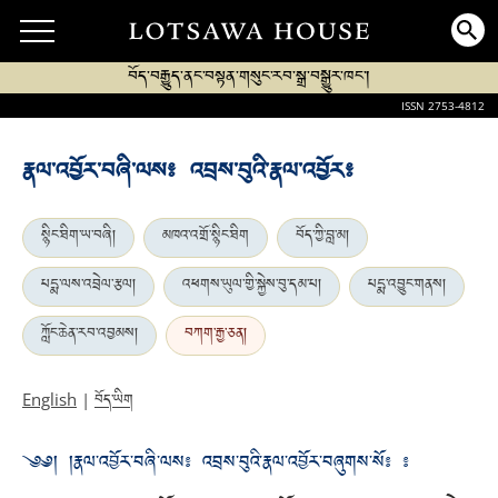
བོད་བརྒྱུད་ནང་བསྟན་གསུང་རབ་སྒྲ་བསྒྱུར་ཁང་།
ISSN 2753-4812
རྣལ་འབྱོར་བཞི་ལས༔ འབྲས་བུའི་རྣལ་འབྱོར༔
སྙིང་ཐིག་ཡ་བཞི།
མཁའ་འགྲོ་སྙིང་ཐིག
བོད་ཀྱི་བླ་མ།
པདྨ་ལས་འབྲེལ་རྩལ།
འཕགས་ཡུལ་གྱི་སྐྱེས་བུ་དམ་པ།
པདྨ་འབྱུང་གནས།
ཀློང་ཆེན་རབ་འབྱམས།
བཀག་རྒྱ་ཅན།
བོད་ཡིག
English
|
༄༅། །རྣལ་འབྱོར་བཞི་ལས༔ འབྲས་བུའི་རྣལ་འབྱོར་བཞུགས་སོ༔ ༔