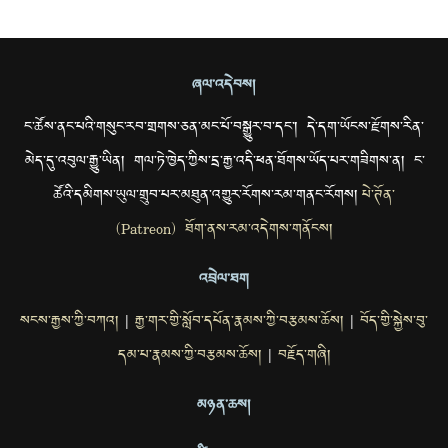
ཞལ་འདེབས།
ང་ཚོས་ནང་པའི་གསུང་རབ་གྲགས་ཅན་མང་པོ་བསྒྱུར་བ་དང་། དེ་དག་ཡོངས་རྫོགས་རིན་
མེད་དུ་འབུལ་རྒྱུ་ཡིན། གལ་ཏེ་ཁྱེད་ཀྱིས་དྲ་རྒྱ་འདི་ཕན་ཐོགས་ཡོད་པར་གཟིགས་ན། ང་
ཚོའི་དམིགས་ཡུལ་གྲུབ་པར་མཐུན་འགྱུར་རོགས་རམ་གནང་རོགས།
པེ་ཊོན་
(Patreon) ཐོག་ནས་རམ་འདེགས་གནོངས།
འབྲེལ་ཐག
སངས་རྒྱས་ཀྱི་བཀའ།
རྒྱ་གར་གྱི་སློབ་དཔོན་རྣམས་ཀྱི་བརྩམས་ཆོས།
བོད་གྱི་སྐྱེས་བུ་
|
|
དམ་པ་རྣམས་ཀྱི་བརྩམས་ཆོས།
བརྗོད་གཞི།
|
མཉན་ཆས།