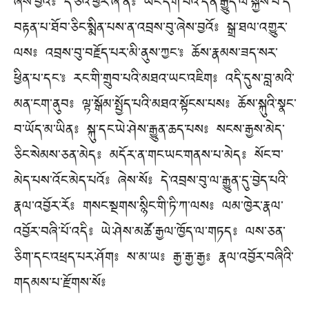
ཞེས་བྱའོ༔ དེ་ཅིའི་ཕྱིར་ཞེ་ན༔ ཡང་དག་པའི་དོན་རྒྱུད་ལ་སྐྱེས་པ་དེ་
བརྟན་པ་ཐོབ་ཅིང་སྨིན་པས་ན་འབྲས་བུ་ཞེས་བྱའོ༔ སྒྲ་ཐལ་འགྱུར་
ལས༔ འབྲས་བུ་བརྗོད་པར་མི་ནུས་ཀྱང་༔ ཆོས་རྣམས་ཟད་སར་
ཕྱིན་པ་དང་༔ རང་གི་གྲུབ་པའི་མཐའ་ཡང་འཇིག༔ འདི་དུས་བླ་མའི་
མན་ངག་ནུབ༔ ལྟ་སྒོམ་སྤྱོད་པའི་མཐའ་སྟོངས་པས༔ ཆོས་སྐུའི་སྣང་
བ་ཡོད་མ་ཡིན༔ སྐུ་དང་ཡེ་ཤེས་རྒྱུན་ཆད་པས༔ སངས་རྒྱས་མེད་
ཅིང་སེམས་ཅན་མེད༔ མདོར་ན་གང་ཡང་གནས་པ་མེད༔ སོང་བ་
མེད་པས་འོང་མེད་པའོ༔ ཞེས་སོ༔ དེ་འབྲས་བུ་ལ་རྒྱུན་དུ་བྱེད་པའི་
རྣལ་འབྱོར་རོ༔ གསང་སྔགས་སྙིང་གི་ཏི་ཀ་ལས༔ ལམ་ཁྱེར་རྣལ་
འབྱོར་བཞི་པོ་འདི༔ ཡེ་ཤེས་མཚོ་རྒྱལ་ཁྱོད་ལ་གཏད༔ ལས་ཅན་
ཅིག་དང་འཕྲད་པར་ཤོག༔ ས་མ་ཡ༔ རྒྱ་རྒྱ་རྒྱ༔ རྣལ་འབྱོར་བཞིའི་
གདམས་པ་རྫོགས་སོ༔